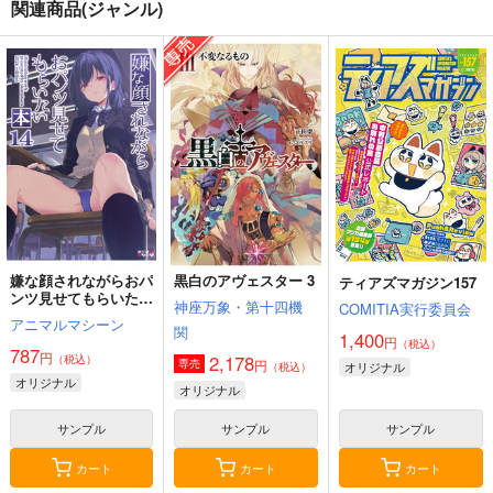
関連商品(ジャンル)
嫌な顔されながらおパ
黒白のアヴェスター 3
ティアズマガジン157
ンツ見せてもらいたい
神座万象・第十四機
COMITIA実行委員会
本14
アニマルマシーン
関
1,400
円
（税込）
787
円
2,178
（税込）
円
専売
オリジナル
（税込）
オリジナル
オリジナル
サンプル
サンプル
サンプル
カート
カート
カート