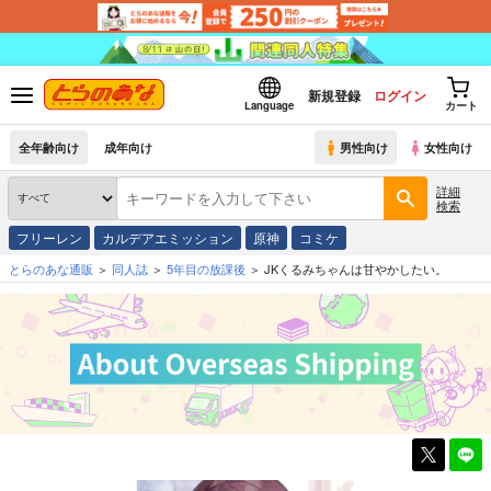
新規登録
ログイン
Language
カート
全年齢向け
成年向け
男性向け
女性向け
詳細
検索
フリーレン
カルデアエミッション
原神
コミケ
とらのあな通販
同人誌
5年目の放課後
JKくるみちゃんは甘やかしたい。