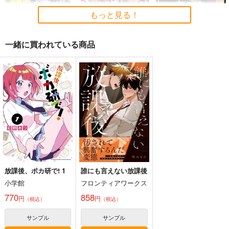
5年目の放課後
5年目の放課後
5年目の放課後
もっと見る！
891
899
891
円
円
円
（税込）
（税込）
（税込）
オリジナル
くるみ
オリジナル
くるみ
オリジナル
あけみ
しずく
しずく
ひめる
一緒に買われている商品
サンプル
サンプル
サンプル
デート日和
もっとみてみてチェッ
カート
カート
カート
スキ妹々
ク
5年目の放課後
5年目の放課後
5年目の放課後
891
890
円
円
（税込）
（税込）
899
円
（税込）
通勤道中であの娘がぱ
≪新刊発売記念
くるみ
しずく
んつを見せてくる本
≫【B5アクリルボー
くるみ
13
ド】艶娘幻夢譚
嘘つき屋
T2 ART WORKS
サンプル
サンプル
サンプル
662
4,400
円
円
専売
（税込）
（税込）
作品詳細
作品詳細
作品詳細
オリジナル
オリジナル
放課後、ボカ研で! 1
誰にも言えない放課後
サンプル
サンプル
小学館
フロンティアワークス
770
858
カート
カート
円
円
（税込）
（税込）
濡々
スキ妹々
サンプル
サンプル
5年目の放課後
5年目の放課後