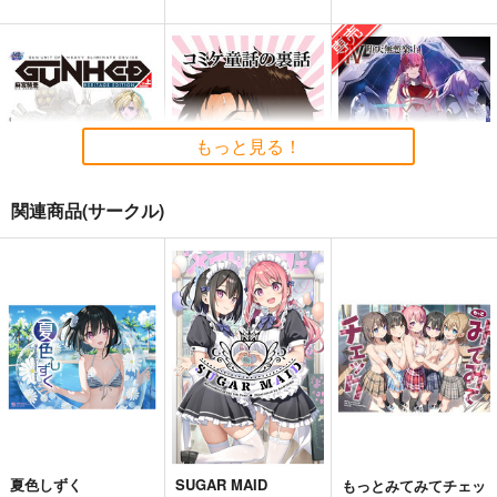
もっと見る！
関連商品(サークル)
麻宮騎亜ヘリテージエ
コミケ童話の裏話総集
黒白のアヴェスター 4
ディション「ガンヘッ
編4
神座万象・第十四機
ド」上巻
太陽系旅団
おのでら総本舗
関
4,235
1,540
円
円
（税込）
（税込）
3,144
円
専売
（税込）
オリジナル
オリジナル
メロス
オリジナル
ガンヘッド
ニム
ブルックリン
サンプル
サンプル
サンプル
カート
カート
カート
夏色しずく
SUGAR MAID
もっとみてみてチェッ