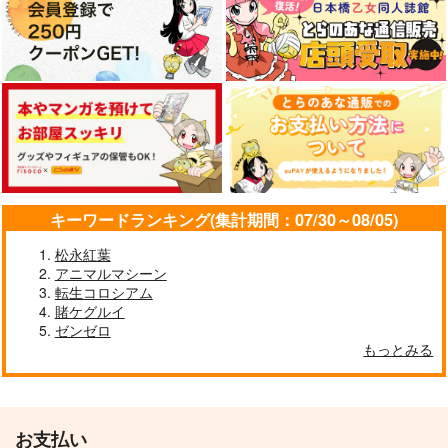
キーワードランキング(集計期間：07/30～08/05)
松永紅葉
アニマルマシーン
転生コロシアム
賭ケグルイ
ゼンゼロ
もっとみる
お支払い