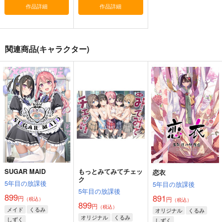
作品詳細
作品詳細
891
890
円
円
（税込）
（税込）
オリジナル
くるみ
オリジナル
しずく
しずく
いちか
関連商品(キャラクター)
サンプル
サンプル
ふたごサンドイッチ
シズク・コンプレック
5TH BROWSING
カート
カート
ス
5年目の放課後
5年目の放課後
5年目の放課後
891
1,100
円
円
（税込）
（税込）
891
円
（税込）
あけみ
ドロシー
しずく
サンプル
サンプル
サンプル
作品詳細
作品詳細
作品詳細
SUGAR MAID
もっとみてみてチェッ
恋衣
ク
5年目の放課後
5年目の放課後
5年目の放課後
899
891
円
円
（税込）
（税込）
899
円
（税込）
メイド
くるみ
オリジナル
くるみ
オリジナル
くるみ
しずく
しずく