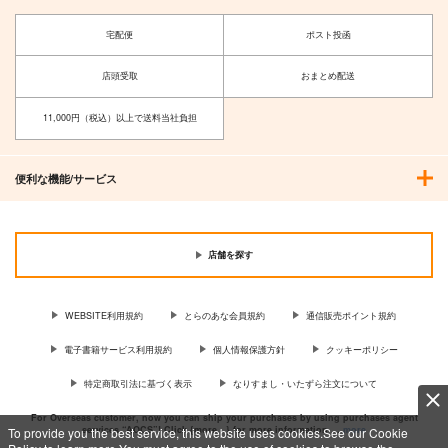
宅配便
ポスト投函
店頭受取
おまとめ配送
11,000円（税込）以上で送料当社負担
便利な機能/サービス
店舗を探す
WEBSITE利用規約
とらのあな会員規約
通信販売ポイント規約
電子書籍サービス利用規約
個人情報保護方針
クッキーポリシー
特定商取引法に基づく表示
なりすまし・いたずら注文について
For Overseas customer, now you can ship your purchases by using purchases agent
services “AOCS”! Click {more…} for more information …
more
To provide you the best service, this website uses cookies.See our Cookie