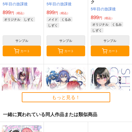
ク
5年目の放課後
5年目の放課後
5年目の放課後
899
899
円
円
（税込）
（税込）
899
円
（税込）
オリジナル
しずく
メイド
くるみ
オリジナル
くるみ
しずく
しずく
サンプル
サンプル
サンプル
カート
カート
カート
≪C108作品セット
黒白のアヴェスター 2
黒白のアヴェスター 1
≫B2タペストリー
神座万象・第十四機
神座万象・第十四機
【サークル：アニマル
アニマルマシーン
関
マシーン】
関
2,750
円
専売
2,178
（税込）
2,178
円
専売
円
専売
（税込）
（税込）
もっと見る！
オリジナル
オリジナル
オリジナル
サンプル
サンプル
サンプル
一緒に買われている同人作品または類似商品
カート
カート
カート
恋衣
5TH BROWSING
シズク・コンプレック