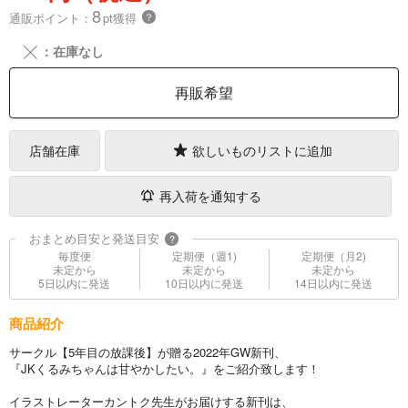
8
通販ポイント：
pt獲得
？
╳
：在庫なし
再販希望
店舗在庫
欲しいものリストに追加
再入荷を通知する
おまとめ目安と発送目安
?
毎度便
定期便（週1)
定期便（月2)
未定から
未定から
未定から
5日以内に発送
10日以内に発送
14日以内に発送
商品紹介
サークル【5年目の放課後】が贈る2022年GW新刊、
『JKくるみちゃんは甘やかしたい。』をご紹介致します！
イラストレーターカントク先生がお届けする新刊は、