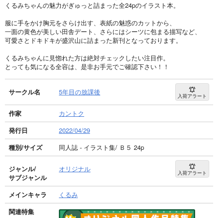
くるみちゃんの魅力がぎゅっと詰まった全24pのイラスト本。
服に手をかけ胸元をさらけ出す、表紙の魅惑のカットから、
一面の黄色が美しい田舎デート、さらにはシーツに包まる描写など、
可愛さとドキドキが盛沢山に詰まった新刊となっております。
くるみちゃんに見惚れた方は絶対チェックしたい注目作。
とっても気になる全容は、是非お手元でご確認下さい！！
サークル名
5年目の放課後
入荷アラート
作家
カントク
発行日
2022/04/29
種別/サイズ
同人誌 - イラスト集/ Ｂ５ 24p
ジャンル/
オリジナル
入荷アラート
サブジャンル
メインキャラ
くるみ
関連特集