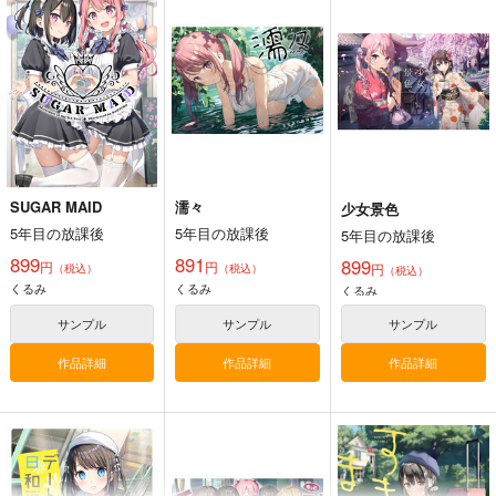
ス
5年目の放課後
5年目の放課後
5年目の放課後
891
1,100
円
円
（税込）
（税込）
891
円
（税込）
オリジナル
くるみ
よろず
ドロシー
オリジナル
しずく
しずく
有馬かな
サンプル
サンプル
サンプル
カート
カート
カート
SUGAR MAID
濡々
少女景色
5年目の放課後
5年目の放課後
5年目の放課後
Fresh＆Smooth
FETISH ACADEMY
まぐ太ノート16冊
899
891
899
円
円
円
（税込）
（税込）
（税込）
目 The Bunny's Tail 2
ロイヤルマウンテン
ロイヤルマウンテン
くるみ
くるみ
くるみ
C-ARTS
770
770
円
円
（税込）
（税込）
サンプル
サンプル
サンプル
1,430
円
（税込）
オリジナル
オリジナル
作品詳細
作品詳細
作品詳細
オリジナル
青山 澄香
青山 澄香
白峰 莉花
白峰 莉花
サンプル
サンプル
サンプル
メレ・レタナグア
メレ・レタナグア
カート
カート
カート
デート日和
少女景色
ふたごサンドイッチ