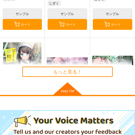
しずく
サンプル
サンプル
サンプル
カート
カート
カート
恋衣
SF
Sakiyamama Bunnys
6
5年目の放課後
JH科学
sakiyama幕府
891
2,178
円
円
（税込）
（税込）
880
円
くるみ
（税込）
サンプル
サンプル
サンプル
もっと見る！
作品詳細
作品詳細
作品詳細
デート日和
少女景色
濡々
5年目の放課後
5年目の放課後
5年目の放課後
891
899
891
円
円
円
（税込）
（税込）
（税込）
オリジナル
くるみ
オリジナル
くるみ
オリジナル
くるみ
しずく
しずく
しずく