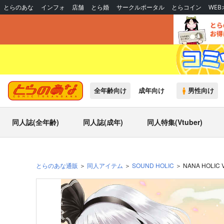
とらのあな
インフォ
店舗
とら婚
サークルポータル
とらコイン
WE
全年齢向け
成年向け
男性向け
同人誌(全年齢)
同人誌(成年)
同人特集(Vtuber)
とらのあな通販
同人アイテム
SOUND HOLIC
NANA HOLIC 