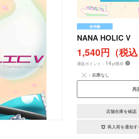
全年齢
NANA HOLIC V
1,540円（税
14
通販ポイント：
pt獲得
？
╳
：在庫なし
再
店舗在庫
を確認
再入荷を通知す