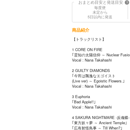
おまとめ目安と発送目安
?
毎度便
未定から
5日以内に発送
商品紹介
【トラックリスト】
1 CORE ON FIRE
｢霊知の太陽信仰 ～ Nuclear Fusio
Vocal : Nana Takahashi
2 GUILTY DIAMONDS
｢今宵は飄逸なエゴイスト
(Live ver) ～ Egoistic Flowers.｣
Vocal : Nana Takahashi
3 Euphoria
｢Bad Apple!!｣
Vocal : Nana Takahashi
4 SAKURA NIGHTMARE -反魂蝶-
｢東方妖々夢 ～ Ancient Temple｣
｢広有射怪鳥事 ～ Till When?｣