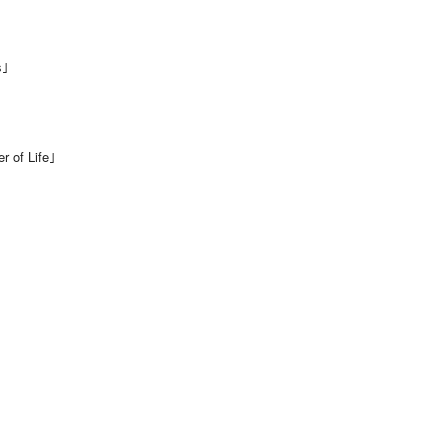
s｣
f Life｣