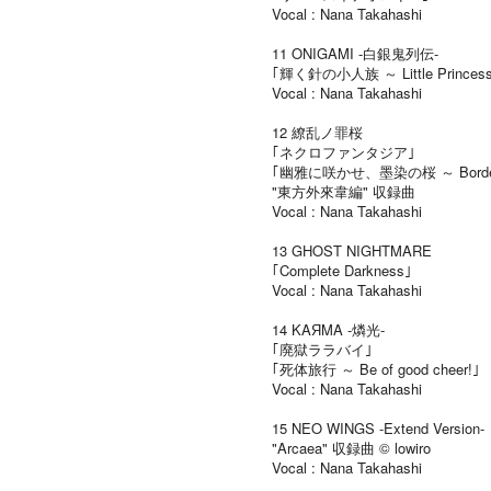
Vocal : Nana Takahashi
11 ONIGAMI -白銀鬼列伝-
｢輝く針の小人族 ～ Little Princes
Vocal : Nana Takahashi
12 繚乱ノ罪桜
｢ネクロファンタジア｣
｢幽雅に咲かせ、墨染の桜 ～ Border o
"東方外來韋編" 収録曲
Vocal : Nana Takahashi
13 GHOST NIGHTMARE
｢Complete Darkness｣
Vocal : Nana Takahashi
14 KAЯMA -燐光-
｢廃獄ララバイ｣
｢死体旅行 ～ Be of good cheer!｣
Vocal : Nana Takahashi
15 NEO WINGS -Extend Version-
"Arcaea" 収録曲 © lowiro
Vocal : Nana Takahashi