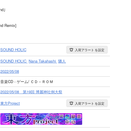
nd｣
d Remix]
SOUND HOLIC
入荷アラート
を設定
SOUND HOLIC
Nana Takahashi
隣人
2022/05/08
音楽CD - ゲーム/ ＣＤ－ＲＯＭ
2022/05/08 第19回 博麗神社例大祭
東方Project
入荷アラート
を設定