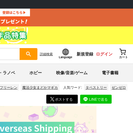
新規登録
ログイン
詳細
検索
Language
カート
・ラノベ
ホビー
映像/音楽/ゲーム
電子書籍
フリーレン
魔法少女まどかマギカ
人気ワード:
タペストリー
ゼンゼロ
ポストする
LINEで送る