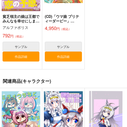
作品詳細
作品詳細
作品詳細
貧乏領主の娘は王都で
(CD)「ウマ娘 プリテ
みんなを幸せにしま
ィーダービー」
す 2
WINNING LIVE 32
4,950
アルファポリス
円
（税込）
792
円
（税込）
ゴールドシップ風雲録
ゴールドシップ風雲録
皇帝はかく語りき3
サンプル
サンプル
7
６
いどんち
雪墨庵
雪墨庵
作品詳細
作品詳細
1,980
円
（税込）
660
660
円
円
（税込）
（税込）
ウマ娘 プリティーダービー
ウマ娘 プリティーダービー
ウマ娘 プリティーダービー
シンボリルドルフ
ゴールドシップ
ゴールドシップ
ジェンティルドンナ
関連商品(キャラクター)
ノーリーズン
オルフェーヴル
ゴールドシップ風雲録
ゴールドシップ風雲録
あしたのシマモトさ
サンプル
サンプル
サンプル
8
9
ん 自粛明け再起動編
カルストンライトオ
ドリームジャーニー
雪墨庵
雪墨庵
ウラシマモト
カート
カート
カート
660
660
330
円
円
円
（税込）
（税込）
（税込）
ゴールドシップ
ゴールドシップ
サンプル
サンプル
サンプル
作品詳細
作品詳細
作品詳細