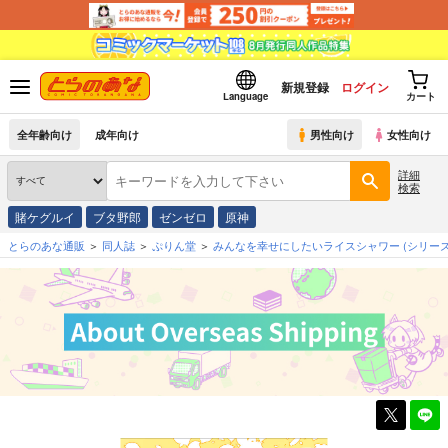
新規登録
ログイン
Language
カート
全年齢向け
成年向け
男性向け
女性向け
詳細
検索
賭ケグルイ
ブタ野郎
ゼンゼロ
原神
とらのあな通販
同人誌
ぷりん堂
みんなを幸せにしたいライスシャワー
(シリーズ