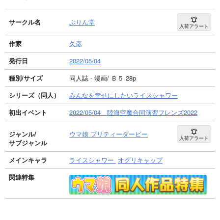
サークル名
ぷりん堂
入荷アラート
作家
久彦
発行日
2022/05/04
種別/サイズ
同人誌 - 漫画/ Ｂ５ 28p
シリーズ（同人）
みんなを幸せにしたいライスシャワー
初出イベント
2022/05/04 陸海空魔合同演習フレンズ2022
ジャンル/
ウマ娘 プリティーダービー
入荷アラート
サブジャンル
メインキャラ
ライスシャワー
オグリキャップ
関連特集