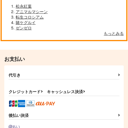
松永紅葉
アニマルマシーン
転生コロシアム
賭ケグルイ
ゼンゼロ
もっとみる
忘れ物のありか
ウマ娘 オグリキャッ
プ(ちびキャラ) 防水ス
お支払い
モス製麺
テッカー
コパン
200
円
（税込）
440
円
（税込）
スティルインラブ
代引き
オグリキャップ
サンプル
サンプル
クレジットカード
キャッシュレス決済
作品詳細
作品詳細
後払い決済