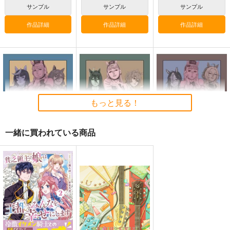
サンプル
サンプル
サンプル
作品詳細
作品詳細
作品詳細
ギャルゲーム批評
Get well soon
忘れ物のありか
2026年１月号
鈍色
モス製麺
もっと見る！
Ｏ山出版
944
200
円
円
専売
（税込）
（税込）
440
円
（税込）
ウマ娘 プリティーダービー
ウマ娘 プリティーダービー
一緒に買われている商品
ウマ娘 プリティーダービー
ジャングルポケット×アグネスタキオン
スティルインラブ
サンプル
サンプル
サンプル
ゴールドシップ風雲録
ゴールドシップ風雲録
ゴールドシップ風雲録
7
５
６
カート
カート
カート
雪墨庵
雪墨庵
雪墨庵
660
660
660
円
円
円
（税込）
（税込）
（税込）
ゴールドシップ
ゴールドシップ
ゴールドシップ
サンプル
サンプル
サンプル