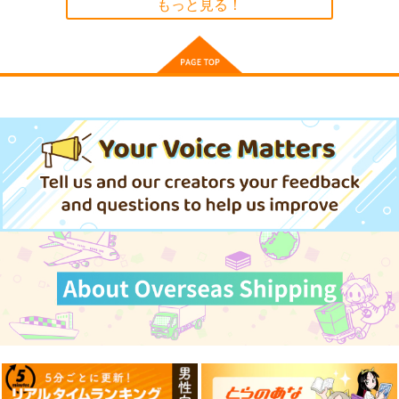
もっと見る！
ウマ娘 ライスシャワ
ウマ娘 オグリキャッ
ー2 防水ステッカー
プ(ちびキャラ) 防水ス
テッカー
コパン
コパン
UMAMANGAアラカル
ウマ娘 ベルノライ
ウマ娘 ブエナビス
440
440
ト 2026 SUMMER
ト 防水ステッカー
タ 防水ステッカー
円
円
（税込）
（税込）
Rebel Alliance
コパン
コパン
ウマ娘 プリティーダービー
ウマ娘 プリティーダービー
ライスシャワー
オグリキャップ
1,210
440
440
Milky way
ウマ娘 アーモンドア
円
円
ウマ娘 スティルイン
円
（税込）
（税込）
（税込）
イ 防水ステッカー
ラブ 防水ステッカー
ウマ娘 プリティーダービー
ウマ娘 プリティーダービー
nini
ウマ娘 プリティーダービー
サンプル
サンプル
コパン
コパン
アーモンドアイ
ベルノライト
ブエナビスタ
2,357
円
（税込）
ステイゴールド
カート
カート
440
440
円
円
（税込）
アドマイヤベガ
（税込）
サンプル
サンプル
サンプル
アーモンドアイ
スティルインラブ
カート
カート
カート
サンプル
サンプル
サンプル
作品詳細
作品詳細
作品詳細