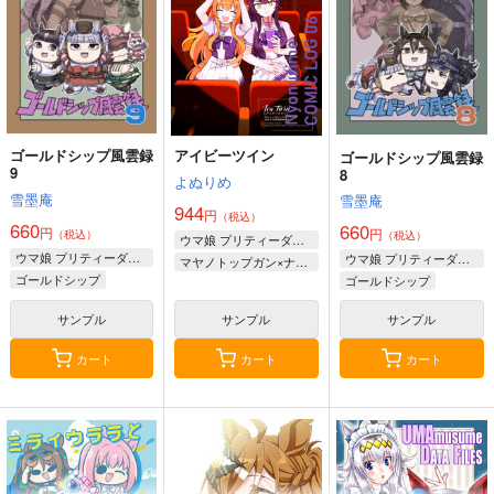
ゴールドシップ風雲録
アイビーツイン
ゴールドシップ風雲録
9
8
よぬりめ
雪墨庵
雪墨庵
944
円
（税込）
660
660
円
円
（税込）
（税込）
ウマ娘 プリティーダービー
ウマ娘 プリティーダービー
ウマ娘 プリティーダービー
マヤノトップガン×ナリタブライアン
ゴールドシップ
ゴールドシップ
ラッキーライラック
ステイゴールド
サンプル
サンプル
サンプル
マルシュロレーヌ
フェノーメノ
カート
カート
カート