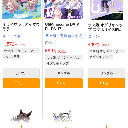
ミライウララとイマウ
UMAmusume DATA
ウマ娘 オグリキャッ
ララ
FILES 17
プ スマホサイズ防水
ステッカー
キノコの森
茶々組・竜姐会＆初心
コパン
の会
1,572
440
円
円
ゴールドシップ風雲録
ウマ娘ゴールドシップ
（税込）
ウマ娘 マチカネタン
（税込）
689
５
耐水ステッカー
ホイザ耐水ステッカー
ウマ娘 プリティーダービー
円
ウマ娘 プリティーダービー
（税込）
雪墨庵
コパン
ハルウララ
コパン
オグリキャップ
ウマ娘 プリティーダービー
キングヘイロー
オグリキャップ
660
440
440
円
円
円
（税込）
（税込）
（税込）
ライスシャワー
タマモクロス
ウマ娘 プリティーダービー
ウマ娘 プリティーダービー
ウマ娘 プリティーダービー
サンプル
サンプル
サンプル
スーパークリーク
超X7級セット
星空と朝焼け
皇帝はかく語りき3
ゴールドシップ
ウラシマモト
nini
いどんち
アグネスタキオン
カート
カート
カート
サンプル
サンプル
サンプル
マンハッタンカフェ
5,500
787
1,980
円
円
円
（税込）
（税込）
（税込）
シンボリルドルフ
カート
カート
カート
アドマイヤベガ×ナリタトップロード
サンプル
サンプル
サンプル
作品詳細
作品詳細
作品詳細