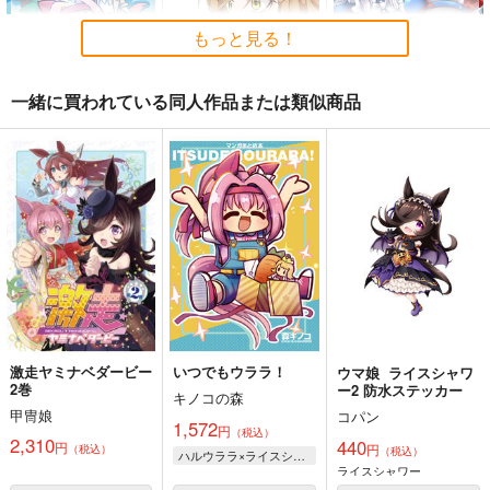
もっと見る！
一緒に買われている同人作品または類似商品
ミライウララとイマウ
もしかしてもしかして
UMAmusume DATA
ララ
FILES 17
鈍色
キノコの森
茶々組・竜姐会＆初心
787
円
（税込）
の会
1,572
円
（税込）
ウマ娘 プリティーダービー
689
ウマ娘 プリティーダービー
円
ジャングルポケット×アグネスタキオン
（税込）
ハルウララ
ウマ娘 プリティーダービー
キングヘイロー
オグリキャップ
ライスシャワー
タマモクロス
サンプル
サンプル
サンプル
スーパークリーク
激走ヤミナベダービー
いつでもウララ！
ウマ娘 ライスシャワ
カート
カート
カート
2巻
ー2 防水ステッカー
キノコの森
甲冑娘
コパン
1,572
円
（税込）
2,310
440
円
円
（税込）
（税込）
ハルウララ×ライスシャワー
ライスシャワー