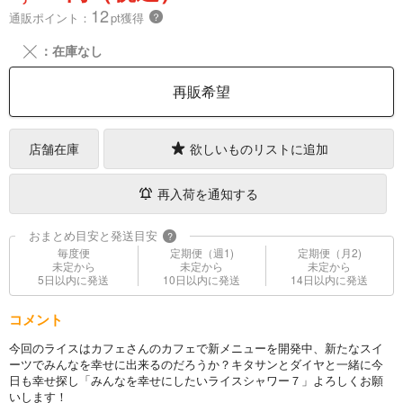
12
通販ポイント：
pt獲得
？
╳
：在庫なし
再販希望
店舗在庫
欲しいものリストに追加
再入荷を通知する
おまとめ目安と発送目安
?
毎度便
定期便（週1)
定期便（月2)
未定から
未定から
未定から
5日以内に発送
10日以内に発送
14日以内に発送
コメント
今回のライスはカフェさんのカフェで新メニューを開発中、新たなスイ
ーツでみんなを幸せに出来るのだろうか？キタサンとダイヤと一緒に今
日も幸せ探し「みんなを幸せにしたいライスシャワー７」よろしくお願
いします！