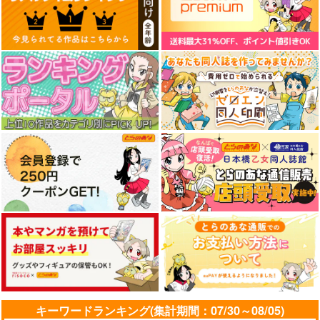
ウマ娘 メジロアルダ
ン 防水ステッカー
コパン
ウマ娘 オグリキャッ
C106新作アーモンド
C106新作キタサンブ
プ スマホサイズ防水
アイB2タペストリー
ラックB2タペストリ
440
円
（税込）
ステッカー
ー
コパン
魔法新撰組
魔法新撰組
ウマ娘 プリティーダービー
440
1,760
1,760
メジロアルダン
円
円
円
（税込）
（税込）
（税込）
オグリキャップ
アーモンドアイ
キタサンブラック
サンプル
サンプル
サンプル
サンプル
カート
作品詳細
作品詳細
作品詳細
キーワードランキング(集計期間：07/30～08/05)