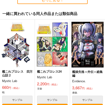
一緒に買われている同人作品または類似商品
戦艦の砲台 ～海から
艦これ世界迷作劇場～
ゲームマスター響～リ
陸へ！レーザー測量で
赤ずきん・三匹の子ぶ
アル脱出ゲーム編～
蘇る巨大地下空間・壱
た～
さざなみ壊変
さといも牧場
さといも牧場
岐要塞の全貌
1,320
787
787
円
円
円
（税込）
（税込）
（税込）
ミリタリー
赤城
艦隊これくしょん-艦これ-
艦隊これくしょん-艦これ-
加賀
暁
響
第六駆逐隊
響
第六駆逐隊
サンプル
サンプル
サンプル
カート
カート
カート
艦これプロレス 四方
艦これプロレス24
艦娘失格＜外伝＞総集
山話２
編
Mystic Lab
Mystic Lab
Evidence.
2,200
円
（税込）
660
3,667
円
円
（税込）
天龍
（税込）
暁
鹿島
サンプル
サンプル
サンプル