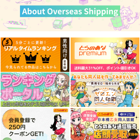
艦これプロレス 四方
艦これプロレス24
去年ルノアール鎮守府
山話２
で～
Mystic Lab
Paradise of Thunder
Mystic Lab
小書会
～
2,200
円
（税込）
660
550
円
円
（税込）
（税込）
艦隊これくしょん-艦これ-
艦隊これくしょん-艦これ-
艦隊これくしょん-艦これ-
天龍
那珂
暁
空母ヲ級
電
サンプル
サンプル
サンプル
カート
カート
カート