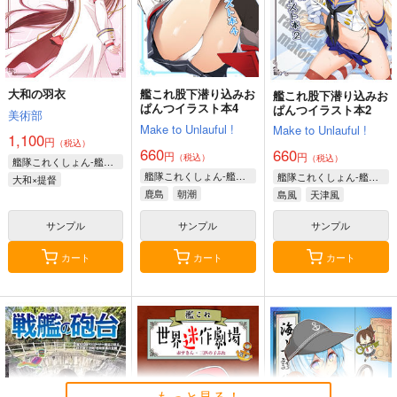
大和の羽衣
艦これ股下潜り込みお
艦これ股下潜り込みお
ぱんつイラスト本4
ぱんつイラスト本2
美術部
Make to Unlauful !
Make to Unlauful !
1,100
円
（税込）
660
660
円
円
（税込）
（税込）
艦隊これくしょん-艦これ-
艦隊これくしょん-艦これ-
艦隊これくしょん-艦これ-
大和×提督
鹿島
朝潮
島風
天津風
サンプル
サンプル
サンプル
カート
カート
カート
もっと見る！