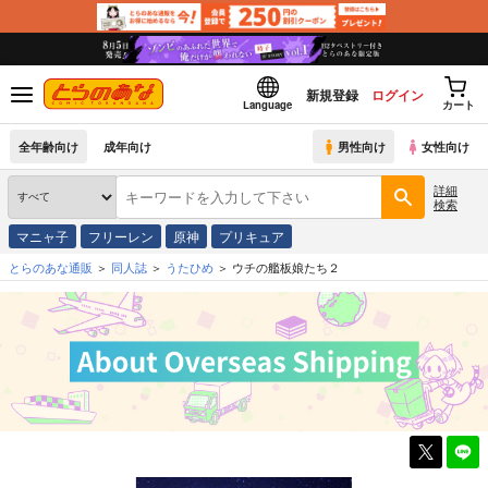
新規登録
ログイン
Language
カート
全年齢向け
成年向け
男性向け
女性向け
詳細
検索
マニャ子
フリーレン
原神
プリキュア
とらのあな通販
同人誌
うたひめ
ウチの艦板娘たち２