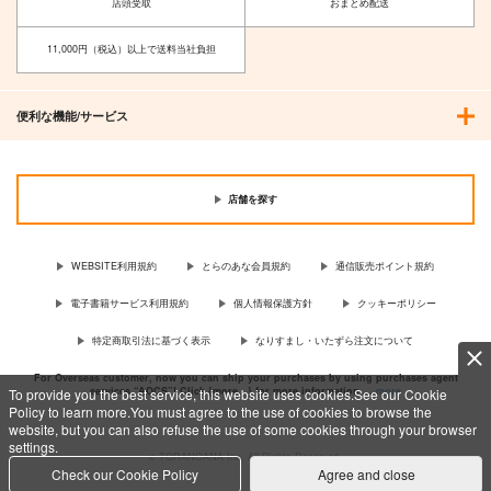
店頭受取
おまとめ配送
11,000円（税込）以上で送料当社負担
便利な機能/サービス
店舗を探す
WEBSITE利用規約
とらのあな会員規約
通信販売ポイント規約
電子書籍サービス利用規約
個人情報保護方針
クッキーポリシー
特定商取引法に基づく表示
なりすまし・いたずら注文について
For Overseas customer, now you can ship your purchases by using purchases agent
services “AOCS”! Click {more…} for more information …
more
To provide you the best service, this website uses cookies.See our Cookie
Policy to learn more.You must agree to the use of cookies to browse the
website, but you can also refuse the use of some cookies through your browser
settings.
c TORANOANA Inc, All Rights Reserved.
Check our Cookie Policy
Agree and close