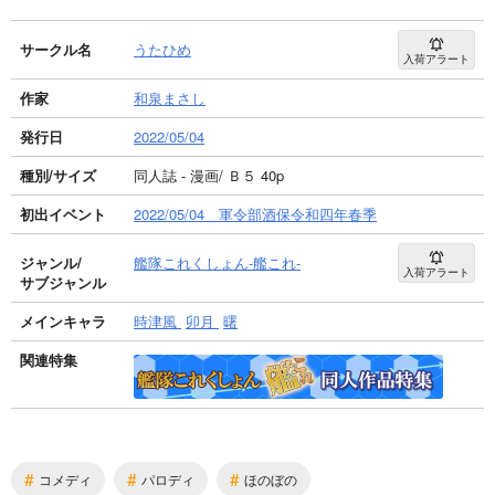
サークル名
うたひめ
入荷アラート
作家
和泉まさし
発行日
2022/05/04
種別/サイズ
同人誌 - 漫画/ Ｂ５ 40p
初出イベント
2022/05/04 軍令部酒保令和四年春季
ジャンル/
艦隊これくしょん-艦これ-
入荷アラート
サブジャンル
メインキャラ
時津風
卯月
曙
関連特集
#
#
#
コメディ
パロディ
ほのぼの