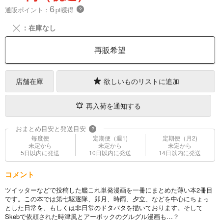
6
通販ポイント：
pt獲得
？
╳
：在庫なし
再販希望
店舗在庫
欲しいものリストに追加
再入荷を通知する
おまとめ目安と発送目安
?
毎度便
定期便（週1)
定期便（月2)
未定から
未定から
未定から
5日以内に発送
10日以内に発送
14日以内に発送
コメント
ツイッターなどで投稿した艦これ単発漫画を一冊にまとめた薄い本2冊目
です。この本では第七駆逐隊、卯月、時雨、夕立、などを中心にちょっ
とした日常を、もしくは非日常のドタバタを描いております。そして
Skebで依頼された時津風とアーボックのグルグル漫画も…？