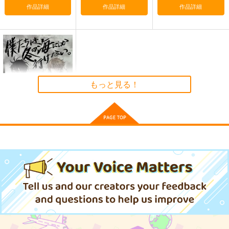
作品詳細
作品詳細
作品詳細
軍艦・艦載機のひみ
気高き者達の碑
Thonbricchi～トンブ
つ 総集編その19
リちゃんとねこてーと
帝國交響楽団
く
EINSATZ GRUPPE
KURONEKO-WORK's-
1,870
もっと見る！
円
（税込）
＆ MANITOU
くろねこわぁくす-
艦隊これくしょん-艦これ-
1,100
660
円
専売
円
（税込）
赤城
加賀
飛龍
（税込）
艦隊これくしょん-艦これ-
艦隊これくしょん-艦これ-
トンブリ
明石
大淀
僕たちは冬の海にしか
サンプル
サンプル
サンプル
行けない。
きりしまーと
カート
カート
カート
605
円
（税込）
サンプル
作品詳細