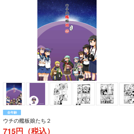
全年齢
ウチの艦板娘たち２
715円（税込）