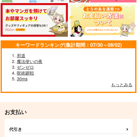
妙齢型重巡伝 残念だ
ボクカワウソ戦隊ビッ
I/RO
キーワードランキング(集計期間：07/30～08/02)
よ!!足柄さん(48)
クセブン
めるくまある/ALL.
HYPER BRAND
Mystic Lab
邪道
1,100
円
専売
（税込）
魔法使いの夜
880
660
円
円
（税込）
（税込）
ゼンゼロ
艦隊これくしょん-艦これ-
艦隊これくしょん-艦これ-
艦隊これくしょん-艦これ-
呪術廻戦
呂500
島風
足柄
ボクカワウソ
長門
30ms
コロラド
もっとみる
サンプル
サンプル
サンプル
カート
カート
カート
お支払い
代引き