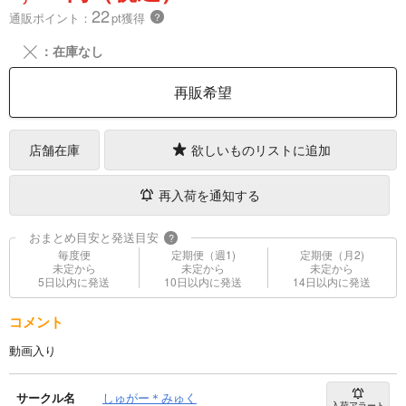
22
通販ポイント：
pt獲得
？
╳
：在庫なし
再販希望
店舗在庫
欲しいものリストに追加
再入荷を通知する
おまとめ目安と発送目安
?
毎度便
定期便（週1)
定期便（月2)
未定から
未定から
未定から
5日以内に発送
10日以内に発送
14日以内に発送
コメント
動画入り
サークル名
しゅがー＊みゅく
入荷アラート