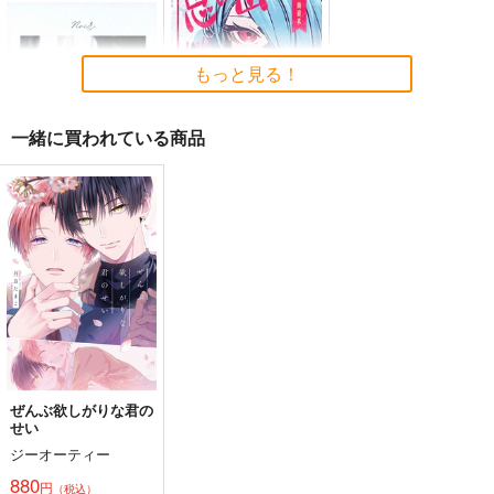
カンフーフルーツポン
Noir【サイン入り】
チ
湿度99%
もっと見る！
はまりーな
1,572
円
（税込）
3,929
円
専売
（税込）
コスプレ
一緒に買われている商品
コスプレ
サンプル
サンプル
Noir【サイン入り】
思い出ぜんぶ君にあげ
カート
カート
る
湿度99%
いな屋
1,572
円
（税込）
1,572
円
（税込）
グ・ラハ・ティア×光の戦士♀
サンプル
サンプル
作品詳細
作品詳細
ぜんぶ欲しがりな君の
せい
ジーオーティー
880
円
（税込）