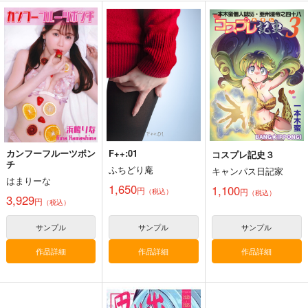
BLUE HEAT
Velvet Hex
隣のサキュバスさん
【サイン入り】
画家グラドル 池田レ
りまっくまのねど
浅井らむのぴちテカ記
イ
こ。
録
8,644
3,850
円
円
専売
専売
（税込）
（税込）
4,715
円
専売
（税込）
オリジナル
オリジナル
オリジナル
サンプル
サンプル
サンプル
カート
カート
カート
カンフーフルーツポン
F++:01
コスプレ記史３
チ
ふちどり庵
キャンパス日記家
はまりーな
1,650
1,100
円
円
（税込）
（税込）
3,929
円
（税込）
サンプル
サンプル
サンプル
作品詳細
作品詳細
作品詳細