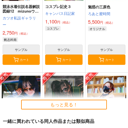
競泳水着伝説名器解説
コスプレ記史３
魅惑の三原色
図録12 mizunoウォ
キャンパス日記家
ろあと蜜時間
ーター・ジン×帆志科
カツオ私設ギャラリ
南
1,100
5,500
円
円
（税込）
（税込）
ー
コスプレ
オリジナル
2,750
円
（税込）
帆志科南
サンプル
サンプル
サンプル
カート
カート
カート
もっと見る！
一緒に買われている同人作品または類似商品