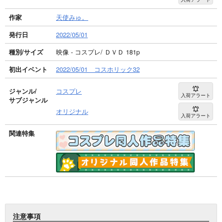
作家
天使みゅ。
発行日
2022/05/01
種別/サイズ
映像 - コスプレ/ ＤＶＤ 181p
初出イベント
2022/05/01 コスホリック32
ジャンル/
コスプレ
入荷アラート
サブジャンル
オリジナル
入荷アラート
関連特集
注意事項