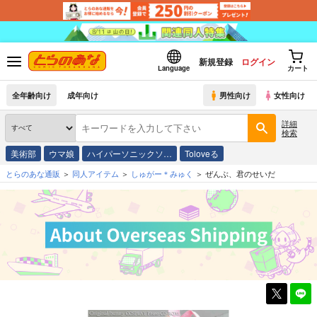
新規登録
ログイン
Language
カート
全年齢向け
成年向け
男性向け
女性向け
詳細
検索
美術部
ウマ娘
ハイパーソニックソ…
Toloveる
とらのあな通販
同人アイテム
しゅがー＊みゅく
ぜんぶ、君のせいだ