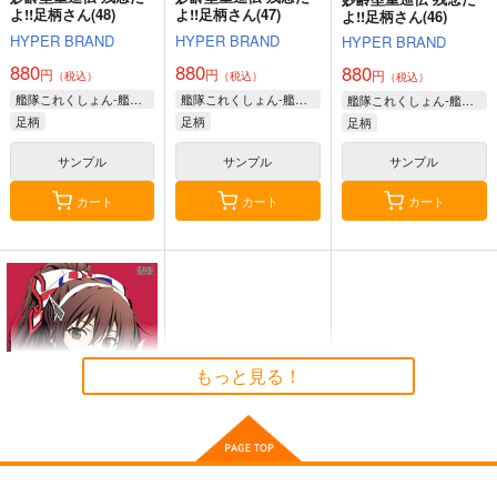
艦隊これくしょん-艦これ-
艦隊これくしょん-艦これ-
よ!!足柄さん(48)
よ!!足柄さん(47)
よ!!足柄さん(46)
呂500
島風
足柄
ボクカワウソ
長門
HYPER BRAND
HYPER BRAND
HYPER BRAND
コロラド
880
880
880
サンプル
サンプル
サンプル
円
円
円
（税込）
（税込）
（税込）
艦隊これくしょん-艦これ-
艦隊これくしょん-艦これ-
艦隊これくしょん-艦これ-
カート
カート
カート
足柄
足柄
足柄
サンプル
サンプル
サンプル
カート
カート
カート
白露型俺の嫁ストラッ
白露型俺の嫁ストラッ
白露型俺の嫁ストラッ
プ 海風
プ 江風
プ 春雨
STAR BERRY
STAR BERRY
STAR BERRY
495
495
495
円
円
円
（税込）
（税込）
（税込）
海風
江風
春雨
もっと見る！
サンプル
サンプル
サンプル
作品詳細
作品詳細
作品詳細
妙齢型重巡伝 残念だ