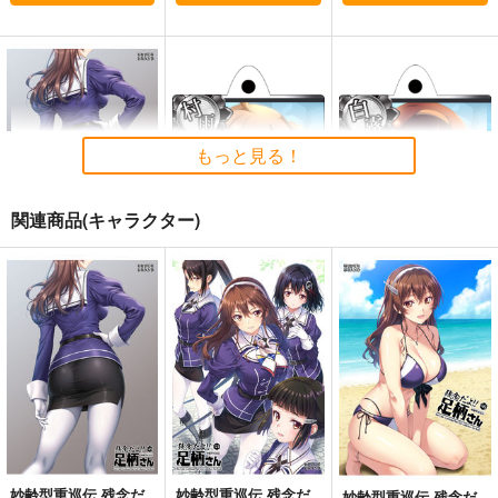
艦隊これくしょん-艦これ-
艦隊これくしょん-艦これ-
天龍
那珂
暁
空母ヲ級
電
サンプル
サンプル
サンプル
カート
カート
カート
もっと見る！
関連商品(キャラクター)
妙齢型重巡伝 残念だ
白露型俺の嫁ストラッ
白露型俺の嫁ストラッ
よ!!足柄さん(48)
プ 村雨
プ 白露
HYPER BRAND
STAR BERRY
STAR BERRY
880
495
495
円
円
円
（税込）
（税込）
（税込）
足柄
村雨
白露
妙齢型重巡伝 残念だ
ボクカワウソ戦隊ビッ
I/RO
サンプル
サンプル
サンプル
よ!!足柄さん(48)
クセブン
めるくまある/ALL.
HYPER BRAND
Mystic Lab
作品詳細
作品詳細
作品詳細
1,100
円
専売
（税込）
880
660
円
円
（税込）
（税込）
艦隊これくしょん-艦これ-
妙齢型重巡伝 残念だ
妙齢型重巡伝 残念だ
妙齢型重巡伝 残念だ