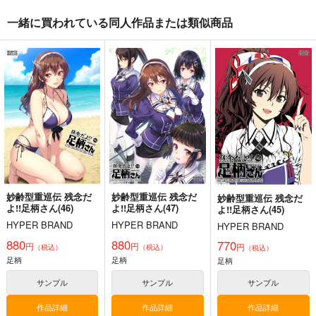
1,100
艦隊これくしょん-艦これ-
円
専売
（税込）
赤城
加賀
飛龍
響
第六駆逐隊
艦隊これくしょん-艦これ-
一緒に買われている同人作品または類似商品
サンプル
サンプル
サンプル
妙齢型重巡伝 残念だ
カート
カート
カート
よ!!足柄さん(45)
HYPER BRAND
770
円
（税込）
艦隊これくしょん-艦これ-
足柄
サンプル
カート
妙齢型重巡伝 残念だ
妙齢型重巡伝 残念だ
妙齢型重巡伝 残念だ
よ!!足柄さん(46)
よ!!足柄さん(47)
よ!!足柄さん(45)
HYPER BRAND
HYPER BRAND
HYPER BRAND
880
880
770
円
円
円
（税込）
（税込）
（税込）
艦これプロレス 四方
艦これプロレス24
去年ルノアール鎮守府
足柄
足柄
足柄
山話２
で～
Mystic Lab
Paradise of Thunder
Mystic Lab
サンプル
サンプル
サンプル
小書会
～
2,200
円
（税込）
660
550
円
円
（税込）
作品詳細
作品詳細
作品詳細
（税込）
艦隊これくしょん-艦これ-