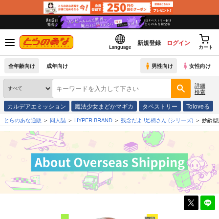
新規登録
ログイン
Language
カート
全年齢向け
成年向け
男性向け
女性向け
詳細
検索
カルデアエミッション
魔法少女まどかマギカ
タペストリー
Toloveる
とらのあな通販
同人誌
HYPER BRAND
残念だよ!!足柄さん
(シリーズ)
妙齢型重