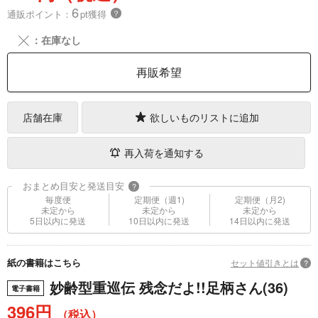
6
通販ポイント：
pt獲得
？
╳
：在庫なし
再販希望
店舗在庫
欲しいものリストに追加
再入荷を通知する
おまとめ目安と発送目安
?
毎度便
定期便（週1)
定期便（月2)
未定から
未定から
未定から
5日以内に発送
10日以内に発送
14日以内に発送
紙の書籍はこちら
セット値引きとは
?
妙齢型重巡伝 残念だよ!!足柄さん(36)
電子書籍
396円
（税込）