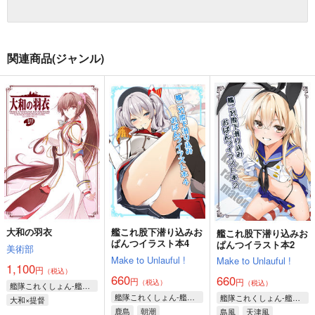
関連商品(ジャンル)
大和の羽衣
艦これ股下潜り込みお
艦これ股下潜り込みお
ぱんつイラスト本4
ぱんつイラスト本2
美術部
Make to Unlauful !
Make to Unlauful !
1,100
円
（税込）
660
660
円
円
（税込）
（税込）
艦隊これくしょん-艦これ-
艦隊これくしょん-艦これ-
艦隊これくしょん-艦これ-
大和×提督
鹿島
朝潮
島風
天津風