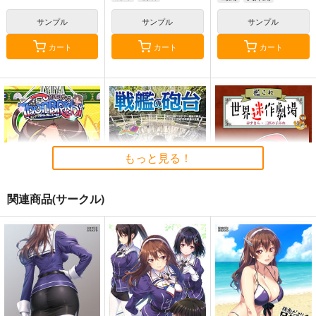
サンプル
サンプル
サンプル
カート
カート
カート
もっと見る！
関連商品(サークル)
Thonbricchi～トンブ
戦艦の砲台 ～海から
艦これ世界迷作劇場～
リちゃんとねこてーと
陸へ！レーザー測量で
赤ずきん・三匹の子ぶ
く
蘇る巨大地下空間・壱
た～
KURONEKO-WORK's-
さざなみ壊変
さといも牧場
岐要塞の全貌
くろねこわぁくす-
1,320
787
円
円
（税込）
（税込）
660
円
ミリタリー
赤城
艦隊これくしょん-艦これ-
（税込）
加賀
暁
響
第六駆逐隊
艦隊これくしょん-艦これ-