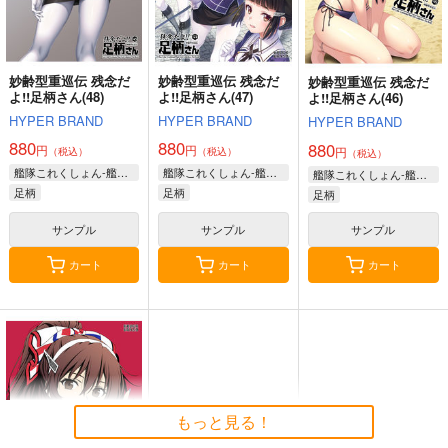
トンブリ
明石
大淀
サンプル
サンプル
サンプル
妙齢型重巡伝 残念だ
妙齢型重巡伝 残念だ
妙齢型重巡伝 残念だ
カート
カート
カート
よ!!足柄さん(48)
よ!!足柄さん(47)
よ!!足柄さん(46)
HYPER BRAND
HYPER BRAND
HYPER BRAND
880
880
880
円
円
円
（税込）
（税込）
（税込）
艦隊これくしょん-艦これ-
艦隊これくしょん-艦これ-
艦隊これくしょん-艦これ-
足柄
足柄
足柄
サンプル
サンプル
サンプル
カート
カート
カート
ゲームマスター響～リ
軍艦・艦載機のひみ
気高き者達の碑
アル脱出ゲーム編～
つ 総集編その19
帝國交響楽団
さといも牧場
EINSATZ GRUPPE
1,870
円
（税込）
もっと見る！
＆ MANITOU
787
円
（税込）
艦隊これくしょん-艦これ-