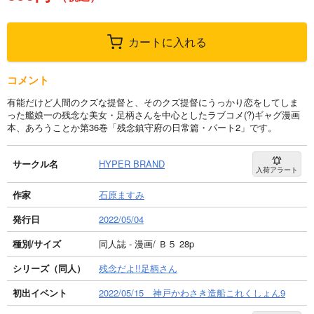
カートに入れる
コメント
有能だけど人間のクズな提督と、そのクズ提督にうっかり恋をしてしま
った艦娘一の残念な美女・足柄さんを中心としたラブコメ(?)ギャグ漫画
本、あろうことか第36巻「残念鎮守府の日常篇・パート2」です。
サークル名
HYPER BRAND
入荷アラート
作家
石原ますみ
発行日
2022/05/04
種別/サイズ
同人誌 - 漫画/ Ｂ５ 28p
シリーズ（同人）
残念だよ!!足柄さん
初出イベント
2022/05/15 神戸かわさき造船これくしょん9