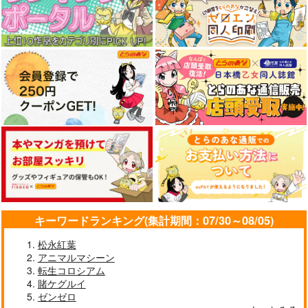
白露型キーホルダー
白露
STAR BERRY
330
円
（税込）
白露
サンプル
キーワードランキング(集計期間：07/30～08/05)
作品詳細
松永紅葉
アニマルマシーン
転生コロシアム
賭ケグルイ
ゼンゼロ