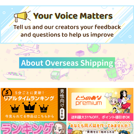
よ!!足柄さん(45)
HYPER BRAND
770
円
（税込）
艦隊これくしょん-艦これ-
足柄
サンプル
カート
白露型俺の嫁ストラッ
白露型俺の嫁ストラッ
白露型缶バッジ２ 時
プ 夕立
プ 時雨
雨
STAR BERRY
STAR BERRY
STAR BERRY
495
495
330
円
円
円
（税込）
（税込）
（税込）
夕立
時雨
時雨
サンプル
サンプル
サンプル
作品詳細
作品詳細
作品詳細