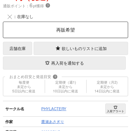
6
通販ポイント：
pt獲得
？
╳
：在庫なし
再販希望
店舗在庫
欲しいものリストに追加
再入荷を通知する
おまとめ目安と発送目安
?
毎度便
定期便（週1)
定期便（月2)
未定から
未定から
未定から
5日以内に発送
10日以内に発送
14日以内に発送
サークル名
PHYLACTERY
入荷アラート
作家
鷹瀬あさぎり