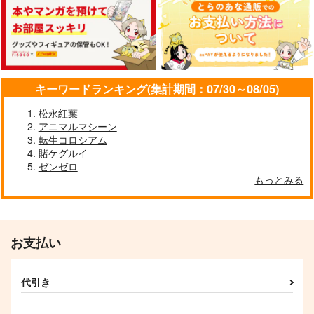
I/RO
めるくまある/ALL.
1,100
円
専売
（税込）
キーワードランキング(集計期間：07/30～08/05)
艦隊これくしょん-艦これ-
呂500
島風
松永紅葉
アニマルマシーン
サンプル
転生コロシアム
賭ケグルイ
カート
ゼンゼロ
もっとみる
お支払い
代引き