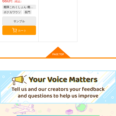
660
円
（税込）
艦隊これくしょん-艦これ-
ボクカワウソ
長門
気高き者達の碑
艦これプロレス 四方
艦これプロレス24
コロラド
山話２
帝國交響楽団
Mystic Lab
サンプル
Mystic Lab
1,870
2,200
円
円
（税込）
（税込）
カート
660
円
（税込）
艦隊これくしょん-艦これ-
艦隊これくしょん-艦これ-
艦隊これくしょん-艦これ-
赤城
加賀
飛龍
天龍
那珂
五月雨ちゃん手帳型ス
暁
空母ヲ級
マホケース
サンプル
サンプル
サンプル
STAR BERRY
2,420
円
カート
カート
カート
（税込）
五月雨
サンプル
作品詳細