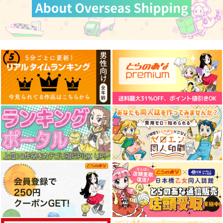
去年ルノアール鎮守府
妙齢型重巡伝 残念だ
ボクカワウソ戦隊ビッ
で～
よ!!足柄さん(48)
クセブン
Paradise of Thunder
小書会
HYPER BRAND
Mystic Lab
～
550
880
660
円
円
円
（税込）
（税込）
（税込）
艦隊これくしょん-艦これ-
艦隊これくしょん-艦これ-
艦隊これくしょん-艦これ-
電
足柄
ボクカワウソ
長門
コロラド
サンプル
サンプル
サンプル
カート
カート
カート