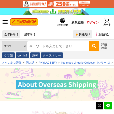
新規登録
ログイン
Language
カート
全年齢向け
成年向け
男性向け
女性向け
詳細
検索
ウマ娘
comic1
原神
タペストリー
とらのあな通販
同人誌
PHYLACTERY
Kanmusu Lingerie Collection
(シリーズ)