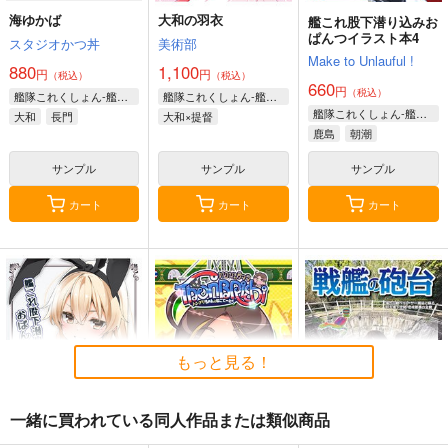
海ゆかば
大和の羽衣
艦これ股下潜り込みお
ぱんつイラスト本4
スタジオかつ丼
美術部
Make to Unlauful !
880
1,100
円
円
（税込）
（税込）
660
円
（税込）
艦隊これくしょん-艦これ-
艦隊これくしょん-艦これ-
艦隊これくしょん-艦これ-
大和
長門
大和×提督
鹿島
朝潮
サンプル
サンプル
サンプル
カート
カート
カート
もっと見る！
一緒に買われている同人作品または類似商品