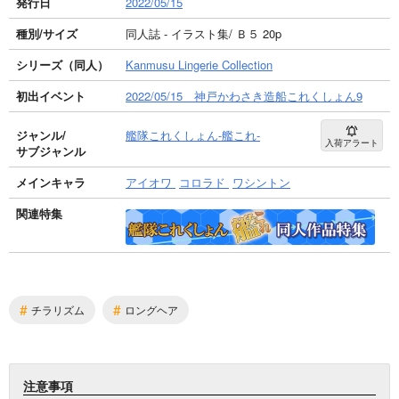
発行日
2022/05/15
種別/サイズ
同人誌 - イラスト集/ Ｂ５ 20p
シリーズ（同人）
Kanmusu Lingerie Collection
初出イベント
2022/05/15 神戸かわさき造船これくしょん9
ジャンル/
艦隊これくしょん-艦これ-
入荷アラート
サブジャンル
メインキャラ
アイオワ
コロラド
ワシントン
関連特集
#
#
チラリズム
ロングヘア
注意事項