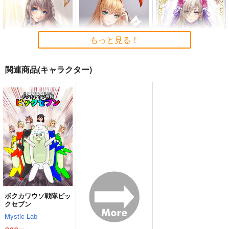
艦これ世界迷作劇場～
ゲームマスター響～リ
軍艦・艦載機のひみ
赤ずきん・三匹の子ぶ
アル脱出ゲーム編～
つ 総集編その19
もっと見る！
た～
さといも牧場
さといも牧場
EINSATZ GRUPPE ＆
MANITOU
787
787
円
円
（税込）
（税込）
関連商品(キャラクター)
1,100
艦隊これくしょん-艦これ-
艦隊これくしょん-艦これ-
円
専売
（税込）
暁
響
第六駆逐隊
響
第六駆逐隊
艦隊これくしょん-艦これ-
白バニーガールタペス
赤バニーガールタペス
Sakiyamama Bunnys
サンプル
サンプル
サンプル
トリー
トリー2
7
sakiyama幕府
sakiyama幕府
sakiyama幕府
カート
カート
カート
1,100
1,100
990
円
円
円
（税込）
（税込）
（税込）
白バニーガール
赤バニーガール
サンプル
サンプル
サンプル
作品詳細
作品詳細
作品詳細
ボクカワウソ戦隊ビッ
クセブン
Mystic Lab