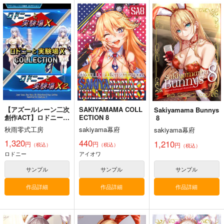
艦これ股下潜り込みお
Thonbricchi～トンブ
戦艦の砲台 ～海から
ぱんつイラスト本2
リちゃんとねこてーと
陸へ！レーザー測量で
く
蘇る巨大地下空間・壱
Make to Unlauful !
KURONEKO-WORK's-
さざなみ壊変
岐要塞の全貌
くろねこわぁくす-
660
1,320
円
円
（税込）
（税込）
660
艦隊これくしょん-艦これ-
円
ミリタリー
赤城
（税込）
島風
天津風
加賀
艦隊これくしょん-艦これ-
トンブリ
明石
大淀
サンプル
サンプル
サンプル
【アズールレーン二次
SAKIYAMAMA COLL
Sakiyamama Bunnys
カート
カート
カート
創作ACT】ロドニーと
ECTION 8
8
実験場X
秋雨零式工房
sakiyama幕府
sakiyama幕府
COLLECTION
1,320
440
1,210
円
円
円
（税込）
（税込）
（税込）
ロドニー
アイオワ
サンプル
サンプル
サンプル
作品詳細
作品詳細
作品詳細