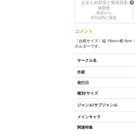
おまとめ目安と発送目安
?
毎度便
未定から
5日以内に発送
コメント
〔台紙サイズ〕縦 15cm×横 5cm〔
ホルダーです。
サークル名
作家
発行日
種別/サイズ
ジャンル/
サブジャンル
メインキャラ
関連特集