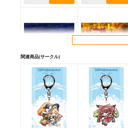
関連商品(サークル)
寂光寂
東方剛欲異聞～水没した沈
滅 ～ The Truth of the Cessa
地獄
tion of Dukkha
Demetori
黄昏フロンティア
1,320
2,200
円
円
（税込）
（税込）
東方Project
博麗霊夢
東方Project