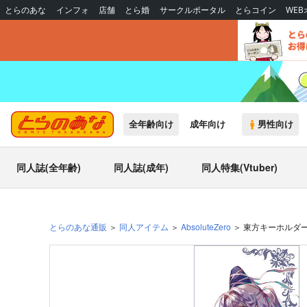
とらのあな
インフォ
店舗
とら婚
サークルポータル
とらコイン
WE
全年齢向け
成年向け
男性向け
同人誌(全年齢)
同人誌(成年)
同人特集(Vtuber)
とらのあな通販
同人アイテム
AbsoluteZero
東方キーホルダ