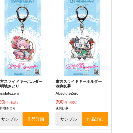
サンプル
カート
サンプル
カート
東方クリアファイル 紅美鈴
８
bsoluteZero
50
円
（税込）
方Project
紅美鈴
サンプル
カート
東方スライドキーホルダー
東方スライドキーホルダー
古明地さとり
魂魄妖夢
bsoluteZero
AbsoluteZero
90
990
lutch Shooter #04
REVENGE
円
円
（税込）
（税込）
明地さとり
魂魄妖夢
lver Forest
リベンジ、ユメウツツカラ
,540
1,650
円
円
サンプル
作品詳細
サンプル
作品詳細
（税込）
（税込）
方Project
チルノ
東方Project