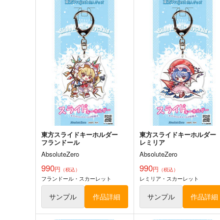
サンプル
カート
サンプル
カー
東方スライドキーホルダー
東方スライドキーホルダ
古明地こいし
依神紫苑
AbsoluteZero
AbsoluteZero
990
990
円
円
（税込）
（税込）
東方Project
古明地こいし
東方Project
依神紫苑
サンプル
カート
サンプル
カー
東方スライドキーホルダー
東方スライドキーホルダ
フランドール
レミリア
AbsoluteZero
AbsoluteZero
990
990
東方Project風-心非公式
鳥獣スキンシップ
円
円
（税込）
（税込）
HandBook
フランドール・スカーレット
レミリア・スカーレット
ついらくげんば
胡玉書厨
550
円
サンプル
作品詳細
サンプル
作品詳細
（税込）
1,572
円
（税込）
東方Project
東方Project
東風谷早苗
ミスティア・ローレライ