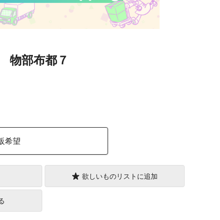
 物部布都７
）
販希望
欲しいものリストに追加
る