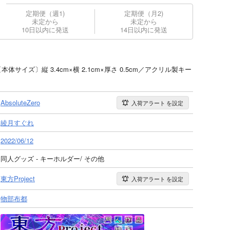
定期便（週1)
定期便（月2)
未定から
未定から
10日以内に発送
14日以内に発送
本体サイズ〕縦 3.4cm×横 2.1cm×厚さ 0.5cm／アクリル製キー
AbsoluteZero
入荷アラート
を設定
綾月すぐれ
2022/06/12
同人グッズ - キーホルダー/ その他
東方Project
入荷アラート
を設定
物部布都