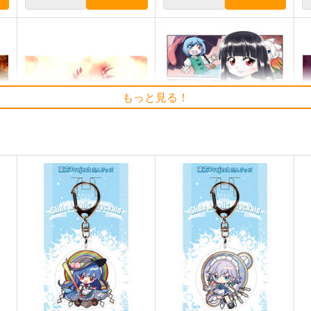
もっと見る！
愁
東方紅魔郷～
イナバ式肝試し
C
the Embodiment of Scarlet
Seraphim Castle
Si
Devil～
上海アリス幻樂団
550
1
円
（税込）
1,100
円
（税込）
東方Project
蓬莱山輝夜
東
東方Project
藤原妹紅