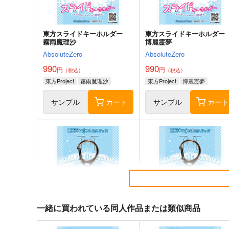
サンプル
カート
サンプル
カー
東方スライドキーホルダー
東方スライドキーホルダ
霧雨魔理沙
博麗霊夢
AbsoluteZero
AbsoluteZero
990
990
円
円
（税込）
（税込）
東方Project
霧雨魔理沙
東方Project
博麗霊夢
サンプル
カート
サンプル
カー
必然のカタストロフィ／
そだててYU→MA
Magical-マジカル-
ババソイヤー
少女フラクタル
660
円
（税込）
2,750
円
一緒に買われている同人作品または類似商品
（税込）
東方Project
東方Project