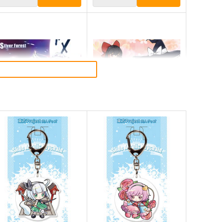
lutch Shooter #05
東方M-1ぐらんぷり音楽集３
lver Forest
あ～るの～と
,430
2,750
円
円
（税込）
（税込）
方Project
十六夜咲夜
東方Project