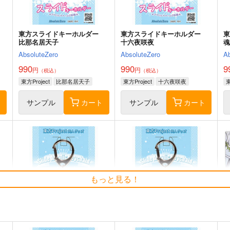
ト
サンプル
カート
サンプル
カート
ー
東方スライドキーホルダー
東方スライドキーホルダー
比那名居天子
十六夜咲夜
AbsoluteZero
AbsoluteZero
A
990
990
9
円
円
（税込）
（税込）
東方Project
比那名居天子
東方Project
十六夜咲夜
東
ト
サンプル
カート
サンプル
カート
さとりとおりんのほのぼの四
東方夢想夏郷
もっと見る！
季絵集
5SHORT DEMO MOVIE
ひてさむし
舞風-Maikaze
6
787
787
円
円
（税込）
（税込）
東
東方Project
さとり×お燐
東方Project