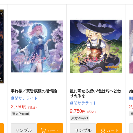
零れ桜／黄昏模様の感情論
星に寄せる想い/色は匂へど散
りぬるを
幽閉サテライト
幽閉サテライト
2,750
2
円
（税込）
2,750
円
（税込）
東方Project
東
東方Project
ト
サンプル
カート
サンプル
カート