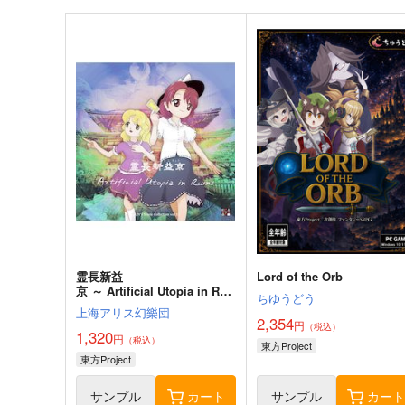
霊長新益
Lord of the Orb
京 ～ Artificial Utopia in Rui
ちゆうどう
ns.
上海アリス幻樂団
2,354
円
（税込）
1,320
円
（税込）
東方Project
東方Project
サンプル
カート
サンプル
カー