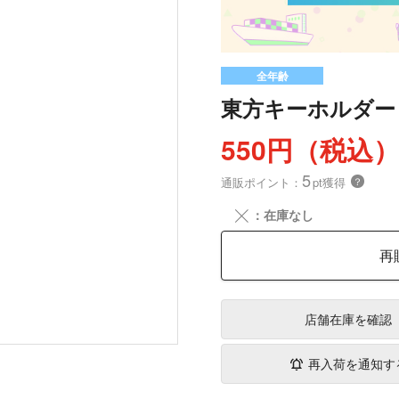
全年齢
東方キーホルダー
550円（税込
5
通販ポイント：
pt獲得
？
╳
：在庫なし
再
店舗在庫
を確認
再入荷を通知す