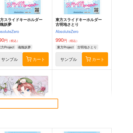
サンプル
カート
サンプル
カート
東方スライドキーホルダー
東方スライドキーホルダー
魂魄妖夢
古明地さとり
bsoluteZero
AbsoluteZero
90
990
円
円
（税込）
（税込）
方Project
魂魄妖夢
東方Project
古明地さとり
サンプル
カート
サンプル
カート
風見幽香は「楽」したい
チルノという少女ー純文学チ
ルノまとめ本ー
ババソイヤー
牧草べびぃべっど
60
円
（税込）
660
円
（税込）
方Project
東方Project
チルノ