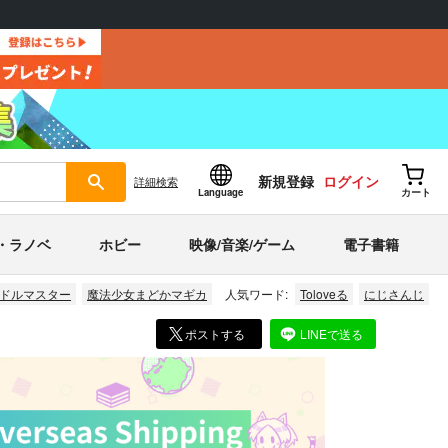
新規登録
ログイン
詳細
検索
Language
カート
・ラノベ
ホビー
映像/音楽/ゲーム
電子書籍
ドルマスター
魔法少女まどかマギカ
人気ワード:
Toloveる
にじさんじ
ポストする
LINEで送る