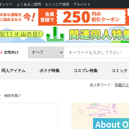
Bオンリー
よくあるご質問
エンジニア採用
アルバイト
女性向け
同人アイテム
ボドゲ特集
コスプレ特集
コミック
急上昇ワード:
学園アイ
ー 物部布都７