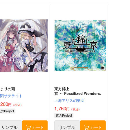
始まりの雨
東方錦上
京 ～ Fossilized Wonders.
幽閉サテライト
上海アリス幻樂団
,200
円
（税込）
1,760
円
（税込）
方Project
東方Project
サンプル
カート
サンプル
カート