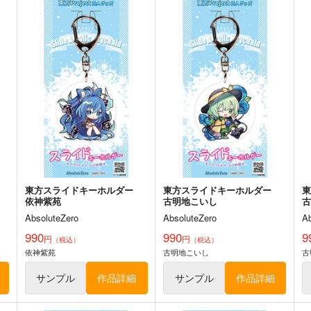
ト
サンプル
カート
サンプル
カート
ー
東方スライドキーホルダー
東方スライドキーホルダー
レミリア
フランドール
AbsoluteZero
AbsoluteZero
A
990
990
5
円
円
（税込）
（税込）
東方Project
東方Project
東
レミリア・スカーレット
フランドール・スカーレット
ト
サンプル
カート
サンプル
カート
ー
東方スライドキーホルダー
東方スライドキーホルダー
依神紫苑
古明地こいし
AbsoluteZero
AbsoluteZero
A
990
990
9
異変のいろは
狐色 祭り色二十三尾。
C
円
円
（税込）
（税込）
依神紫苑
古明地こいし
古
Seraphim Castle
狐色
Si
550
660
1
円
円
サンプル
作品詳細
サンプル
作品詳細
（税込）
（税込）
東方Project
蓬莱山輝夜
東方Project
八雲藍
菅牧典
東
綿月依姫