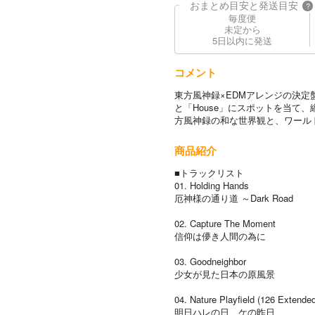
おまとめ目安と発送目安
?
毎度便
未定から
5日以内に発送
コメント
東方風神録×EDMアレンジの決定盤
と「House」にスポットを当て
方風神録の和な世界観と、ワール
商品紹介
■トラックリスト
01. Holding Hands
厄神様の通り道 ～Dark Road
02. Capture The Moment
信仰は儚き人間の為に
03. Goodneighbor
少女が見た日本の原風景
04. Nature Playfield (126 Extended
明日ハレの日、ケの昨日