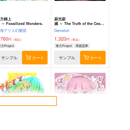
東方錦上
寂光寂
 ～ Fossilized Wonders.
滅 ～ The Truth of the Cessa
tion of Dukkha
上海アリス幻樂団
Demetori
,760
1,320
円
円
（税込）
（税込）
方Project
東方Project
博麗霊夢
サンプル
カート
サンプル
カート