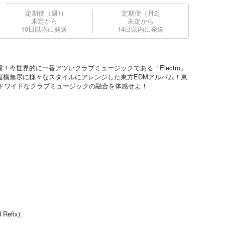
定期便（週1)
定期便（月2)
未定から
未定から
10日以内に発送
14日以内に発送
！今世界的に一番アツいクラブミュージックである「Electro」
、縦横無尽に様々なスタイルにアレンジした東方EDMアルバム！東
ドワイドなクラブミュージックの融合を体感せよ！
 Refix)