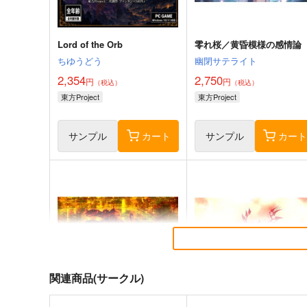
Lord of the Orb
零れ桜／黄昏模様の感情論
ちゆうどう
幽閉サテライト
2,354
2,750
円
円
（税込）
（税込）
東方Project
東方Project
サンプル
カート
サンプル
カー
関連商品(サークル)