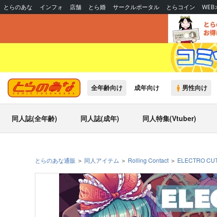
とらのあな
インフォ
店舗
とら婚
サークルポータル
とらコイン
WE
全年齢向け
成年向け
男性向け
同人誌(全年齢)
同人誌(成年)
同人特集(Vtuber)
とらのあな通販
同人アイテム
Rolling Contact
ELECTRO CU