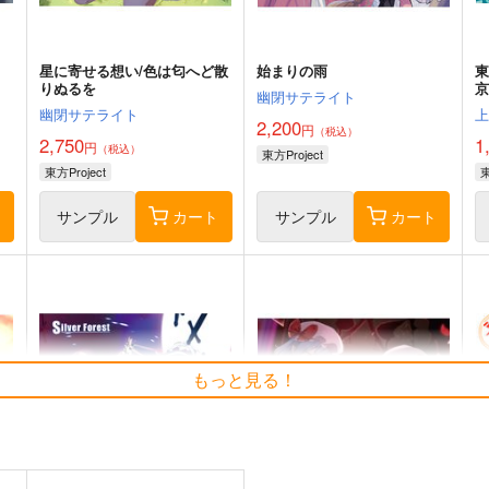
星に寄せる想い/色は匂へど散
始まりの雨
りぬるを
京
幽閉サテライト
幽閉サテライト
2,200
円
（税込）
2,750
1
円
（税込）
東方Project
東方Project
東
ト
サンプル
カート
サンプル
カート
もっと見る！