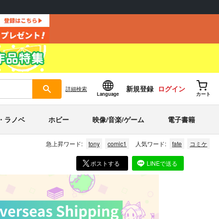
新規登録
ログイン
詳細
検索
Language
カート
・ラノベ
ホビー
映像/音楽/ゲーム
電子書籍
急上昇ワード:
tony
comic1
人気ワード:
fate
コミケ
ポストする
LINEで送る