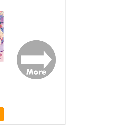
Clutch Shooter #05
必然のカタストロフィ／
そ
t
Magical-マジカル-
Silver Forest
少女フラクタル
1,430
6
円
（税込）
2,750
円
（税込）
東方Project
十六夜 咲夜
東
東方Project
ト
サンプル
カート
サンプル
カート
ト