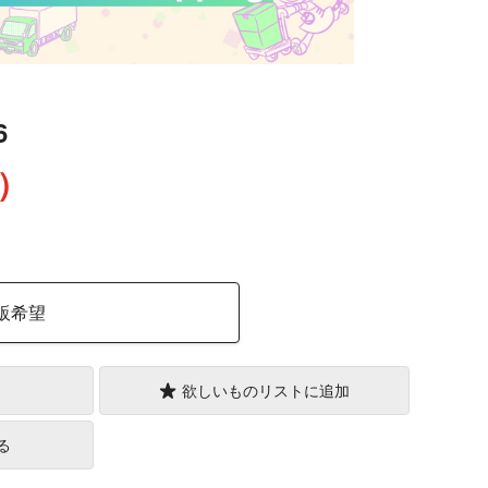
6
込）
販希望
欲しいものリストに追加
る