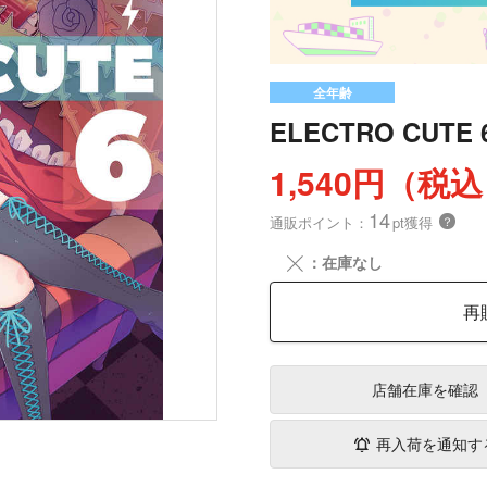
全年齢
ELECTRO CUTE 
1,540円（税
14
通販ポイント：
pt獲得
？
╳
：在庫なし
再
店舗在庫
を確認
再入荷を通知す