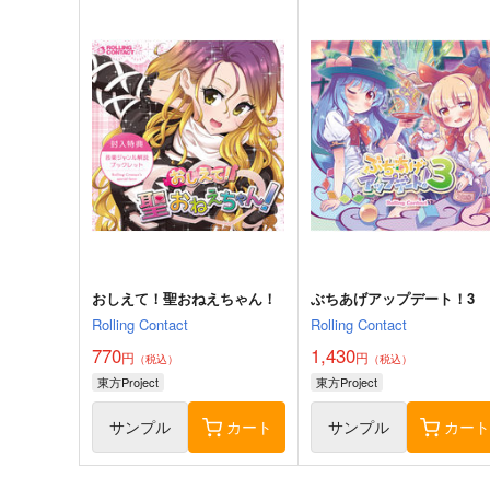
東方剛欲異聞～水没した沈愁
東方紅魔郷～
地獄
the Embodiment of Scarle
Devil～
黄昏フロンティア
上海アリス幻樂団
2,200
1,100
円
円
（税込）
（税込）
東方Project
東方Project
サンプル
カート
サンプル
カー
おしえて！聖おねえちゃん！
ぶちあげアップデート！3
Rolling Contact
Rolling Contact
770
1,430
円
円
（税込）
（税込）
東方Project
東方Project
サンプル
カート
サンプル
カー