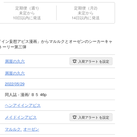
定期便（週1)
定期便（月2)
未定から
未定から
10日以内に発送
14日以内に発送
愛メイドイン妄想アビス漫画」からマルルクとオーゼンのシーカーキャ
トーリー第三弾
屑屋の久六
入荷アラート
を設定
屑屋の久六
2022/05/29
同人誌 - 漫画/ Ｂ５ 46p
ヘンアイインアビス
メイドインアビス
入荷アラート
を設定
マルルク
オーゼン