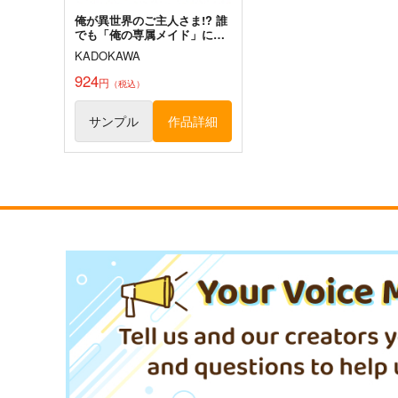
俺が異世界のご主人さま!? 誰
でも「俺の専属メイド」にす
るスキルを手に入れた件 2
KADOKAWA
924
円
（税込）
サンプル
作品詳細