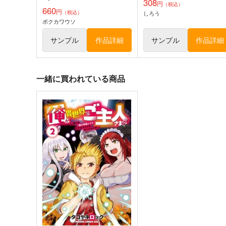
308
円
（税込）
660
円
（税込）
しろう
ボクカワウソ
サンプル
作品詳細
サンプル
作品詳細
一緒に買われている商品