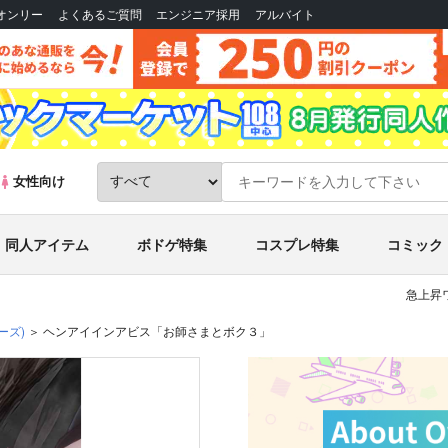
Bオンリー
よくあるご質問
エンジニア採用
アルバイト
女性向け
同人アイテム
ボドゲ特集
コスプレ特集
コミック
急上昇
ーズ)
ヘンアイインアビス「お師さまとボク３」