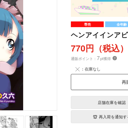
専売
全年齢
ヘンアイインアビ
770円（税込
7
通販ポイント：
pt獲得
？
╳
：在庫なし
再
店舗在庫
を確認
再入荷を通知す