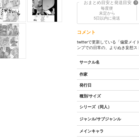
おまとめ目安と発送目安
?
毎度便
未定から
5日以内に発送
コメント
twitterで更新している「偏
ンプでの日常の、よりぬき妄想ス
サークル名
作家
発行日
種別/サイズ
シリーズ（同人）
ジャンル/
サブジャンル
メインキャラ