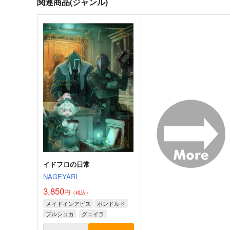
関連商品(ジャンル)
イドフロの日常
NAGEYARI
3,850
円
（税込）
メイドインアビス
ボンドルド
プルシュカ
グェイラ