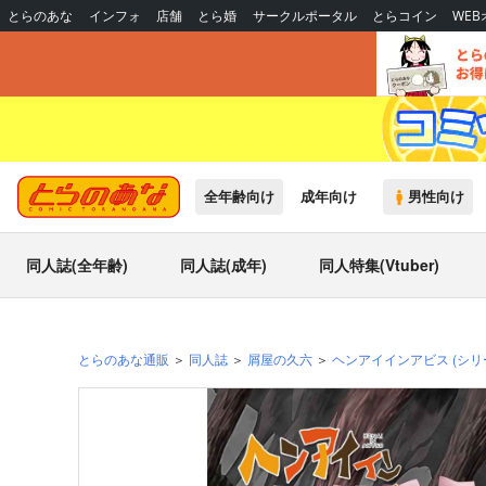
とらのあな
インフォ
店舗
とら婚
サークルポータル
とらコイン
WE
全年齢向け
成年向け
男性向け
同人誌(全年齢)
同人誌(成年)
同人特集(Vtuber)
とらのあな通販
同人誌
屑屋の久六
ヘンアイインアビス
(シリ