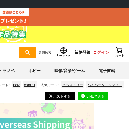
新規登録
ログイン
詳細
検索
Language
カート
・ラノベ
ホビー
映像/音楽/ゲーム
電子書籍
ワード:
tony
comic1
人気ワード:
タペストリー
ハイパーソニックソ…
ポストする
LINEで送る