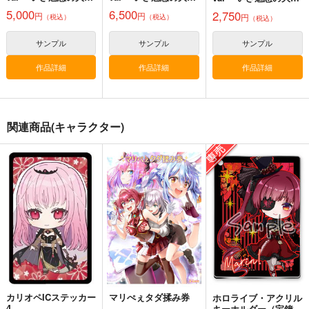
原へ～(初回限定盤A)
原へ～(初回限定盤B)
原へ～(通常盤)
5,000
6,500
2,750
円
円
円
（税込）
（税込）
（税込）
サンプル
サンプル
サンプル
PPPP
ホロライブ缶バッチ
Pekorism TB
（雪花ラミィ）
作品詳細
作品詳細
作品詳細
WIREFRAME
WIREFRAME
G.G.W
1,000
1,000
円
円
（税込）
（税込）
セール中
専売
ホロライブ
バーチャルYoutuber
220
円
（税込）
兎田ぺこら
小森めと
兎田ぺこら
小森めと
関連商品(キャラクター)
ホロライブ
PHS
沿線少女
雪花ラミィ
deLIGHTful
WIREFRAME
サザンブルースカイ
HitenKei
サンプル
サンプル
サンプル
1,000
1,540
770
円
円
円
（税込）
（税込）
（税込）
カート
カート
カート
兎田ぺこら
サンプル
サンプル
サンプル
作品詳細
作品詳細
作品詳細
カリオペICステッカー
マリぺぇタダ揉み券
ホロライブ・アクリル
4
キーホルダー（宝鐘マ