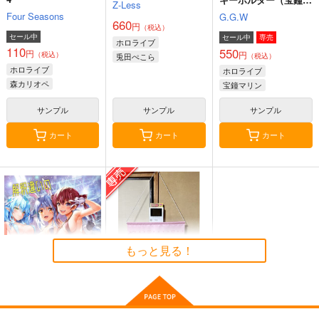
Z-Less
リン・ゴスロリ衣装）
Four Seasons
G.G.W
660
円
（税込）
セール中
セール中
専売
ホロライブ
110
550
円
円
（税込）
兎田ぺこら
（税込）
ホロライブ
宝鐘マリン
ホロライブ
HOLO A LIVE
ホローションサマー
Holoらくがき集
森カリオペ
綺々羅々ヴィヴィ
宝鐘マリン
tex-mex
Z-Less
tex-mex
1,100
660
917
サンプル
サンプル
サンプル
円
円
円
専売
（税込）
（税込）
（税込）
Hi-Tech Veats 04
リメンバー・カイヨウ
ホロライブ
ホロライブ
ホロライブ
マル
カート
カート
カート
INTX Rec.
兎田ぺこら
Owen
宝鐘マリン
1,415
円
（税込）
サンプル
サンプル
サンプル
1,232
雪花ラミィ
円
（税込）
斎藤一
カート
カート
カート
サンプル
サンプル
作品詳細
作品詳細
もっと見る！