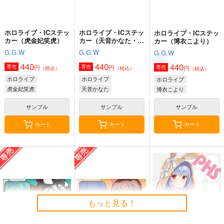
ホロライブ・ICステッ
ホロライブ・ICステッ
ホロライブ・ICステッ
カー（虎金妃笑虎）
カー（天音かなた・ナ
カー（博衣こより）
ース衣装）
G.G.W
G.G.W
G.G.W
440
440
440
円
円
専売
専売
円
専売
（税込）
（税込）
（税込）
ホロライブ
ホロライブ
ホロライブ
虎金妃笑虎
天音かなた
博衣こより
サンプル
サンプル
サンプル
カート
カート
カート
もっと見る！