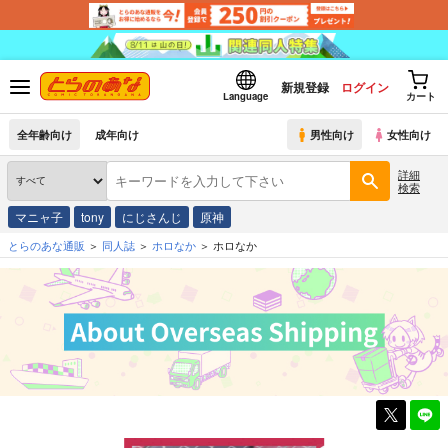
新規登録
ログイン
Language
カート
全年齢向け
成年向け
男性向け
女性向け
詳細
検索
マニャ子
tony
にじさんじ
原神
とらのあな通販
同人誌
ホロなか
ホロなか