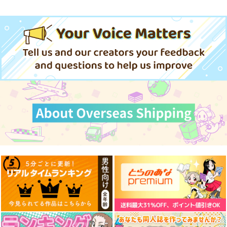
解釈違いのホロVハイ
猫又おかゆ宝鐘マリ
レグ部
ン B2タペストリー
Z-Less
ゆるゆるぽん
660
3,144
円
円
専売
（税込）
（税込）
HOLO A LIVE vol.5
ASTRALiS
ホロライブ
ホロライブ
tex-mex
ブルームサード
兎田ぺこら
宝鐘マリン
1,100
1,320
宝鐘マリン
猫又おかゆ
円
円
専売
（税込）
（税込）
サンプル
サンプル
ホロライブ
ホロライブ
AZKi
カート
カート
サンプル
サンプル
カート
カート