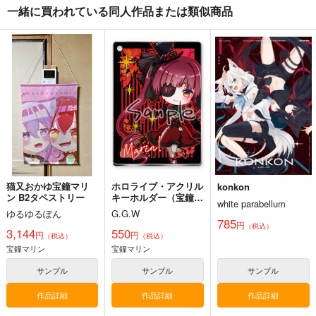
一緒に買われている同人作品または類似商品
ホロライブ・ICステッ
ホロライブ・ICステッ
PHS
カー（沙花叉クロヱ）
カー（戌神ころね・制
WIREFRAME
服衣装）
G.G.W
G.G.W
1,000
円
（税込）
440
440
円
円
専売
専売
（税込）
（税込）
ホロライブ
ホロライブ
ホロライブ
兎田ぺこら
小森めと
沙花叉クロヱ
戌神ころね
サンプル
サンプル
サンプル
カート
カート
カート
猫又おかゆ宝鐘マリ
ホロライブ・アクリル
konkon
ン B2タペストリー
キーホルダー（宝鐘マ
white parabellum
リン・ゴスロリ衣装）
ゆるゆるぽん
G.G.W
785
円
（税込）
3,144
550
円
円
（税込）
（税込）
宝鐘マリン
宝鐘マリン
サンプル
サンプル
サンプル
作品詳細
作品詳細
作品詳細