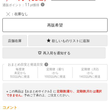
11
通販ポイント：
pt獲得
？
╳
：在庫なし
再販希望
店舗在庫
欲しいものリストに追加
再入荷を通知する
おまとめ目安と発送目安
?
毎度便
定期便（週1)
定期便（月2)
未定から
-から
-から
5日以内に発送
10日以内に発送
14日以内に発送
※ この商品は【おまとめサイクル】に
定期便(週1)
、
定期便(月2)
は選択
できません。
予めご了承の上、ご注文ください。
コメント