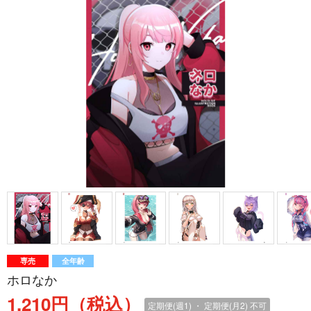
専売
全年齢
ホロなか
1,210円（税込）
定期便(週1) ・ 定期便(月2)
不可