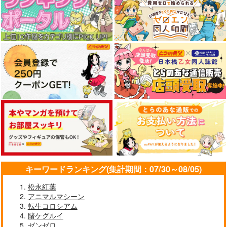
キーワードランキング(集計期間：07/30～08/05)
松永紅葉
アニマルマシーン
転生コロシアム
賭ケグルイ
ゼンゼロ