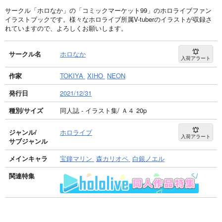
サークル「ホロなか」の「コミックマーケット99」のホロライブファン
イラストブックです。様々なホロライブ所属V-tuberのイラストが収録さ
れていますので、よろしくお願いします。
サークル名
ホロなか
入荷アラート
作家
TOKIYA
XIHO
NEON
発行日
2021/12/31
種別/サイズ
同人誌 - イラスト集/ Ａ４ 20p
ジャンル/
ホロライブ
入荷アラート
サブジャンル
メインキャラ
宝鐘マリン
森カリオペ
白銀ノエル
関連特集