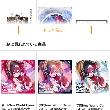
closet
いろはICステッカー6
HOLO A LIVE vol.4
みかづくし
Four Seasons
tex-mex
1,100
もっと見る！
1,100
円
専売
セール中
円
（税込）
（税込）
110
ホロライブ
円
ホロライブ
（税込）
儒烏風亭らでん
ホロライブ
一緒に買われている商品
音乃瀬奏
風真いろは
沙花叉クロヱ
サンプル
サンプル
サンプル
きのうの島本さん18
HOLOGRAPHYSICS
フワモコICステッカー
1
カート
カート
カート
ウラシマモト
REDBOX
Four Seasons
330
1,650
円
円
（税込）
（税込）
110
円
IRyS
（税込）
フワワ・アビスガード
サンプル
サンプル
サンプル
作品詳細
作品詳細
作品詳細
(CD)New World Carni
(CD)New World Carni
(CD)New World Carni
val ～いざ魅惑の大海
val ～いざ魅惑の大海
val ～いざ魅惑の大海