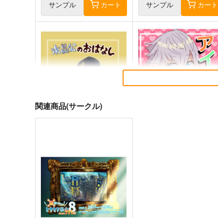
サンプル
カート
サンプル
カー
関連商品(サークル)
水晶公のおはなし
アイドル化計画
赤魔か戦士出します
葵マート
787
629
円
円
（税込）
（税込）
ファイナルファンタジー
ファイナルファンタジー
ひろし×グ・ラハ・ティア
アリゼー
アルフィノ