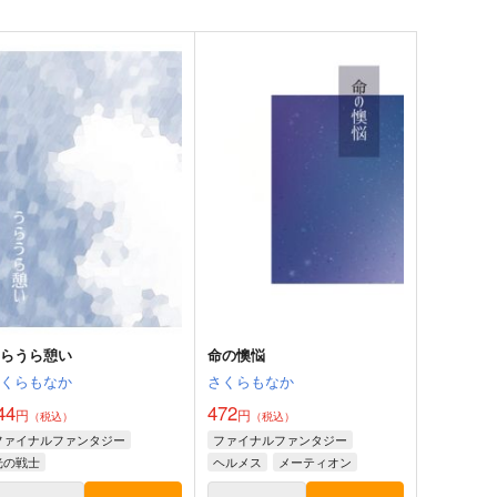
うらうら憩い
命の懊悩
さくらもなか
さくらもなか
44
472
円
円
（税込）
（税込）
ファイナルファンタジー
ファイナルファンタジー
光の戦士
ヘルメス
メーティオン