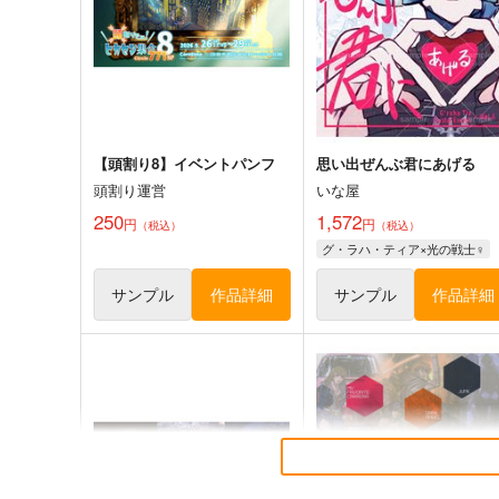
グ・ラハ・ティア×光の戦士♀
サンプル
カート
サンプル
カー
【頭割り8】イベントパンフ
思い出ぜんぶ君にあげる
頭割り運営
いな屋
250
1,572
円
円
（税込）
（税込）
グ・ラハ・ティア×光の戦士♀
サンプル
作品詳細
サンプル
作品詳細