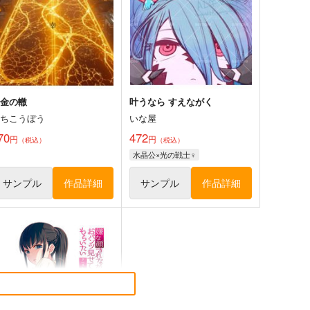
クラウド×ティファ
サンプル
カート
黄金の轍
叶うなら すえながく
さちこうぼう
いな屋
70
472
円
円
（税込）
（税込）
水晶公×光の戦士♀
サンプル
作品詳細
サンプル
作品詳細