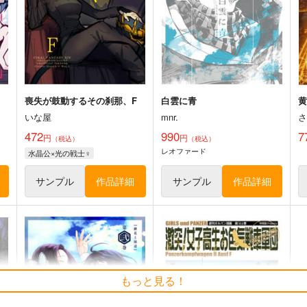
ビビ・オルニティア
水晶公×光の戦士♀
エーコ・キャルオル
ト
サンプル
カート
サンプル
カート
ガーネット・ティル・アレクサンドロス17世
喪失が鼓動するその刹那、F
白雲に青
いな屋
mnr.
472
990
7
円
円
（税込）
（税込）
レオファード
水晶公×光の戦士♀
サンプル
作品詳細
サンプル
作品詳細
もっと見る！