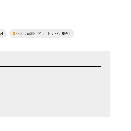
#
合4
0625#頭割りだョ！ヒカセン集合5