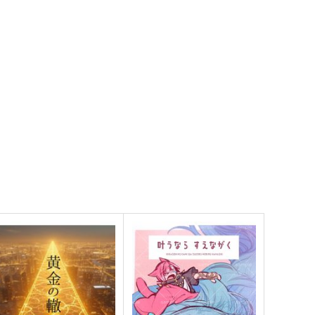
ティナ・ブランフォード
サンプル
カート
サンプル
カート
atchwork
K
1,100
円
専売
（税込）
ファイナルファンタジー