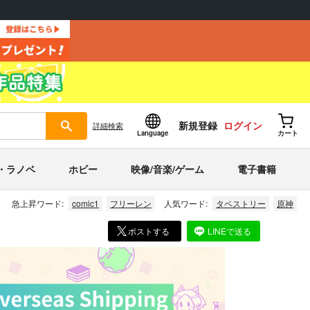
新規登録
ログイン
詳細
検索
Language
カート
・ラノベ
ホビー
映像/音楽/ゲーム
電子書籍
急上昇ワード:
comic1
フリーレン
人気ワード:
タペストリー
原神
ポストする
LINEで送る