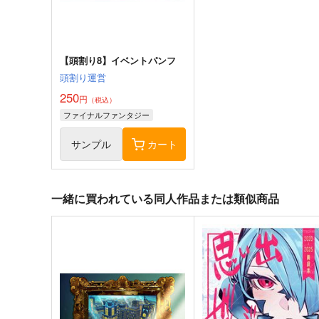
グ・ラハ・ティア
サンプル
カート
サンプル
カー
【頭割り8】イベントパンフ
頭割り運営
250
円
（税込）
ファイナルファンタジー
サンプル
カート
一緒に買われている同人作品または類似商品
黄金の轍
思い出ぜんぶ君にあげる
さちこうぼう
いな屋
770
1,572
円
円
専売
専売
（税込）
（税込）
ファイナルファンタジー
ファイナルファンタジー