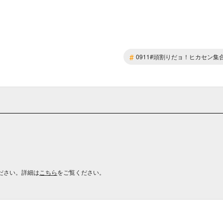
#
0911#頭割りだョ！ヒカセン集
ださい。詳細は
こちら
をご覧ください。