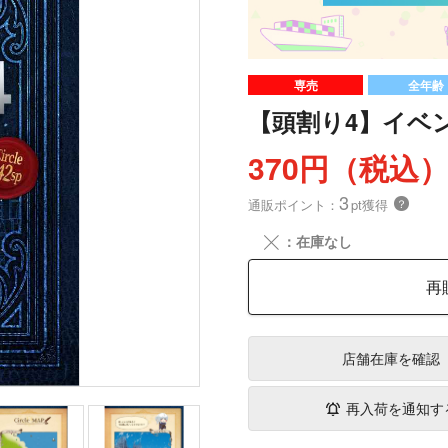
専売
全年齢
【頭割り4】イベ
370円（税込
3
通販ポイント：
pt獲得
？
╳
：在庫なし
再
店舗在庫
を確認
再入荷を通知す