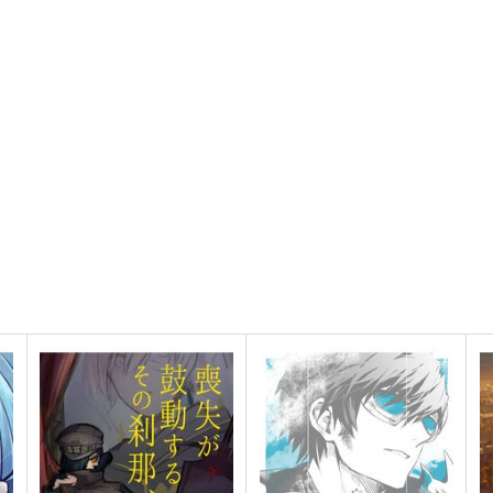
ト
サンプル
カート
サンプル
カート
もういいかい、まあだだよ。
喪失が鼓動するその刹那、F
P
古唄
いな屋
3
629
472
円
円
専売
専売
（税込）
（税込）
ファイナルファンタジー
ファイナルファンタジー