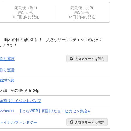
定期便（週1)
定期便（月2)
未定から
未定から
10日以内に発送
14日以内に発送
ト 晴れの日の思い出に！ 入念なサークルチェックのために
しょうか！
割り運営
入荷アラート
を設定
割り運営
22/07/20
人誌 - その他/ Ａ５ 24p
頭割り】イベントパンフ
022/09/11 【とらWEB】頭割りだョ！ヒカセン集合4
ァイナルファンタジー
入荷アラート
を設定