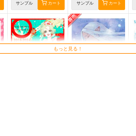
ト
サンプル
カート
サンプル
カート
もっと見る！
追歌再録集2018-2024
Snow Orison
追歌
glitter
mn
3,144
1,257
9
円
円
専売
（税込）
（税込）
ファイナルファンタジー
ファイナルファンタジー
ロック×セリス
イゼル