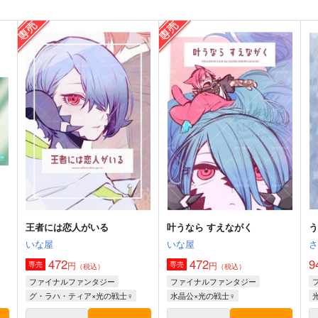
王者には恋人がいる
叶うなら すえながく
いな屋
いな屋
472
472
9
円
円
専売
専売
（税込）
（税込）
ファイナルファンタジー
ファイナルファンタジー
グ・ラハ・ティア×光の戦士♀
水晶公×光の戦士♀