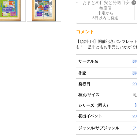
おまとめ目安と発送目安
?
毎度便
未定から
5日以内に発送
コメント
【頭割り4】開催記念パンフレッ
も！ 是非ともお手元にいかがで
サークル名
頭
作家
頭
発行日
20
種別/サイズ
同
シリーズ（同人）
【
初出イベント
2
ジャンル/
サブジャンル
フ