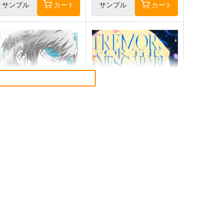
サンプル
カート
サンプル
カート
白雲に青
Tremors for the inescapable
new awakening
r.
追歌
90
円
（税込）
2,357
円
（税込）
ファイナルファンタジー
ファイナルファンタジー
レオファード
セリス・シェール