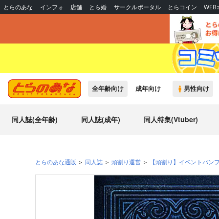
とらのあな
インフォ
店舗
とら婚
サークルポータル
とらコイン
WE
全年齢向け
成年向け
男性向け
同人誌(全年齢)
同人誌(成年)
同人特集(Vtuber)
とらのあな通販
同人誌
頭割り運営
【頭割り】イベントパン