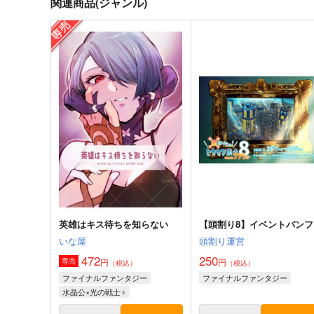
関連商品(ジャンル)
英雄はキス待ちを知らない
【頭割り8】イベントパンフ
いな屋
頭割り運営
472
250
円
円
専売
（税込）
（税込）
ファイナルファンタジー
ファイナルファンタジー
水晶公×光の戦士♀