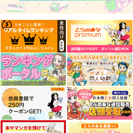
【クリエイティアイラ
【クリエイティアイラ
【クリエイティアイラ
スト展】缶バッジセッ
スト展】缶バッジセッ
スト展】缶バッジセッ
ト pupps
ト 花咲方茶
ト so品
クリエイティア
クリエイティア
クリエイティア
990
990
990
円
円
円
（税込）
（税込）
（税込）
サンプル
サンプル
サンプル
作品詳細
作品詳細
作品詳細