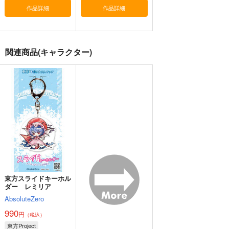
1,430
円
（税込）
作品詳細
作品詳細
東方Project
十六夜咲夜
サンプル
関連商品(キャラクター)
カート
フェルシーちゃんハー
缶バッジピンク天使ち
缶バッジブルー天使ち
ト型缶バッジ
ゃん
ゃん
ぽてとちっぷす。
水蓮亭
水蓮亭
787
715
715
円
円
円
（税込）
（税込）
（税込）
フェルシー・ロロ
サンプル
サンプル
サンプル
作品詳細
作品詳細
作品詳細
東方スライドキーホル
ダー レミリア
AbsoluteZero
990
円
（税込）
東方Project