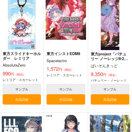
匂へど散りぬるを
京 ～ Fossilized Won
幽閉サテライト
ders.
幽閉サテライト
上海アリス幻樂団
2,200
円
（税込）
2,750
1,760
円
円
（税込）
（税込）
東方Project
東方Project
東方Project
サンプル
サンプル
サンプル
カート
カート
カート
東方スライドキーホル
東方インストEDM8
東方project「パチュ
ダー レミリア
リー ノーレッジ8-2」
Spacelectro
特大タペストリー
AbsoluteZero
ぱいそんきっど
1,572
円
（税込）
990
9,350
円
円
（税込）
レミリア・スカーレット
（税込）
レミリア・スカーレット
パチュリー・ノーレッジ
サンプル
サンプル
サンプル
作品詳細
作品詳細
作品詳細
寂光寂
東方剛欲異聞～水没し
東方紅魔郷～
滅 ～ The Truth of th
た沈愁地獄
the Embodiment of