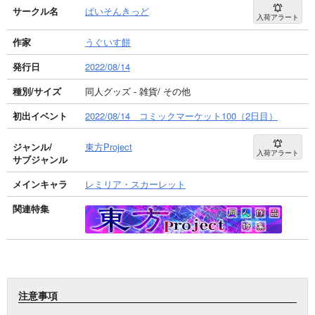
サークル名
ぱいそんきっど
入荷アラート
作家
うぐいす餅
発行日
2022/08/14
種別/サイズ
同人グッズ - 雑貨/ その他
初出イベント
2022/08/14 コミックマーケット100（2日目）
ジャンル/
東方Project
入荷アラート
サブジャンル
メインキャラ
レミリア・スカーレット
関連特集
注意事項