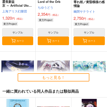
霊長新益
Lord of the Orb
零れ桜／黄昏模様の感
京 ～ Artificial Utopia
情論
ちゆうどう
in Ruins.
上海アリス幻樂団
幽閉サテライト
2,354
円
（税込）
1,320
2,750
円
円
（税込）
（税込）
東方Project
東方Project
東方Project
サンプル
サンプル
サンプル
カート
カート
カート
もっと見る！
一緒に買われている同人作品または類似商品
星に寄せる想い/色は
始まりの雨
東方錦上