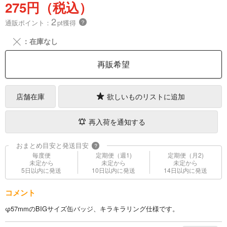
275円（税込）
2
通販ポイント：
pt獲得
？
╳
：在庫なし
再販希望
店舗在庫
欲しいものリストに追加
再入荷を通知する
おまとめ目安と発送目安
?
毎度便
定期便（週1)
定期便（月2)
未定から
未定から
未定から
5日以内に発送
10日以内に発送
14日以内に発送
コメント
φ57mmのBIGサイズ缶バッジ、キラキラリング仕様です。