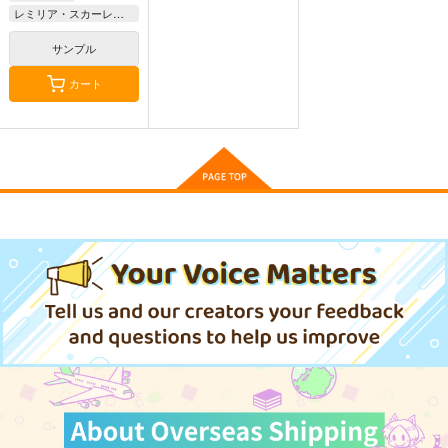
レミリア・スカーレット
サンプル
カート
【クリエイティアイラ
【クリエイティアイラ
【クリエイティアイラ
スト展】缶バッジセッ
スト展】缶バッジセッ
スト展】缶バッジセッ
ト らんぐ
ト YuzuKi
ト maruma(まるま)
クリエイティア
クリエイティア
クリエイティア
990
990
990
円
円
円
（税込）
（税込）
（税込）
サンプル
サンプル
サンプル
作品詳細
作品詳細
作品詳細