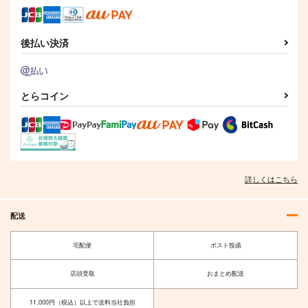
スト展】缶バッジセッ
スト展】缶バッジセッ
ト 池上幸輝
ト 甘城なつき
クリエイティア
クリエイティア
990
990
後払い決済
円
円
（税込）
（税込）
サンプル
サンプル
作品詳細
作品詳細
とらコイン
詳しくはこちら
配送
宅配便
ポスト投函
店頭受取
おまとめ配送
11,000円（税込）以上で送料当社負担