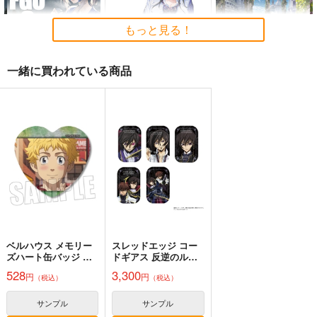
e Cessation of Dukk
Scarlet Devil～
Demetori
黄昏フロンティア
上海アリス幻樂団
ha
1,320
2,200
1,100
もっと見る！
円
円
円
（税込）
（税込）
（税込）
東方Project
博麗霊夢
東方Project
東方Project
一緒に買われている商品
サンプル
サンプル
サンプル
カート
カート
カート
L.L.L.FGO9
【クリエイティアイラ
【クリエイティアイラ
スト展】缶バッジセッ
スト展】缶バッジセッ
Life Like Love
ト Re岳
ト わいっしゅ
クリエイティア
クリエイティア
770
円
（税込）
990
990
円
円
（税込）
アルトリア・ペンドラゴ
（税込）
ン〔ランサーオルタ〕
サンプル
サンプル
サンプル
作品詳細
作品詳細
作品詳細
ベルハウス メモリー
スレッドエッジ コー
ズハート缶バッジ 東
ドギアス 反逆のルル
京リベンジャーズ A
ーシュ メモリアルピ
528
3,300
円
円
（税込）
（税込）
クチャーズ スクエア
Clutch Shooter #05
缶バッジコレクショ
ン BOX
Silver Forest
サンプル
サンプル