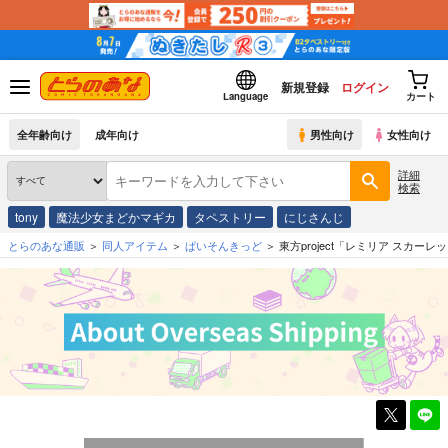
新規登録
ログイン
Language
カート
全年齢向け
成年向け
男性向け
女性向け
詳細
検索
tony
魔法少女まどかマギカ
タペストリー
にじさんじ
とらのあな通販
同人アイテム
ぱいそんきっど
東方project「レミリア スカーレ