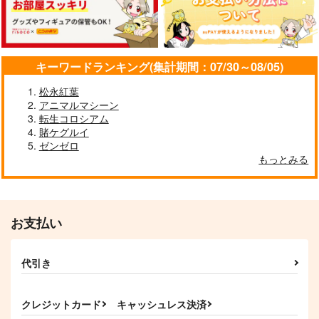
【クリエイティアイラ
【クリエイティアイラ
【クリエイティアイラ
スト展】缶バッジセッ
スト展】缶バッジセッ
スト展】缶バッジセッ
ト サイトー
ト ぐらんで
ト 加川壱互
クリエイティア
クリエイティア
クリエイティア
キーワードランキング(集計期間：07/30～08/05)
990
990
990
円
円
円
（税込）
（税込）
（税込）
松永紅葉
サンプル
サンプル
サンプル
アニマルマシーン
転生コロシアム
作品詳細
作品詳細
作品詳細
賭ケグルイ
ゼンゼロ
もっとみる
お支払い
代引き
クレジットカード
キャッシュレス決済
【クリエイティアイラ
【クリエイティアイラ