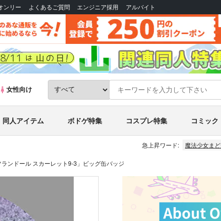
Bオンリー
よくあるご質問
エンジニア採用
アルバイト
女性向け
同人アイテム
ボドゲ特集
コスプレ特集
コミック
急上昇ワード:
魔法少女まど
t「フランドール スカーレット9-3」ビッグ缶バッジ