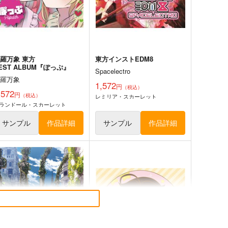
東方Project
さとり×お燐
サンプル
カート
サンプル
カート
羅万象 東方
東方インストEDM8
EST ALBUM『ぽっぷ』
Spacelectro
森羅万象
1,572
円
（税込）
,572
円
（税込）
レミリア・スカーレット
ランドール・スカーレット
サンプル
作品詳細
サンプル
作品詳細
鳥獣スキンシップ
異変のいろは
ついらくげんば
Seraphim Castle
50
550
円
円
（税込）
（税込）