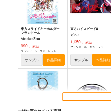
東方Project
東方Project
サンプル
カート
サンプル
カー
東方スライドキーホルダー
東方ハイスピード8
フランドール
ガネメ
AbsoluteZero
1,650
円
（税込）
990
円
（税込）
フランドール・スカーレット
フランドール・スカーレット
サンプル
作品詳細
サンプル
作品詳細
東方夢想夏郷
風見幽香は「楽」したい
5SHORT DEMO MOVIE
ババソイヤー
舞風-Maikaze
660
円
（税込）
787
一緒に買われている商品
円