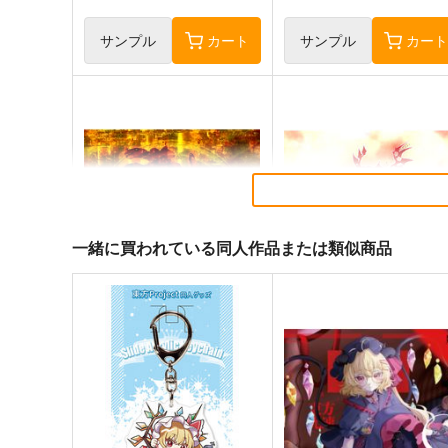
サンプル
カート
サンプル
カー
一緒に買われている同人作品または類似商品
東方剛欲異聞～水没した沈愁
東方紅魔郷～
地獄
the Embodiment of Scarle
Devil～
黄昏フロンティア
上海アリス幻樂団
2,200
1,100
円
円
（税込）
（税込）