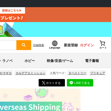
新規登録
ログイン
詳細
検索
Language
カート
・ラノベ
ホビー
映像/音楽/ゲーム
電子書籍
かマギカ
カルデアエミッション
人気ワード:
タペストリー
プリキュア
ポストする
LINEで送る