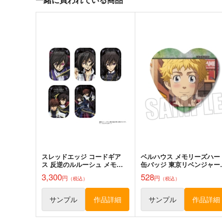
（税込）
東方Project
東方Project
サンプル
カート
サンプル
カー
東方スライドキーホルダー
缶バッジブルー天使ちゃん
レミリア
水蓮亭
AbsoluteZero
715
円
（税込）
990
円
（税込）
レミリア・スカーレット
サンプル
作品詳細
サンプル
作品詳細
スレッドエッジ コードギア
ベルハウス メモリーズハー
ス 反逆のルルーシュ メモリ
缶バッジ 東京リベンジャー
アルピクチャーズ スクエア缶
ズ A
3,300
528
円
円
（税込）
（税込）
バッジコレクション BOX
サンプル
作品詳細
サンプル
作品詳細
狐色 祭り色二十三尾。
Clutch Shooter #04
狐色
Silver Forest