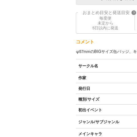
おまとめ目安と発送目安
?
毎度便
未定から
5日以内に発送
コメント
φ57mmのBIGサイズ缶バッジ
サークル名
作家
発行日
種別/サイズ
初出イベント
ジャンル/
サブジャンル
メインキャラ