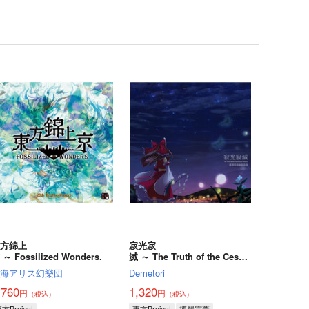
東方錦上
寂光寂
 ～ Fossilized Wonders.
滅 ～ The Truth of the Cessa
tion of Dukkha
上海アリス幻樂団
Demetori
,760
1,320
円
円
（税込）
（税込）
方Project
東方Project
博麗霊夢