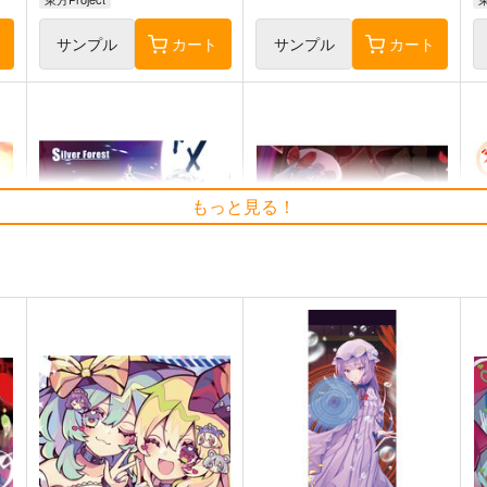
ト
サンプル
カート
サンプル
カート
もっと見る！
Clutch Shooter #05
必然のカタストロフィ／
そ
t
Magical-マジカル-
Silver Forest
少女フラクタル
1,430
6
円
（税込）
2,750
円
（税込）
東方Project
十六夜 咲夜
東