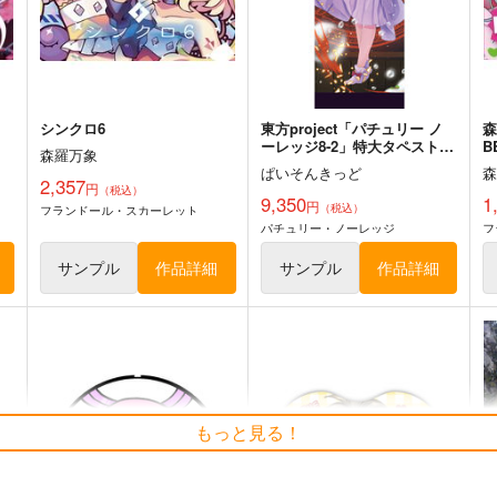
東方Project
ト
サンプル
カート
サンプル
カート
シンクロ6
東方project「パチュリー ノ
森
ーレッジ8-2」特大タペストリ
B
森羅万象
ー
ぱいそんきっど
2,357
円
（税込）
9,350
1
円
（税込）
フランドール・スカーレット
パチュリー・ノーレッジ
フ
サンプル
作品詳細
サンプル
作品詳細
チルノという少女ー純文学チ
東方Project風-心非公式
もっと見る！
ルノまとめ本ー
HandBook
牧草べびぃべっど
胡玉書厨
5
660
1,572
円
円