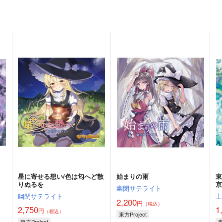
星に寄せる想い/色は匂へど散
始まりの雨
りぬるを
京
幽閉サテライト
幽閉サテライト
2,200
円
（税込）
2,750
1
円
（税込）
東方Project
東方Project
東