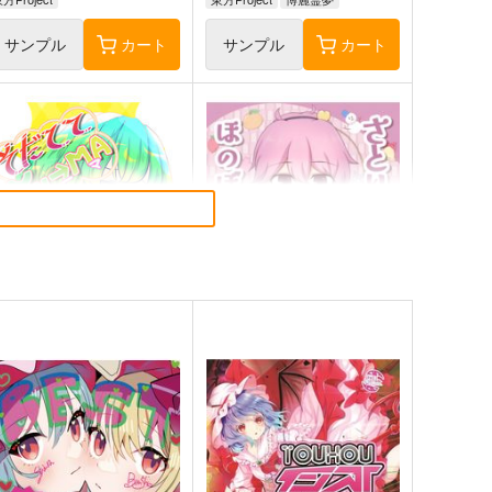
サンプル
カート
サンプル
カート
だててYU→MA
さとりとおりんのほのぼの四
季絵集
ババソイヤー
ひてさむし
60
円
（税込）
787
円
（税込）
方Project