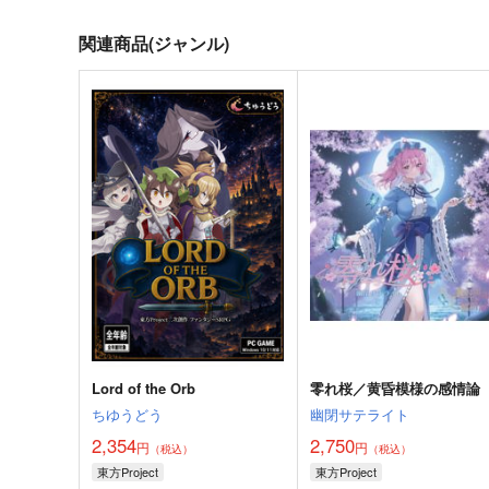
関連商品(ジャンル)
Lord of the Orb
零れ桜／黄昏模様の感情論
ちゆうどう
幽閉サテライト
2,354
2,750
円
円
（税込）
（税込）
東方Project
東方Project