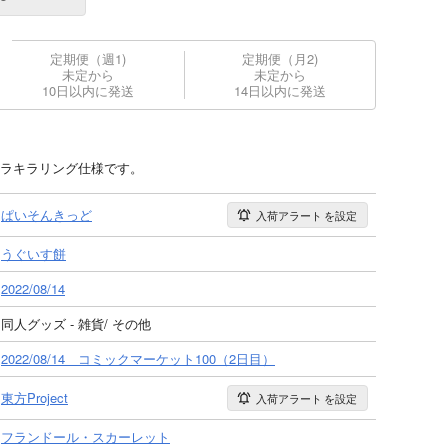
定期便（週1)
定期便（月2)
未定から
未定から
10日以内に発送
14日以内に発送
、キラキラリング仕様です。
ぱいそんきっど
入荷アラート
を設定
うぐいす餅
2022/08/14
同人グッズ - 雑貨/ その他
2022/08/14 コミックマーケット100（2日目）
東方Project
入荷アラート
を設定
フランドール・スカーレット