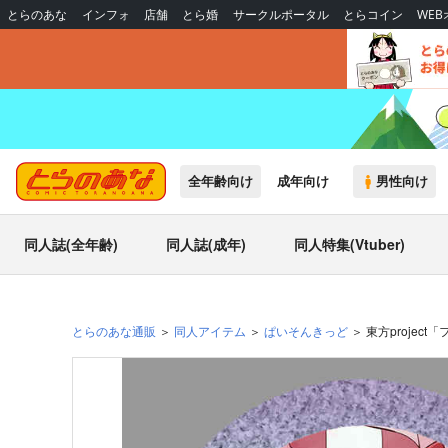
とらのあな
インフォ
店舗
とら婚
サークルポータル
とらコイン
WE
全年齢向け
成年向け
男性向け
同人誌(全年齢)
同人誌(成年)
同人特集(Vtuber)
とらのあな通販
同人アイテム
ぱいそんきっど
東方projec