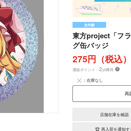
全年齢
東方project「
グ缶バッジ
275円（税込
2
通販ポイント：
pt獲得
？
╳
：在庫なし
再
店舗在庫
を確認
再入荷を通知す