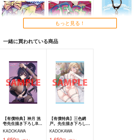
た沈愁地獄
the Embodiment of
Silver Forest
Scarlet Devil～
黄昏フロンティア
上海アリス幻樂団
1,430
円
（税込）
2,200
1,100
円
円
（税込）
（税込）
東方Project
もっと見る！
東方Project
東方Project
十六夜 咲夜
サンプル
サンプル
サンプル
一緒に買われている商品
カート
カート
カート
シンクロ6
森羅万象 東方
東方スライドキーホル
BEST ALBUM『ぽっ
ダー レミリア
森羅万象
ぷ』
森羅万象
AbsoluteZero
2,357
円
（税込）
1,572
990
円
円
（税込）
フランドール・スカーレ
（税込）
ット
フランドール・スカーレ
レミリア・スカーレット
ット
サンプル
サンプル
サンプル
作品詳細
作品詳細
作品詳細
【有償特典】神月 洸
【有償特典】三色網
壱先生描き下ろしB2
戸。先生描き下ろし
タペストリー（ハニー
B2タペストリー（ス
KADOKAWA
KADOKAWA
必然のカタストロフィ
トラップ・シェアハウ
トラテジックラバー
／Magical-マジカル-
ス 9）
ズ 9）
1,650
1,650
円
円