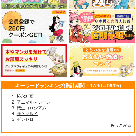
Illstarred Dive
東方インストEDM14
FELT
SPACELECTRO
1,540
2,357
円
円
（税込）
（税込）
サンプル
サンプル
作品詳細
作品詳細
キーワードランキング(集計期間：07/30～08/05)
松永紅葉
アニマルマシーン
転生コロシアム
賭ケグルイ
ゼンゼロ
もっとみる