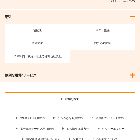
配送
宅配便
ポスト投函
店頭受取
おまとめ配送
11,000円（税込）以上で送料当社負担
便利な機能/サービス
店舗を探す
WEBSITE利用規約
とらのあな会員規約
通信販売ポイント規約
電子書籍サービス利用規約
個人情報保護方針
クッキーポリシー
特定商取引法に基づく表示
なりすまし・いたずら注文について