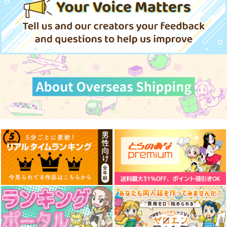
Perpetual Nightmare
森羅万象に触れて
その神のジレンマに
IRON ATTACK!
幽閉サテライト
幽閉サテライト
1,320
1,564
843
円
円
円
（税込）
（税込）
（税込）
サンプル
サンプル
サンプル
作品詳細
作品詳細
作品詳細