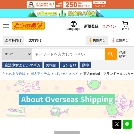
新規登録
ログイン
Language
カート
全年齢向け
成年向け
男性向け
女性向け
詳細
検索
魔法少女まどかマギカ
美術部
ゼンゼロ
原神
とらのあな通販
同人アイテム
ぱいそんきっど
東方project「フランドール ス