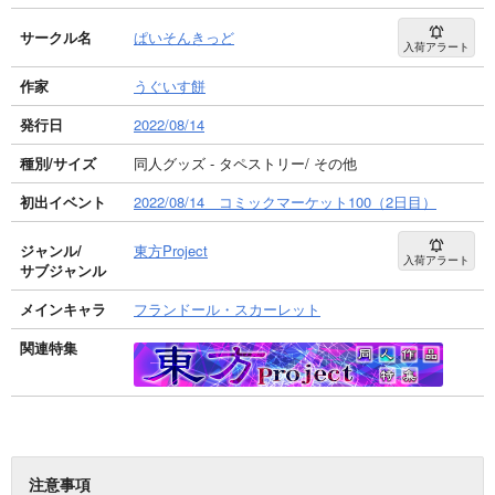
サークル名
ぱいそんきっど
入荷アラート
作家
うぐいす餅
発行日
2022/08/14
種別/サイズ
同人グッズ - タペストリー/ その他
初出イベント
2022/08/14 コミックマーケット100（2日目）
ジャンル/
東方Project
入荷アラート
サブジャンル
メインキャラ
フランドール・スカーレット
関連特集
注意事項