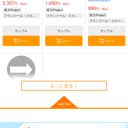
2,357
1,650
円
円
（税込）
（税込）
990
円
（税込）
東方Project
東方Project
東方Project
フランドール・スカーレット
フランドール・スカーレット
フランドール・スカーレット
古明地こいし
サンプル
サンプル
サンプル
御伽噺のカラクリは、
DOLLY MIXTURES
魔法が生まれた日
カート
カート
カート
幽閉サテライト
Meme in Wonderland.
幽閉サテライト
770
1,222
843
円
円
円
（税込）
（税込）
（税込）
サンプル
サンプル
サンプル
作品詳細
作品詳細
作品詳細
もっと見る！