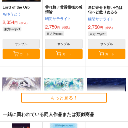
Lord of the Orb
零れ桜／黄昏模様の感
星に寄せる想い/色は
情論
匂へど散りぬるを
ちゆうどう
幽閉サテライト
幽閉サテライト
2,354
円
（税込）
2,750
2,750
円
円
（税込）
（税込）
東方Project
東方Project
東方Project
サンプル
サンプル
サンプル
カート
カート
カート
もっと見る！
一緒に買われている同人作品または類似商品