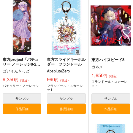
始まりの雨
東方錦上
寂光寂
京 ～ Fossilized Won
滅 ～ The Truth of th
幽閉サテライト
ders.
e Cessation of Dukkh
上海アリス幻樂団
Demetori
a
2,200
円
（税込）
1,760
1,320
円
円
（税込）
（税込）
東方Project
東方Project
東方Project
博麗霊夢
サンプル
サンプル
サンプル
カート
カート
カート
東方project「パチュ
東方スライドキーホル
東方ハイスピード8
リー ノーレッジ8-2」
ダー フランドール
ガネメ
特大タペストリー
ぱいそんきっど
AbsoluteZero
1,650
円
（税込）
9,350
990
円
円
（税込）
（税込）
フランドール・スカーレ
ット
パチュリー・ノーレッジ
フランドール・スカーレ
ット
サンプル
サンプル
サンプル
作品詳細
作品詳細
作品詳細
東方剛欲異聞～水没し
東方紅魔郷～
Clutch Shooter #05