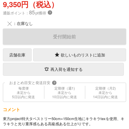
9,350円（税込）
85
通販ポイント：
pt獲得
？
╳
：在庫なし
受付開始前
店舗在庫
欲しいものリストに追加
再入荷を通知する
おまとめ目安と発送目安
?
毎度便
定期便（週1)
定期便（月2)
未定から
未定から
未定から
5日以内に発送
10日以内に発送
14日以内に発送
コメント
東方project特大タペストリー50cm×150cm生地にキラキラtexを使用、キ
ラキラと光り重厚感もある高級感ある仕上がりです。