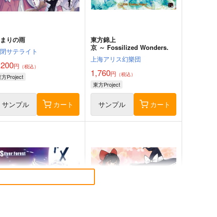
始まりの雨
東方錦上
京 ～ Fossilized Wonders.
幽閉サテライト
上海アリス幻樂団
,200
円
（税込）
1,760
円
（税込）
方Project
東方Project
サンプル
カート
サンプル
カート