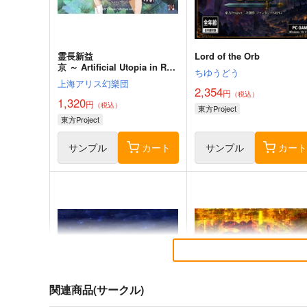
霊長新益
Lord of the Orb
京 ～ Artificial Utopia in Rui
ちゆうどう
ns.
上海アリス幻樂団
2,354
円
（税込）
1,320
円
（税込）
東方Project
東方Project
サンプル
カート
サンプル
カー
関連商品(サークル)