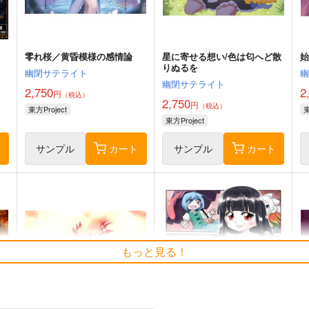
零れ桜／黄昏模様の感情論
星に寄せる想い/色は匂へど散
りぬるを
幽閉サテライト
幽閉サテライト
2,750
2
円
（税込）
2,750
円
（税込）
東方Project
東
東方Project
ト
サンプル
カート
サンプル
カート
もっと見る！