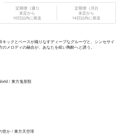
定期便（週1)
定期便（月2)
未定から
未定から
10日以内に発送
14日以内に発送
酔キックとベースが織りなすディープなグルーヴと、シンセサイ
方のメロディの融合が、あなたを眩い陶酔へと誘う。
orld / 東方鬼形獣
世か / 東方天空璋