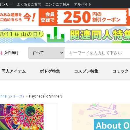
Bオンリー
よくあるご質問
エンジニア採用
アルバイト
女性向け
同人アイテム
ボドゲ特集
コスプレ特集
コミック
rine
(シリーズ)
Psychedelic Shrine 3