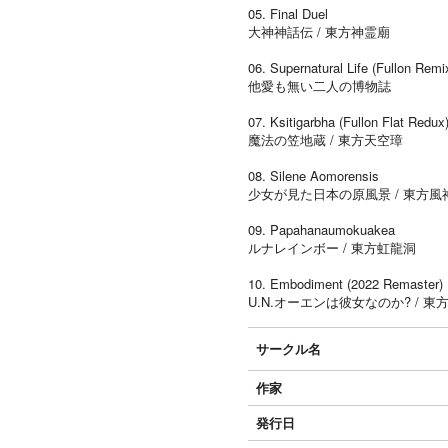
05. Final Duel
大神神話伝 / 東方神霊廟
06. Supernatural Life (Fullon Remi
他愛も無い二人の博物誌
07. Ksitigarbha (Fullon Flat Redux
魔法の笠地蔵 / 東方天空璋
08. Silene Aomorensis
少女が見た日本の原風景 / 東方風
09. Papahanaumokuakea
ルナレインボー / 東方虹龍洞
10. Embodiment (2022 Remaster)
U.N.オーエンは彼女なのか? / 東
サークル名
作家
発行日