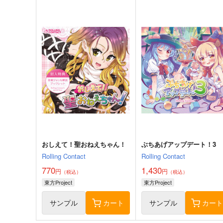
寂光寂
東方剛欲異聞～水没した沈
滅 ～ The Truth of the Cessa
地獄
tion of Dukkha
Demetori
黄昏フロンティア
1,320
2,200
円
円
（税込）
（税込）
東方Project
博麗霊夢
東方Project
サンプル
カート
サンプル
カー
おしえて！聖おねえちゃん！
ぶちあげアップデート！3
Rolling Contact
Rolling Contact
770
1,430
円
円
（税込）
（税込）
東方Project
東方Project
サンプル
カート
サンプル
カー