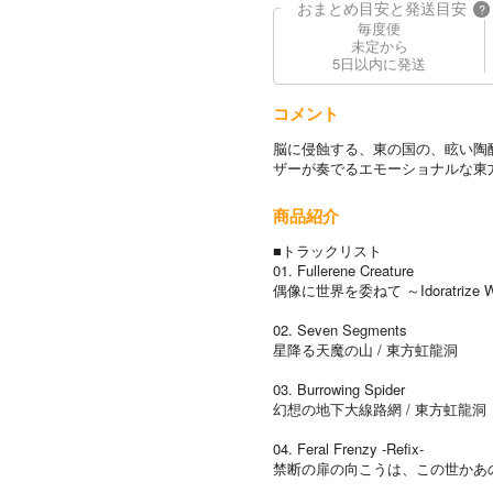
おまとめ目安と発送目安
?
毎度便
未定から
5日以内に発送
コメント
脳に侵蝕する、東の国の、眩い陶
ザーが奏でるエモーショナルな東
商品紹介
■トラックリスト
01. Fullerene Creature
偶像に世界を委ねて ～Idoratrize W
02. Seven Segments
星降る天魔の山 / 東方虹龍洞
03. Burrowing Spider
幻想の地下大線路網 / 東方虹龍洞
04. Feral Frenzy -Refix-
禁断の扉の向こうは、この世かあの