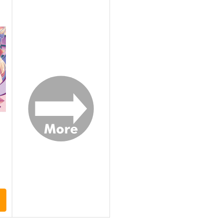
愁
東方紅魔郷～
イナバ式肝試し
C
the Embodiment of Scarlet
Seraphim Castle
Si
Devil～
上海アリス幻樂団
550
1
円
（税込）
1,100
円
（税込）
東方Project
蓬莱山輝夜
東
東方Project
藤原妹紅
ト
サンプル
カート
サンプル
カート
ト