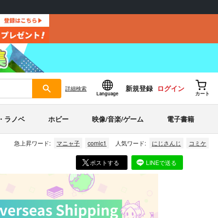
新規登録
ログイン
詳細
検索
Language
カート
・ラノベ
ホビー
映像/音楽/ゲーム
電子書籍
急上昇ワード:
マニャ子
comic1
人気ワード:
にじさんじ
コミケ
ポストする
LINEで送る