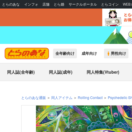
とらのあな
インフォ
店舗
とら婚
サークルポータル
とらコイン
WE
全年齢向け
成年向け
男性向け
同人誌(全年齢)
同人誌(成年)
同人特集(Vtuber)
とらのあな通販
同人アイテム
Rolling Contact
Psychedelic Sh