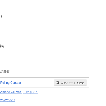
x)
)
神録
方紅魔郷
Rolling Contact
入荷アラート
を設定
Amane Oikawa
こばきょん
2022/08/14