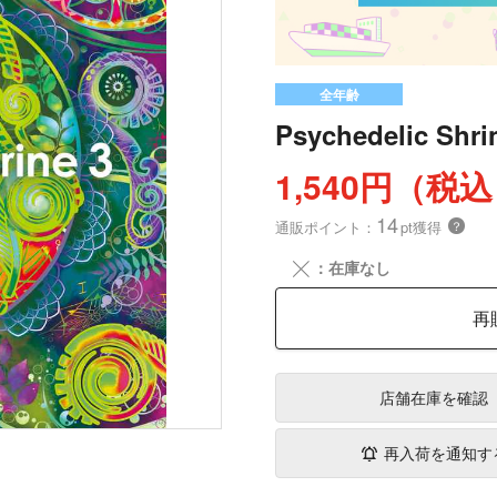
全年齢
Psychedelic Shri
1,540円（税
14
通販ポイント：
pt獲得
？
╳
：在庫なし
再
店舗在庫
を確認
再入荷を通知す