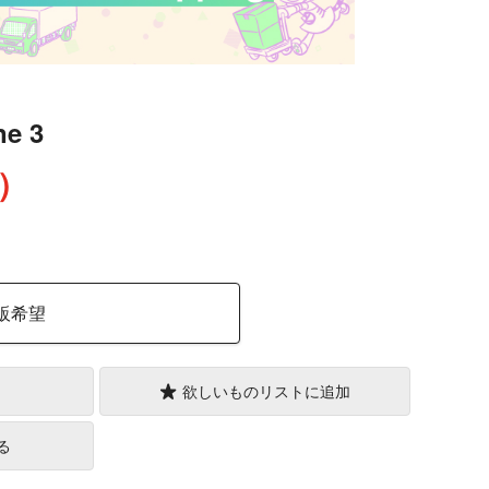
ne 3
込）
販希望
欲しいものリストに追加
る