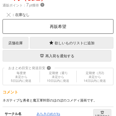
7
通販ポイント：
pt獲得
？
╳
：在庫なし
再販希望
店舗在庫
欲しいものリストに追加
再入荷を通知する
おまとめ目安と発送目安
?
毎度便
定期便（週1)
定期便（月2)
未定から
未定から
未定から
5日以内に発送
10日以内に発送
14日以内に発送
コメント
ネガティブな勇者と魔王軍幹部のほのぼのコメディ漫画です。
サークル名
あちきのめがね
入荷アラート