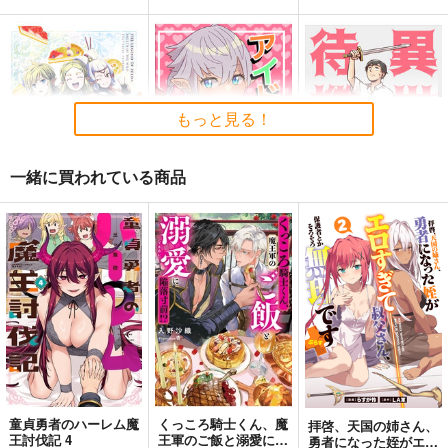
黒白のアヴェスター 1
Fresh＆Smooth
FETISH ACADEMY
神座万象・第十四機
ロイヤルマウンテン
ロイヤルマウンテン
もっと見る！
関
770
770
円
円
（税込）
（税込）
2,178
円
オリジナル
専売
オリジナル
（税込）
青山 澄香
青山 澄香
オリジナル
一緒に買われている商品
白峰 莉花
白峰 莉花
サンプル
サンプル
サンプル
メレ・レタナグア
メレ・レタナグア
スイートパラダイス
アイドル化計画
異世界待機中
カート
カート
カート
YAMORI屋
葵マート
永田医院午前０時
787
629
629
円
円
円
（税込）
（税込）
（税込）
リンク
アリゼー
サンプル
サンプル
サンプル
作品詳細
作品詳細
作品詳細
童貞勇者のハーレム魔
くっころ騎士くん、魔
拝啓、天国の姉さん、
王討伐記 4
王軍のご飯と溺愛に陥
勇者になった姪がエロ