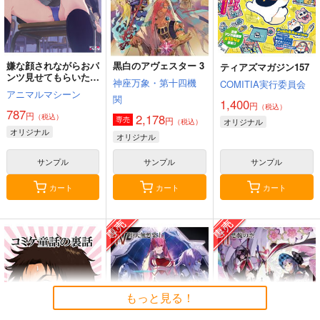
嫌な顔されながらおパ
黒白のアヴェスター 3
ティアズマガジン157
ンツ見せてもらいたい
神座万象・第十四機
COMITIA実行委員会
本14
アニマルマシーン
関
1,400
円
（税込）
787
円
2,178
（税込）
円
専売
オリジナル
（税込）
オリジナル
オリジナル
サンプル
サンプル
サンプル
カート
カート
カート
もっと見る！