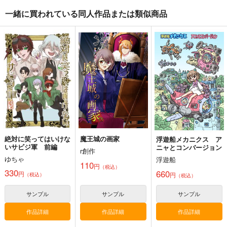
一緒に買われている同人作品または類似商品
コミケ童話の裏話総集
黒白のアヴェスター 4
黒白のアヴェスター 2
編4
神座万象・第十四機
神座万象・第十四機
おのでら総本舗
関
関
1,540
円
3,144
（税込）
2,178
円
専売
円
専売
（税込）
（税込）
オリジナル
メロス
オリジナル
オリジナル
サンプル
サンプル
サンプル
カート
カート
カート
絶対に笑ってはいけな
魔王城の画家
浮遊船メカニクス ア
いサビジ軍 前編
ニャとコンバージョン
r創作
ゆちゃ
浮遊船
110
円
（税込）
330
660
円
円
（税込）
（税込）
サンプル
サンプル
サンプル
作品詳細
作品詳細
作品詳細