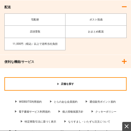
配送
宅配便
ポスト投函
店頭受取
おまとめ配送
11,000円（税込）以上で送料当社負担
便利な機能/サービス
店舗を探す
WEBSITE利用規約
とらのあな会員規約
通信販売ポイント規約
電子書籍サービス利用規約
個人情報保護方針
クッキーポリシー
特定商取引法に基づく表示
なりすまし・いたずら注文について