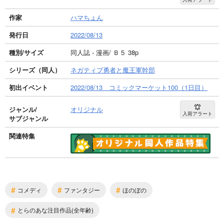
作家
ハマちょん
発行日
2022/08/13
種別/サイズ
同人誌 - 漫画/ Ｂ５ 38p
シリーズ（同人）
ネガティブ勇者と魔王軍幹部
初出イベント
2022/08/13 コミックマーケット100（1日目）
ジャンル/
オリジナル
入荷アラート
サブジャンル
関連特集
#
#
#
コメディ
ファンタジー
ほのぼの
#
とらのあな注目作品(全年齢)