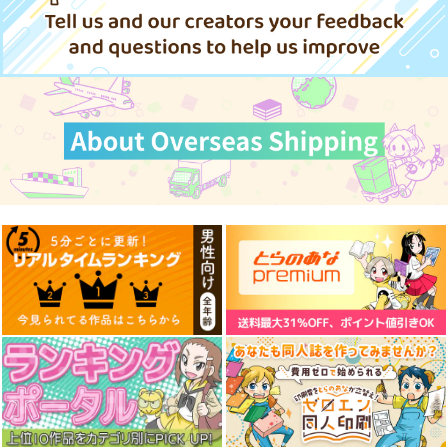
823
823
924
円
円
円
（税込）
（税込）
（税込）
サンプル
サンプル
サンプル
作品詳細
作品詳細
作品詳細
【有償特典】吉村英明
魔王の娘は勇者と政略
誰が勇者を殺した
先生描き下ろしB2タ
結婚したい 1
か 賢者の章
ペストリー（魔王マー
KADOKAWA
一迅社
KADOKAWA
ラ煩悩学園 ～勇者、
教師に堕とされる
1,650
825
858
円
円
円
（税込）
（税込）
（税込）
～ 1）