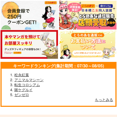
サンプル
サンプル
サンプル
作品詳細
作品詳細
作品詳細
キーワードランキング(集計期間：07/30～08/05)
松永紅葉
アニマルマシーン
転生コロシアム
賭ケグルイ
ゼンゼロ
もっとみる