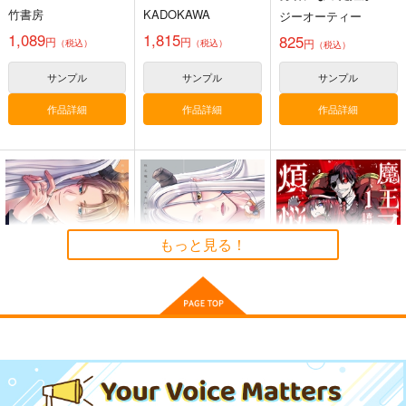
落寸前!?
すぎて−叔父さん、保
竹書房
KADOKAWA
ジーオーティー
護者とかそろそろ無理
です+ 2
1,089
1,815
825
円
円
円
（税込）
（税込）
（税込）
まぐ太ノート16冊
通勤道中であの娘がぱ
≪新刊発売記念
目 The Bunny's Tail
んつを見せてくる本
≫【B5アクリルボー
サンプル
サンプル
サンプル
2
13
ド】艶娘幻夢譚
C-ARTS
嘘つき屋
T2 ART WORKS
作品詳細
作品詳細
作品詳細
1,430
662
4,400
円
円
円
専売
（税込）
（税込）
（税込）
オリジナル
オリジナル
オリジナル
サンプル
サンプル
サンプル
熊狩日誌
もういいかい、まあだ
ぼうけんをはじめまし
だよ。
た！
hello×2
カート
カート
カート
古唄
NAM
880
円
（税込）
629
787
円
円
もっと見る！
（税込）
バシティ
（税込）
ビビ・オルニティア
カミュ
サンプル
サンプル
サンプル
作品詳細
作品詳細
作品詳細
敗北魔王、勇者の末裔
敗北魔王、勇者の末裔
魔王マーラ煩悩学
と500年後の社 下
と500年後の社 上
園 勇者、教師に堕と
される 1
リブレ
リブレ
KADOKAWA