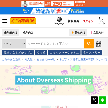
新規登録
ログイン
Language
カート
全年齢向け
成年向け
男性向け
女性向け
詳細
検索
魔法少女まどかマギカ
ウマ娘
コミックマーケット…
タペストリー
とらのあな通販
同人誌
あちきのめがね
ネガティブ勇者と魔王軍幹部
(シリーズ)