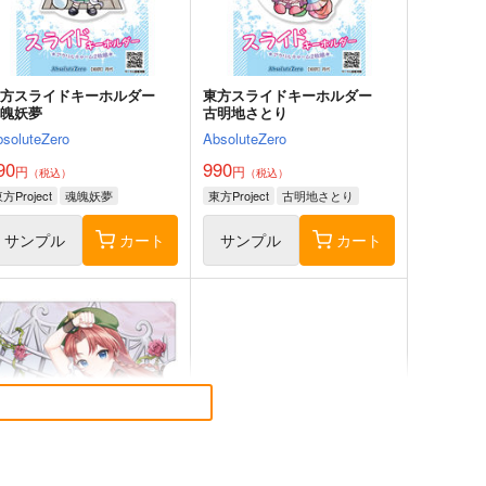
サンプル
カート
サンプル
カート
東方スライドキーホルダー
東方スライドキーホルダー
魂魄妖夢
古明地さとり
bsoluteZero
AbsoluteZero
90
990
円
円
（税込）
（税込）
方Project
魂魄妖夢
東方Project
古明地さとり
サンプル
カート
サンプル
カート
東方夢想夏郷
風見幽香は「楽」したい
SHORT DEMO MOVIE
ババソイヤー
風-Maikaze
660
円
（税込）
87
円
（税込）
東方Project
方Project