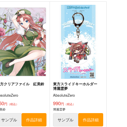
サンプル
カート
サンプル
カート
東方クリアファイル 紅美鈴
８
bsoluteZero
50
円
（税込）
方Project
紅美鈴
サンプル
カート
東方クリアファイル 紅美鈴
東方スライドキーホルダー
８
博麗霊夢
bsoluteZero
AbsoluteZero
lutch Shooter #04
REVENGE
50
990
円
円
（税込）
（税込）
lver Forest
リベンジ、ユメウツツカラ
美鈴
博麗霊夢
,540
1,650
円
円
（税込）
（税込）
サンプル
作品詳細
サンプル
作品詳細
方Project
チルノ
東方Project