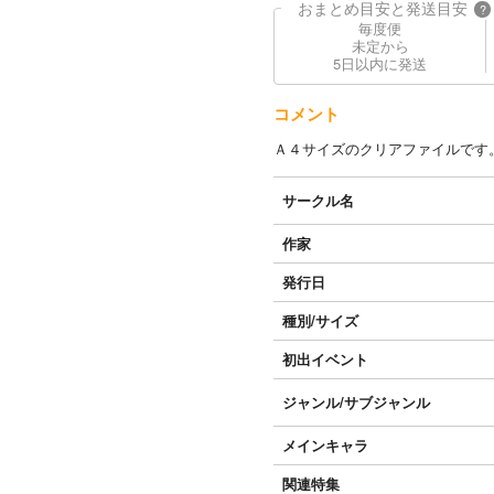
おまとめ目安と発送目安
?
毎度便
未定から
5日以内に発送
コメント
Ａ４サイズのクリアファイルです
サークル名
作家
発行日
種別/サイズ
初出イベント
ジャンル/
サブジャンル
メインキャラ
関連特集