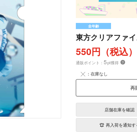
全年齢
東方クリアファイ
550円（税込
5
通販ポイント：
pt獲得
？
╳
：在庫なし
再
店舗在庫
を確認
再入荷を通知す