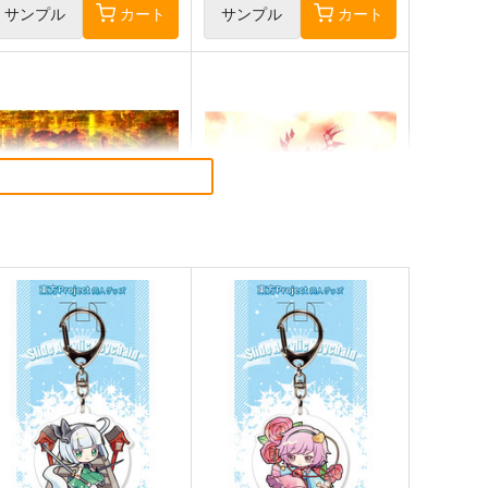
サンプル
カート
サンプル
カート
東方剛欲異聞～水没した沈愁
東方紅魔郷～
地獄
the Embodiment of Scarlet
Devil～
黄昏フロンティア
上海アリス幻樂団
,200
1,100
円
円
（税込）
（税込）
方Project
東方Project