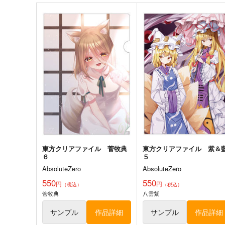
サンプル
カート
サンプル
カー
東方スライドキーホルダー
東方スライドキーホルダ
古明地こいし
依神紫苑
AbsoluteZero
AbsoluteZero
990
990
円
円
（税込）
（税込）
東方Project
古明地こいし
東方Project
依神紫苑
サンプル
カート
サンプル
カー
東方クリアファイル 菅牧典
東方クリアファイル 紫＆
６
５
AbsoluteZero
AbsoluteZero
チルノという少女ー純文学チ
東方Project風-心非公式
550
550
円
円
（税込）
（税込）
ルノまとめ本ー
HandBook
菅牧典
八雲紫
牧草べびぃべっど
胡玉書厨
サンプル
作品詳細
サンプル
作品詳細
660
1,572
円
円
（税込）
（税込）