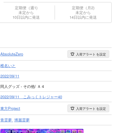
定期便（週1)
定期便（月2)
未定から
未定から
10日以内に発送
14日以内に発送
。
AbsoluteZero
入荷アラート
を設定
椎名いと
2022/09/11
同人グッズ - その他/ Ａ４
2022/09/11 こみっくトレジャー40
東方Project
入荷アラート
を設定
青霊夢
博麗霊夢