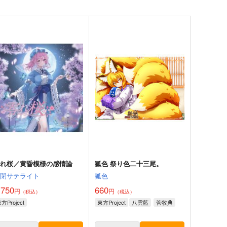
零れ桜／黄昏模様の感情論
狐色 祭り色二十三尾。
幽閉サテライト
狐色
,750
660
円
円
（税込）
（税込）
方Project
東方Project
八雲藍
菅牧典