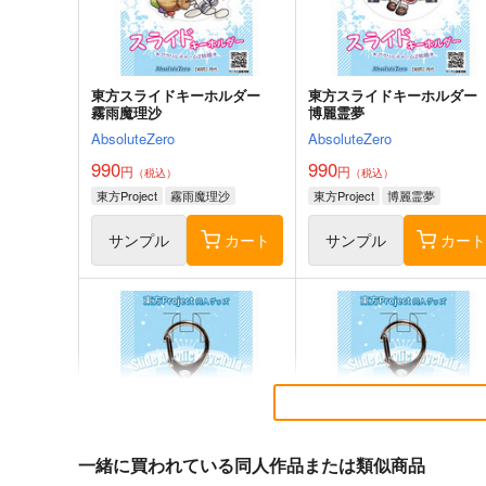
サンプル
カート
サンプル
カー
東方スライドキーホルダー
東方スライドキーホルダ
霧雨魔理沙
博麗霊夢
AbsoluteZero
AbsoluteZero
990
990
円
円
（税込）
（税込）
東方Project
霧雨魔理沙
東方Project
博麗霊夢
サンプル
カート
サンプル
カー
Clutch Shooter #05
必然のカタストロフィ／
Magical-マジカル-
Silver Forest
少女フラクタル
1,430
円
（税込）
2,750
円
（税込）
一緒に買われている同人作品または類似商品
東方Project
十六夜咲夜
東方Project