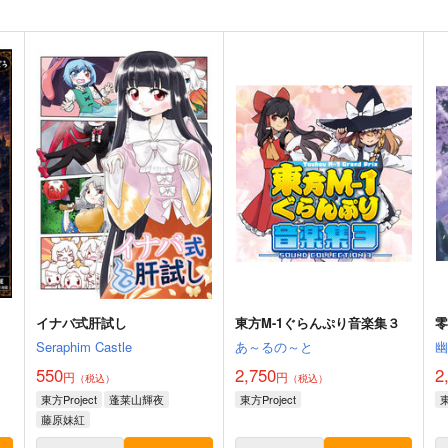
イナバ式肝試し
東方M-1ぐらんぷり音楽集３
Seraphim Castle
あ～るの～と
550
2,750
2
円
円
（税込）
（税込）
東方Project
蓬莱山輝夜
東方Project
東
藤原妹紅