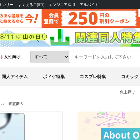
Bオンリー
よくあるご質問
エンジニア採用
アルバイト
女性向け
同人アイテム
ボドゲ特集
コスプレ特集
コミック
急上昇ワー
イル 青霊夢６