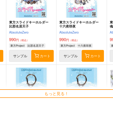
ト
サンプル
カート
サンプル
カート
ー
東方スライドキーホルダー
東方スライドキーホルダー
比那名居天子
十六夜咲夜
AbsoluteZero
AbsoluteZero
A
990
990
9
円
円
（税込）
（税込）
東方Project
比那名居天子
東方Project
十六夜咲夜
東
ト
サンプル
カート
サンプル
カート
そだててYU→MA
さとりとおりんのほのぼの四
季絵集
5
もっと見る！
ババソイヤー
ひてさむし
舞
660
円
（税込）
787
7
円
（税込）
東方Project
東方Project
さとり×お燐
東