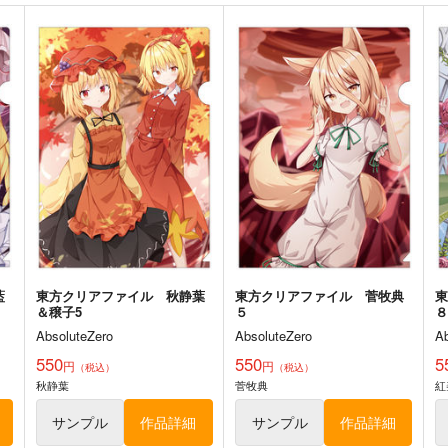
ト
サンプル
カート
サンプル
カート
ー
東方スライドキーホルダー
東方スライドキーホルダー
レミリア
フランドール
AbsoluteZero
AbsoluteZero
A
990
990
5
円
円
（税込）
（税込）
東方Project
東方Project
東
レミリア・スカーレット
フランドール・スカーレット
ト
サンプル
カート
サンプル
カート
藍
東方クリアファイル 秋静葉
東方クリアファイル 菅牧典
＆穣子5
５
AbsoluteZero
AbsoluteZero
A
鳥獣スキンシップ
異変のいろは
C
550
550
5
円
円
（税込）
（税込）
ついらくげんば
Seraphim Castle
Si
秋静葉
菅牧典
紅
550
550
1
円
円
（税込）
（税込）
サンプル
作品詳細
サンプル
作品詳細
東方Project
東方Project
蓬莱山輝夜
東