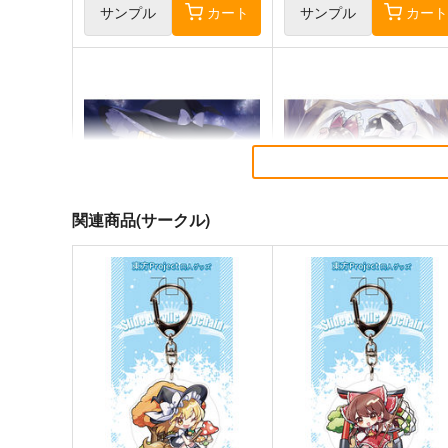
サンプル
カート
サンプル
カー
関連商品(サークル)
星に寄せる想い/色は匂へど散
始まりの雨
りぬるを
幽閉サテライト
幽閉サテライト
2,200
円
（税込）
2,750
円
（税込）
東方Project
東方Project