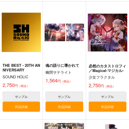
匂へど散りぬるを
京 ～ Fossilized Won
幽閉サテライト
ders.
幽閉サテライト
上海アリス幻樂団
2,200
円
（税込）
2,750
1,760
円
円
（税込）
（税込）
東方Project
東方Project
東方Project
サンプル
サンプル
サンプル
カート
カート
カート
THE BEST - 20TH AN
魂の語りに導かれて
必然のカタストロフィ
NIVERSARY
／Magical-マジカル-
幽閉サテライト
SOUND HOLIC
少女フラクタル
1,564
円
（税込）
2,750
2,750
円
円
（税込）
（税込）
サンプル
サンプル
サンプル
作品詳細
作品詳細
作品詳細
寂光寂
東方剛欲異聞～水没し
滅 ～ The Truth of th
た沈愁地獄