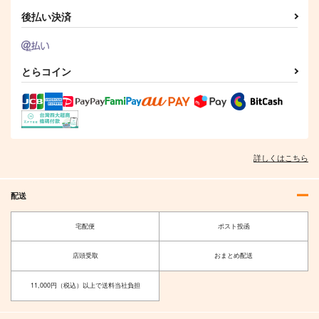
後払い決済
御伽噺のカラクリは、
DOLLY MIXTURES
魔法が生まれた日
とらコイン
幽閉サテライト
Meme in Wonderland.
幽閉サテライト
770
1,222
843
円
円
円
（税込）
（税込）
（税込）
サンプル
サンプル
サンプル
詳しくはこちら
作品詳細
作品詳細
作品詳細
配送
宅配便
ポスト投函
店頭受取
おまとめ配送
11,000円（税込）以上で送料当社負担