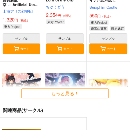
イナバ式肝試し
京 ～ Artificial Utopia
ちゆうどう
Seraphim Castle
in Ruins.
上海アリス幻樂団
2,354
550
円
円
（税込）
（税込）
1,320
円
（税込）
東方Project
東方Project
東方Project
蓬莱山輝夜
藤原妹紅
サンプル
サンプル
サンプル
カート
カート
カート
もっと見る！
関連商品(サークル)
東方M-1ぐらんぷり音
零れ桜／黄昏模様の感
狐色 祭り色二十三