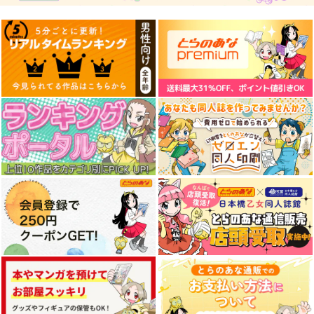
東方インストEDM14
シンクロ4
Grateful Days
SPACELECTRO
森羅万象
Amateras Records
2,357
1,572
1,572
円
円
円
（税込）
（税込）
（税込）
上白沢慧音
チルノ
サンプル
サンプル
サンプル
作品詳細
作品詳細
作品詳細