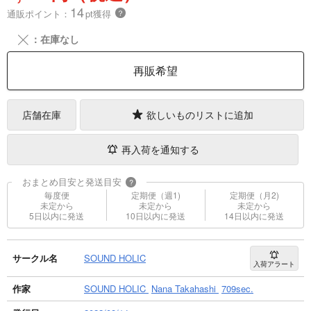
14
通販ポイント：
pt獲得
？
╳
：在庫なし
再販希望
店舗在庫
欲しいものリストに追加
再入荷を通知する
おまとめ目安と発送目安
?
毎度便
定期便（週1)
定期便（月2)
未定から
未定から
未定から
5日以内に発送
10日以内に発送
14日以内に発送
サークル名
SOUND HOLIC
入荷アラート
作家
SOUND HOLIC
Nana Takahashi
709sec.