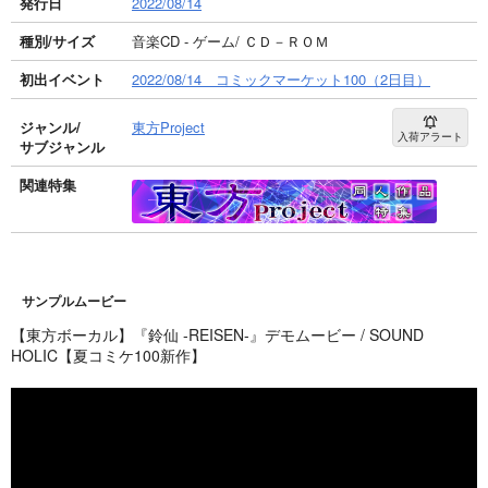
発行日
2022/08/14
種別/サイズ
音楽CD - ゲーム/ ＣＤ－ＲＯＭ
初出イベント
2022/08/14 コミックマーケット100（2日目）
ジャンル/
東方Project
入荷アラート
サブジャンル
関連特集
サンプルムービー
【東方ボーカル】『鈴仙 -REISEN-』デモムービー / SOUND
HOLIC【夏コミケ100新作】