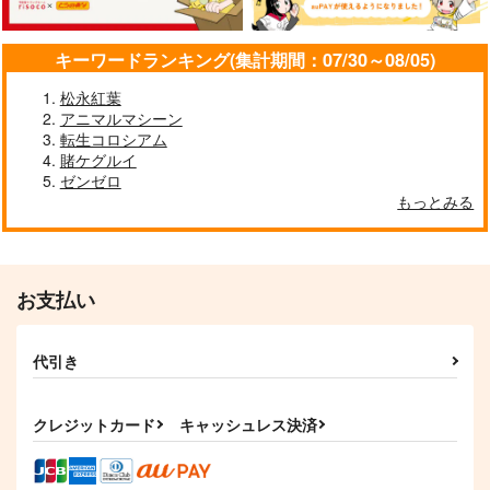
キーワードランキング(集計期間：07/30～08/05)
松永紅葉
アニマルマシーン
ぐだ君のモテログ２
KOS-MOS FIX
不可測的メトロポリス
転生コロシアム
PONZOOM
チョコレート・ショッ
少女フラクタル
賭ケグルイ
プ
ゼンゼロ
1,320
1,572
円
円
（税込）
（税込）
もっとみる
1,870
モルガン
円
（税込）
KOS-MOS
サンプル
サンプル
サンプル
お支払い
作品詳細
作品詳細
作品詳細
代引き
クレジットカード
キャッシュレス決済