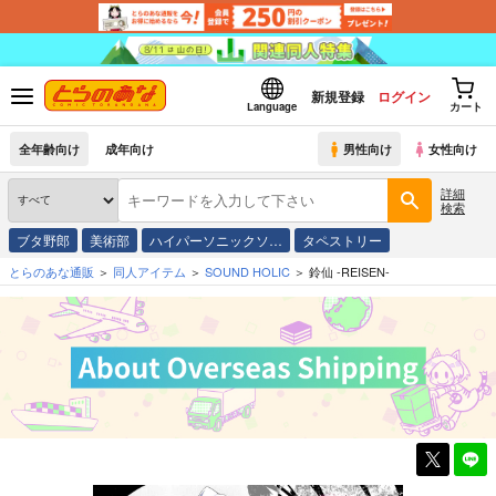
新規登録
ログイン
Language
カート
全年齢向け
成年向け
男性向け
女性向け
詳細
検索
ブタ野郎
美術部
ハイパーソニックソ…
タペストリー
とらのあな通販
同人アイテム
SOUND HOLIC
鈴仙 -REISEN-