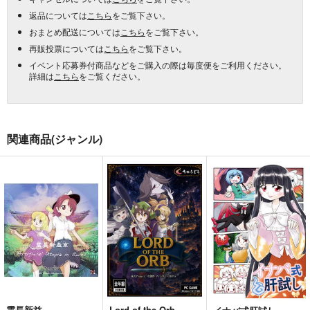
返品については
こちら
をご覧下さい。
おまとめ配送については
こちら
をご覧下さい。
再販投票については
こちら
をご覧下さい。
イベント応募券付商品などをご購入の際は毎度便をご利用ください。
詳細は
こちら
をご覧ください。
関連商品(ジャンル)
霊長新益
Lord of the Orb