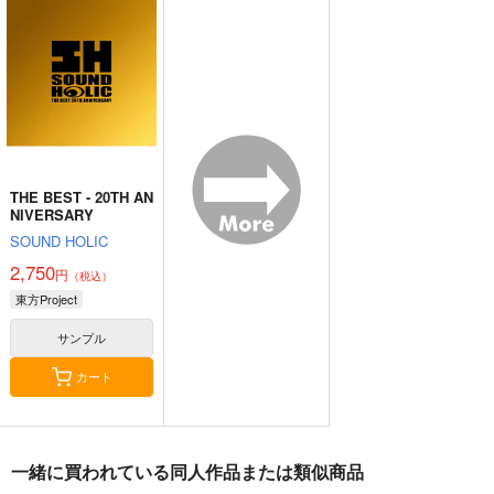
楽集３
情論
尾。
あ～るの～と
幽閉サテライト
狐色
2,750
2,750
660
円
円
円
（税込）
（税込）
（税込）
東方Project
東方Project
東方Project
八雲藍
菅牧典
サンプル
サンプル
サンプル
カート
カート
カート
THE BEST - 20TH AN
NIVERSARY
SOUND HOLIC
2,750
円
（税込）
東方Project
サンプル
カート
一緒に買われている同人作品または類似商品
星に寄せる想い/色は
始まりの雨
東方錦上