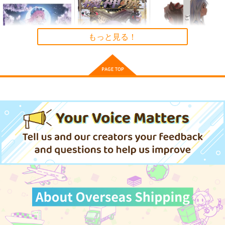
e Cessation of Dukk
Demetori
黄昏フロンティア
ha
1,320
2,200
円
円
（税込）
（税込）
東方Project
博麗霊夢
東方Project
もっと見る！
サンプル
サンプル
カート
カート
零れ桜／黄昏模様の感
針妙丸たちの機神城
ご用心
情論
しょぺ
オタギイン
幽閉サテライト
713
880
円
円
（税込）
（税込）
2,750
円
（税込）
藤原妹紅
少名針妙丸×鬼人正邪
サンプル
サンプル
サンプル
作品詳細
作品詳細
作品詳細