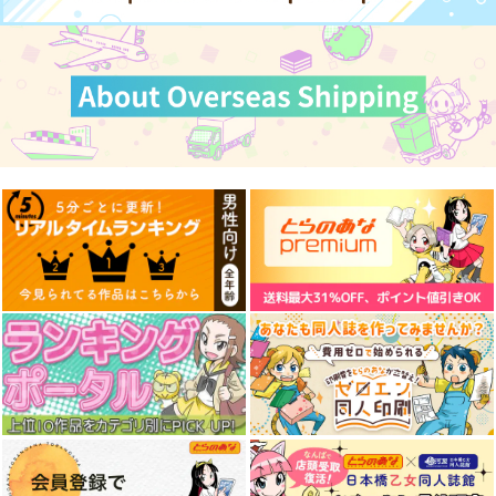
東方夢想夏郷
その日、夢想は共鳴す
5SHORT DEMO MOV
る
IE
舞風-Maikaze
少女フラクタル
787
785
円
円
（税込）
（税込）
サンプル
サンプル
作品詳細
作品詳細