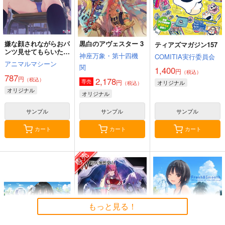
嫌な顔されながらおパ
黒白のアヴェスター 3
ティアズマガジン157
ンツ見せてもらいたい
神座万象・第十四機
COMITIA実行委員会
本14
アニマルマシーン
関
1,400
円
（税込）
787
円
2,178
（税込）
円
専売
オリジナル
（税込）
オリジナル
オリジナル
サンプル
サンプル
サンプル
カート
カート
カート
もっと見る！