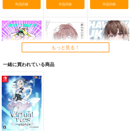
作品詳細
作品詳細
作品詳細
黒白のアヴェスター 1
ぽに子の食レポごはん
≪新刊発売記念
図鑑3
≫【B5アクリルボー
神座万象・第十四機
ド】艶娘幻夢譚
なぐもカレー部
T2 ART WORKS
関
2,200
4,400
円
円
専売
2,178
（税込）
（税込）
円
専売
（税込）
オリジナル
オリジナル
オリジナル
もっと見る！
サンプル
サンプル
サンプル
一緒に買われている商品
カート
カート
カート
おきつねさまヒメコ
Made in Dreamless
はわわなJK vol.14
RS 1
めいど準備中…
北極大陸
シュリケン・トルティ
660
1,650
円
円
（税込）
（税込）
ーヤ
蓮
1,100
円
（税込）
サンプル
サンプル
サンプル
作品詳細
作品詳細
作品詳細