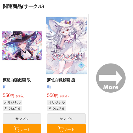
関連商品(サークル)
夏色しずく
黒白のアヴェスター 4
Fresh＆Smooth
5年目の放課後
神座万象・第十四機
ロイヤルマウンテン
関
899
770
円
円
（税込）
（税込）
3,144
オリジナル
しずく
円
専売
オリジナル
（税込）
青山 澄香
オリジナル
白峰 莉花
サンプル
サンプル
サンプル
メレ・レタナグア
カート
カート
カート
夢想白狐戯画 玖
夢想白狐戯画 捌
和
和
550
550
円
円
（税込）
（税込）
オリジナル
オリジナル
きつねさま
きつねさま
サンプル
サンプル
カート
カート