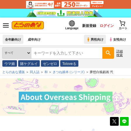
新規登録
ログイン
Language
カート
全年齢向け
成年向け
男性向け
女性向け
詳細
検索
ウマ娘
賭ケグルイ
ゼンゼロ
Toloveる
とらのあな通販
同人誌
和
きつね娘本
(シリーズ)
夢想白狐戯画 弐