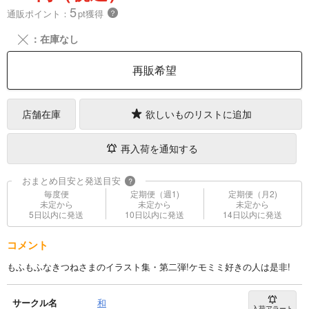
5
通販ポイント：
pt獲得
？
╳
：在庫なし
再販希望
店舗在庫
欲しいものリストに追加
再入荷を通知する
おまとめ目安と発送目安
?
毎度便
定期便（週1)
定期便（月2)
未定から
未定から
未定から
5日以内に発送
10日以内に発送
14日以内に発送
コメント
もふもふなきつねさまのイラスト集・第二弾!ケモミミ好きの人は是非!
サークル名
和
入荷アラート