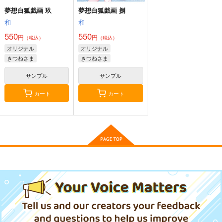
夢想白狐戯画 玖
夢想白狐戯画 捌
和
和
550
550
円
円
（税込）
（税込）
オリジナル
オリジナル
きつねさま
きつねさま
サンプル
サンプル
カート
カート
猪娘タペストリー
軽呼吸
憧憬
sakiyama幕府
正経同人
白昼夢想
1,100
2,200
1,100
円
円
円
（税込）
（税込）
（税込）
猪娘
辻新之助
サンプル
サンプル
サンプル
作品詳細
作品詳細
作品詳細