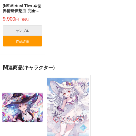
(NS)Virtual Ties ヰ世
界情緒夢想曲 完全生
競売でマンションを買
壁配置の話２
通勤道中であの娘がぱ
産限定版
9,900
った話。３
んつを見せてくる本13
円
（税込）
さくら研究室
さくら研究室
嘘つき屋
550
円
（税込）
サンプル
550
662
円
円
（税込）
（税込）
オリジナル
作者
作品詳細
オリジナル
作者
オリジナル
パイセン
パイセン
サンプル
サンプル
サンプル
関連商品(キャラクター)
カート
カート
カート
はわわなJK vol.8
月曜日のたわわ
FULL COLOR GIRLS
EXTRA
2
北極大陸
比村乳業
sakiyama幕府
1,375
円
（税込）
825
880
円
円
（税込）
（税込）
アイちゃん
サンプル
サンプル
サンプル
作品詳細
作品詳細
作品詳細