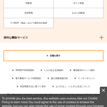
宅配便
ポスト投函
店頭受取
おまとめ配送
11,000円（税込）以上で送料当社負担
便利な機能/サービス
店舗を探す
WEBSITE利用規約
とらのあな会員規約
通信販売ポイント規約
電子書籍サービス利用規約
個人情報保護方針
クッキーポリシー
特定商取引法に基づく表示
なりすまし・いたずら注文について
For Overseas customer, now you can ship your purchases by using purchases agent
services “AOCS”! Click {more…} for more information …
more
To provide you the best service, this website uses cookies.See our Cookie
Policy to learn more.You must agree to the use of cookies to browse the
website, but you can also refuse the use of some cookies through your browser