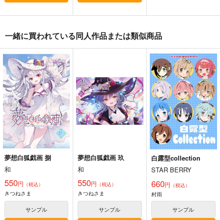
コミケ童話の裏話総集
FETISH ACADEMY
黒白のアヴェスター 2
一緒に買われている同人作品または類似商品
編4
ロイヤルマウンテン
神座万象・第十四機
おのでら総本舗
関
770
円
（税込）
1,540
円
（税込）
2,178
オリジナル
円
専売
（税込）
オリジナル
メロス
青山 澄香
オリジナル
白峰 莉花
サンプル
サンプル
サンプル
メレ・レタナグア
カート
カート
カート
夢想白狐戯画 捌
夢想白狐戯画 玖
白露型collection
和
和
STAR BERRY
550
550
660
円
円
円
（税込）
（税込）
（税込）
きつねさま
きつねさま
村雨
サンプル
サンプル
サンプル