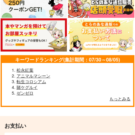
キーワードランキング(集計期間：07/30～08/05)
松永紅葉
アニマルマシーン
転生コロシアム
賭ケグルイ
ゼンゼロ
もっとみる
お支払い