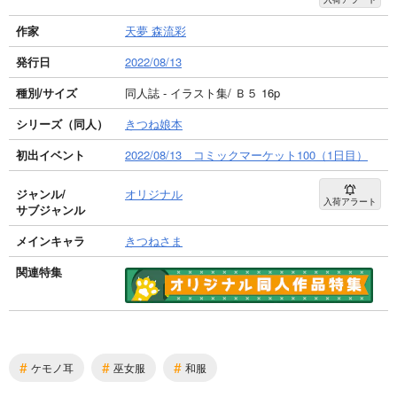
作家
天夢 森流彩
発行日
2022/08/13
種別/サイズ
同人誌 - イラスト集/ Ｂ５ 16p
シリーズ（同人）
きつね娘本
初出イベント
2022/08/13 コミックマーケット100（1日目）
ジャンル/
オリジナル
入荷アラート
サブジャンル
メインキャラ
きつねさま
関連特集
#
#
#
ケモノ耳
巫女服
和服