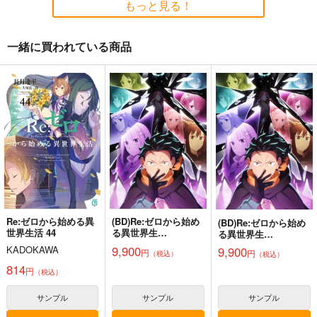
もっと見る！
サンプル
サンプル
サンプル
カート
カート
カート
一緒に買われている商品
オタクの生活史
日本航空チケット便
Re:ゼロから始める異
覧 国内線編
世界生活 エミリア防
オタクの生活史
水ステッカー
新砂通信
コパン
1,980
円
（税込）
1,980
440
円
円
（税込）
（税込）
エミリア
サンプル
サンプル
サンプル
作品詳細
作品詳細
作品詳細
Re:ゼロから始める異
(BD)Re:ゼロから始め
(BD)Re:ゼロから始め
シン・旧水族館物語
世界生活 44
る異世界生
る異世界生
活 4th season 4
活 4th season 5
Bathyscaphe
9,900
KADOKAWA
9,900
円
円
（税込）
（税込）
600
814
円
（税込）
円
（税込）
評論・研究
サンプル
サンプル
サンプル
サンプル