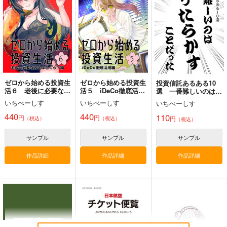
評論・研究
サンプル
サンプル
サンプル
カート
カート
カート
ゼロから始める投資生
ゼロから始める投資生
投資信託あるある10
活６ 老後に必要なお
活５ iDeCo徹底活用
選 一番難しいのはほ
金はいくら？編
編
ったらかすことだった
いちべーしす
いちべーしす
いちべーしす
440
440
110
円
円
円
（税込）
（税込）
（税込）
サンプル
サンプル
サンプル
作品詳細
作品詳細
作品詳細
詐欺大全
闇バイト特集
投資信託あるある10
選 一番難しいのはほ
Watatoshi
Watatoshi
ったらかすことだった
いちべーしす
880
880
円
円
（税込）
（税込）
110
円
（税込）
評論・研究
評論・研究
評論・研究