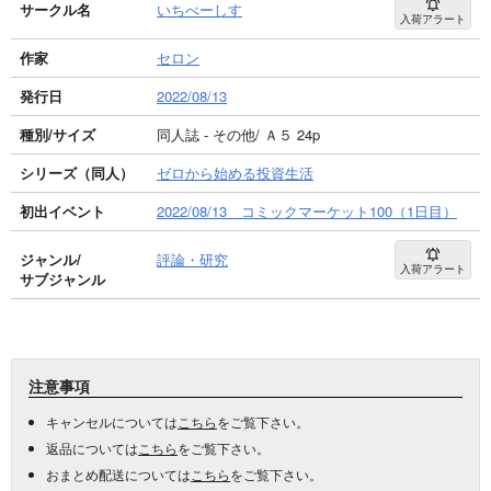
サークル名
いちべーしす
入荷アラート
作家
セロン
発行日
2022/08/13
種別/サイズ
同人誌 - その他/ Ａ５ 24p
シリーズ（同人）
ゼロから始める投資生活
初出イベント
2022/08/13 コミックマーケット100（1日目）
ジャンル/
評論・研究
入荷アラート
サブジャンル
注意事項
キャンセルについては
こちら
をご覧下さい。
返品については
こちら
をご覧下さい。
おまとめ配送については
こちら
をご覧下さい。