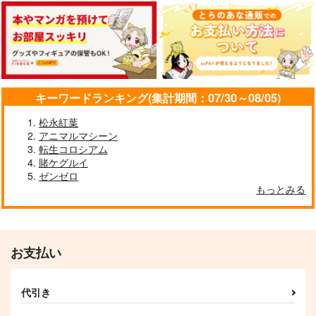
廃版旧制服図鑑総集編
観劇椅子めぐり13
クマ対策
02
日振堂
Watatoshi
麒麟堂
472
880
円
円
（税込）
（税込）
3,960
円
（税込）
キーワードランキング(集計期間：07/30～08/05)
サンプル
サンプル
サンプル
松永紅葉
アニマルマシーン
作品詳細
作品詳細
作品詳細
転生コロシアム
賭ケグルイ
ゼンゼロ
もっとみる
お支払い
代引き