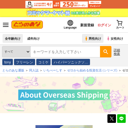
新規登録
ログイン
Language
カート
全年齢向け
成年向け
男性向け
女性向け
詳細
検索
tony
フリーレン
コミケ
ハイパーソニックソ…
とらのあな通販
同人誌
いちべーしす
ゼロから始める投資生活
(シリーズ)
ゼ