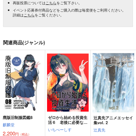
再販投票については
こちら
をご覧下さい。
イベント応募券付商品などをご購入の際は毎度便をご利用ください。
詳細は
こちら
をご覧ください。
関連商品(ジャンル)
廃版旧制服図鑑8
ゼロから始める投資生
辻真先アニメエッセイ
活６ 老後に必要なお
集vol. 2
麒麟堂
金はいくら？編
いちべーしす
辻真先
2,200
円
（税込）