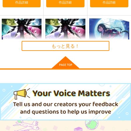
作品詳細
作品詳細
作品詳細
カート
Re:ゼロから始める異
Re:ゼロから始める異
Re:ゼロから始める異
世界生活 レム防水ス
世界生活 レム2防水ス
世界生活 ラム防水ス
テッカー
テッカー
テッカー
コパン
コパン
コパン
もっと見る！
440
440
440
円
円
円
（税込）
（税込）
（税込）
レム
レム
ラム
サンプル
サンプル
サンプル
作品詳細
作品詳細
作品詳細
(DVD)Re:ゼロから始
(DVD)Re:ゼロから始
Re:ゼロから始める異
める異世界生
める異世界生
世界生活 45
活 4th season 4
活 4th season 5
8,800
8,800
KADOKAWA
円
円
（税込）
（税込）
902
円
（税込）
サンプル
サンプル
サンプル
作品詳細
作品詳細
作品詳細