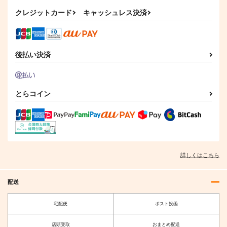
闇バイト特集
詐欺大全
AFEEマガジン第25号
クレジットカード
キャッシュレス決済
Watatoshi
Watatoshi
AFEE エンターテイメ
ント表現の自由の会
880
880
円
円
（税込）
（税込）
1,210
円
（税込）
後払い決済
サンプル
サンプル
サンプル
作品詳細
作品詳細
作品詳細
とらコイン
詳しくはこちら
配送
宅配便
ポスト投函
わくわく餃子本っ！３
二次元キャラクターと
店頭受取
おまとめ配送
２
の結婚式のしかた 第