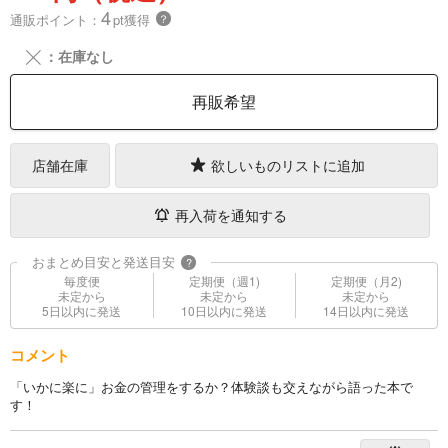
4
通販ポイント：
pt獲得
？
╳
：在庫なし
再販希望
店舗在庫
欲しいものリストに追加
再入荷を通知する
おまとめ目安と発送目安
?
毎度便
定期便（週1)
定期便（月2)
未定から
未定から
未定から
5日以内に発送
10日以内に発送
14日以内に発送
コメント
「いかに楽に」お金の管理をするか？体験談も交えながら語った本で
す！