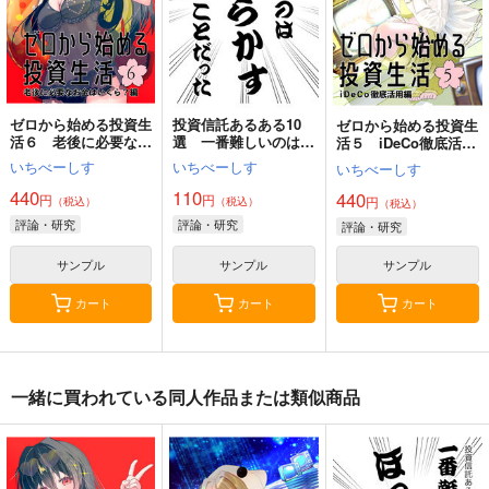
オリジナル
評論・研究
旅行・ルポ作品
サンプル
サンプル
サンプル
カート
カート
カート
ゼロから始める投資生
投資信託あるある10
ゼロから始める投資生
活６ 老後に必要なお
選 一番難しいのはほ
活５ iDeCo徹底活用
金はいくら？編
ったらかすことだった
編
いちべーしす
いちべーしす
いちべーしす
440
110
440
円
円
円
（税込）
（税込）
（税込）
評論・研究
評論・研究
評論・研究
サンプル
サンプル
サンプル
カート
カート
カート
わくわく餃子本っ！３
AFEEマガジン第25号
オタクの生活史
一緒に買われている同人作品または類似商品
２
AFEE エンターテイメ
オタクの生活史
きまぐれな鮪亭
ント表現の自由の会
1,980
円
専売
（税込）
825
円
1,210
（税込）
円
評論・研究
（税込）
評論・研究