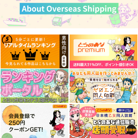
Re:ゼロから始める異
まるごと！！名古屋港
シン・旧水族館物語
世界生活 ベアトリス
水族館
Bathyscaphe
防水ステッカー
コパン
Bathyscaphe
600
円
（税込）
440
600
円
円
（税込）
（税込）
ベアトリス
サンプル
サンプル
サンプル
作品詳細
作品詳細
作品詳細
Re:ゼロから始める異
Re:ゼロから始める異
世界生活 短編集14
世界生活 43
KADOKAWA
KADOKAWA
902
814
円
円
（税込）
（税込）
サンプル
サンプル
作品詳細
作品詳細