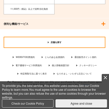
11版
きまぐれな鮪亭
近藤顕彦
11,000円（税込）以上で送料当社負担
825
2,144
円
円
（税込）
（税込）
サンプル
サンプル
便利な機能/サービス
作品詳細
作品詳細
店舗を探す
WEBSITE利用規約
とらのあな会員規約
通信販売ポイント規約
電子書籍サービス利用規約
個人情報保護方針
クッキーポリシー
特定商取引法に基づく表示
なりすまし・いたずら注文について
For Overseas customer, now you can ship your purchases by using purchases agent
services “AOCS”! Click {more…} for more information …
more
To provide you the best service, this website uses cookies.See our Cookie
Policy to learn more.You must agree to the use of cookies to browse the
website, but you can also refuse the use of some cookies through your browser
settings.
c TORANOANA Inc, All Rights Reserved.
Check our Cookie Policy
Agree and close