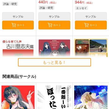
440
944
円
円
（税込）
（税込）
評論・研究
評論・研究
エッセイ
サンプル
サンプル
サンプル
カート
カート
カート
もっと見る！
関連商品(サークル)
僕らを育てた声 古川
廃版旧制服図鑑総集編
台湾的旅遊風景 台北
登志夫篇
02
近郊的風景2023-2026
アンド・ナウの会
麒麟堂
千屋通信所
1,572
3,960
550
円
円
円
（税込）
（税込）
（税込）