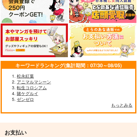
作品詳細
作品詳細
作品詳細
妙齢型重巡伝 残念だ
ボクカワウソ戦隊ビッ
I/RO
キーワードランキング(集計期間：07/30～08/05)
よ!!足柄さん(48)
クセブン
めるくまある/ALL.
HYPER BRAND
Mystic Lab
松永紅葉
1,100
円
専売
アニマルマシーン
（税込）
880
660
円
円
おいし☆たのし
カゾクドロップス
（税込）
（税込）
ぼうけんをはじめまし
転生コロシアム
艦隊これくしょん-艦これ-
た！
艦隊これくしょん-艦これ-
艦隊これくしょん-艦これ-
ASTROBOYS
あかてんいれ
賭ケグルイ
呂500
島風
足柄
ボクカワウソ
長門
NAM
ゼンゼロ
440
787
円
円
（税込）
（税込）
コロラド
もっとみる
787
円
ムコーダ
ミンドリー
（税込）
サンプル
サンプル
サンプル
カミュ
カート
カート
カート
サンプル
サンプル
サンプル
お支払い
作品詳細
作品詳細
作品詳細