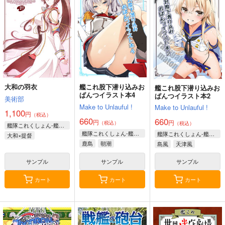
大和の羽衣
艦これ股下潜り込みお
艦これ股下潜り込みお
ぱんつイラスト本4
ぱんつイラスト本2
美術部
Make to Unlauful !
Make to Unlauful !
1,100
円
（税込）
660
660
円
円
（税込）
（税込）
艦隊これくしょん-艦これ-
艦隊これくしょん-艦これ-
艦隊これくしょん-艦これ-
大和×提督
鹿島
朝潮
島風
天津風
サンプル
サンプル
サンプル
カート
カート
カート