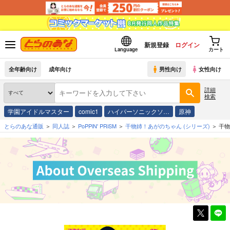
新規登録
ログイン
Language
カート
全年齢向け
成年向け
男性向け
女性向け
詳細
検索
学園アイドルマスター
comic1
ハイパーソニックソ…
原神
とらのあな通販
同人誌
PoPPiN' PRiSM
干物姉！あがのちゃん
(シリーズ)
干物