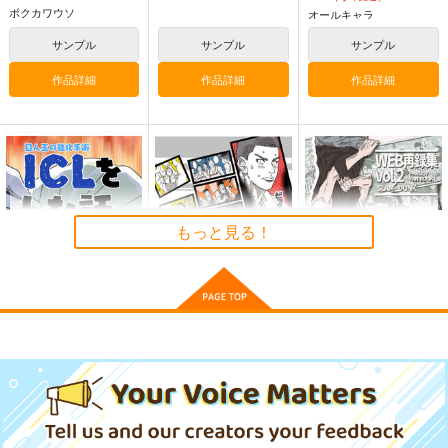
ボクカワウソ
オールキャラ
サンプル
サンプル
サンプル
作品詳細
作品詳細
作品詳細
ゲームマスター響～リ
軍艦・艦載機のひみ
気高き者達の碑
アル脱出ゲーム編～
つ 総集編その19
帝國交響楽団
もっと見る！
さといも牧場
EINSATZ GRUPPE
1,870
円
（税込）
＆ MANITOU
787
円
（税込）
艦隊これくしょん-艦これ-
1,100
艦隊これくしょん-艦これ-
円
専売
（税込）
赤城
加賀
飛龍
響
第六駆逐隊
艦隊これくしょん-艦これ-
ICLをした話。
WEB再録集vol,3
WEB再録集vol,2
サンプル
サンプル
サンプル
さくら研究室
H'id.
H'id.
カート
カート
カート
550
4,244
1,806
円
円
円
（税込）
（税込）
（税込）
作者
桜木花道
桜木花道