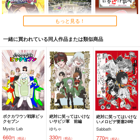
もっと見る！
一緒に買われている同人作品または類似商品
Thonbricchi～トンブ
戦艦の砲台 ～海から
艦これ世界迷作劇場～
リちゃんとねこてーと
陸へ！レーザー測量で
赤ずきん・三匹の子ぶ
く
蘇る巨大地下空間・壱
た～
KURONEKO-WORK's-
さざなみ壊変
さといも牧場
岐要塞の全貌
くろねこわぁくす-
1,320
787
円
円
（税込）
（税込）
660
円
ミリタリー
赤城
艦隊これくしょん-艦これ-
（税込）
加賀
暁
響
第六駆逐隊
艦隊これくしょん-艦これ-
トンブリ
明石
大淀
サンプル
サンプル
サンプル
ボクカワウソ戦隊ビッ
絶対に笑ってはいけな
絶対に笑ってはいけな
カート
カート
カート
クセブン
いサビジ軍 前編
いメロピデ要塞24時
Mystic Lab
ゆちゃ
Sabbath
660
330
770
円
円
円
（税込）
（税込）
（税込）