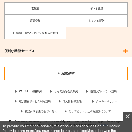
宅配便
ポスト投函
店頭受取
おまとめ配送
11,000円（税込）以上で送料当社負担
便利な機能/サービス
店舗を探す
WEBSITE利用規約
とらのあな会員規約
通信販売ポイント規約
電子書籍サービス利用規約
個人情報保護方針
クッキーポリシー
特定商取引法に基づく表示
なりすまし・いたずら注文について
For Overseas customer, now you can ship your purchases by using purchases agent
services “AOCS”! Click {more…} for more information …
more
To provide you the best service, this website uses cookies.See our Cookie
Policy to learn more.You must agree to the use of cookies to browse the