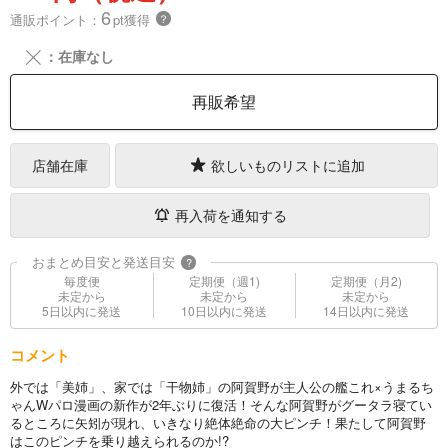
6
通販ポイント：
pt獲得
？
╳
：在庫なし
再販希望
店舗在庫
欲しいものリストに追加
再入荷を通知する
おまとめ目安と発送目安
?
毎度便
定期便（週1)
定期便（月2)
未定から
未定から
未定から
5日以内に発送
10日以内に発送
14日以内に発送
コメント
外では「美姉」、家では「干物姉」の阿賀野が主人公の艦これ×うまるち
ゃんWパロ漫画の新作が2年ぶりに復活！そんな阿賀野がグータラ寝てい
るところに矢矧が現れ、いきなり絶体絶命の大ピンチ！果たして阿賀野
はこのピンチを乗り越えられるのか!?