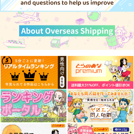
サンプル
サンプル
サンプル
作品詳細
作品詳細
作品詳細
艦これプロレス 四方
艦これプロレス24
去年ルノアール鎮守府
山話２
で～
Mystic Lab
Paradise of Thunder
Mystic Lab
小書会
～
2,200
円
（税込）
660
550
円
円
（税込）
（税込）
艦隊これくしょん-艦これ-
艦隊これくしょん-艦これ-
艦隊これくしょん-艦これ-
天龍
那珂
モリモリ学マス7
ときめけ！！イクサー
治虫ゴッコ
暁
空母ヲ級
電
1
キノコの森
はぁとふる売国奴
Rカフェ
サンプル
サンプル
サンプル
1,572
2,750
円
円
（税込）
（税込）
787
円
（税込）
賀陽燐羽
ブラック・ジャック
カート
カート
カート
イクサー1
サンプル
サンプル
サンプル