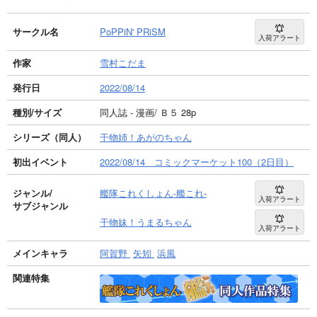
サークル名
PoPPiN' PRiSM
入荷アラート
作家
雪村こだま
発行日
2022/08/14
種別/サイズ
同人誌 - 漫画/ Ｂ５ 28p
シリーズ（同人）
干物姉！あがのちゃん
初出イベント
2022/08/14 コミックマーケット100（2日目）
ジャンル/
艦隊これくしょん-艦これ-
入荷アラート
サブジャンル
干物妹！うまるちゃん
入荷アラート
メインキャラ
阿賀野
矢矧
浜風
関連特集