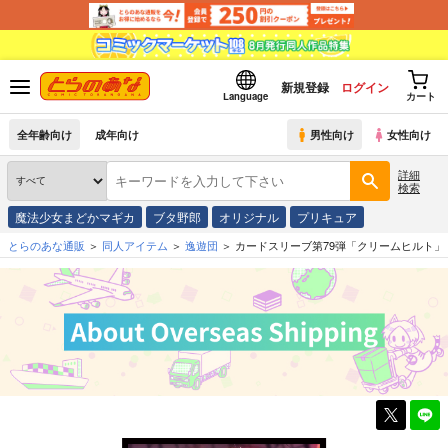
新規登録
ログイン
Language
カート
全年齢向け
成年向け
男性向け
女性向け
詳細
検索
魔法少女まどかマギカ
ブタ野郎
オリジナル
プリキュア
とらのあな通販
同人アイテム
逸遊団
カードスリーブ第79弾「クリームヒルト」