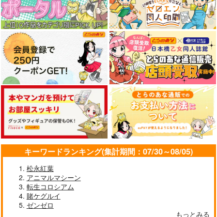
サンプル
サンプル
作品詳細
作品詳細
雷霆の気まぐれ
本庄雷太アートワーク
ス Fate/Grand Order
コレ！
篇03
PhraseGallery
858
円
専売
（税込）
3,300
円
（税込）
Fate/Grand Order
Fate/Grand Order
藤丸立香
インドラ
ジェームズ・モリアーティ
サンプル
サンプル
カート
カート
キーワードランキング(集計期間：07/30～08/05)
松永紅葉
アニマルマシーン
転生コロシアム
賭ケグルイ
ゼンゼロ
もっとみる