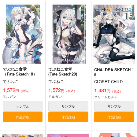
BLUE nankaAkanjin
人類最古と人類最後 I
Fate/Grand Order ma
oOMNIBUS
terial XXI
壱番地
ハイパーソニックソウ
TYPE-MOON
2,860
円
（税込）
ル
2,200
円
（税込）
Fate/Grand Order
3,025
円
Fate/Grand Order
（税込）
ギルガメッシュ〔キャスター〕×ぐだ子
Fate/Grand Order
アルジュナ
カルナ
サンプル
サンプル
サンプル
でぶねこ食堂
でぶねこ食堂
CHALDEA SKETCH 1
カート
カート
カート
（Fate Sketch18）
(Fate Sketch20)
5
でぶねこ
でぶねこ
CLOSET CHILD
1,572
1,572
1,481
円
円
円
（税込）
（税込）
（税込）
モルガン
モルガン
クリームヒルト
サンプル
サンプル
サンプル
作品詳細
作品詳細
作品詳細