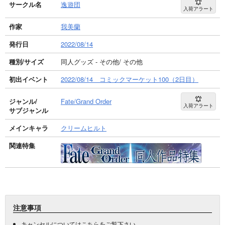
サークル名
逸遊団
入荷アラート
作家
我美蘭
発行日
2022/08/14
種別/サイズ
同人グッズ - その他/ その他
初出イベント
2022/08/14 コミックマーケット100（2日目）
ジャンル/
Fate/Grand Order
入荷アラート
サブジャンル
メインキャラ
クリームヒルト
関連特集
注意事項
キャンセルについては
こちら
をご覧下さい。