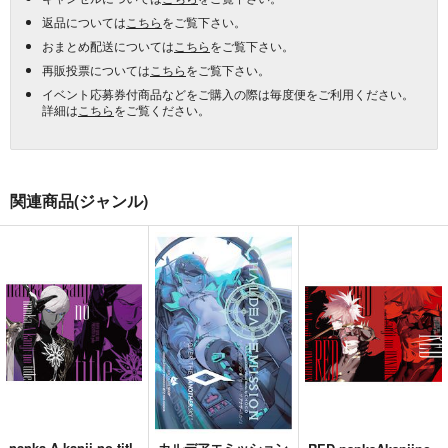
返品については
こちら
をご覧下さい。
おまとめ配送については
こちら
をご覧下さい。
再販投票については
こちら
をご覧下さい。
イベント応募券付商品などをご購入の際は毎度便をご利用ください。
詳細は
こちら
をご覧ください。
関連商品(ジャンル)
nanka A kanji no titl
カルデアエミッション