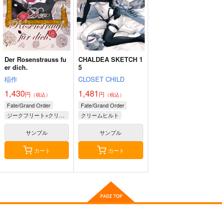
770
円
（税込）
FGO/FAKE DUME
蒐集
えふじいおう和風肖像
サンプル
サンプル
サンプル
画集参
TOKIMOOON
羊小屋
作品詳細
作品詳細
作品詳細
800個入りタコ焼き
495
787
円
円
専売
（税込）
（税込）
Der Rosenstrauss fu
CHALDEA SKETCH 1
787
円
専売
（税込）
オー
Fate/Grand Order
Fate/Grand Order
er dich.
5
ルキャラ
Fate/Grand Order
曲亭馬琴
稲作
CLOSET CHILD
葛飾北斎
1,430
1,481
円
円
（税込）
（税込）
サンプル
サンプル
サンプル
Fate/Grand Order
Fate/Grand Order
ジークフリート×クリームヒルト
クリームヒルト
カート
カート
カート
エリザベート・バートリー
サンプル
サンプル
カート
カート
ブルーバードリーダ
転生したら第七王子だ
転生賢者の異世界ライ
ー 下
ったので、気ままに魔
フ～第二の職業を得
術を極めます 24
て、世界最強になりま
ホーム社
講談社
スクウェア・エニック
した～ 33
ス
924
825
円
円
（税込）
（税込）