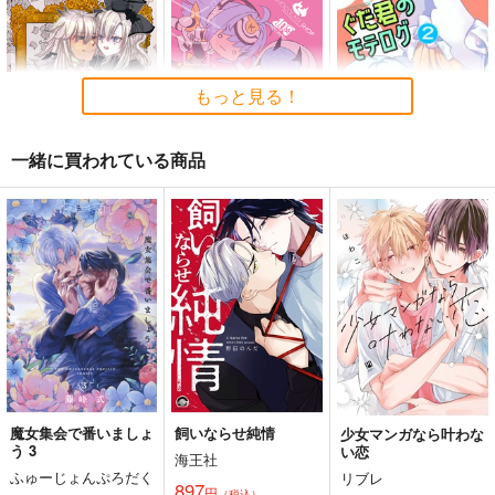
悪縁
Fate Log Grand UNO
Fate/GOMEMO10
FFICIAL FANBOOK
ぽむ屋
ワダメモ
もっと見る！
act on
770
785
円
円
（税込）
（税込）
1,430
円
（税込）
Fate/Grand Order
Fate/Grand Order
一緒に買われている商品
Fate/Grand Order
マシュ・キリエライト
岸波白野
リリス
ギルガメッシュ
サンプル
サンプル
サンプル
Der Rosenstrauss fu
最強妖精領域メリュジ
ぐだ君のモテログ２
er dich.
ーヌ対KOS-MOS
PONZOOM
カート
カート
カート
稲作
チョコレート・ショッ
1,320
円
（税込）
プ
1,430
円
（税込）
モルガン
332
ジークフリート×クリームヒルト
円
（税込）
メリュジーヌ
サンプル
サンプル
サンプル
作品詳細
作品詳細
作品詳細
魔女集会で番いましょ
飼いならせ純情
少女マンガなら叶わな
う 3
い恋
海王社
ふゅーじょんぷろだく
リブレ
897
円
（税込）