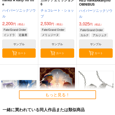
RED nankaAkanjino
e
6
OMNIBUS
ハイパーソニックソウ
チョコレート・ショッ
ハイパーソニックソウ
ル
プ
ル
2,200
2,530
3,025
円
円
円
（税込）
（税込）
（税込）
Fate/Grand Order
Fate/Grand Order
Fate/Grand Order
インドラ
近藤勇
メリュジーヌ
カルナ
アルジュナ
サンプル
サンプル
サンプル
カート
カート
カート
もっと見る！
一緒に買われている同人作品または類似商品