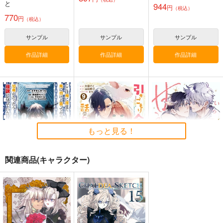
と
944
円
（税込）
770
円
（税込）
火よ！星の光の瞬きよ
海嘯に永訣
刑部姫 豪華客船へ行
く
サンプル
サンプル
サンプル
Owen
Owen
んじゃめな本舗
5,500
787
円
円
（税込）
（税込）
作品詳細
作品詳細
作品詳細
605
円
（税込）
Fate/Grand Order
Fate/Grand Order
Fate/Grand Order
巌窟王 エドモン・ダンテス
斎藤一
藤丸立香
刑部姫
蘆屋道満
巌窟王 モンテ・クリスト
真夏の夜の見果てぬ
サンプル
サンプル
サンプル
藤丸立香
夢。
カート
カート
カート
Bad Quarto
もっと見る！
787
円
（税込）
オベロン
関連商品(キャラクター)
サンプル
作品詳細
ここは俺に任せて先に
引きこもり令嬢は話の
いっぱい俺に甘えてね
行けと言ってか 10
わかる聖獣番 9
竹書房
スクウェア・エニック
一迅社
968
円
（税込）
ス
814
円
（税込）