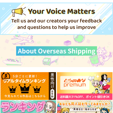
770
円
（税込）
サンプル
サンプル
サンプル
探偵モンテ・クリスト
斎藤一の本2
LACKGAKIBOX2025
完全幻覚本
作品詳細
作品詳細
作品詳細
斎藤一の本を出すサー
珈琲紳士の部屋
Owen
クル
3,144
円
（税込）
944
円
2,357
（税込）
円
Fate/Grand Order
（税込）
Fate/Grand Order
藤堂平助
一文字則宗
Fate/Grand Order
巌窟王 モンテ・クリスト
岡田以蔵
斎藤一
藤丸立香
サンプル
サンプル
サンプル
カート
カート
カート
悪役令嬢ですが、幸せ
治癒魔法の間違った使
になってみせま 17
い方 戦場を駆ける回
復要員 18
一迅社
KADOKAWA
880
836
円
円
（税込）
（税込）