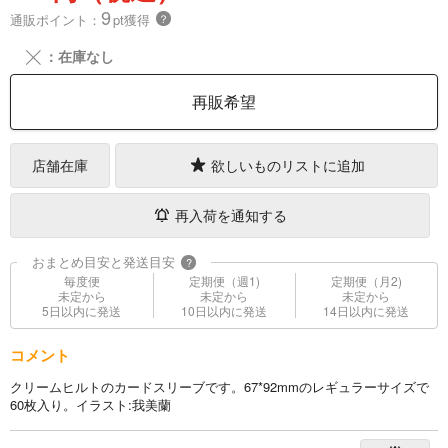
9
通販ポイント：
pt獲得
？
╳
：在庫なし
再販希望
店舗在庫
欲しいものリストに追加
再入荷を通知する
おまとめ目安と発送目安
?
毎度便
定期便（週1)
定期便（月2)
未定から
未定から
未定から
5日以内に発送
10日以内に発送
14日以内に発送
コメント
クリームヒルトのカードスリーブです。67*92mmのレギュラーサイズで
60枚入り。イラスト:我美蘭