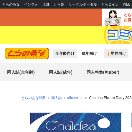
とらのあな
インフォ
店舗
とら婚
サークルポータル
とらコイン
WE
全年齢向け
成年向け
男性向け
同人誌(全年齢)
同人誌(成年)
同人特集(Vtuber)
とらのあな通販
同人誌
alicemiller
Chaldea Picture Diary 202