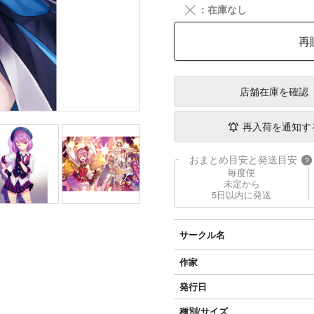
╳
：在庫なし
再
店舗在庫
を確認
再入荷を通知す
おまとめ目安と発送目安
?
毎度便
未定から
5日以内に発送
サークル名
作家
発行日
種別/サイズ