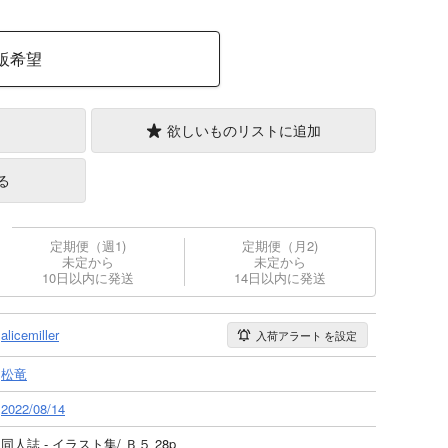
販希望
欲しいものリストに追加
る
定期便（週1)
定期便（月2)
未定から
未定から
10日以内に発送
14日以内に発送
alicemiller
入荷アラート
を設定
松竜
2022/08/14
同人誌 - イラスト集/ Ｂ５ 28p