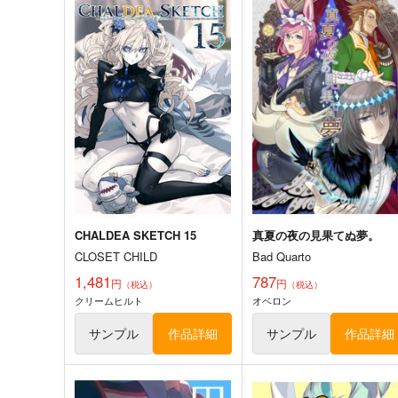
悪縁
Fate Log Grand UNOFFICI
L FANBOOK
ぽむ屋
act on
770
円
（税込）
1,430
円
（税込）
Fate/Grand Order
Fate/Grand Order
岸波白野
マシュ・キリエライト
リリス
ギルガメッシュ
サンプル
カート
サンプル
カー
CHALDEA SKETCH 15
真夏の夜の見果てぬ夢。
CLOSET CHILD
Bad Quarto
1,481
787
円
円
（税込）
（税込）
クリームヒルト
オベロン
サンプル
作品詳細
サンプル
作品詳細