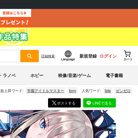
新規登録
ログイン
詳細
検索
Language
カート
・ラノベ
ホビー
映像/音楽/ゲーム
電子書籍
急上昇ワード:
学園アイドルマスター
tony
人気ワード:
fate
ゼンゼロ
ポストする
LINEで送る