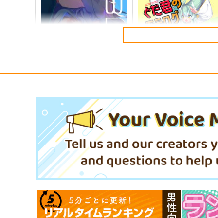
FGO/FAKE DUME
蒐集
TOKIMOOON
羊小屋
495
787
円
円
専売
（税込）
（税込）
オールキャラ
Fate/Grand Order
Fate/Grand Order
曲亭馬琴
サンプル
カート
サンプル
カー
BLADE
ぐだ君のモテログ
Owen
PONZOOM
787
1,320
円
円
（税込）
（税込）
斎藤一
サンプル
作品詳細
サンプル
作品詳細