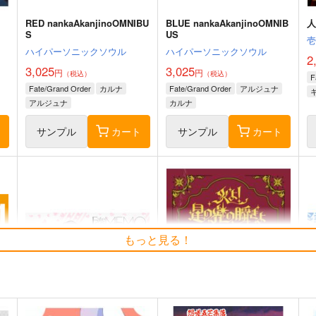
RED nankaAkanjinoOMNIBU
BLUE nankaAkanjinoOMNIB
人
S
US
ハイパーソニックソウル
ハイパーソニックソウル
2
3,025
3,025
円
円
（税込）
（税込）
F
Fate/Grand Order
カルナ
Fate/Grand Order
アルジュナ
アルジュナ
カルナ
ト
サンプル
カート
サンプル
カート
もっと見る！