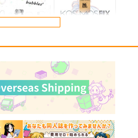
藤一の本2
LACKGAKIBOX2025
斎藤一の本を出すサークル
珈琲紳士の部屋
,357
3,144
円
円
（税込）
（税込）
ate/Grand Order
斎藤一
Fate/Grand Order
藤堂平助
一文字則宗
岡田以蔵
サンプル
カート
サンプル
カート
ubbles'
KOS-MOS FIX
牛乳石鹸
チョコレート・ショップ
50
1,870
円
円
（税込）
（税込）
KOS-MOS
サンプル
作品詳細
サンプル
作品詳細