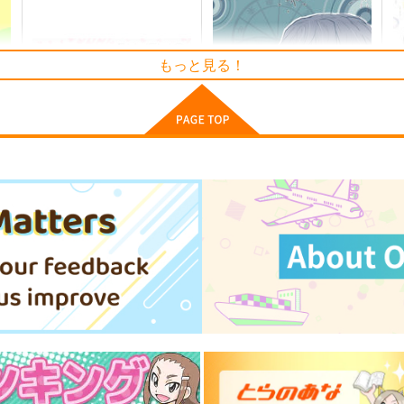
もっと見る！
えふじいおう和風肖像画集参
探偵モンテ・クリスト完全幻
斎
覚本
800個入りタコ焼き
Owen
787
2
円
専売
（税込）
944
円
（税込）
Fate/Grand Order
葛飾北斎
F
Fate/Grand Order
巌窟王 モンテ・クリスト
藤丸立香
ト
サンプル
カート
サンプル
カート
Fate/GOMEMO10
compass
b
ワダメモ
牛乳石鹸
785
550
5
円
円
（税込）
（税込）
サンプル
作品詳細
サンプル
作品詳細