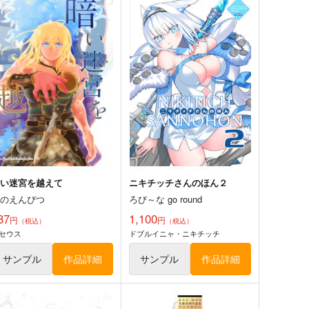
海嘯に永訣
刑部姫 豪華客船へ行く
wen
んじゃめな本舗
87
605
円
円
（税込）
（税込）
ate/Grand Order
斎藤一
Fate/Grand Order
刑部姫
藤丸立香
蘆屋道満
サンプル
カート
サンプル
カート
暗い迷宮を越えて
ニキチッチさんのほん２
松のえんぴつ
ろび～な go round
87
1,100
円
円
（税込）
（税込）
セウス
ドブルイニャ・ニキチッチ
サンプル
作品詳細
サンプル
作品詳細