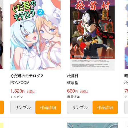
A
Fate/GOMEMO10
火よ！星の光の瞬きよ
ワダメモ
Owen
O
785
5,500
7
円
円
（税込）
（税込）
Fate/Grand Order
Fate/Grand Order
F
巌窟王 エドモン・ダンテス
巌窟王 モンテ・クリスト
藤丸立香
ト
サンプル
カート
サンプル
カート
ぐだ君のモテログ２
松首村
PONZOOM
破扇堂
1,320
660
7
円
円
（税込）
（税込）
モルガン
蘆屋道満
テ
サンプル
作品詳細
サンプル
作品詳細