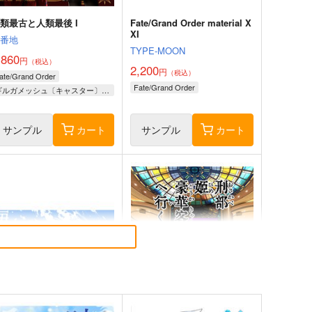
類最古と人類最後 I
Fate/Grand Order material X
XI
壱番地
TYPE-MOON
,860
円
（税込）
2,200
円
（税込）
ate/Grand Order
Fate/Grand Order
ギルガメッシュ〔キャスター〕×ぐだ子
サンプル
カート
サンプル
カート