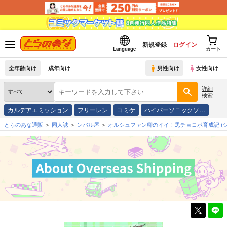
新規登録
ログイン
Language
カート
全年齢向け
成年向け
男性向け
女性向け
詳細
検索
カルデアエミッション
フリーレン
コミケ
ハイパーソニックソ…
とらのあな通販
同人誌
ンバル屋
オルシュファン卿のイイ！黒チョコボ育成記
(