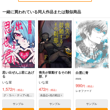
一緒に買われている同人作品または類似商品
叶うなら すえながく
うらうら憩い
命の懊悩
いな屋
さくらもなか
さくらもなか
472
944
472
円
円
専売
円
（税込）
（税込）
（税込）
ファイナルファンタジー
ファイナルファンタジー
ファイナルファンタジー
水晶公×光の戦士♀
光の戦士
ヘルメス
メーティオン
サンプル
サンプル
サンプル
カート
カート
カート
思い出ぜんぶ君にあげ
喪失が鼓動するその刹
白雲に青
る
那、F
mnr.
いな屋
いな屋
990
円
（税込）
1,572
472
円
円
（税込）
（税込）
レオファード
グ・ラハ・ティア×光の戦士♀
水晶公×光の戦士♀
サンプル
サンプル
サンプル