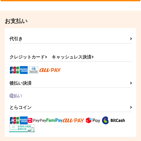
円
（税込）
（税込）
（税込）
サンプル
サンプル
サンプル
お支払い
作品詳細
作品詳細
作品詳細
代引き
クレジットカード
キャッシュレス決済
後払い決済
とらコイン
わたし、二番目の彼女
でいいから。 3
KADOKAWA
836
円
（税込）
サンプル