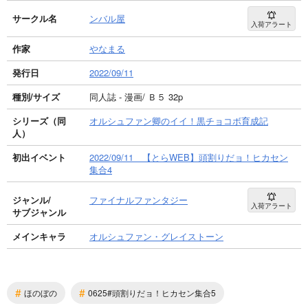
サークル名
ンバル屋
入荷アラート
作家
やなまる
発行日
2022/09/11
種別/サイズ
同人誌 - 漫画/ Ｂ５ 32p
シリーズ（同
オルシュファン卿のイイ！黒チョコボ育成記
人）
初出イベント
2022/09/11 【とらWEB】頭割りだョ！ヒカセン
集合4
ジャンル/
ファイナルファンタジー
入荷アラート
サブジャンル
メインキャラ
オルシュファン・グレイストーン
#
#
ほのぼの
0625#頭割りだョ！ヒカセン集合5