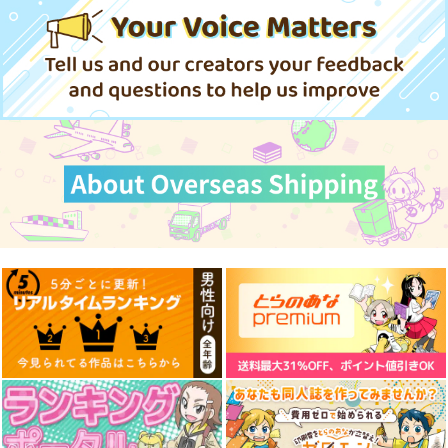
る最強パーティ育成
解雇されたので、退職
して美少女軍団を育成
KADOKAWA
スクウェア・エニック
ぶんか社
術 13
金がわりにもらった
中! 7
ス
【領地】を強くしてみ
924
968
円
円
（税込）
（税込）
る 14
770
円
（税込）
サンプル
サンプル
サンプル
作品詳細
作品詳細
作品詳細
俺の召喚魔法がおかし
魔法少女育成計画
モブ司祭だけど、この
い。 雑魚すぎると追
F2P 4
世界が乙女ゲームだと
放された召喚魔法使い