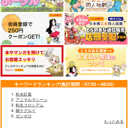
気づいたのでヒロイン
KADOKAWA
宝島社
KADOKAWA
の俺は、現代兵器を召
を育成します 1
喚して育成チートで無
836
790
814
円
円
円
（税込）
（税込）
（税込）
双する vol.01
サンプル
サンプル
サンプル
作品詳細
作品詳細
作品詳細
キーワードランキング(集計期間：07/30～08/05)
松永紅葉
アニマルマシーン
転生コロシアム
顔だけ俳優、育成中に
嘘でもいいから好きっ
スキだと言いたいだけ
賭ケグルイ
つき
ていって。
なのにSecond
ゼンゼロ
徳間書店
幻冬舎コミックス
ホーム社
もっとみる
858
880
880
円
円