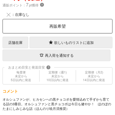
7
通販ポイント：
pt獲得
？
╳
：在庫なし
再販希望
店舗在庫
欲しいものリストに追加
再入荷を通知する
おまとめ目安と発送目安
?
毎度便
定期便（週1)
定期便（月2)
未定から
未定から
未定から
5日以内に発送
10日以内に発送
14日以内に発送
コメント
オルシュファンが、ヒカセンへの黒チョコボを愛情込めて手ずから育て
る話の3冊目。オルシュファンと黒チョコボは今日も健やか！ ほのぼの
たまにしみじみな話（ほんのり暁月済推奨）