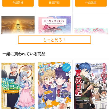
作品詳細
作品詳細
作品詳細
水晶公のおはなし
アイドル化計画
追歌再録集2018-2024
赤魔か戦士出します
葵マート
追歌
787
629
3,144
円
円
円
（税込）
（税込）
（税込）
もっと見る！
ファイナルファンタジー
ファイナルファンタジー
ファイナルファンタジー
ひろし×グ・ラハ・ティア
アリゼー
アルフィノ
ロック×セリス
グ・ラハ・ティア
一緒に買われている商品
サンプル
サンプル
サンプル
カート
カート
カート
黄金の轍
叶うなら すえながく
はなまるステップ
さちこうぼう
いな屋
STUDIO COSMOS
770
472
787
円
円
円
（税込）
（税込）
（税込）
明智あんな
水晶公×光の戦士♀
サンプル
サンプル
サンプル
作品詳細
作品詳細
作品詳細