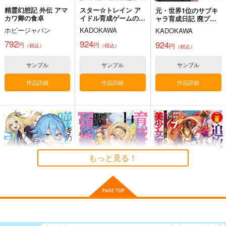
精霊幻想記 外伝 アマ
スター☆トレイン ア
元・世界1位のサブキ
カワ卿の食卓
イドル育成ゲームの世
ャラ育成日記 廃プレ
界で「推し」と青春を
イヤー、異世界を攻略
ホビージャパン
KADOKAWA
KADOKAWA
やり直します 01
中! 14
Snow Orison
白雲に青
792
924
924
円
円
円
（税込）
（税込）
（税込）
glitter
mnr.
1,257
990
円
円
専売
サンプル
サンプル
サンプル
（税込）
（税込）
ファイナルファンタジー
ファイナルファンタジー
作品詳細
作品詳細
作品詳細
イゼル
レオファード
サンプル
サンプル
【サイン入り】
八千年分お願いがある
カート
カート
FIFTH SHOT
んだ いいかな？
はなまる屋さん
ふわふわパレット
3,144
944
もっと見る！
円
円
（税込）
（税込）
酒寄彩葉×月見ヤチヨ
サンプル
サンプル
作品詳細
作品詳細
嘆きの亡霊は引退した
育成スキルはもういら
二度追放された冒険
い 最弱ハンターによ
ないと勇者パーティを
者、激レアスキル駆使