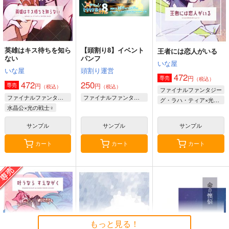
英雄はキス待ちを知ら
【頭割り8】イベント
王者には恋人がいる
ない
パンフ
いな屋
いな屋
頭割り運営
472
円
専売
（税込）
472
250
円
円
専売
（税込）
（税込）
ファイナルファンタジー
ファイナルファンタジー
ファイナルファンタジー
グ・ラハ・ティア×光の戦士♀
水晶公×光の戦士♀
サンプル
サンプル
サンプル
カート
カート
カート
もっと見る！