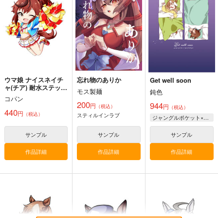
キノコの森
茶々組・竜姐会＆初心
787
円
（税込）
の会
1,572
円
（税込）
ウマ娘 プリティーダービー
689
ウマ娘 プリティーダービー
円
ジャングルポケット×アグネスタキオン
（税込）
ハルウララ
ウマ娘 プリティーダービー
キングヘイロー
オグリキャップ
ライスシャワー
タマモクロス
サンプル
サンプル
サンプル
スーパークリーク
ウマ娘 ナイスネイチ
忘れ物のありか
Get well soon
カート
カート
カート
ャ(チア) 耐水ステッカ
モス製麺
鈍色
ー
コパン
200
944
円
円
（税込）
（税込）
440
円
（税込）
スティルインラブ
ジャングルポケット×アグネスタキオン
サンプル
サンプル
サンプル
作品詳細
作品詳細
作品詳細
ギャルゲーム批評
Get well soon
忘れ物のありか