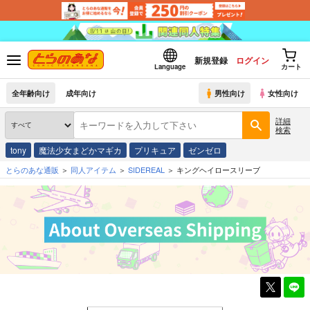
新規登録
ログイン
Language
カート
全年齢向け
成年向け
男性向け
女性向け
詳細
検索
tony
魔法少女まどかマギカ
プリキュア
ゼンゼロ
とらのあな通販
同人アイテム
SIDEREAL
キングヘイロースリーブ