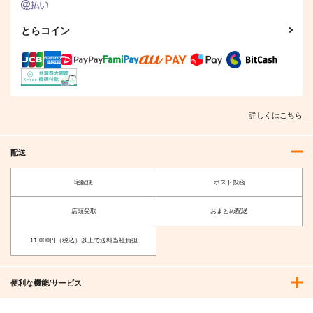
ン 防水ステッカー
激走ヤミナベダービー
いつでもウララ！
星空と朝焼け
コパン
2巻
とらコイン
キノコの森
nini
440
円
（税込）
甲冑娘
1,572
787
円
円
ウマ娘 プリティーダービー
（税込）
（税込）
2,310
円
（税込）
メジロアルダン
ハルウララ×ライスシャワー
アドマイヤベガ×ナリタトップロード
サンプル
サンプル
サンプル
サンプル
詳しくはこちら
カート
作品詳細
作品詳細
作品詳細
配送
宅配便
ポスト投函
店頭受取
おまとめ配送
11,000円（税込）以上で送料当社負担
便利な機能/サービス
皇帝はかく語りき3
Milky way