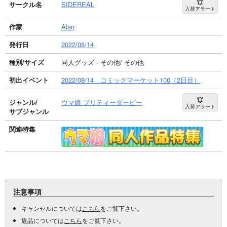
サークル名
SIDEREAL
入荷アラート
作家
Alan
発行日
2022/08/14
種別/サイズ
同人グッズ - その他/ その他
初出イベント
2022/08/14 コミックマーケット100（2日目）
ジャンル/
ウマ娘 プリティーダービー
入荷アラート
サブジャンル
関連特集
注意事項
キャンセルについては
こちら
をご覧下さい。
返品については
こちら
をご覧下さい。