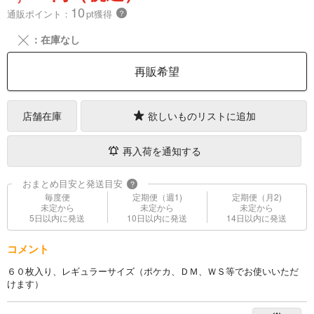
10
通販ポイント：
pt獲得
？
╳
：在庫なし
再販希望
店舗在庫
欲しいものリストに追加
再入荷を通知する
おまとめ目安と発送目安
?
毎度便
定期便（週1)
定期便（月2)
未定から
未定から
未定から
5日以内に発送
10日以内に発送
14日以内に発送
コメント
６０枚入り、レギュラーサイズ（ポケカ、ＤＭ、ＷＳ等でお使いいただ
けます）