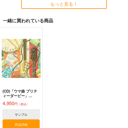
2026年１月号
もっと見る！
鈍色
モス製麺
Ｏ山出版
944
200
円
円
専売
（税込）
（税込）
440
円
（税込）
一緒に買われている商品
ウマ娘 プリティーダービー
ウマ娘 プリティーダービー
ウマ娘 プリティーダービー
ジャングルポケット×アグネスタキオン
スティルインラブ
サンプル
サンプル
サンプル
ウマ娘 ベルノライ
ウマ娘 マチカネタン
ウマ娘 オグリキャッ
ト 防水ステッカー
ホイザ(ちびキャラ) 防
プ(ちびキャラ) 防水ス
水ステッカー
カート
カート
カート
テッカー
コパン
コパン
コパン
440
440
440
円
円
円
（税込）
（税込）
（税込）
ベルノライト
マチカネタンホイザ
オグリキャップ
サンプル
サンプル
サンプル
作品詳細
作品詳細
作品詳細
(CD)「ウマ娘 プリテ
ィーダービー」
WINNING LIVE 32
4,950
円
（税込）
サンプル
ゴールドシップ風雲録
ゴールドシップ風雲録
皇帝はかく語りき3
作品詳細
7
６