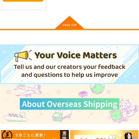
いどんち
雪墨庵
雪墨庵
1,980
円
（税込）
660
660
円
円
（税込）
（税込）
ウマ娘 プリティーダービー
ウマ娘 プリティーダービー
ウマ娘 プリティーダービー
シンボリルドルフ
ゴールドシップ
ゴールドシップ
ジェンティルドンナ
ウマ娘 オグリキャッ
ウマ娘 ライスシャワ
ウマ娘 スティルイン
ノーリーズン
オルフェーヴル
プ スマホサイズ防水
ー2 防水ステッカー
ラブ 防水ステッカー
サンプル
サンプル
サンプル
カルストンライトオ
ドリームジャーニー
ステッカー
コパン
コパン
コパン
カート
カート
カート
440
440
440
円
円
円
（税込）
（税込）
（税込）
オグリキャップ
ライスシャワー
スティルインラブ
サンプル
サンプル
サンプル
作品詳細
作品詳細
作品詳細
ゴールドシップ風雲録
ウマ娘ゴールドシップ
ウマ娘 マチカネタン
５
耐水ステッカー
ホイザ耐水ステッカー