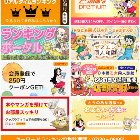
雪墨庵
コパン
コパン
660
440
440
円
円
円
（税込）
（税込）
（税込）
ウマ娘 プリティーダービー
ウマ娘 プリティーダービー
ウマ娘 プリティーダービー
ウマ娘 アーモンドア
ウマ娘 メジロアルダ
ウマ娘 ブエナビス
ゴールドシップ
イ 防水ステッカー
ン 防水ステッカー
タ 防水ステッカー
アグネスタキオン
コパン
コパン
コパン
サンプル
サンプル
サンプル
マンハッタンカフェ
440
440
440
円
円
円
（税込）
（税込）
（税込）
カート
カート
カート
アーモンドアイ
メジロアルダン
ブエナビスタ
サンプル
サンプル
サンプル
作品詳細
作品詳細
作品詳細
UMAMANGAアラカル
ウマ娘 ベルノライ
ウマ娘 ブエナビス
キーワードランキング(集計期間：07/30～08/05)
ト 2026 SUMMER
ト 防水ステッカー