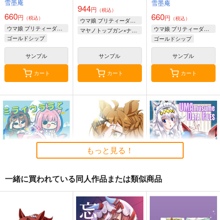
雪墨庵
雪墨庵
944
円
（税込）
660
660
円
円
（税込）
（税込）
ウマ娘 プリティーダービー
ウマ娘 プリティーダービー
ウマ娘 プリティーダービー
マヤノトップガン×ナリタブライアン
ゴールドシップ
ゴールドシップ
ラッキーライラック
ステイゴールド
サンプル
サンプル
サンプル
マルシュロレーヌ
フェノーメノ
カート
カート
カート
もっと見る！
一緒に買われている同人作品または類似商品
ミライウララとイマウ
もしかしてもしかして
UMAmusume DATA
ララ
FILES 17
鈍色