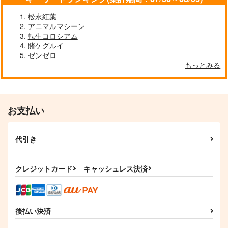
タ 防水ステッカー
Rebel Alliance
コパン
コパン
松永紅葉
1,210
440
アニマルマシーン
440
円
円
円
もしかしてもしかして
ウマ娘 マチカネタン
（税込）
（税込）
ウマ娘ゴールドシップ
（税込）
転生コロシアム
ホイザ耐水ステッカー
耐水ステッカー
ウマ娘 プリティーダービー
ウマ娘 プリティーダービー
ウマ娘 プリティーダービー
鈍色
賭ケグルイ
コパン
アーモンドアイ
ベルノライト
コパン
ブエナビスタ
787
ゼンゼロ
円
（税込）
ステイゴールド
440
440
もっとみる
円
円
（税込）
（税込）
サンプル
サンプル
サンプル
ジャングルポケット×アグネスタキオン
カート
カート
カート
サンプル
サンプル
サンプル
作品詳細
作品詳細
作品詳細
お支払い
代引き
クレジットカード
キャッシュレス決済
後払い決済
ウマ娘 メジロアルダ