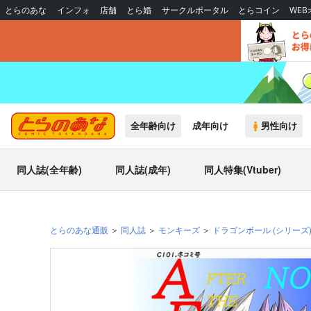
とらのあな
インフォ
店舗
とら婚
サークルポータル
とらコイン
WE
全年齢向け
成年向け
男性向け
同人誌(全年齢)
同人誌(成年)
同人特集(Vtuber)
とらのあな通販
同人誌
モンキーズ
ドラゴンボール
(シリーズ