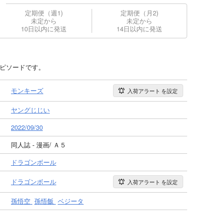
定期便（週1)
定期便（月2)
未定から
未定から
10日以内に発送
14日以内に発送
エピソードです。
モンキーズ
入荷アラート
を設定
ヤングじじい
2022/09/30
同人誌 - 漫画/ Ａ５
ドラゴンボール
ドラゴンボール
入荷アラート
を設定
孫悟空
孫悟飯
ベジータ