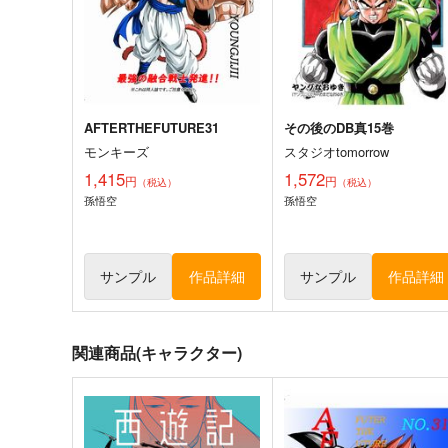
AFTERTHEFUTURE31
その後のDB真15巻
モンキーズ
スタジオtomorrow
1,415
1,572
円
円
（税込）
（税込）
孫悟空
孫悟空
サンプル
作品詳細
サンプル
作品詳細
関連商品(キャラクター)