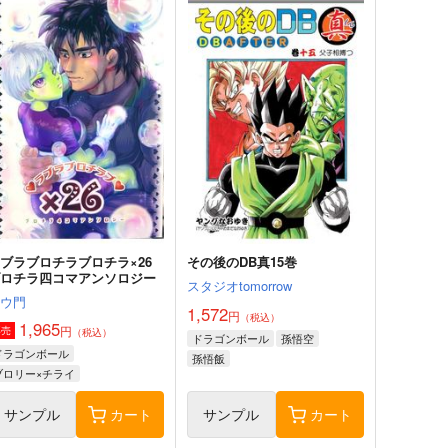
ブラブロチラブロチラ×26
その後のDB真15巻
ブロチラ四コマアンソロジー
スタジオtomorrow
笑ウ門
1,572
円
（税込）
1,965
円
専売
（税込）
ドラゴンボール
孫悟空
ドラゴンボール
孫悟飯
ブロリー×チライ
サンプル
カート
サンプル
カート