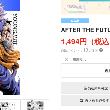
全年齢
AFTER THE F
1,494円（税
13
通販ポイント：
pt獲得
？
╳
：在庫なし
再
店舗在庫
を確認
再入荷を通知す