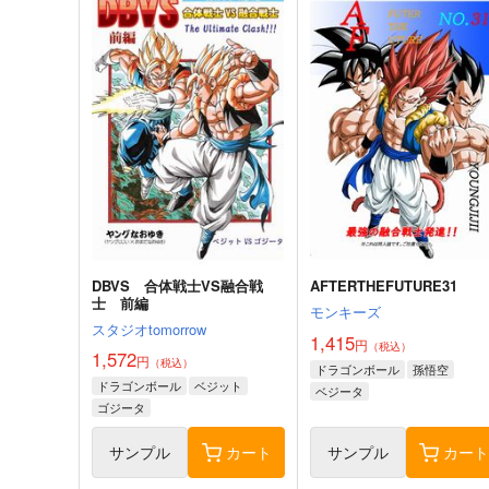
DBVS 合体戦士VS融合戦
AFTERTHEFUTURE31
士 前編
モンキーズ
スタジオtomorrow
1,415
円
（税込）
1,572
円
（税込）
ドラゴンボール
孫悟空
ドラゴンボール
ベジット
ベジータ
ゴジータ
サンプル
カート
サンプル
カー