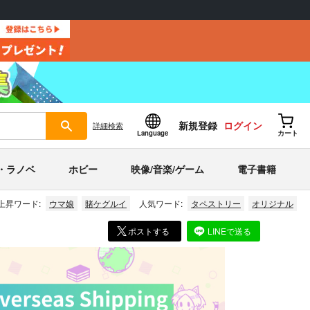
新規登録
ログイン
詳細
検索
Language
カート
・ラノベ
ホビー
映像/音楽/ゲーム
電子書籍
上昇ワード:
ウマ娘
賭ケグルイ
人気ワード:
タペストリー
オリジナル
ポストする
LINEで送る