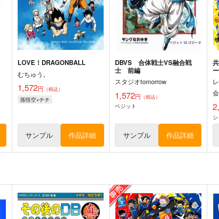
LOVE！DRAGONBALL
DBVS 合体戦士VS融合戦
士 前編
むちゅう。
スタジオtomorrow
1,572
円
（税込）
1,572
円
（税込）
孫悟空×チチ
2
ベジット
シ
サンプル
作品詳細
サンプル
作品詳細