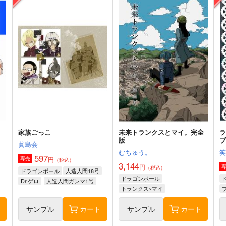
家族ごっこ
未来トランクスとマイ。完全
ラ
版
眞島会
むちゅう。
597
円
専売
（税込）
3,144
円
（税込）
ドラゴンボール
人造人間18号
ドラゴンボール
Dr.ゲロ
人造人間ガンマ1号
トランクス×マイ
ト
サンプル
カート
サンプル
カート