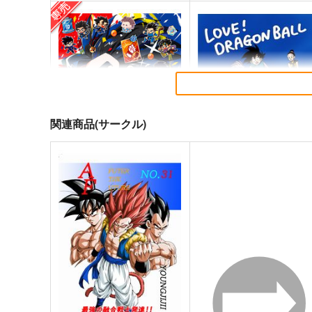
関連商品(サークル)
共闘！！レジェンズレンジャ
LOVE！DRAGONBALL
ーズ
むちゅう。
レジェンズオンリー実行委員
1,572
円
（税込）
会
ドラゴンボール
孫悟空×チチ
2,980
円
専売
（税込）
ドラゴンボール
シャロット
ジブレット
孫悟空