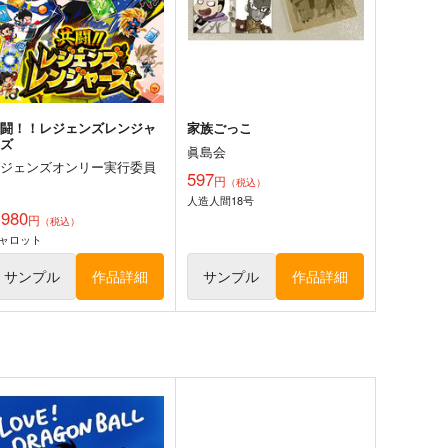
共闘！！レジェンズレンジャ
家族ごっこ
ーズ
眞島会
レジェンズオンリー実行委員
597
円
（税込）
会
人造人間18号
,980
円
（税込）
ャロット
サンプル
作品詳細
サンプル
作品詳細