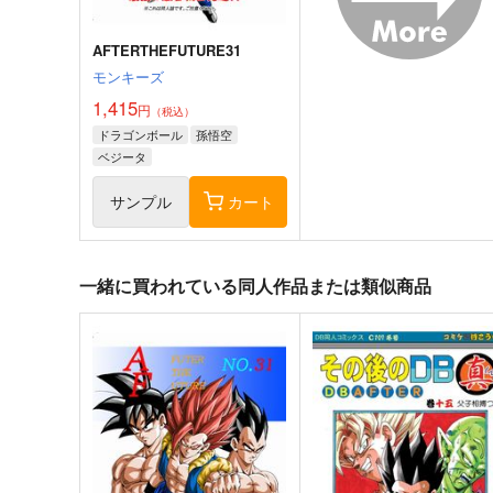
サンプル
カート
サンプル
カー
AFTERTHEFUTURE31
モンキーズ
1,415
円
（税込）
ドラゴンボール
孫悟空
ベジータ
サンプル
カート
一緒に買われている同人作品または類似商品