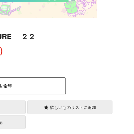
UTURE ２２
込）
販希望
欲しいものリストに追加
る