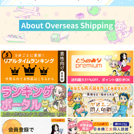
サンプル
サンプル
カート
カート
東方クリアファイル
樂４ リコレクショ
東方クリアファイル
菅牧典５
ン 【クリアファイル
紅美鈴８
付】
AbsoluteZero
晩夏
AbsoluteZero
550
1,572
550
円
円
円
（税込）
（税込）
（税込）
菅牧典
燕青
紅美鈴
サンプル
サンプル
サンプル
作品詳細
作品詳細
作品詳細