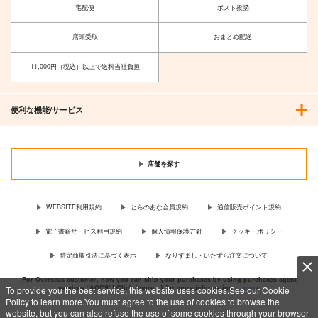
スト展】クリアファイ
スト展】クリアファイ
宅配便
ポスト投函
ルセット so品
ルセット 花咲方茶
クリエイティア
クリエイティア
660
660
店頭受取
おまとめ配送
円
円
（税込）
（税込）
サンプル
サンプル
11,000円（税込）以上で送料当社負担
作品詳細
作品詳細
便利な機能/サービス
店舗を探す
WEBSITE利用規約
とらのあな会員規約
通信販売ポイント規約
電子書籍サービス利用規約
個人情報保護方針
クッキーポリシー
特定商取引法に基づく表示
なりすまし・いたずら注文について
For Overseas customer, now you can ship your purchases by using purchases agent
services “AOCS”! Click {more…} for more information …
more
To provide you the best service, this website uses cookies.See our Cookie
Policy to learn more.You must agree to the use of cookies to browse the
website, but you can also refuse the use of some cookies through your browser