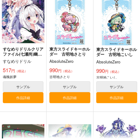
上海アリス幻樂団
Demetori
a
2,200
円
（税込）
1,760
1,320
円
円
（税込）
（税込）
東方Project
東方Project
東方Project
博麗霊夢
サンプル
サンプル
サンプル
カート
カート
カート
すなめりドリルクリア
東方スライドキーホル
東方スライドキーホル
ファイル(七瀬尚)幽々
ダー 古明地さとり
ダー 古明地こいし
子＆妖夢
すなめりドリル
AbsoluteZero
AbsoluteZero
517
990
990
円
円
円
（税込）
（税込）
（税込）
魂魄妖夢
古明地さとり
古明地こいし
サンプル
サンプル
サンプル
作品詳細
作品詳細
作品詳細
東方剛欲異聞～水没し
東方紅魔郷～
Clutch Shooter #05
た沈愁地獄
the Embodiment of
Silver Forest
Scarlet Devil～
黄昏フロンティア
上海アリス幻樂団