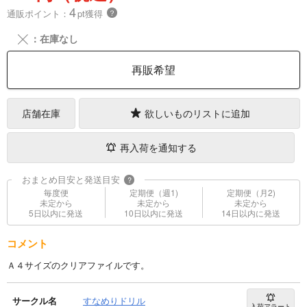
4
通販ポイント：
pt獲得
？
╳
：在庫なし
再販希望
店舗在庫
欲しいものリストに追加
再入荷を通知する
おまとめ目安と発送目安
?
毎度便
定期便（週1)
定期便（月2)
未定から
未定から
未定から
5日以内に発送
10日以内に発送
14日以内に発送
コメント
Ａ４サイズのクリアファイルです。
サークル名
すなめりドリル
入荷アラート