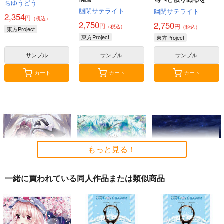
ちゆうどう
幽閉サテライト
幽閉サテライト
2,354
円
（税込）
2,750
2,750
円
円
（税込）
（税込）
東方Project
東方Project
東方Project
サンプル
サンプル
サンプル
カート
カート
カート
もっと見る！
一緒に買われている同人作品または類似商品
始まりの雨
東方錦上
寂光寂
京 ～ Fossilized Won
滅 ～ The Truth of th
幽閉サテライト
ders.
e Cessation of Dukkh