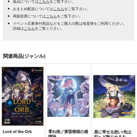
返品については
こちら
をご覧下さい。
おまとめ配送については
こちら
をご覧下さい。
再販投票については
こちら
をご覧下さい。
イベント応募券付商品などをご購入の際は毎度便をご利用ください。
詳細は
こちら
をご覧ください。
関連商品(ジャンル)
Lord of the Orb
零れ桜／黄昏模様の感
星に寄せる想い/色は
情論
匂へど散りぬるを