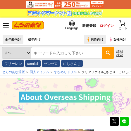
新規登録
ログイン
Language
カート
全年齢向け
成年向け
男性向け
女性向け
詳細
検索
フリーレン
comic1
ゼンゼロ
にじさんじ
とらのあな通販
同人アイテム
すなめりドリル
クリアファイル_さとり・こいし(七瀬