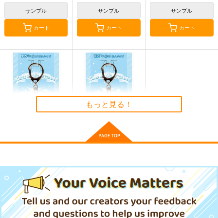
2,750
円
古明地こいし
（税込）
サンプル
サンプル
サンプル
東方Project
カート
カート
カート
サンプル
カート
東方Projectクリアフ
東方Project A4クリア
【クリエイティアイラ
ァイル藍
ファイル 葉庭
スト展】クリアファイ
ルセット asato
Przm Star
株式会社虎の穴
クリエイティア
330
509
660
円
円
円
（税込）
（税込）
（税込）
八雲藍
もっと見る！
サンプル
サンプル
サンプル
作品詳細
作品詳細
作品詳細
東方スライドキーホル
東方スライドキーホル
ダー 古明地さとり
ダー 古明地こいし
AbsoluteZero
AbsoluteZero
990
990
円
円
（税込）
（税込）
東方Project
東方Project
古明地さとり
古明地こいし