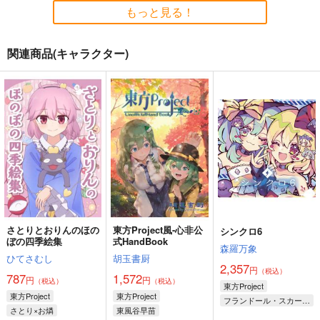
1,430
円
（税込）
2,200
1,100
もっと見る！
円
円
（税込）
（税込）
東方Project
東方Project
東方Project
十六夜 咲夜
関連商品(キャラクター)
サンプル
サンプル
サンプル
カート
カート
カート
森羅万象 東方
Revolutionize Floor -
風鳴翼クリアファイル
BEST ALBUM『エ
Amateras Records R
RadiantPrincipal
モ』
emixes Vol.5-
森羅万象
Amateras Records
550
円
（税込）
1,572
1,572
円
円
（税込）
（税込）
風鳴翼
古明地こいし
古明地こいし
サンプル
サンプル
サンプル
作品詳細
作品詳細
作品詳細
さとりとおりんのほの
東方Project風-心非公
シンクロ6
ぼの四季絵集
式HandBook
森羅万象
ひてさむし
胡玉書厨
2,357
円
（税込）
必然のカタストロフィ
787
1,572
円
円
（税込）
（税込）
／Magical-マジカル-
東方Project
東方Project
東方Project
フランドール・スカーレット
少女フラクタル
さとり×お燐
東風谷早苗
古明地こいし