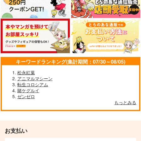
クリアファイル
【クリエイティアイラ
【クリエイティアイラ
スト展】クリアファイ
スト展】クリアファイ
スナネコシンドバッ
ルセット 甘城なつき
ルセット 池上幸輝
クリエイティア
クリエイティア
ド
660
660
円
円
472
（税込）
（税込）
円
（税込）
サンプル
サンプル
サンプル
キーワードランキング(集計期間：07/30～08/05)
作品詳細
作品詳細
作品詳細
松永紅葉
アニマルマシーン
転生コロシアム
賭ケグルイ
ゼンゼロ
もっとみる
お支払い