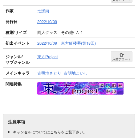
作家
七瀬尚
発行日
2022/10/09
種別/サイズ
同人グッズ - その他/ Ａ４
初出イベント
2022/10/09 東方紅楼夢(第18回)
ジャンル/
東方Project
入荷アラート
サブジャンル
メインキャラ
古明地さとり
古明地こいし
関連特集
注意事項
キャンセルについては
こちら
をご覧下さい。