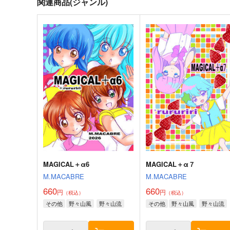
関連商品(ジャンル)
MAGICAL＋α6
MAGICAL＋α７
M.MACABRE
M.MACABRE
660
660
円
円
（税込）
（税込）
その他
野々山風
野々山流
その他
野々山風
野々山流