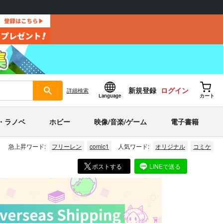
新規登録
ログイン
詳細
検索
Language
カート
・ラノベ
ホビー
映像/音楽/ゲーム
電子書籍
急上昇ワード:
フリーレン
comic1
人気ワード:
オリジナル
コミケ
ポストする
LINEで送る