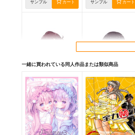
サンプル
カート
サンプル
カー
一緒に買われている同人作品または類似商品
ひびめし 古舘くれあ 防水ス
ひびめし 河合まこ 防水ステ
テッカー
ッカー
コパン
コパン
440
440
円
円
（税込）
（税込）
その他
古舘くれあ
その他
河合まこ