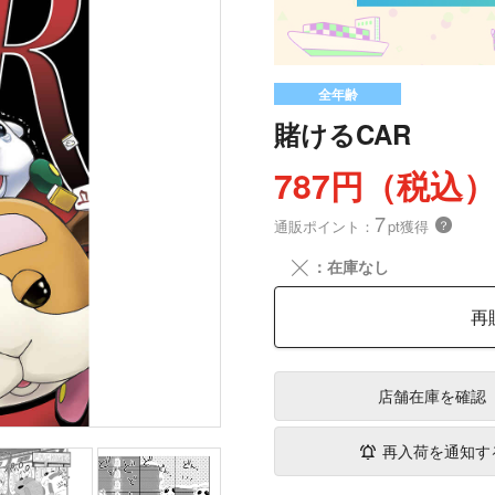
全年齢
賭けるCAR
787円（税込
7
通販ポイント：
pt獲得
？
╳
：在庫なし
再
店舗在庫
を確認
再入荷を通知す