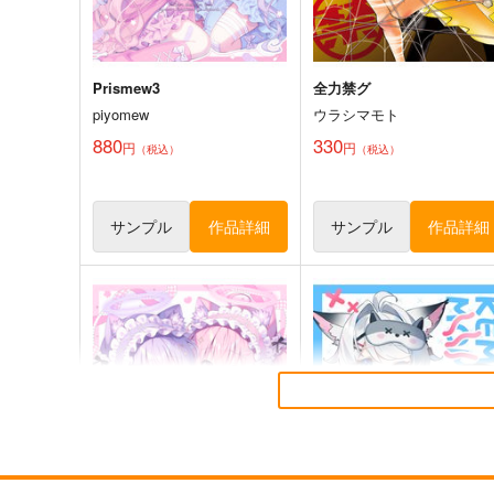
サンプル
カート
サンプル
カー
Prismew3
全力禁グ
piyomew
ウラシマモト
880
330
円
円
（税込）
（税込）
サンプル
作品詳細
サンプル
作品詳細
麻宮キャラブック021 「-
N.H.Kアニメらくがき本
舞- 香月舞 From マジカルエ
TENCAL
ミ」
太陽系旅団
550
円
専売
（税込）
1,540
円
（税込）
その他