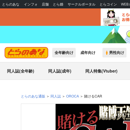
とらのあな
インフォ
店舗
とら婚
サークルポータル
とらコイン
WE
全年齢向け
成年向け
男性向け
同人誌(全年齢)
同人誌(成年)
同人特集(Vtuber)
とらのあな通販
同人誌
OROCA
賭けるCAR