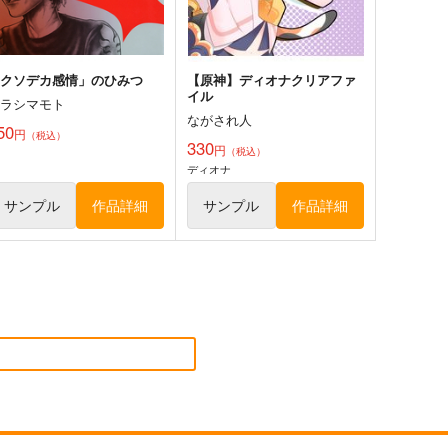
サンプル
カート
サンプル
カート
「クソデカ感情」のひみつ
【原神】ディオナクリアファ
イル
ウラシマモト
ながされ人
50
円
（税込）
330
円
（税込）
ディオナ
サンプル
作品詳細
サンプル
作品詳細
イバーパンク:エッジランナ
サイバーパンク:エッジランナ
ズ-ルーシー-160CMX50CM
ーズ- レベッカ-160CMX50CM
き枕カバー【YC1143】
抱き枕カバー【YC1151】
b
eb
3,200
13,200
円
円
（税込）
（税込）