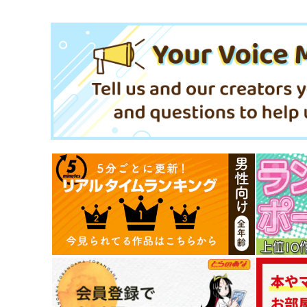
その他
香月舞
マジカルエミ
サンプル
カート
サンプル
カー
Prismew4
けももももものみみ
piyomew
2106番地
880
787
円
円
（税込）
（税込）
サンプル
作品詳細
サンプル
作品詳細
ときめけ！！イクサー1
Hollow Point Smile
Rカフェ
冬日月夏
787
1,210
円
円
専売
（税込）
（税込）