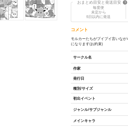
おまとめ目安と発送目安
?
毎度便
未定から
5日以内に発送
コメント
モルカーたちがプイプイ言いなが
になります(お約束)
サークル名
作家
発行日
種別/サイズ
初出イベント
ジャンル/
サブジャンル
メインキャラ