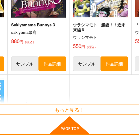
エリザベス・F・ビューリング
ト
サンプル
カート
サンプル
カート
Sakiyamama Bunnys 3
ウラシマモト 超級！！近未
来編Ｒ
sakiyama幕府
ウラシマモト
880
5
円
（税込）
550
円
（税込）
サンプル
作品詳細
サンプル
作品詳細
もっと見る！
くりいむレモンとの出会い～
Do It Yourself!! ‐どぅ－・い
サ
っと・ゆあせるふ‐ 公式設定
ー
M.MACABRE
資料集
抱
株式会社PINE JAM
e
440
円
（税込）
4,950
1
円
（税込）
その他
亜美
リエ