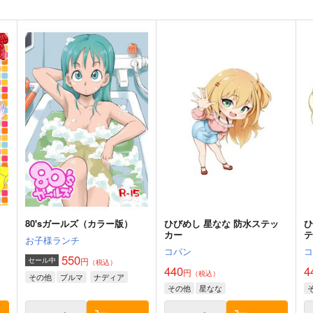
80'sガールズ（カラー版）
ひびめし 星なな 防水ステッ
ひ
カー
お子様ランチ
コパン
550
円
セール中
（税込）
440
4
円
（税込）
その他
ブルマ
ナディア
その他
星なな