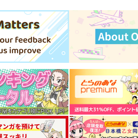
その他
結愛せるふ
須理出未来
ト
サンプル
カート
サンプル
カート
draft5
スタジオdraft
1,100
円
（税込）
テレサ・テスタロッサ
サンプル
作品詳細
ちょっとエッチなキミプリま
yor illust collections
んが!!!!
ハコニワ
S
なつみんのさーくる
2,000
円
専売
（税込）