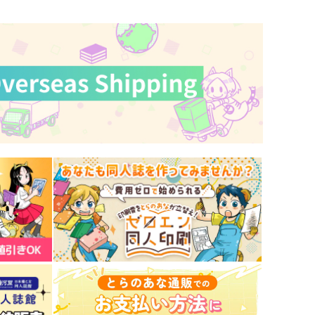
その他
ルーシー
その他
レベッカ
サンプル
作品詳細
サンプル
作品詳細
魔法少女ブランケット
推しの台詞が知りたい！！カ
ラ丸全台詞採録集
TAR BERRY
小鈴屋
6,600
円
専売
（税込）