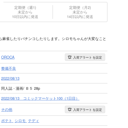
定期便（週1)
定期便（月2)
未定から
未定から
10日以内に発送
14日以内に発送
ら麻雀したりパチンコしたりします。シロモちゃんが大変なこと
OROCA
入荷アラート
を設定
整備不良
2022/08/13
同人誌 - 漫画/ Ｂ５ 28p
2022/08/13 コミックマーケット100（1日目）
その他
入荷アラート
を設定
ポテト
シロモ
テディ