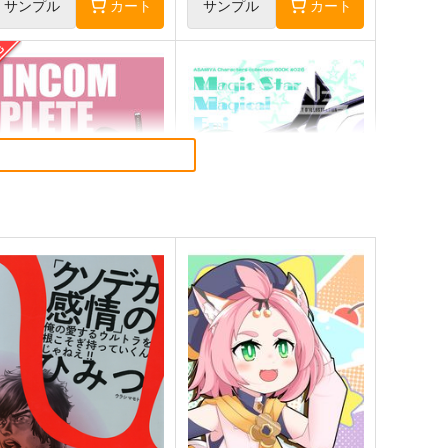
サンプル
カート
サンプル
カート
NCOMPLETENESS ６
麻宮キャラブック026「エ
ミ From マジカルエミ」
たなしプロダクション
太陽系旅団
3,144
円
専売
（税込）
1,540
円
（税込）
その他
名無し
その他
香月舞
マジカルエミ