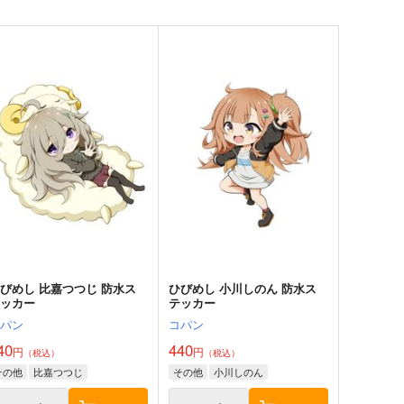
びめし 比嘉つつじ 防水ス
ひびめし 小川しのん 防水ス
テッカー
テッカー
コパン
コパン
40
440
円
円
（税込）
（税込）
その他
比嘉つつじ
その他
小川しのん