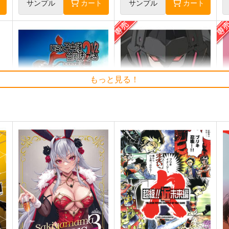
ト
サンプル
カート
サンプル
カート
もっと見る！
いらん子中隊合同誌になる
俺は星間国家の悪徳領主！メ
I
2 1/2 トナカイの逆襲
カニカルFILE
扶桑新聞千葉支社
EAST NUM
3,929
3,080
円
円
専売
（税込）
（税込）
ストライクウィッチーズ
その他
アヴィド
ネヴァン
穴拭智子
迫水ハルカ