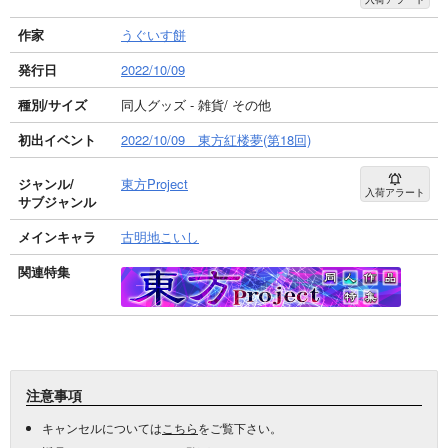
作家
うぐいす餅
発行日
2022/10/09
種別/サイズ
同人グッズ - 雑貨/ その他
初出イベント
2022/10/09 東方紅楼夢(第18回)
ジャンル/
東方Project
入荷アラート
サブジャンル
メインキャラ
古明地こいし
関連特集
注意事項
キャンセルについては
こちら
をご覧下さい。