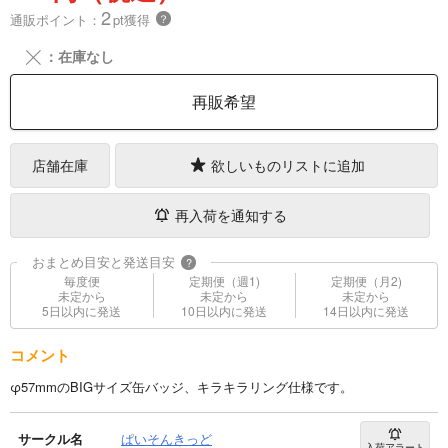
2
通販ポイント：
pt獲得
？
╳
：在庫なし
再販希望
店舗在庫
欲しいものリストに追加
再入荷を通知する
おまとめ目安と発送目安
?
毎度便
定期便（週1)
定期便（月2)
未定から
未定から
未定から
5日以内に発送
10日以内に発送
14日以内に発送
コメント
φ57mmのBIGサイズ缶バッジ、キラキラリング仕様です。
サークル名
ぱいそんきっど
入荷アラート