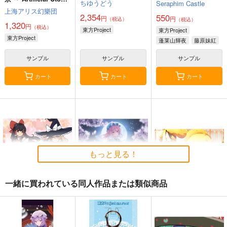
ちゆうどう
Seraphim Castle
in Ruins.
上海アリス幻樂団
2,354
550
円
円
（税込）
（税込）
1,320
円
（税込）
東方Project
東方Project
東方Project
蓬莱山輝夜
藤原妹紅
サンプル
サンプル
サンプル
カート
カート
カート
もっと見る！
一緒に買われている同人作品または類似商品
東方M-1ぐらんぷり音
零れ桜／黄昏模様の感
狐色 祭り色二十三
楽集３
情論
尾。