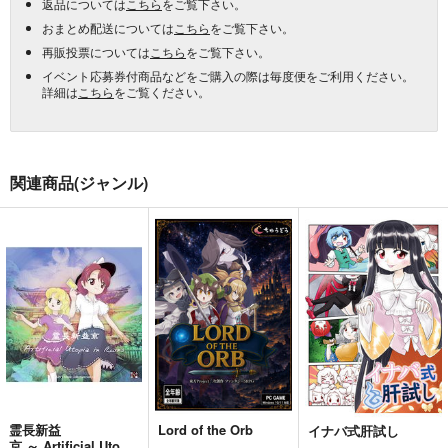
返品については
こちら
をご覧下さい。
おまとめ配送については
こちら
をご覧下さい。
再販投票については
こちら
をご覧下さい。
イベント応募券付商品などをご購入の際は毎度便をご利用ください。
詳細は
こちら
をご覧ください。
関連商品(ジャンル)
霊長新益
Lord of the Orb
イナバ式肝試し
京 ～ Artificial Utopia