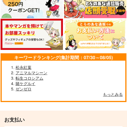
東方インストEDM14
Illstarred Dive
SPACELECTRO
FELT
2,357
1,540
円
円
（税込）
（税込）
サンプル
サンプル
作品詳細
作品詳細
キーワードランキング(集計期間：07/30～08/05)
松永紅葉
アニマルマシーン
転生コロシアム
賭ケグルイ
ゼンゼロ
もっとみる
お支払い