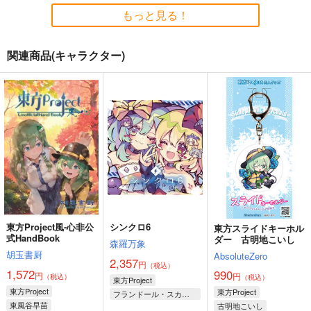
ders.
幽閉サテライト
上海アリス幻樂団
もっと見る！
2,200
円
（税込）
2,750
1,760
円
円
（税込）
（税込）
東方Project
東方Project
東方Project
関連商品(キャラクター)
サンプル
サンプル
サンプル
東方スライドキーホル
Revolutionize Floor -
カート
カート
カート
不可測的メトロポリス
ダー 古明地さとり
Amateras Records R
少女フラクタル
emixes Vol.5-
AbsoluteZero
Amateras Records
1,572
円
（税込）
990
1,572
円
円
（税込）
（税込）
古明地さとり
古明地こいし
サンプル
サンプル
サンプル
作品詳細
作品詳細
作品詳細
東方Project風-心非公
シンクロ6
東方スライドキーホル
式HandBook
ダー 古明地こいし
森羅万象
胡玉書厨
AbsoluteZero
2,357
円
（税込）
1,572
990
円
円
（税込）
（税込）
寂光寂
東方剛欲異聞～水没し
東方Project
滅 ～ The Truth of th
た沈愁地獄
東方Project
東方Project
フランドール・スカーレット
e Cessation of Dukk
東風谷早苗
古明地こいし
Demetori
黄昏フロンティア
古明地こいし