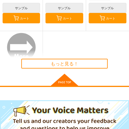
ha
古明地こいし
1,320
2,200
円
円
（税込）
（税込）
サンプル
サンプル
サンプル
東方Project
博麗霊夢
東方Project
カート
カート
カート
サンプル
サンプル
御伽噺のカラクリは、
DOLLY MIXTURES
魔法が生まれた日
カート
カート
幽閉サテライト
Meme in Wonderland.
幽閉サテライト
770
1,222
843
円
円
円
（税込）
（税込）
（税込）
サンプル
サンプル
サンプル
もっと見る！
作品詳細
作品詳細
作品詳細