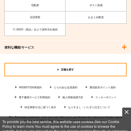
宅配便
ポスト投函
店頭受取
おまとめ配送
11,000円（税込）以上で送料当社負担
便利な機能/サービス
店舗を探す
WEBSITE利用規約
とらのあな会員規約
通信販売ポイント規約
電子書籍サービス利用規約
個人情報保護方針
クッキーポリシー
特定商取引法に基づく表示
なりすまし・いたずら注文について
For Overseas customer, now you can ship your purchases by using purchases agent
services “AOCS”! Click {more…} for more information …
more
To provide you the best service, this website uses cookies.See our Cookie
Policy to learn more.You must agree to the use of cookies to browse the
website, but you can also refuse the use of some cookies through your browser