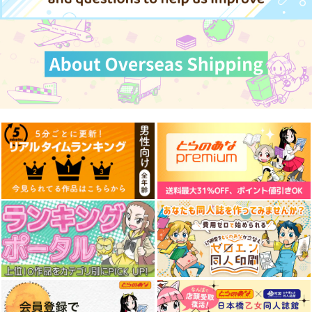
Perpetual Nightmare
森羅万象に触れて
その神のジレンマに
IRON ATTACK!
幽閉サテライト
幽閉サテライト
1,320
1,564
843
円
円
円
（税込）
（税込）
（税込）
サンプル
サンプル
サンプル
作品詳細
作品詳細
作品詳細