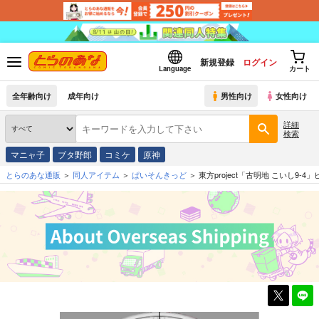
新規登録
ログイン
Language
カート
全年齢向け
成年向け
男性向け
女性向け
詳細
検索
マニャ子
ブタ野郎
コミケ
原神
とらのあな通販
同人アイテム
ぱいそんきっど
東方project「古明地 こいし9-