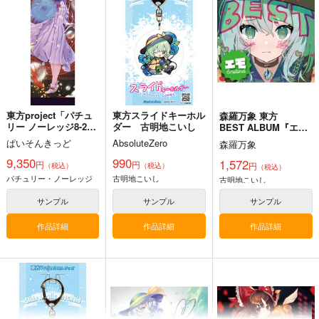
あ～るの～と
幽閉サテライト
狐色
2,750
2,750
660
円
円
円
（税込）
（税込）
（税込）
東方Project
東方Project
東方Project
八雲藍
菅牧典
サンプル
サンプル
サンプル
カート
カート
カート
東方project「パチュ
東方スライドキーホル
森羅万象 東方
リー ノーレッジ8-2」
ダー 古明地こいし
BEST ALBUM『エ
特大タペストリー
モ』
ぱいそんきっど
AbsoluteZero
森羅万象
9,350
990
1,572
円
円
円
（税込）
（税込）
（税込）
パチュリー・ノーレッジ
古明地こいし
古明地こいし
サンプル
サンプル
サンプル
作品詳細
作品詳細
作品詳細
星に寄せる想い/色は
始まりの雨
東方錦上
匂へど散りぬるを
京 ～ Fossilized Won
幽閉サテライト