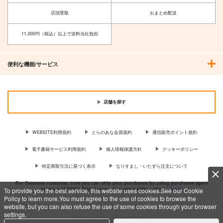
店頭受取
おまとめ配送
11,000円（税込）以上で送料当社負担
便利な機能/サービス
店舗を探す
WEBSITE利用規約
とらのあな会員規約
通信販売ポイント規約
電子書籍サービス利用規約
個人情報保護方針
クッキーポリシー
特定商取引法に基づく表示
なりすまし・いたずら注文について
For Overseas customer, now you can ship your purchases by using purchases agent
services “AOCS”! Click {more…} for more information …
more
To provide you the best service, this website uses cookies.See our Cookie
Policy to learn more.You must agree to the use of cookies to browse the
website, but you can also refuse the use of some cookies through your browser
settings.
c TORANOANA Inc, All Rights Reserved.