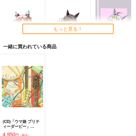
ギャルゲーム批評
Get well soon
忘れ物のありか
2026年１月号
鈍色
モス製麺
もっと見る！
Ｏ山出版
944
200
円
円
専売
（税込）
（税込）
440
円
（税込）
ウマ娘 プリティーダービー
ウマ娘 プリティーダービー
一緒に買われている商品
ウマ娘 プリティーダービー
ジャングルポケット×アグネスタキオン
スティルインラブ
サンプル
サンプル
サンプル
ウマ娘 スティルイン
ウマ娘 ライスシャワ
ウマ娘 オグリキャッ
ラブ 防水ステッカー
ー2 防水ステッカー
プ スマホサイズ防水
カート
カート
カート
ステッカー
コパン
コパン
コパン
440
440
440
円
円
円
（税込）
（税込）
（税込）
スティルインラブ
ライスシャワー
オグリキャップ
サンプル
サンプル
サンプル
作品詳細
作品詳細
作品詳細
(CD)「ウマ娘 プリテ
ィーダービー」
WINNING LIVE 32
4,950
円
（税込）