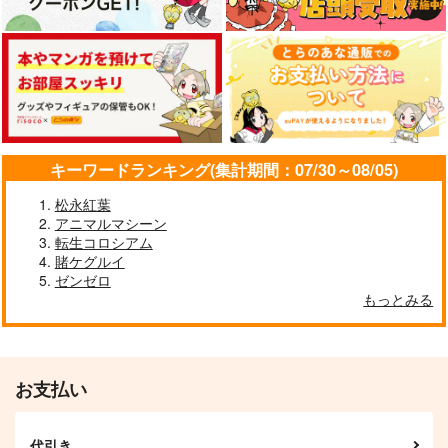
ウマ娘 メジロアルダ
ン 防水ステッカー
コパン
星空と朝焼け
皇帝はかく語りき3
Milky way
440
円
（税込）
nini
いどんち
nini
ウマ娘 プリティーダービー
787
1,980
2,357
円
円
円
（税込）
（税込）
キーワードランキング(集計期間：07/30～08/05)
（税込）
メジロアルダン
シンボリルドルフ
アドマイヤベガ
アドマイヤベガ×ナリタトップロード
松永紅葉
サンプル
サンプル
サンプル
サンプル
アニマルマシーン
転生コロシアム
カート
作品詳細
作品詳細
作品詳細
賭ケグルイ
ゼンゼロ
もっとみる
お支払い
代引き