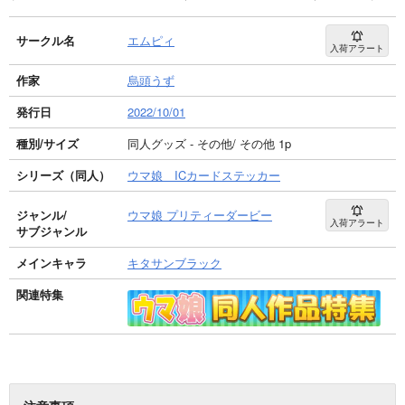
サークル名
エムピィ
入荷アラート
作家
烏頭うず
発行日
2022/10/01
種別/サイズ
同人グッズ - その他/ その他 1p
シリーズ（同人）
ウマ娘 ICカードステッカー
ジャンル/
ウマ娘 プリティーダービー
入荷アラート
サブジャンル
メインキャラ
キタサンブラック
関連特集