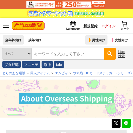
新規登録
ログイン
Language
カート
全年齢向け
成年向け
男性向け
女性向け
詳細
検索
ブタ野郎
マニャ子
原神
fate
とらのあな通販
同人アイテム
エムピィ
ウマ娘 ICカードステッカー
(シリーズ)