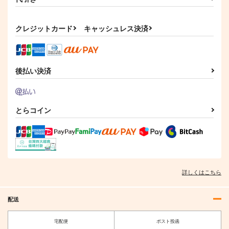
クレジットカード
キャッシュレス決済
忘れ物のありか
Get well soon
モス製麺
鈍色
200
944
円
円
（税込）
（税込）
後払い決済
スティルインラブ
ジャングルポケット×アグネスタキオン
サンプル
サンプル
とらコイン
作品詳細
作品詳細
詳しくはこちら
配送
宅配便
ポスト投函