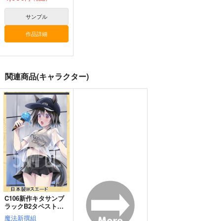
サンプル
ゴールドシップ風雲録
ゴールドシップ風雲録
皇帝はかく語りき3
7
６
作品詳細
いどんち
雪墨庵
雪墨庵
1,980
円
（税込）
660
660
円
円
（税込）
（税込）
ウマ娘 プリティーダービー
ウマ娘 プリティーダービー
ウマ娘 プリティーダービー
シンボリルドルフ
関連商品(キャラクター)
ゴールドシップ
ゴールドシップ
ジェンティルドンナ
ノーリーズン
オルフェーヴル
ウマ娘 ブエナビス
ウマ娘 メジロアルダ
ウマ娘 ベルノライ
サンプル
サンプル
サンプル
タ 防水ステッカー
ン 防水ステッカー
ト 防水ステッカー
カルストンライトオ
ドリームジャーニー
コパン
コパン
コパン
カート
カート
カート
440
440
440
円
円
円
（税込）
（税込）
（税込）
ブエナビスタ
メジロアルダン
ベルノライト
サンプル
サンプル
サンプル
作品詳細
作品詳細
作品詳細
C106新作キタサンブ
ラックB2タペストリ
ー
魔法新撰組