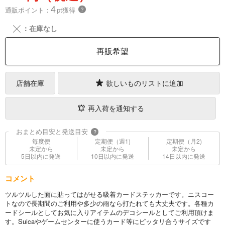
4
通販ポイント：
pt獲得
？
╳
：在庫なし
再販希望
店舗在庫
欲しいものリストに追加
再入荷を通知する
おまとめ目安と発送目安
?
毎度便
定期便（週1)
定期便（月2)
未定から
未定から
未定から
5日以内に発送
10日以内に発送
14日以内に発送
コメント
ツルツルした面に貼ってはがせる吸着カードステッカーです。ニスコー
トなので長期間のご利用や多少の雨なら打たれても大丈夫です。各種カ
ードシールとしてお気に入りアイテムのデコシールとしてご利用頂けま
す。Suicaやゲームセンターに使うカード等にピッタリ合うサイズです