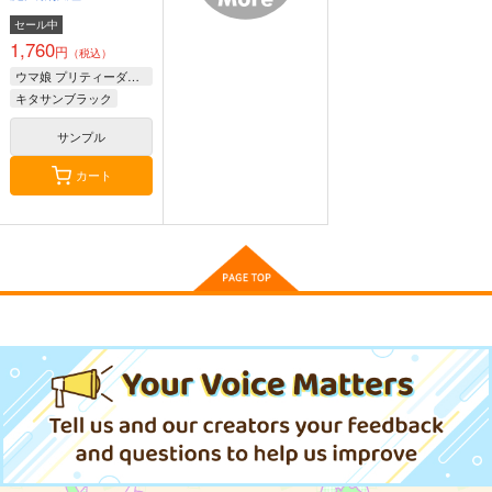
セール中
1,760
円
（税込）
ゴールドシップ風雲録
ウマ娘ゴールドシップ
ウマ娘 マチカネタン
５
耐水ステッカー
ウマ娘 プリティーダービー
ホイザ耐水ステッカー
キタサンブラック
雪墨庵
コパン
コパン
660
440
440
円
円
円
サンプル
（税込）
（税込）
（税込）
ウマ娘 プリティーダービー
ウマ娘 プリティーダービー
ウマ娘 プリティーダービー
カート
ウマ娘 マチカネタン
ウマ娘 オグリキャッ
ウマ娘 マチカネタン
ゴールドシップ
ホイザ(ちびキャラ) 防
プ(ちびキャラ) 防水ス
ホイザ耐水ステッカー
アグネスタキオン
水ステッカー
テッカー
コパン
コパン
サンプル
サンプル
サンプル
コパン
マンハッタンカフェ
440
440
440
円
円
円
（税込）
（税込）
（税込）
カート
カート
カート
マチカネタンホイザ
オグリキャップ
サンプル
サンプル
サンプル
作品詳細
作品詳細
作品詳細