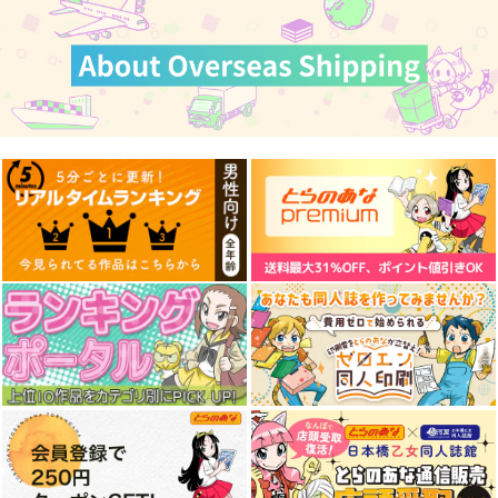
UMAMANGAアラカル
ウマ娘 ベルノライ
ウマ娘 ブエナビス
ト 2026 SUMMER
ト 防水ステッカー
タ 防水ステッカー
Rebel Alliance
コパン
コパン
1,210
440
440
円
円
円
（税込）
（税込）
（税込）
C106新作キタサンブ
すいせいICステッカー
あやめICステッカー2
ウマ娘 プリティーダービー
ウマ娘 プリティーダービー
ウマ娘 プリティーダービー
ラックB2タペストリ
Four Seasons
Four Seasons
ー
アーモンドアイ
ベルノライト
ブエナビスタ
魔法新撰組
110
110
ステイゴールド
円
円
（税込）
（税込）
1,760
サンプル
サンプル
サンプル
円
（税込）
星街すいせい
百鬼あやめ
キタサンブラック
カート
カート
カート
サンプル
サンプル
サンプル
作品詳細
作品詳細
作品詳細