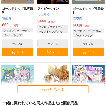
ゴールドシップ風雲録
アイビーツイン
ゴールドシップ風雲録
9
8
よぬりめ
雪墨庵
雪墨庵
944
円
（税込）
660
660
円
円
（税込）
（税込）
ウマ娘 プリティーダービー
ウマ娘 プリティーダービー
ウマ娘 プリティーダービー
マヤノトップガン×ナリタブライアン
ゴールドシップ
ゴールドシップ
ラッキーライラック
ステイゴールド
サンプル
サンプル
サンプル
マルシュロレーヌ
フェノーメノ
カート
カート
カート
もっと見る！
一緒に買われている同人作品または類似商品