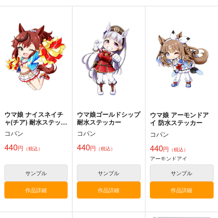
ミライウララとイマウ
もしかしてもしかして
UMAmusume DATA
ララ
FILES 17
鈍色
キノコの森
茶々組・竜姐会＆初心
787
円
（税込）
の会
1,572
円
（税込）
ウマ娘 プリティーダービー
689
ウマ娘 プリティーダービー
円
ジャングルポケット×アグネスタキオン
（税込）
ハルウララ
ウマ娘 プリティーダービー
キングヘイロー
オグリキャップ
ライスシャワー
タマモクロス
サンプル
サンプル
サンプル
スーパークリーク
ウマ娘 ナイスネイチ
ウマ娘ゴールドシップ
ウマ娘 アーモンドア
カート
カート
カート
ャ(チア) 耐水ステッカ
耐水ステッカー
イ 防水ステッカー
ー
コパン
コパン
コパン
440
440
440
円
円
円
（税込）
（税込）
（税込）
アーモンドアイ
サンプル
サンプル
サンプル
作品詳細
作品詳細
作品詳細