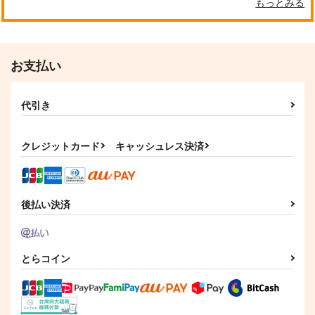
もっとみる
作品詳細
作品詳細
作品詳細
お支払い
代引き
クレジットカード
キャッシュレス決済
雛菜ICステッカー3
小糸ICステッカー3
後払い決済
透ICステッカー3
Blitzrecord
Blitzrecord
Blitzrecord
110
110
110
円
円
円
（税込）
（税込）
（税込）
市川雛菜
福丸小糸
浅倉透
とらコイン
サンプル
サンプル
サンプル
作品詳細
作品詳細
作品詳細