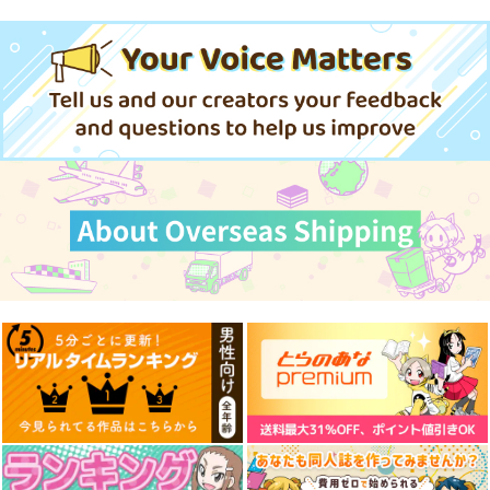
戌神ころね
輪堂千速
綺々羅々ヴィヴィ
サンプル
サンプル
サンプル
作品詳細
作品詳細
作品詳細
みこちICステッカー
あやめICステッカー5
さかまたICステッカ
ー 3
Four Seasons
Four Seasons
Four Seasons
110
110
円
円
（税込）
（税込）
160
円
さくらみこ
百鬼あやめ
（税込）
沙花叉クロヱ