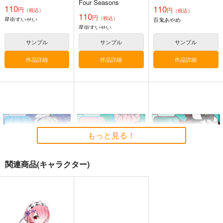
Four Seasons
110
110
円
円
（税込）
（税込）
110
円
（税込）
星街すいせい
百鬼あやめ
星街すいせい
サンプル
サンプル
サンプル
作品詳細
作品詳細
作品詳細
もっと見る！
関連商品(キャラクター)
ホロライブ・ICステッ
ホロライブ・ICステッ
ホロライブ・ICステッ
カー（天音かなた・ナ
カー（博衣こより）
カー（沙花叉クロヱ）
ース衣装）
G.G.W
G.G.W
G.G.W