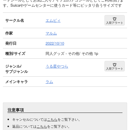
す。Suicaやゲームセンターに使うカード等にピッタリ合うサイズです
サークル名
エムピィ
入荷アラート
作家
マルム
発行日
2022/10/10
種別/サイズ
同人グッズ - その他/ その他 1p
ジャンル/
うる星やつら
入荷アラート
サブジャンル
メインキャラ
ラム
注意事項
キャンセルについては
こちら
をご覧下さい。
返品については
こちら
をご覧下さい。