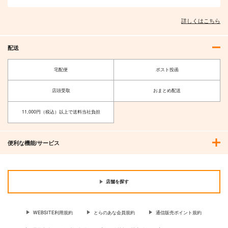
詳しくはこちら
配送
宅配便
ポスト投函
店頭受取
おまとめ配送
11,000円（税込）以上で送料当社負担
円香ICステッカー3
ホシノICステッカー3
Blitzrecord
Four Seasons
便利な機能/サービス
110
110
円
円
（税込）
（税込）
樋口円香
小鳥遊ホシノ
サンプル
サンプル
店舗を探す
作品詳細
作品詳細
WEBSITE利用規約
とらのあな会員規約
通信販売ポイント規約