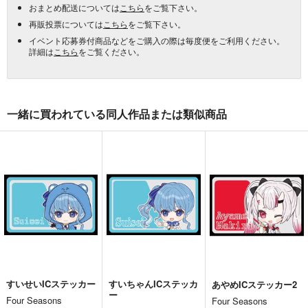
おまとめ配送については
こちら
をご覧下さい。
再販投票については
こちら
をご覧下さい。
イベント応募券付商品などをご購入の際は毎度便をご利用ください。
詳細は
こちら
をご覧ください。
一緒に買われている同人作品または類似商品
すいせいICステッカー
すいちゃんICステッカ
あやめICステッカー2
ー
Four Seasons
Four Seasons