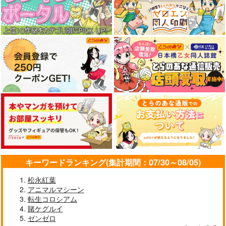
サンプル
サンプル
サンプル
作品詳細
作品詳細
作品詳細
ホシノICステッカー1
ユウカICステッカー1
ホロライブ・ICステッ
キーワードランキング(集計期間：07/30～08/05)
カー（百鬼あやめ2）
Four Seasons
Four Seasons
G.G.W
松永紅葉
110
110
円
円
（税込）
（税込）
アニマルマシーン
330
円
小鳥遊ホシノ
早瀬ユウカ
（税込）
転生コロシアム
百鬼あやめ
賭ケグルイ
ゼンゼロ
サンプル
サンプル
サンプル