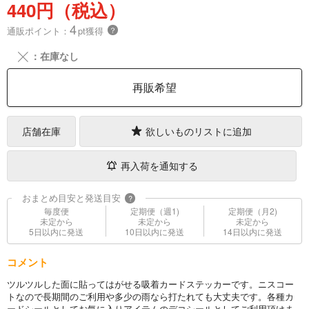
440円（税込）
4
通販ポイント：
pt獲得
？
╳
：在庫なし
再販希望
店舗在庫
欲しいものリストに追加
再入荷を通知する
おまとめ目安と発送目安
?
毎度便
定期便（週1)
定期便（月2)
未定から
未定から
未定から
5日以内に発送
10日以内に発送
14日以内に発送
コメント
ツルツルした面に貼ってはがせる吸着カードステッカーです。ニスコー
トなので長期間のご利用や多少の雨なら打たれても大丈夫です。各種カ
ードシールとしてお気に入りアイテムのデコシールとしてご利用頂けま