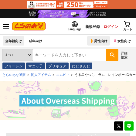
新規登録
ログイン
Language
カート
全年齢向け
成年向け
男性向け
女性向け
詳細
検索
フリーレン
マニャ子
プリキュア
にじさんじ
とらのあな通販
同人アイテム
エムピィ
うる星やつら ラム レインボー:ICカ