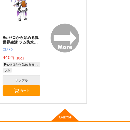
440
440
440
円
円
円
（税込）
（税込）
（税込）
天音かなた
博衣こより
沙花叉クロヱ
サンプル
サンプル
サンプル
作品詳細
作品詳細
作品詳細
Re:ゼロから始める異
世界生活 ラム防水ス
テッカー
コパン
440
円
（税込）
Re:ゼロから始める異世界生活
ラム
サンプル
カート
ホロライブ・ICステッ
ホロライブ・ICステッ
ホロライブ・ICステッ
カー（戌神ころね・制
カー（輪堂千速）
カー（綺々羅々ヴィヴ
服衣装）
ィ）
G.G.W
G.G.W
G.G.W
440
440
440
円
円
円
（税込）
（税込）
（税込）