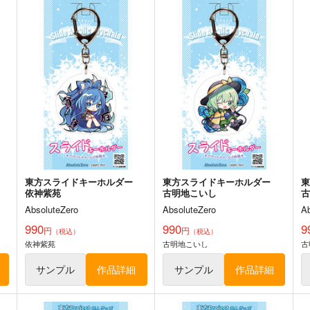
藤丸立香
ト
サンプル
カート
サンプル
カート
ー
東方スライドキーホルダー
東方スライドキーホルダー
レミリア
フランドール
AbsoluteZero
AbsoluteZero
A
990
990
5
円
円
（税込）
（税込）
東方Project
東方Project
東
レミリア・スカーレット
フランドール・スカーレット
ト
サンプル
カート
サンプル
カート
ー
東方スライドキーホルダー
東方スライドキーホルダー
依神紫苑
古明地こいし
AbsoluteZero
AbsoluteZero
A
990
990
9
円
円
（税込）
（税込）
依神紫苑
古明地こいし
古
舟幽霊
冬の女王は逃さない
確
泥沼分室
さんごの森
サンプル
作品詳細
サンプル
作品詳細
1,572
787
円
円
専売
専売
（税込）
（税込）
Fate/Grand Order
勝海舟
Fate/Grand Order
F