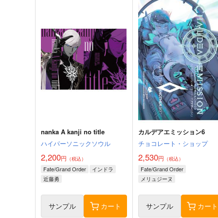
nanka A kanji no title
カルデアエミッション6
ハイパーソニックソウル
チョコレート・ショップ
2,200
2,530
円
円
（税込）
（税込）
Fate/Grand Order
インドラ
Fate/Grand Order
近藤勇
メリュジーヌ
サンプル
カート
サンプル
カー