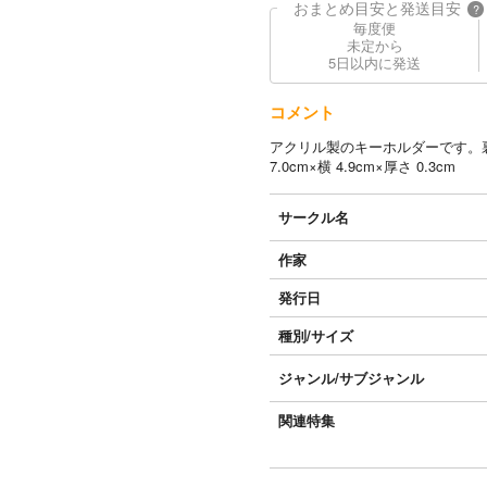
おまとめ目安と発送目安
?
毎度便
未定から
5日以内に発送
コメント
アクリル製のキーホルダーです。
7.0cm×横 4.9cm×厚さ 0.3cm
サークル名
作家
発行日
種別/サイズ
ジャンル/
サブジャンル
関連特集