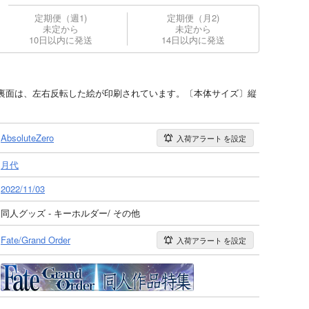
定期便（週1)
定期便（月2)
未定から
未定から
10日以内に発送
14日以内に発送
裏面は、左右反転した絵が印刷されています。〔本体サイズ〕縦
AbsoluteZero
入荷アラート
を設定
月代
2022/11/03
同人グッズ - キーホルダー/ その他
Fate/Grand Order
入荷アラート
を設定