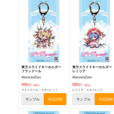
サンプル
カート
サンプル
カー
東方スライドキーホルダー
東方スライドキーホルダ
古明地こいし
依神紫苑
AbsoluteZero
AbsoluteZero
990
990
円
円
（税込）
（税込）
東方Project
古明地こいし
東方Project
依神紫苑
サンプル
カート
サンプル
カー
東方スライドキーホルダー
東方スライドキーホルダ
フランドール
レミリア
AbsoluteZero
AbsoluteZero
990
990
円
円
（税込）
（税込）
フランドール・スカーレット
レミリア・スカーレット
雷霆の気まぐれ
本庄雷太アートワーク
ス Fate/Grand Order篇03
コレ！
サンプル
作品詳細
サンプル
作品詳細
PhraseGallery
858
円
専売
（税込）
3,300
円
（税込）
Fate/Grand Order
藤丸立香