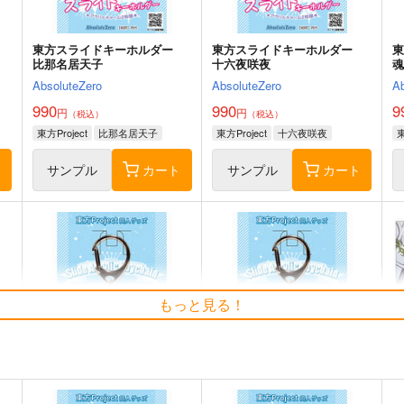
ト
サンプル
カート
サンプル
カート
ー
東方スライドキーホルダー
東方スライドキーホルダー
比那名居天子
十六夜咲夜
AbsoluteZero
AbsoluteZero
A
990
990
9
円
円
（税込）
（税込）
東方Project
比那名居天子
東方Project
十六夜咲夜
東
ト
サンプル
カート
サンプル
カート
えふじいおう和風肖像画集参
探偵モンテ・クリスト完全幻
斎
もっと見る！
覚本
800個入りタコ焼き
Owen
787
2
円
専売
（税込）
944
円
（税込）
Fate/Grand Order
葛飾北斎
F
Fate/Grand Order
巌窟王 モンテ・クリスト