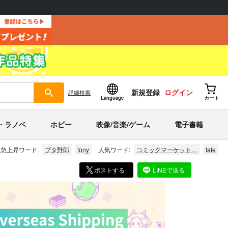
新規登録
ログイン
詳細
検索
Language
カート
・ラノベ
ホビー
映像/音楽/ゲーム
電子書籍
急上昇ワード:
ブタ野郎
tony
人気ワード:
コミックマーケット…
fate
ポストする
LINEで送る