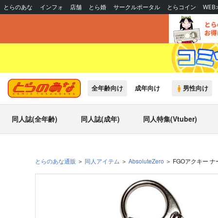
とらのあな
インフォ
店舗
とら婚
サークルポータル
とらコイン
WE
全年齢向け
成年向け
男性向け
同人誌(全年齢)
同人誌(成年)
同人特集(Vtuber)
とらのあな通販
同人アイテム
AbsoluteZero
FGOアクキー 