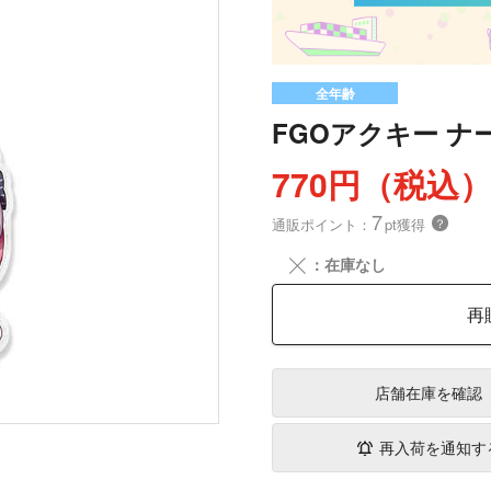
全年齢
FGOアクキー 
770円（税込
7
通販ポイント：
pt獲得
？
╳
：在庫なし
再
店舗在庫
を確認
再入荷を通知す