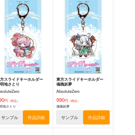
サンプル
カート
サンプル
カート
東方クリアファイル 紅美鈴
８
bsoluteZero
50
円
（税込）
方Project
紅美鈴
サンプル
カート
東方スライドキーホルダー
東方スライドキーホルダー
古明地さとり
魂魄妖夢
bsoluteZero
AbsoluteZero
90
990
円
円
（税込）
（税込）
明地さとり
魂魄妖夢
定申告締切直前SP
ドバイフィックス
愛をみる少年
チョコレート・ショップ
サンプル
作品詳細
サンプル
作品詳細
629
1,100
円
円
専売
（税込）
（税込）
ate/Grand Order
藤丸立香
Fate/Grand Order