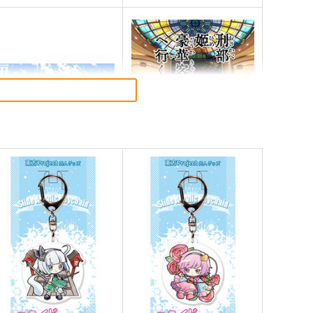
海嘯に永訣
刑部姫 豪華客船へ行く
wen
んじゃめな本舗
87
605
円
円
（税込）
（税込）
ate/Grand Order
斎藤一
Fate/Grand Order
刑部姫
藤丸立香
蘆屋道満