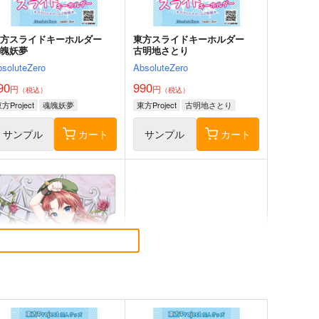
サンプル
カート
サンプル
カート
東方スライドキーホルダー
東方スライドキーホルダー
魂魄妖夢
古明地さとり
bsoluteZero
AbsoluteZero
90
990
円
円
（税込）
（税込）
方Project
魂魄妖夢
東方Project
古明地さとり
サンプル
カート
サンプル
カート
藤一の本2
LACKGAKIBOX2025
斎藤一の本を出すサークル
珈琲紳士の部屋
,357
3,144
円
円
（税込）
（税込）
ate/Grand Order
斎藤一
Fate/Grand Order
藤堂平助
一文字則宗
岡田以蔵