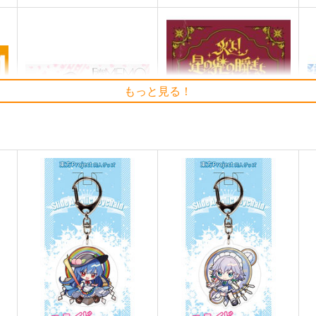
もっと見る！
A
Fate/GOMEMO10
火よ！星の光の瞬きよ
ワダメモ
Owen
O
785
5,500
7
円
円
（税込）
（税込）
Fate/Grand Order
Fate/Grand Order
F
巌窟王 エドモン・ダンテス
巌窟王 モンテ・クリスト
藤丸立香