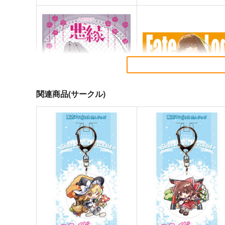
関連商品(サークル)
悪縁
Fate Log Grand UNOFFICI
L FANBOOK
ぽむ屋
act on
770
円
（税込）
1,430
円
（税込）
Fate/Grand Order
Fate/Grand Order
岸波白野
マシュ・キリエライト
リリス
ギルガメッシュ