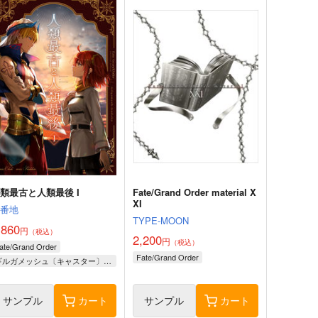
類最古と人類最後 I
Fate/Grand Order material X
XI
壱番地
TYPE-MOON
,860
円
（税込）
2,200
円
（税込）
ate/Grand Order
Fate/Grand Order
ギルガメッシュ〔キャスター〕×ぐだ子
サンプル
カート
サンプル
カート