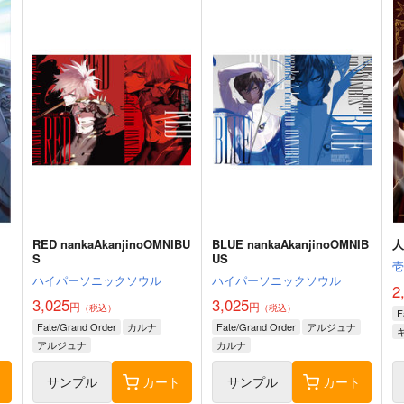
RED nankaAkanjinoOMNIBU
BLUE nankaAkanjinoOMNIB
人
S
US
ハイパーソニックソウル
ハイパーソニックソウル
2
3,025
3,025
円
円
（税込）
（税込）
F
Fate/Grand Order
カルナ
Fate/Grand Order
アルジュナ
アルジュナ
カルナ
ト
サンプル
カート
サンプル
カート