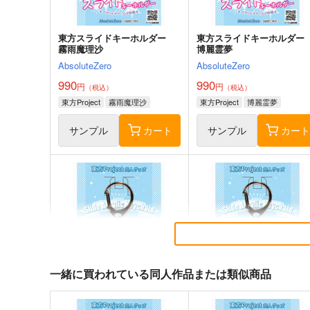
サンプル
カート
サンプル
カー
東方スライドキーホルダー
東方スライドキーホルダ
霧雨魔理沙
博麗霊夢
AbsoluteZero
AbsoluteZero
990
990
円
円
（税込）
（税込）
東方Project
霧雨魔理沙
東方Project
博麗霊夢
サンプル
カート
サンプル
カー
FGO/FAKE DUME
蒐集
TOKIMOOON
羊小屋
495
787
円
円
専売
（税込）
（税込）
一緒に買われている同人作品または類似商品
オールキャラ
Fate/Grand Order
Fate/Grand Order
曲亭馬琴