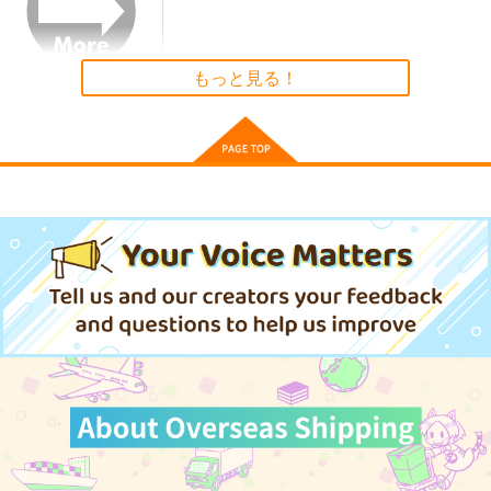
作品詳細
作品詳細
作品詳細
もっと見る！
Hi-Tech Veats 04
Earthback - Hommar
J-NERATION 9
ju
INTX Rec.
J-NERATION
Hommarju
1,415
1,650
円
円
（税込）
（税込）
1,430
円
（税込）
サンプル
サンプル
サンプル
作品詳細
作品詳細
作品詳細