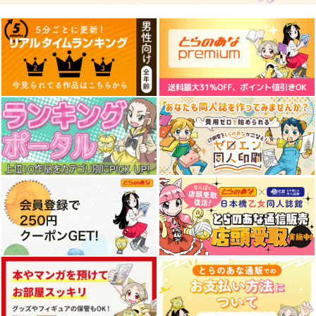
Marioneta
Polyphonix Remixie
J-NERATION TOYS
s Collection
YTR RECORDS
J-NERATION
ADSRecordings
1,100
1,650
円
円
（税込）
（税込）
1,650
円
（税込）
サンプル
サンプル
サンプル
作品詳細
作品詳細
作品詳細