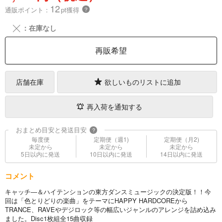
12
通販ポイント：
pt獲得
？
╳
：在庫なし
再販希望
店舗在庫
欲しいものリストに追加
再入荷を通知する
おまとめ目安と発送目安
?
毎度便
定期便（週1)
定期便（月2)
未定から
未定から
未定から
5日以内に発送
10日以内に発送
14日以内に発送
コメント
キャッチ―＆ハイテンションの東方ダンスミュージックの決定版！！今
回は「色とりどりの楽曲」をテーマにHAPPY HARDCOREから
TRANCE、RAVEやデジロック等の幅広いジャンルのアレンジを詰め込み
ました。Disc1枚組全15曲収録