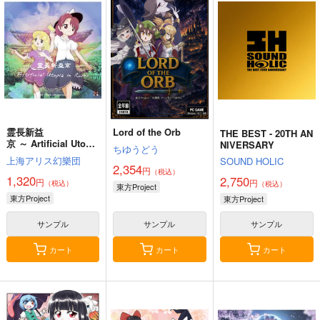
霊長新益
Lord of the Orb
THE BEST - 20TH AN
京 ～ Artificial Utopia
NIVERSARY
ちゆうどう
in Ruins.
上海アリス幻樂団
SOUND HOLIC
2,354
円
（税込）
1,320
2,750
円
円
（税込）
（税込）
東方Project
東方Project
東方Project
サンプル
サンプル
サンプル
カート
カート
カート