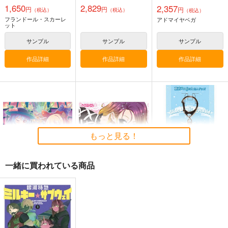
1,650
2,829
2,357
円
円
円
（税込）
（税込）
（税込）
フランドール・スカーレ
アドマイヤベガ
ット
サンプル
サンプル
サンプル
作品詳細
作品詳細
作品詳細
Clutch Shooter #05
必然のカタストロフィ
／Magical-マジカル-
Silver Forest
少女フラクタル
1,430
円
（税込）
2,750
円
（税込）
東方Project
東方Project
十六夜咲夜
もっと見る！
サンプル
サンプル
一緒に買われている商品
カート
カート
ぶちあげアップデー
おしえて！聖おねえち
東方スライドキーホル
ト！3
ゃん！
ダー 霧雨魔理沙
Rolling Contact
Rolling Contact
AbsoluteZero