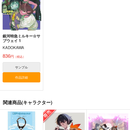
1,430
770
990
円
円
円
（税込）
（税込）
（税込）
霧雨魔理沙
サンプル
サンプル
サンプル
作品詳細
作品詳細
作品詳細
銀河特急ミルキー☆サ
ブウェイ 1
KADOKAWA
836
円
（税込）
サンプル
作品詳細
関連商品(キャラクター)
Prev Decade
イズナ流忍法!氷菓の
主殿！夏です！海で
術!ですっ
す！お祭りですっ！
glitch@SoundStudio
colis Records
colis Records
1,650
円
（税込）
1,500
1,500
円
円
（税込）
（税込）
久田イズナ
久田イズナ