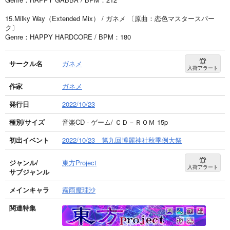
15.Milky Way（Extended Mix） / ガネメ 〔原曲：恋色マスタースパー
ク〕
Genre：HAPPY HARDCORE / BPM：180
サークル名
ガネメ
入荷アラート
作家
ガネメ
発行日
2022/10/23
種別/サイズ
音楽CD - ゲーム/ ＣＤ－ＲＯＭ 15p
初出イベント
2022/10/23 第九回博麗神社秋季例大祭
ジャンル/
東方Project
入荷アラート
サブジャンル
メインキャラ
霧雨魔理沙
関連特集