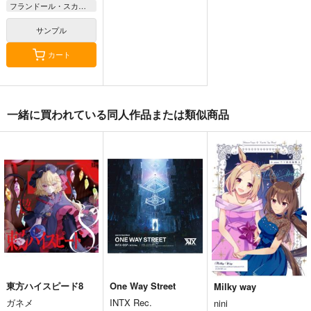
フランドール・スカーレット
サンプル
カート
狐色 祭り色二十三
寂光寂
東方紅魔郷～
一緒に買われている同人作品または類似商品
尾。
滅 ～ The Truth of th
the Embodiment of
e Cessation of Dukk
Scarlet Devil～
狐色
Demetori
上海アリス幻樂団
ha
660
1,320
1,100
円
円
円
（税込）
（税込）
（税込）
東方Project
八雲藍
東方Project
博麗霊夢
東方Project
菅牧典
サンプル
サンプル
サンプル
カート
カート
カート
東方ハイスピード8
One Way Street
Milky way
ガネメ
INTX Rec.
nini