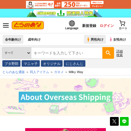
新規登録
ログイン
Language
カート
全年齢向け
成年向け
男性向け
女性向け
詳細
検索
ブタ野郎
マニャ子
オリジナル
にじさんじ
とらのあな通販
同人アイテム
ガネメ
Milky Way