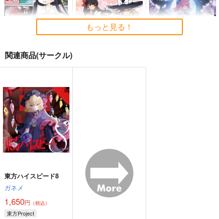
もっと見る！
関連商品(サークル)
イナバ式肝試し
東方M-1ぐらんぷり音
零れ桜／黄昏模様の感
楽集３
情論
Seraphim Castle
あ～るの～と
幽閉サテライト
550
円
（税込）
2,750
2,750
円
円
（税込）
（税込）
東方Project
東方Project
東方Project
蓬莱山輝夜
藤原妹紅
サンプル
サンプル
サンプル
カート
カート
カート
東方ハイスピード8
ガネメ
1,650
円
（税込）
東方Project