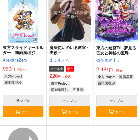
サンプル
サンプル
サンプル
作品詳細
作品詳細
作品詳細
東方スライドキーホル
魔法使いのいる教室～
東方の迷宮Tri -夢見る
ダー 霧雨魔理沙
爽籟～
乙女と神秘の宝珠-
AbsoluteZero
まぁすふる
偽英国紳士団
990
2,481
円
セール中
専売
円
（税込）
（税込）
220
東方Project
円
東方Project
博麗霊夢
（税込）
霧雨魔理沙
霧雨魔理沙
東方Project
宇佐見蓮子
霧雨魔理沙
五条悟
射命丸文
サンプル
サンプル
サンプル
Next Decade
CYQLE
Hi-Tech Veats 05
glitch@SoundStudio
INTX Rec.
カート
カート
カート
INTX Rec.
1,540
3,144
2,122
円
円
円
（税込）
（税込）
（税込）
サンプル
サンプル
サンプル