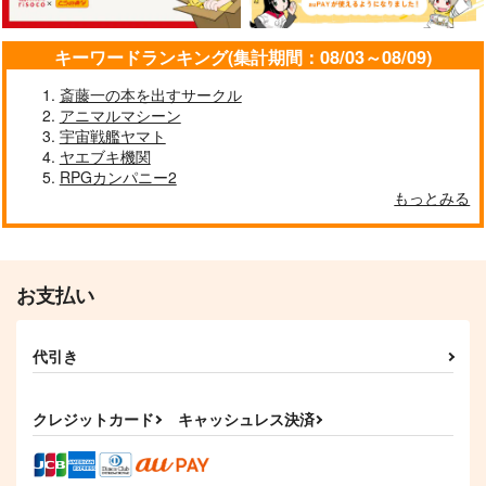
キーワードランキング(集計期間：08/03～08/09)
斎藤一の本を出すサークル
アニマルマシーン
宇宙戦艦ヤマト
ヤエブキ機関
RPGカンパニー2
もっとみる
Super Stronger Icicl
Unitone STRONG
e Dance
Unitone
INTX Rec.
1,540
円
（税込）
お支払い
1,650
円
（税込）
チルノ
サンプル
サンプル
代引き
作品詳細
作品詳細
クレジットカード
キャッシュレス決済