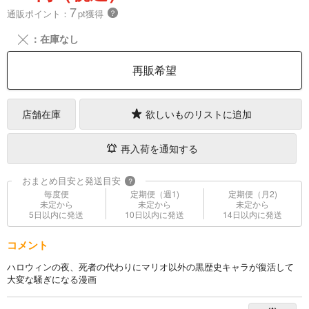
7
通販ポイント：
pt獲得
？
╳
：在庫なし
再販希望
店舗在庫
欲しいものリストに追加
再入荷を通知する
おまとめ目安と発送目安
?
毎度便
定期便（週1)
定期便（月2)
未定から
未定から
未定から
5日以内に発送
10日以内に発送
14日以内に発送
コメント
ハロウィンの夜、死者の代わりにマリオ以外の黒歴史キャラが復活して
大変な騒ぎになる漫画