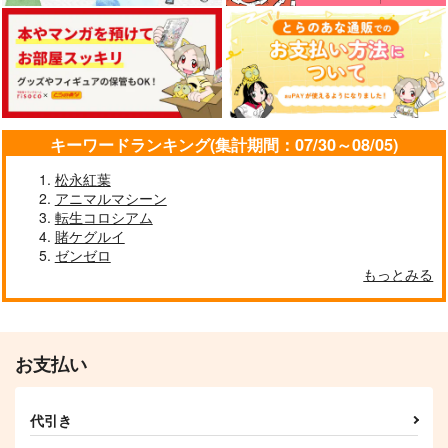
キーワードランキング(集計期間：07/30～08/05)
松永紅葉
アニマルマシーン
転生コロシアム
賭ケグルイ
ゼンゼロ
CANDY TRAP!
ユウカに恋は難しい５
全部にポルがいるわけ
ない！
もっとみる
ChaosMode
RRR
いわし運転
715
880
円
円
専売
（税込）
（税込）
787
円
（税込）
オールキャ
ファルコム
ブルーアーカイブ -Blue Archive-
ラ
オールキャラ
ジョジョの奇妙な冒険
お支払い
オールキャラギャグ
サンプル
サンプル
サンプル
代引き
カート
カート
カート