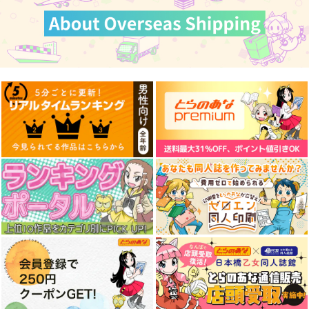
カート
カート
カート
CLARICE
HQ夢通知ペラ本
さしすゆけと不可視の
呪い
アイスドーナツ
霞ン党
黒糖書房
944
472
円
円
専売
専売
（税込）
（税込）
1,430
円
専売
（税込）
オールキャ
メダリスト
ハイキュー!!
ラ
オールキャラ
呪術廻戦
HQオールキャラ×女夢主
サンプル
サンプル
サンプル
カート
カート
カート