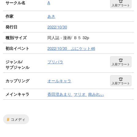
サークル名
A
入荷アラート
作家
あき
発行日
2022/10/30
種別/サイズ
同人誌 - 漫画/ Ｂ５ 32p
初出イベント
2022/10/30 ぷにケット46
ジャンル/
プリパラ
入荷アラート
サブジャンル
カップリング
オールキャラ
入荷アラート
メインキャラ
香田澄あまり
マリオ
南みれぃ
#
コメディ