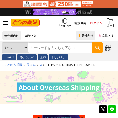
新規登録
ログイン
Language
カート
全年齢向け
成年向け
男性向け
女性向け
詳細
検索
comic1
賭ケグルイ
原神
オリジナル
とらのあな通販
同人誌
A
PRIPARA NIGHTMARE HALLOWEEN