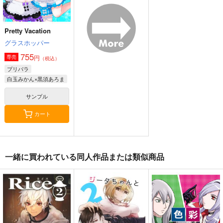
Pretty Vacation
グラスホッパー
755
円
専売
（税込）
プリパラ
白玉みかん×黒須あろま
サンプル
カート
一緒に買われている同人作品または類似商品