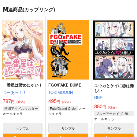
関連商品(カップリング)
キライダイキライ
ファンタジアタイム！
昭和90年代再録
ぽむ屋
グラナディラ
am.d
770
787
648
円
円
円
（税込）
（税込）
（税込）
マシュ・キリエライト
クレス・アルベイン
オールキャラ
サンプル
サンプル
サンプル
作品詳細
作品詳細
作品詳細
一番星は諦めにゃい！
FGO/FAKE DUME
ユウカとケイに恋は難
しい
つーあっぷ！
TOKIMOOON
RRR
787
495
円
円
（税込）
（税込）
880
円
（税込）
オー
学園アイドルマスター
Fate/Grand Order
オールキャラ
ルキャラ
ブルーアーカイブ -Blue Archive-
オールキャラ
サンプル
サンプル
サンプル