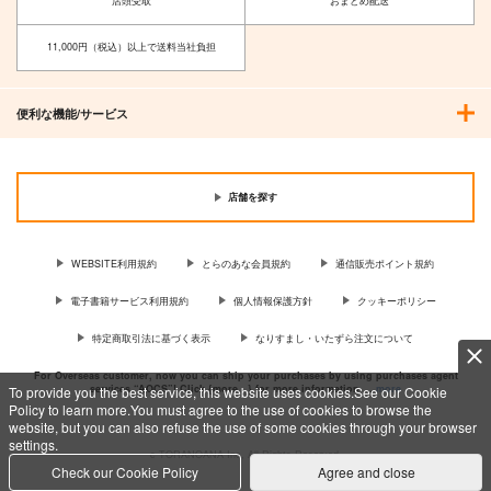
店頭受取
おまとめ配送
11,000円（税込）以上で送料当社負担
便利な機能/サービス
店舗を探す
WEBSITE利用規約
とらのあな会員規約
通信販売ポイント規約
電子書籍サービス利用規約
個人情報保護方針
クッキーポリシー
特定商取引法に基づく表示
なりすまし・いたずら注文について
For Overseas customer, now you can ship your purchases by using purchases agent
services “AOCS”! Click {more…} for more information …
more
To provide you the best service, this website uses cookies.See our Cookie
Policy to learn more.You must agree to the use of cookies to browse the
website, but you can also refuse the use of some cookies through your browser
settings.
c TORANOANA Inc, All Rights Reserved.
Check our Cookie Policy
Agree and close