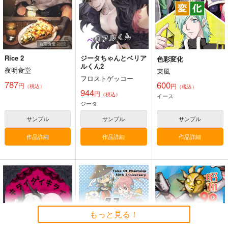
Rice 2
ジータちゃんとベリア
色彩変化
ルくん2
夜明食堂
東風
フロストゲッコー
787
600
円
円
（税込）
（税込）
944
円
（税込）
イース
ジータ
サンプル
サンプル
サンプル
作品詳細
作品詳細
作品詳細
もっと見る！