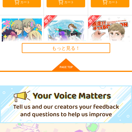
カート
カート
カート
FGO Illustrations 10
”Forger”
L.L.L.FGO10
ReDrop
コウドコロ
Life Like Love
1,760
944
770
円
円
円
（税込）
（税込）
（税込）
カーマ
アルトリア・ペンドラゴ
ロイド×ヨル
ン〔ランサー〕
もっと見る！
サンプル
サンプル
サンプル
作品詳細
作品詳細
作品詳細
すいせいめし
魔法少女に変身する魔
疾走！！4コマ
法＋α
BOOOON
路地裏症候群
三度寝
おきこぼ
715
円
（税込）
787
787
円
専売
円
専売
（税込）
（税込）
機動戦士ガンダム 水星の魔女
オー
葬送のフリーレン
オールキャラ
オールキ
ダンジョン飯
ルキャラギャグ
ャラ
サンプル
サンプル
サンプル