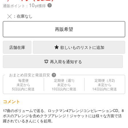
10
通販ポイント：
pt獲得
？
╳
：在庫なし
再販希望
店舗在庫
欲しいものリストに追加
再入荷を通知する
おまとめ目安と発送目安
?
毎度便
定期便（週1)
定期便（月2)
未定から
未定から
未定から
5日以内に発送
10日以内に発送
14日以内に発送
コメント
17曲のボリュームで送る、ロックマン4アレンジコンピレーションCD。8
ボスのアレンジを含めクラブアレンジ！ジャケットには様々な方面で活
躍されているきんにくを起用。