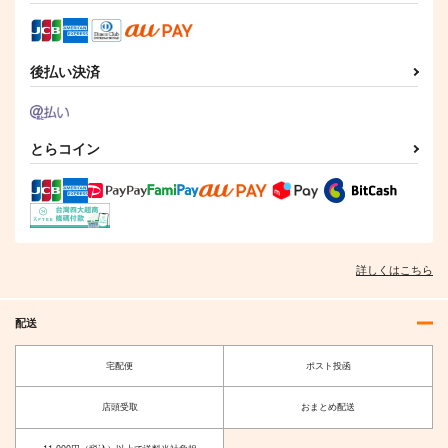
後払い決済
Hi-Tech Veats 04
Farewell Flower
Grateful Days the ins
trumental
とらコイン
INTX Rec.
Amateras Records
Amateras Records
1,415
1,572
円
円
（税込）
（税込）
1,257
円
鍵山雛
（税込）
チルノ
サンプル
サンプル
サンプル
詳しくはこちら
作品詳細
作品詳細
作品詳細
配送
宅配便
ポスト投函
店頭受取
おまとめ配送