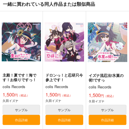
一緒に買われている同人作品または類似商品
ドロンっ！と忍研只今
主殿！夏です！海で
忍者もたまには休息の
参上です！
す！お祭りですっ！
術！ですっ
colis Records
colis Records
colis Records
1,500
1,500
1,500
円
円
円
（税込）
（税込）
（税込）
ブルーアーカイブ -Blue Archive-
ブルーアーカイブ -Blue Archive-
ブルーアーカイブ -Blue Archive-
久田イズナ
久田イズナ
久田イズナ
サンプル
サンプル
サンプル
カート
カート
カート
主殿！夏です！海で
ドロンっ！と忍研只今
イズナ流忍法!氷菓の
す！お祭りですっ！
参上です！
術!ですっ
colis Records
colis Records
colis Records
1,500
1,500
1,500
円
円
円
（税込）
（税込）
（税込）
久田イズナ
久田イズナ
久田イズナ
サンプル
サンプル
サンプル
作品詳細
作品詳細
作品詳細