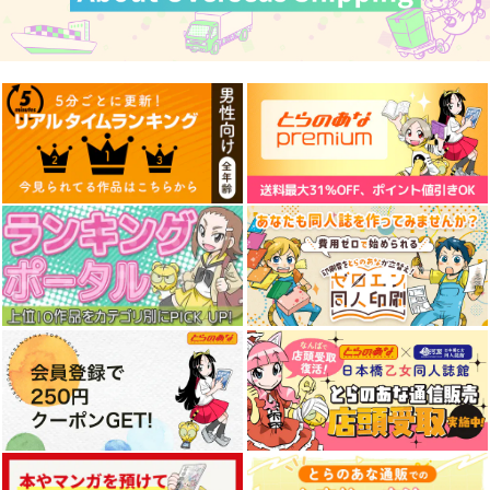
東方ハイスピード8
Prev Decade
Next Decade
ガネメ
glitch@SoundStudio
glitch@SoundStudio
1,650
1,650
1,540
円
円
円
（税込）
（税込）
（税込）
フランドール・スカーレ
ット
サンプル
サンプル
サンプル
作品詳細
作品詳細
作品詳細