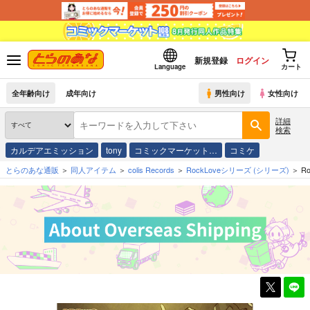
新規登録
ログイン
Language
カート
全年齢向け
成年向け
男性向け
女性向け
詳細
検索
カルデアエミッション
tony
コミックマーケット…
コミケ
とらのあな通販
同人アイテム
colis Records
RockLoveシリーズ
(シリーズ)
Ro