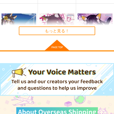
もっと見る！
忍者もたまには休息の
ひらひら舞う春 イズ
忍びの晴れ舞台ですっ
術！ですっ
ナの季節ですっ
colis Records
colis Records
colis Records
1,500
円
（税込）
1,500
1,500
円
円
（税込）
（税込）
久田イズナ
久田イズナ
久田イズナ
サンプル
サンプル
サンプル
作品詳細
作品詳細
作品詳細