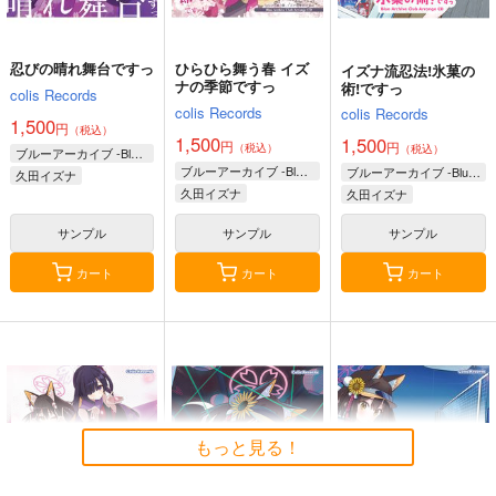
忍びの晴れ舞台ですっ
ひらひら舞う春 イズ
イズナ流忍法!氷菓の
ナの季節ですっ
術!ですっ
colis Records
colis Records
colis Records
1,500
円
（税込）
1,500
1,500
円
円
（税込）
（税込）
ブルーアーカイブ -Blue Archive-
ブルーアーカイブ -Blue Archive-
ブルーアーカイブ -Blue Archive-
久田イズナ
久田イズナ
久田イズナ
サンプル
サンプル
サンプル
カート
カート
カート
もっと見る！