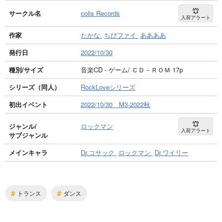
サークル名
colis Records
入荷アラート
作家
たかな
ちびファイ
ああああ
発行日
2022/10/30
種別/サイズ
音楽CD - ゲーム/ ＣＤ－ＲＯＭ 17p
シリーズ（同人）
RockLoveシリーズ
初出イベント
2022/10/30 M3-2022秋
ジャンル/
ロックマン
入荷アラート
サブジャンル
メインキャラ
Dr.コサック
ロックマン
Dr.ワイリー
#
#
トランス
ダンス