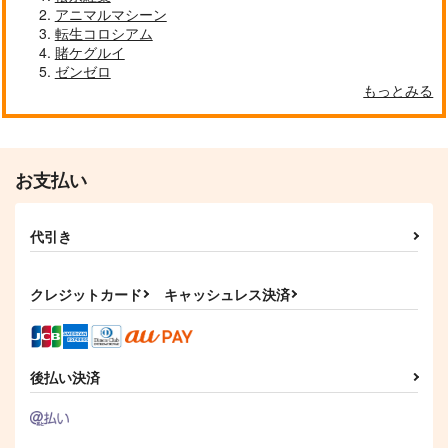
1,572
770
770
円
円
円
（税込）
（税込）
（税込）
アニマルマシーン
レミリア・スカーレット
魂魄妖夢
チルノ
転生コロシアム
賭ケグルイ
サンプル
サンプル
サンプル
ゼンゼロ
もっとみる
作品詳細
作品詳細
作品詳細
お支払い
代引き
クレジットカード
キャッシュレス決済
Illstarred Dive
不可測的メトロポリス
御伽噺のカラクリは、
後払い決済
FELT
少女フラクタル
幽閉サテライト
1,540
1,572
770
円
円
円
（税込）
（税込）
（税込）