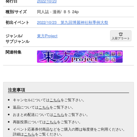
発行日
2022/10/23
種別/サイズ
同人誌 - 漫画/ Ｂ５ 24p
初出イベント
2022/10/23 第九回博麗神社秋季例大祭
ジャンル/
東方Project
入荷アラート
サブジャンル
関連特集
注意事項
キャンセルについては
こちら
をご覧下さい。
返品については
こちら
をご覧下さい。
おまとめ配送については
こちら
をご覧下さい。
再販投票については
こちら
をご覧下さい。
イベント応募券付商品などをご購入の際は毎度便をご利用ください。
詳細は
こちら
をご覧ください。