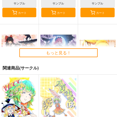
サンプル
サンプル
サンプル
カート
カート
カート
もっと見る！
関連商品(サークル)
東方M-1ぐらんぷり音
零れ桜／黄昏模様の感
狐色 祭り色二十三
楽集３
情論
尾。
あ～るの～と
幽閉サテライト
狐色
2,750
2,750
660
円
円
円
（税込）
（税込）
（税込）
東方Project
東方Project
東方Project
八雲藍
菅牧典