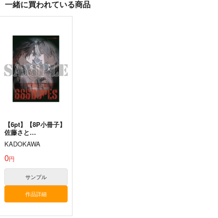
一緒に買われている商品
カート
カート
ご用心
Grateful Days
玉響咲いた背後の永久
オタギイン
Amateras Records
幽閉サテライト
880
1,572
1,572
円
円
円
（税込）
（税込）
（税込）
藤原妹紅
チルノ
サンプル
サンプル
サンプル
作品詳細
作品詳細
作品詳細
【6pt】【8P小冊子】
佐藤さと
『666DOPES』 (とら
KADOKAWA
のあなBLコミックフ
ェア2026)
0
円
サンプル
作品詳細