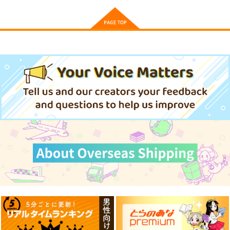
東方猫鍵盤16
綴れぬ森の少女
魔法が生まれた日
豚乙女
幽閉サテライト
幽閉サテライト
1,430
843
843
円
円
円
（税込）
（税込）
（税込）
橙
サンプル
サンプル
サンプル
作品詳細
作品詳細
作品詳細
Doll1 ドール
東方インストEDM14
ぶちあげアップデー