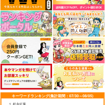
ト！3
もしカバスタジオ
SPACELECTRO
Rolling Contact
880
2,357
円
円
（税込）
（税込）
1,430
円
佐藤はるか
（税込）
サンプル
サンプル
サンプル
作品詳細
作品詳細
作品詳細
東方インストEDM8
壊れた運命を紡いで
秘密のソルベ
キーワードランキング(集計期間：07/30～08/05)
Spacelectro
幽閉サテライト
少女フラクタル
松永紅葉