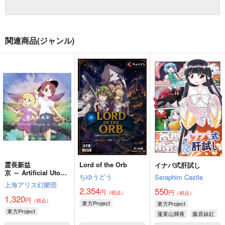
関連商品(ジャンル)
霊長新益
Lord of the Orb
イナバ式肝試し
京 ～ Artificial Utopia
ちゆうどう
Seraphim Castle
in Ruins.
上海アリス幻樂団
2,354
550
円
円
（税込）
（税込）
1,320
円
（税込）
東方Project
東方Project
東方Project
蓬莱山輝夜
藤原妹紅