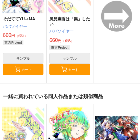
サンプル
サンプル
サンプル
カート
カート
カート
そだててYU→MA
風見幽香は「楽」した
い
ババソイヤー
ババソイヤー
660
円
（税込）
660
円
（税込）
東方Project
東方Project
サンプル
サンプル
カート
カート
一緒に買われている同人作品または類似商品
星に寄せる想い/色は
始まりの雨
東方錦上
匂へど散りぬるを
京 ～ Fossilized Won
幽閉サテライト
ders.
幽閉サテライト
上海アリス幻樂団
2,200
円
（税込）
2,750
1,760
円
円
（税込）
（税込）
東方Project
東方Project
東方Project
サンプル
サンプル
サンプル