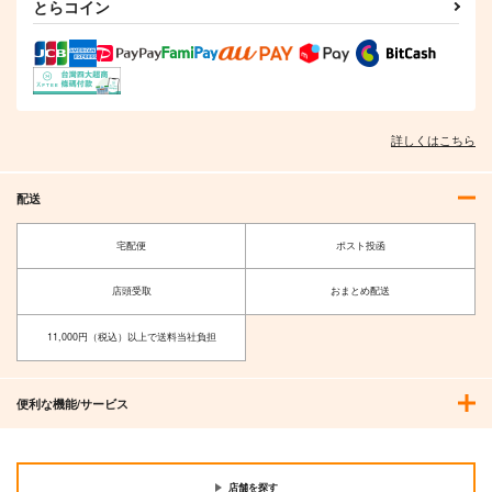
サンプル
サンプル
サンプル
とらコイン
作品詳細
作品詳細
作品詳細
詳しくはこちら
配送
宅配便
ポスト投函
店頭受取
おまとめ配送
DOLLY MIXTURES
Perpetual Nightmare
11,000円（税込）以上で送料当社負担
Meme in Wonderland.
IRON ATTACK!
1,222
1,320
円
円
（税込）
（税込）
便利な機能/サービス
サンプル
サンプル
作品詳細
作品詳細
店舗を探す