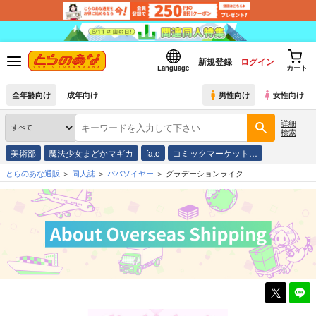
新規登録
ログイン
Language
カート
全年齢向け
成年向け
男性向け
女性向け
詳細
検索
美術部
魔法少女まどかマギカ
fate
コミックマーケット…
とらのあな通販
同人誌
ババソイヤー
グラデーションライク