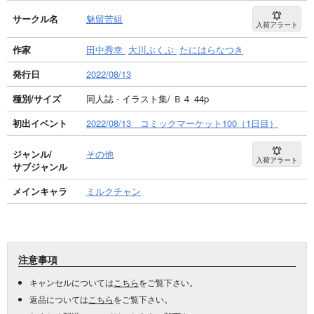
サークル名
魅留苦組
入荷アラート
作家
田中秀幸
大川ぶくぶ
たにはらなつき
発行日
2022/08/13
種別/サイズ
同人誌 - イラスト集/ Ｂ４ 44p
初出イベント
2022/08/13 コミックマーケット100（1日目）
ジャンル/
その他
入荷アラート
サブジャンル
メインキャラ
ミルクチャン
注意事項
キャンセルについては
こちら
をご覧下さい。
返品については
こちら
をご覧下さい。