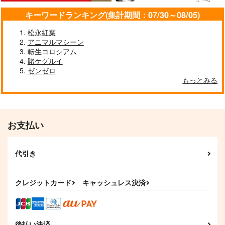
4,950
円
（税込）
キーワードランキング(集計期間：07/30～08/05)
その他
結愛せるふ
松永紅葉
須理出未来
アニマルマシーン
サンプル
転生コロシアム
賭ケグルイ
カート
ゼンゼロ
もっとみる
お支払い
代引き
クレジットカード
キャッシュレス決済
後払い決済