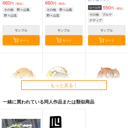
660
660
円
円
（税込）
（税込）
550
円
セール中
（税込）
その他
野々山風
その他
野々山風
その他
ブルマ
野々山流
野々山流
ナディア
サンプル
サンプル
サンプル
カート
カート
カート
もっと見る！
一緒に買われている同人作品または類似商品
ひびめし 星なな 防水
ひびめし 比嘉つつ
ひびめし 小川しの
ステッカー
じ 防水ステッカー
ん 防水ステッカー
コパン
コパン