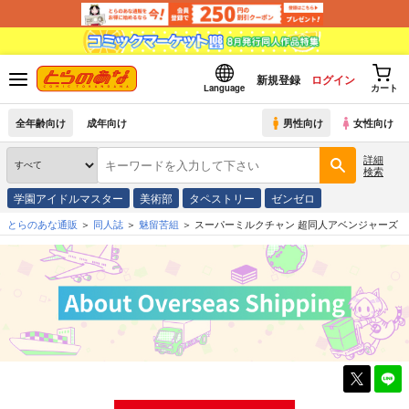
新規登録
ログイン
Language
カート
全年齢向け
成年向け
男性向け
女性向け
詳細
検索
学園アイドルマスター
美術部
タペストリー
ゼンゼロ
とらのあな通販
同人誌
魅留苦組
スーパーミルクチャン 超同人アベンジャーズ