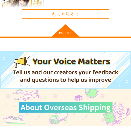
ン
3,080
1,540
円
専売
円
（税込）
（税込）
3,144
その他
アヴィド
円
専売
その他
香月舞
（税込）
もっと見る！
ネヴァン
マジカルエミ
その他
名無し
サンプル
サンプル
サンプル
カート
カート
カート
お前の表情を確かめた
い 1
講談社
792
円
（税込）
サンプル
作品詳細
麻宮キャラブック
N.H.Kアニメらくがき
くりいむレモンとの出
021 「-舞- 香月舞
本
会い～
From マジカルエミ」
太陽系旅団
TENCAL
M.MACABRE