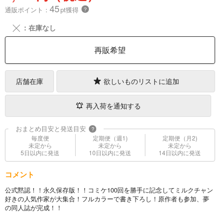
45
通販ポイント：
pt獲得
？
╳
：在庫なし
再販希望
店舗在庫
欲しいものリストに追加
再入荷を通知する
おまとめ目安と発送目安
?
毎度便
定期便（週1)
定期便（月2)
未定から
未定から
未定から
5日以内に発送
10日以内に発送
14日以内に発送
コメント
公式黙認！！永久保存版！！コミケ100回を勝手に記念してミルクチャン
好きの人気作家が大集合！フルカラーで書き下ろし！原作者も参加、夢
の同人誌が完成！！