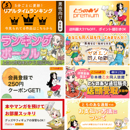
1,540
550
440
円
円
専売
円
（税込）
（税込）
（税込）
その他
香月舞
その他
その他
亜美
リエ
マジカルエミ
サンプル
サンプル
サンプル
カート
カート
カート
Do It Yourself!! ‐どぅ
－・いっと・ゆあせる
ふ‐ 公式設定資料集
株式会社PINE JAM