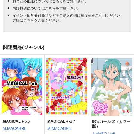
おまとめ配送については
こちら
をご覧下さい。
再販投票については
こちら
をご覧下さい。
イベント応募券付商品などをご購入の際は毎度便をご利用ください。
詳細は
こちら
をご覧ください。
関連商品(ジャンル)
MAGICAL＋α6
MAGICAL＋α７
80'sガールズ（カラー
版）
M.MACABRE
M.MACABRE
お子様ランチ