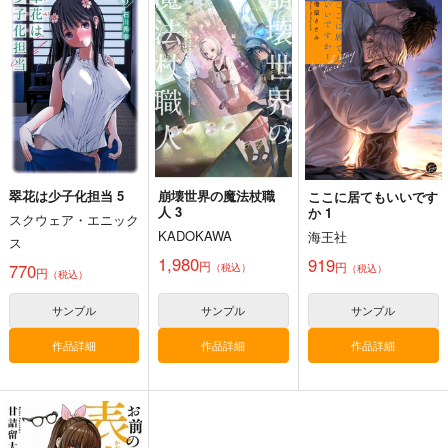
440
440
3,929
円
円
円
（税込）
（税込）
（税込）
その他
古舘くれあ
その他
河合まこ
ストライクウィッチーズ
穴拭智子
迫水ハルカ
エリザベス・F・ビューリング
サンプル
サンプル
サンプル
カート
カート
カート
翠花は少子化担当 5
崩壊世界の魔法杖職
ここに居てもいいです
人 3
か 1
スクウェア・エニック
KADOKAWA
海王社
ス
1,980
919
円
円
770
（税込）
（税込）
円
（税込）
サンプル
サンプル
サンプル
作品詳細
作品詳細
作品詳細
俺は星間国家の悪徳領
INCOMPLETENESS
麻宮キャラブック
主！メカニカルFILE
６
026「エミ From マ
ジカルエミ」
EAST NUM
たなしプロダクショ
太陽系旅団