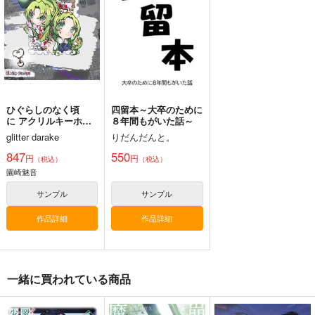
コパン
440
440
440
円
円
円
（税込）
（税込）
（税込）
その他
星なな
その他
比嘉つつじ
その他
小川しのん
サンプル
サンプル
サンプル
カート
カート
カート
ひぐらしのなく頃
四留本～大卒のために
に アクリルキーホル
８年間もがいた話～
ダー | 園崎魅音 と 園
glitter darake
りだんだんと。
崎詩音
847
550
円
円
（税込）
（税込）
園崎魅音
サンプル
サンプル
作品詳細
作品詳細
ひびめし 古舘くれ
ひびめし 河合まこ 防
いらん子中隊合同誌に
一緒に買われている商品
あ 防水ステッカー
水ステッカー
なる2 1/2 トナカイの
逆襲
コパン
コパン
扶桑新聞千葉支社