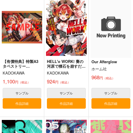
黄昏フロンティア
上海アリス幻樂団
1,430
円
（税込）
2,200
1,100
円
円
（税込）
（税込）
東方Project
東方Project
東方Project
十六夜 咲夜
サンプル
サンプル
サンプル
カート
カート
カート
【有償特典】特製A3
HELL'o WORK! 賽の
Our Afterglow
タペストリー
河原で積石を崩すだけ
ホーム社
（HELL'o WORK！
の簡単なお仕事って聞
KADOKAWA
KADOKAWA
～賽の河原で積石を崩
いたのに
968
円
（税込）
すだけの簡単なお仕事
1,100
924
円
円
（税込）
（税込）
って聞いたのに～）
サンプル
サンプル
サンプル
作品詳細
作品詳細
作品詳細
必然のカタストロフィ
／Magical-マジカル-
少女フラクタル