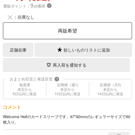
9
通販ポイント：
pt獲得
？
╳
：在庫なし
再販希望
店舗在庫
欲しいものリストに追加
再入荷を通知する
おまとめ目安と発送目安
?
毎度便
定期便（週1)
定期便（月2)
未定から
未定から
未定から
5日以内に発送
10日以内に発送
14日以内に発送
コメント
Welcome Hellのカードスリーブです。67*92mmのレギュラーサイズで60
枚入り。