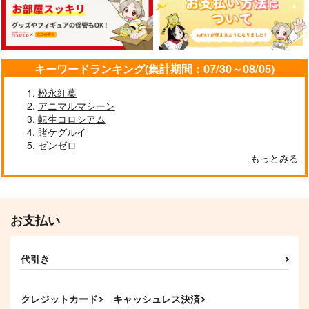
魔女の犬 2
婿入りアルファは愛を
グロウアップショ
知る
ウ ～ひまわりのサー
キーワードランキング(集計期間：07/30～08/05)
海王社
カス団～ 公式コミッ
ふゅーじょんぷろだく
KADOKAWA
クアンソロジー
897
円
松永紅葉
（税込）
と
1,012
円
アニマルマシーン
（税込）
770
転生コロシアム
円
（税込）
賭ケグルイ
ゼンゼロ
サンプル
サンプル
サンプル
もっとみる
作品詳細
作品詳細
作品詳細
お支払い
代引き
クレジットカード
キャッシュレス決済