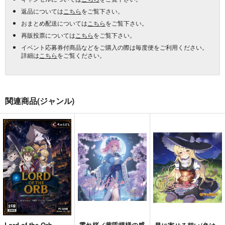
返品については
こちら
をご覧下さい。
おまとめ配送については
こちら
をご覧下さい。
再販投票については
こちら
をご覧下さい。
イベント応募券付商品などをご購入の際は毎度便をご利用ください。
詳細は
こちら
をご覧ください。
関連商品(ジャンル)
Lord of the Orb
零れ桜／黄昏模様の感