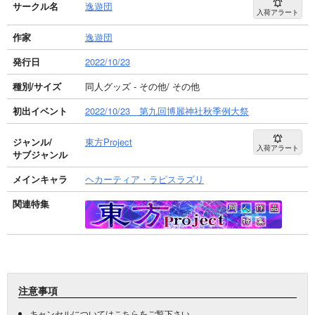
サークル名
逸遊団
入荷アラート
作家
逸遊団
発行日
2022/10/23
種別/サイズ
同人グッズ - その他/ その他
初出イベント
2022/10/23 第九回博麗神社秋季例大祭
ジャンル/
東方Project
入荷アラート
サブジャンル
メインキャラ
ヘカーティア・ラピスラズリ
関連特集
注意事項
キャンセルについては
こちら
をご覧下さい。