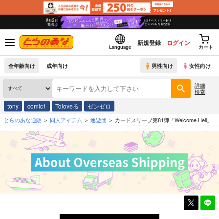
新規登録
ログイン
Language
カート
全年齢向け
成年向け
男性向け
女性向け
詳細
検索
tony
comic1
Toloveる
ゼンゼロ
とらのあな通販
同人アイテム
逸遊団
カードスリーブ第81弾「Welcome Hell」