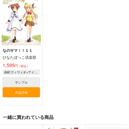
幽閉サテライト
ders.
e Cessation of Dukkh
上海アリス幻樂団
Demetori
a
2,200
円
（税込）
1,760
1,320
円
円
（税込）
（税込）
東方Project
東方Project
東方Project
博麗霊夢
サンプル
サンプル
サンプル
カート
カート
カート
なのサマ！！１１
ひなたぼっこ倶楽部
1,595
円
（税込）
高町ヴィヴィオ×アインハルト
サンプル
作品詳細
一緒に買われている商品
東方剛欲異聞～水没し
東方紅魔郷～
Clutch Shooter #05
た沈愁地獄
the Embodiment of
Silver Forest
Scarlet Devil～