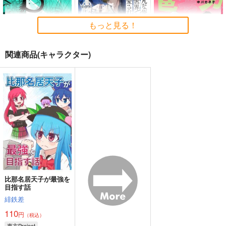
2,750
円
（税込）
東方Project
もっと見る！
サンプル
関連商品(キャラクター)
カート
彼氏が欲しかった 3
平凡な俺♂だけど異世
バカ者たちに桃色を
界で溺愛されてま 5
竹書房
大洋図書
一迅社
990
957
円
円
（税込）
（税込）
880
円
（税込）
サンプル
サンプル
サンプル
作品詳細
作品詳細
作品詳細
比那名居天子が最強を
目指す話
緋鉄差
110
円
（税込）
東方Project