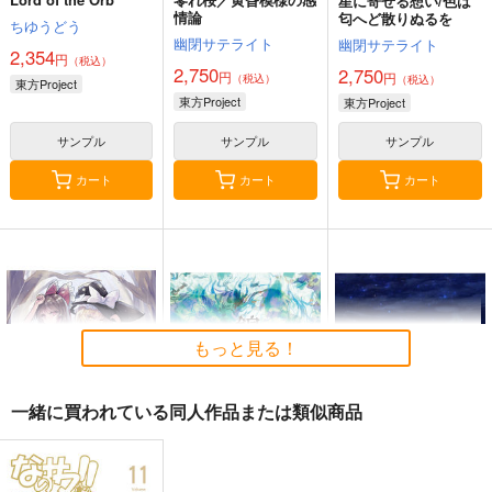
星に寄せる想い/色は
情論
匂へど散りぬるを
ちゆうどう
幽閉サテライト
幽閉サテライト
2,354
円
（税込）
2,750
2,750
円
円
（税込）
（税込）
東方Project
東方Project
東方Project
サンプル
サンプル
サンプル
カート
カート
カート
もっと見る！
一緒に買われている同人作品または類似商品
始まりの雨
東方錦上
寂光寂
京 ～ Fossilized Won
滅 ～ The Truth of th