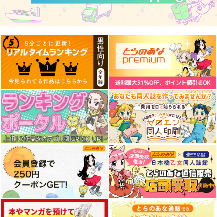
好きなら脱がせて。
ぼっち・ざ・ろっく!
今日はカノジョがいな
外伝 廣井きくりの深
いから 7
リブレ
酒日記 6
芳文社
一迅社
823
円
（税込）
891
814
円
円
（税込）
（税込）
サンプル
サンプル
サンプル
作品詳細
作品詳細
作品詳細