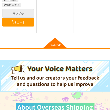
比那名居天子
ヘカーティア・ラピスラズリ
サンプル
依神紫苑
カート
学園アイドルマスタ
バブらせて、もっと
ここは俺に任せて先に
ー GOLD RUSH 6 特
行けと言ってか 12
リブレ
装版
秋田書店
スクウェア・エニック
878
円
（税込）
ス
2,200
円
（税込）
770
円
（税込）
サンプル
サンプル
サンプル
作品詳細
作品詳細
作品詳細