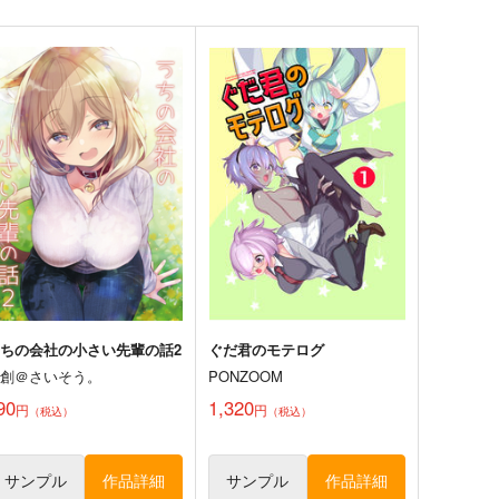
に子の食レポごはん図鑑3
≪新刊発売記念≫【B5アクリ
ルボード】艶娘幻夢譚
なぐもカレー部
T2 ART WORKS
,200
円
（税込）
4,400
円
専売
（税込）
オリジナル
オリジナル
サンプル
カート
サンプル
カート
ちの会社の小さい先輩の話2
ぐだ君のモテログ
斎創＠さいそう。
PONZOOM
90
1,320
円
円
（税込）
（税込）
サンプル
作品詳細
サンプル
作品詳細