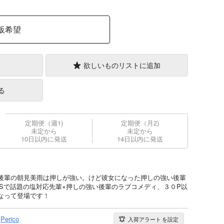
販希望
欲しいものリストに追加
る
定期便（週1)
定期便（月2)
未定から
未定から
10日以内に発送
14日以内に発送
後輩の朝見美雨は押しが強い。けど彼女になった押しの強い後輩
NSで話題の塩対応先輩×押しの強い後輩のラブコメディ、３０P以
なって登場です！
Perico
入荷アラート
を設定