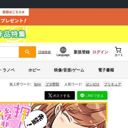
新規登録
ログイン
詳細
検索
Language
カート
・ラノベ
ホビー
映像/音楽/ゲーム
電子書籍
急上昇ワード:
tony
ブタ野郎
人気ワード:
ゼンゼロ
プリキュア
ポストする
LINEで送る