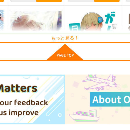
もっと見る！
通勤道中であの娘がぱんつを
金タマを捻挫した話。アルテ
ま
見せてくる本13
ィメット
目
嘘つき屋
さくら研究室
C
662
1,100
1
円
円
（税込）
（税込）
オリジナル
オリジナル
作者
パイセン
ト
サンプル
カート
サンプル
カート
いい夫婦の話
がんばれ同期ちゃん 7
が
斎創＠さいそう。
よむ書店
660
1,100
9
円
円
（税込）
（税込）
同期ちゃん
同
サンプル
作品詳細
サンプル
作品詳細