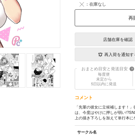
╳
：在庫なし
再
店舗在庫
を確認
再入荷を通知す
おまとめ目安と発送目安
?
毎度便
未定から
5日以内に発送
コメント
「先輩の彼女に立候補します！」
は、今度はやけに押しが弱い!?S
上の描き下ろしを加えて単行本に
サークル名