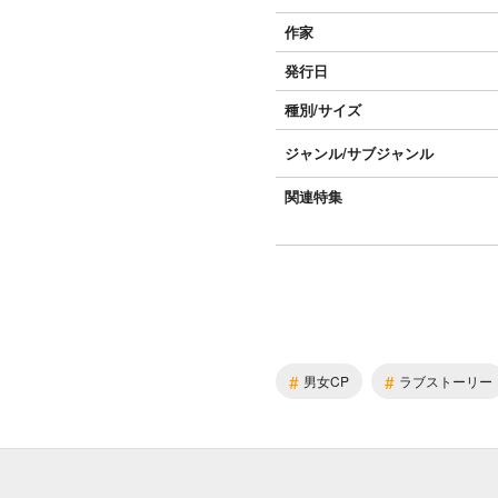
作家
発行日
種別/サイズ
ジャンル/
サブジャンル
関連特集
#
#
男女CP
ラブストーリー