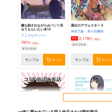
嫌な顔されながらおパンツ見
黒白のアヴェスター 3
せてもらいたい本14
神座万象・第十四機関
アニマルマシーン
2,178
円
専売
（税込）
787
円
（税込）
オリジナル
オリジナル
サンプル
カート
サンプル
カー
一緒に買われている同人作品または類似商品