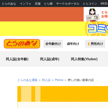
とらのあな
インフォ
店舗
とら婚
サークルポータル
とらコイン
WE
全年齢向け
成年向け
男性向け
同人誌(全年齢)
同人誌(成年)
同人特集(Vtuber)
とらのあな通販
同人誌
Perico
押しの強い後輩の話