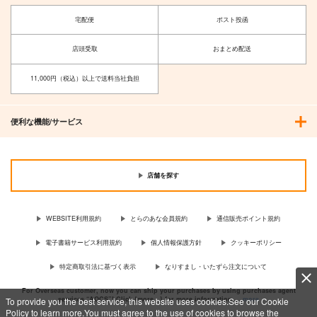
宅配便
ポスト投函
店頭受取
おまとめ配送
11,000円（税込）以上で送料当社負担
便利な機能/サービス
店舗を探す
WEBSITE利用規約
とらのあな会員規約
通信販売ポイント規約
電子書籍サービス利用規約
個人情報保護方針
クッキーポリシー
特定商取引法に基づく表示
なりすまし・いたずら注文について
For Overseas customer, now you can ship your purchases by using purchases agent
services “AOCS”! Click {more…} for more information …
more
To provide you the best service, this website uses cookies.See our Cookie
Policy to learn more.You must agree to the use of cookies to browse the