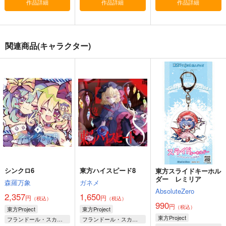
1,320
2,200
作品詳細
作品詳細
作品詳細
円
円
（税込）
（税込）
東方Project
博麗霊夢
東方Project
サンプル
サンプル
フィル・フルオライ
【クリエイティアイラ
【クリエイティアイラ
関連商品(キャラクター)
ト 特殊紙ポストカー
スト展】ポストカード
スト展】ポストカード
カート
カート
ド
セット A
セット B
はろーそーだ
クリエイティア
クリエイティア
315
1,320
1,320
円
円
円
（税込）
（税込）
（税込）
サンプル
サンプル
サンプル
作品詳細
作品詳細
作品詳細
シンクロ6
東方ハイスピード8
東方スライドキーホル
ダー レミリア
森羅万象
ガネメ
AbsoluteZero
2,357
1,650
円
円
（税込）
（税込）
990
円
（税込）
東方Project
東方Project
東方Project
フランドール・スカーレット
フランドール・スカーレット