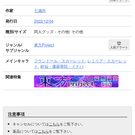
作家
七瀬尚
発行日
2022/12/04
種別/サイズ
同人グッズ - その他/ その他
ジャンル/
東方Project
入荷アラート
サブジャンル
メインキャラ
フランドール・スカーレット
レミリア・スカーレッ
ト
鈴仙・優曇華院・イナバ
関連特集
注意事項
キャンセルについては
こちら
をご覧下さい。
返品については
こちら
をご覧下さい。