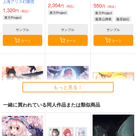
上海アリス幻樂団
2,354
550
円
円
（税込）
（税込）
1,320
円
（税込）
東方Project
東方Project
東方Project
蓬莱山輝夜
藤原妹紅
サンプル
サンプル
サンプル
カート
カート
カート
もっと見る！
一緒に買われている同人作品または類似商品
東方M-1ぐらんぷり音
零れ桜／黄昏模様の感
狐色 祭り色二十三
楽集３
情論
尾。
あ～るの～と
幽閉サテライト
狐色