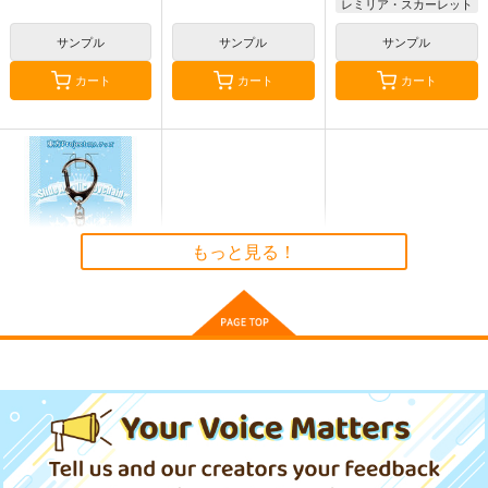
レミリア・スカーレット
古明地こいし
サンプル
サンプル
サンプル
今日の一枚 2022
今日の一枚 2023
今日の一枚 2023
年 Vol.3
年 Vol.3
年 Vol.2
カート
カート
カート
WhitePlanter
WhitePlanter
WhitePlanter
660
660
660
円
円
円
（税込）
（税込）
（税込）
サンプル
サンプル
サンプル
作品詳細
作品詳細
作品詳細
もっと見る！
東方スライドキーホル
ダー フランドール
AbsoluteZero
990
円
（税込）
東方Project