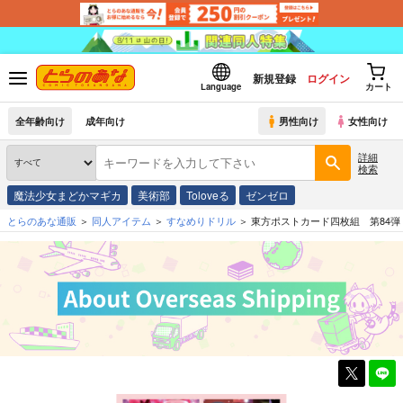
新規登録
ログイン
Language
カート
全年齢向け
成年向け
男性向け
女性向け
詳細
検索
魔法少女まどかマギカ
美術部
Toloveる
ゼンゼロ
とらのあな通販
同人アイテム
すなめりドリル
東方ポストカード四枚組 第84弾 