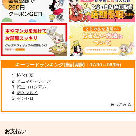
WhitePlanter
WhitePlanter
WhitePlanter
1,320
660
1,320
円
円
円
（税込）
（税込）
（税込）
サンプル
サンプル
サンプル
作品詳細
作品詳細
作品詳細
キーワードランキング(集計期間：07/30～08/05)
松永紅葉
アニマルマシーン
転生コロシアム
賭ケグルイ
ゼンゼロ
もっとみる
今日の一枚 2026
今日の一枚 2022
年 Vol.1
年 Vol.1
WhitePlanter
WhitePlanter
お支払い