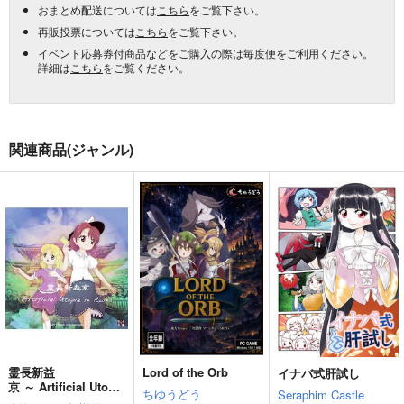
おまとめ配送については
こちら
をご覧下さい。
再販投票については
こちら
をご覧下さい。
イベント応募券付商品などをご購入の際は毎度便をご利用ください。
詳細は
こちら
をご覧ください。
関連商品(ジャンル)
霊長新益
Lord of the Orb
イナバ式肝試し
京 ～ Artificial Utopia
ちゆうどう
Seraphim Castle
in Ruins.