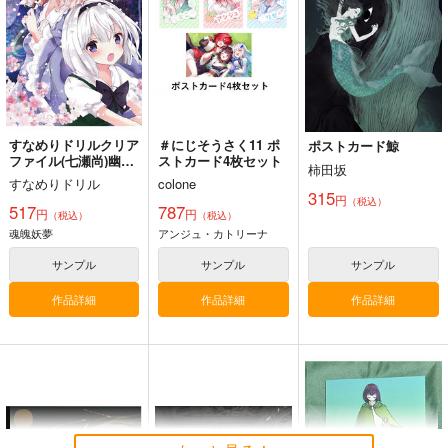
2,750
2,750
660
円
円
円
（税込）
（税込）
（税込）
東方Project
東方Project
東方Project
八雲藍
菅牧典
サンプル
サンプル
サンプル
カート
カート
カート
すなめりドリルクリア
＃にじそうさく11 ポ
ポストカード鯨
ファイル(七瀬尚)幽々
ストカード4枚セット
柿田坂
子＆妖夢
すなめりドリル
colone
315
円
（税込）
517
787
円
円
（税込）
（税込）
魂魄妖夢
アンジュ・カトリーナ
サンプル
サンプル
サンプル
作品詳細
作品詳細
作品詳細
星に寄せる想い/色は
始まりの雨
東方錦上
匂へど散りぬるを
京 ～ Fossilized Won
幽閉サテライト
ders.
幽閉サテライト
上海アリス幻樂団