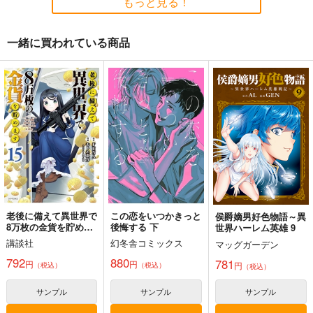
もっと見る！
2,200
円
（税込）
2,750
1,760
円
円
（税込）
（税込）
東方Project
東方Project
東方Project
一緒に買われている商品
サンプル
サンプル
サンプル
ポストカード狐
ポストカード獅子
フィル・フルオライ
カート
カート
カート
ト 公式設定資料集
柿田坂
柿田坂
（ポストカード付き）
はろーそーだ
315
315
円
円
（税込）
（税込）
1,100
円
（税込）
サンプル
サンプル
サンプル
作品詳細
作品詳細
作品詳細
老後に備えて異世界で
この恋をいつかきっと
侯爵嫡男好色物語～異
8万枚の金貨を貯めま
後悔する 下
世界ハーレム英雄 9
す 15
講談社
幻冬舎コミックス
マッグガーデン
792
880
781
円
円
円
（税込）
（税込）
（税込）
寂光寂
東方剛欲異聞～水没し
滅 ～ The Truth of th
た沈愁地獄
e Cessation of Dukk
サンプル
サンプル
サンプル
Demetori
黄昏フロンティア
ha