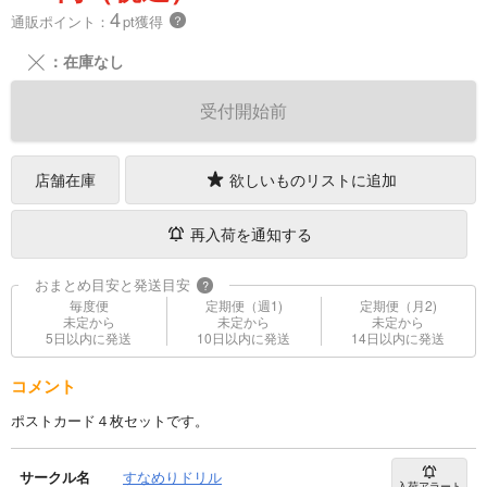
4
通販ポイント：
pt獲得
？
╳
：在庫なし
受付開始前
店舗在庫
欲しいものリストに追加
再入荷を通知する
おまとめ目安と発送目安
?
毎度便
定期便（週1)
定期便（月2)
未定から
未定から
未定から
5日以内に発送
10日以内に発送
14日以内に発送
コメント
ポストカード４枚セットです。
サークル名
すなめりドリル
入荷アラート