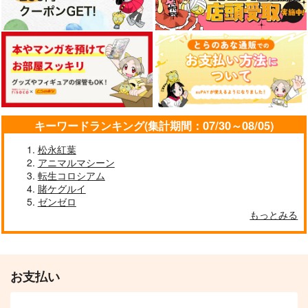
キーワードランキング(集計期間：07/30～08/05)
松永紅葉
ポーランド軍の装甲列
艦船の本 II
徹底詳解 九二式重装
アニマルマシーン
車（前編）
甲車
転生コロシアム
T.N.T.SHOW
オペレーション・ボッ
賭ケグルイ
国本戦車塾
660
円
（税込）
ゼンゼロ
クス
1,320
円
（税込）
もっとみる
854
円
（税込）
サンプル
サンプル
サンプル
お支払い
作品詳細
作品詳細
作品詳細