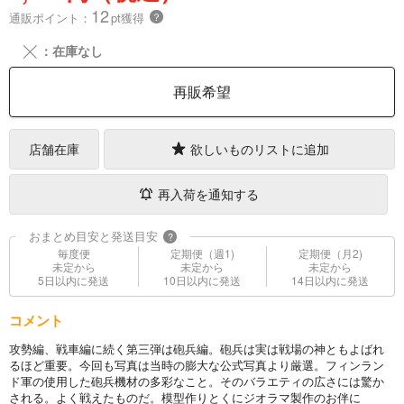
12
通販ポイント：
pt獲得
？
╳
：在庫なし
再販希望
店舗在庫
欲しいものリストに追加
再入荷を通知する
おまとめ目安と発送目安
?
毎度便
定期便（週1)
定期便（月2)
未定から
未定から
未定から
5日以内に発送
10日以内に発送
14日以内に発送
コメント
攻勢編、戦車編に続く第三弾は砲兵編。砲兵は実は戦場の神ともよばれ
るほど重要。今回も写真は当時の膨大な公式写真より厳選。フィンラン
ド軍の使用した砲兵機材の多彩なこと。そのバラエティの広さには驚か
される。よく戦えたものだ。模型作りとくにジオラマ製作のお伴に