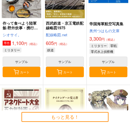
作って食べよう陸軍
西武鉄道・京王電鉄配
帝国海軍航空写真集
飯-野外炊事・携行食
線略図1975
奥州つはもの文庫
編-
シオサイ。
配線略図.net
3,300
円
（税込）
1,100
605
円
円
専売
（税込）
（税込）
ミリタリー
零戦
ミリタリー
鉄道
零式水上偵察機
サンプル
サンプル
サンプル
カート
カート
カート
もっと見る！