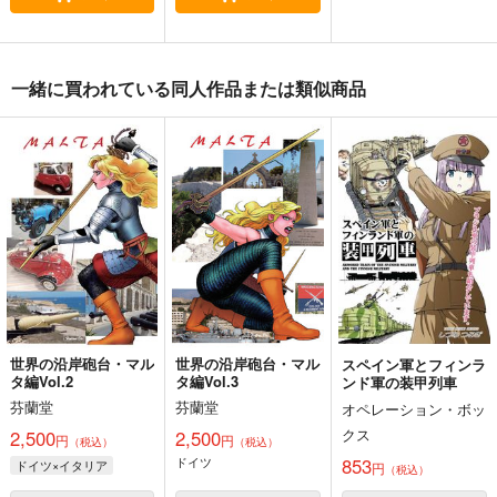
一緒に買われている同人作品または類似商品
世界の沿岸砲台・マル
世界の沿岸砲台・マル
スペイン軍とフィンラ
タ編Vol.2
タ編Vol.3
ンド軍の装甲列車
芬蘭堂
芬蘭堂
オペレーション・ボッ
クス
2,500
2,500
円
円
（税込）
（税込）
853
ドイツ
ドイツ×イタリア
円
（税込）