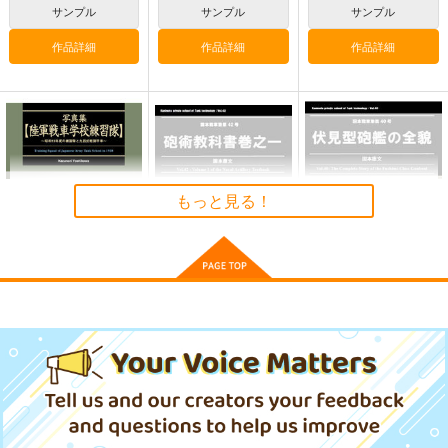
サンプル
サンプル
サンプル
作品詳細
作品詳細
作品詳細
もっと見る！
写真集 陸軍戦車学校
砲術教科書巻之一
伏見型砲艦の全貌
練習隊
国本戦車塾
国本戦車塾
伊太利堂
2,200
1,870
円
円
（税込）
（税込）
1,210
円
（税込）
サンプル
サンプル
サンプル