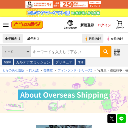
新規登録
ログイン
Language
カート
全年齢向け
成年向け
男性向け
女性向け
詳細
検索
tony
カルデアエミッション
プリキュア
fate
とらのあな通販
同人誌
芬蘭堂
フィンランド
(シリーズ)
写真集・継続戦争・砲