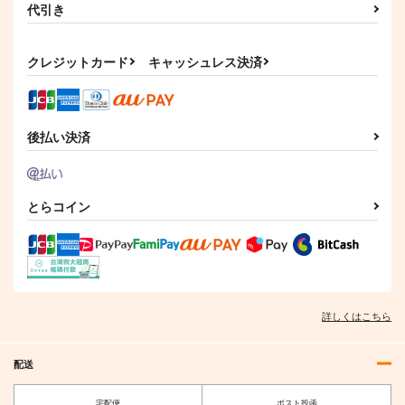
代引き
クレジットカード
キャッシュレス決済
後払い決済
写真で見る 明治陸軍
大型航空母艦建造計
M1E3エイブラムス 中
とらコイン
の軍装
画 増補改訂版
巻
シオサイ。
烈風改
pk510
1,100
1,999
2,999
円
円
円
（税込）
（税込）
（税込）
大鳳
サンプル
サンプル
サンプル
詳しくはこちら
作品詳細
作品詳細
作品詳細
配送
宅配便
ポスト投函