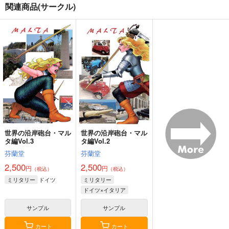
関連商品(サークル)
アネクドート大全 そ
ナイチンゲール覚え
スペイン軍とフィンラ
の5
書 本当の彼女とそう
ンド軍の装甲列車
でない彼女
日本共産堂
SPQR
オペレーション・ボッ
クス
880
1,430
円
円
（税込）
（税込）
853
評論・研究
円
（税込）
フロレンス・ナイチンゲール
ミリタリー
サンプル
サンプル
サンプル
カート
カート
カート
世界の沿岸砲台・マル
世界の沿岸砲台・マル
タ編Vol.3
タ編Vol.2
芬蘭堂
芬蘭堂
2,500
2,500
円
円
（税込）
（税込）
ドイツ
ミリタリー
ミリタリー
ドイツ×イタリア
サンプル
サンプル
カート
カート