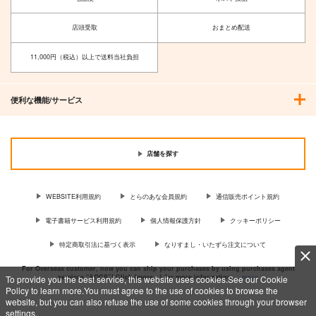
店頭受取
おまとめ配送
11,000円（税込）以上で送料当社負担
便利な機能/サービス
大和 プレイマット 翠
紫電改343完結編1巻
煉獄さん生存ルート2
燕×Trinity Note
須本壮一
スタジオ
店舗を探す
Trinity Note
KIMIGABUCHI
3,080
円
（税込）
4,400
円
（税込）
990
菅野直
円
（税込）
WEBSITE利用規約
とらのあな会員規約
通信販売ポイント規約
大和
竈門炭治郎
電子書籍サービス利用規約
個人情報保護方針
クッキーポリシー
サンプル
サンプル
サンプル
特定商取引法に基づく表示
なりすまし・いたずら注文について
作品詳細
作品詳細
作品詳細
For Overseas customer, now you can ship your purchases by using purchases agent
services “AOCS”! Click {more…} for more information …
more
To provide you the best service, this website uses cookies.See our Cookie
Policy to learn more.You must agree to the use of cookies to browse the
website, but you can also refuse the use of some cookies through your browser
settings.