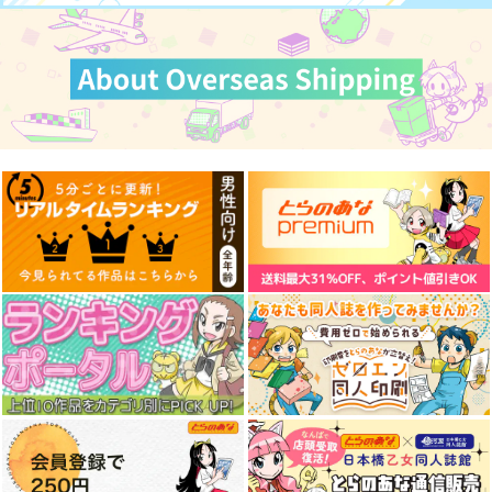
作品詳細
作品詳細
作品詳細
J-Tank40号
艦船の本 III
陸軍砲の塗装
J-Tank
T.N.T.SHOW
国本戦車塾
1,320
660
660
円
円
円
（税込）
（税込）
（税込）
ガルパン
サンプル
サンプル
サンプル
作品詳細
作品詳細
作品詳細