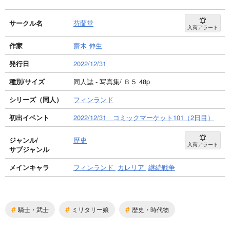
サークル名
芬蘭堂
入荷アラート
作家
齋木 伸生
発行日
2022/12/31
種別/サイズ
同人誌 - 写真集/ Ｂ５ 48p
シリーズ（同人）
フィンランド
初出イベント
2022/12/31 コミックマーケット101（2日目）
ジャンル/
歴史
入荷アラート
サブジャンル
メインキャラ
フィンランド
カレリア
継続戦争
#
#
#
騎士・武士
ミリタリー娘
歴史・時代物