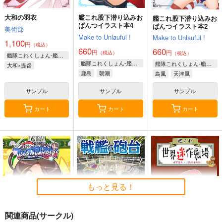
大和の羽衣
艦これ股下潜り込みお
艦これ股下潜り込みお
ぱんつイラスト本4
ぱんつイラスト本2
美術部
Make to Unlauful !
Make to Unlauful !
1,100
円
（税込）
660
660
円
円
（税込）
（税込）
艦隊これくしょん-艦これ-
艦隊これくしょん-艦これ-
艦隊これくしょん-艦これ-
大和×提督
鹿島
朝潮
島風
天津風
サンプル
サンプル
サンプル
カート
カート
カート
もっと見る！
関連商品(サークル)