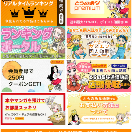
妙齢型重巡伝 残念だ
ボクカワウソ戦隊ビッ
I/RO
よ!!足柄さん(48)
クセブン
めるくまある/ALL.
HYPER BRAND
Mystic Lab
1,100
円
専売
（税込）
880
660
円
円
（税込）
（税込）
艦隊これくしょん-艦これ-
艦隊これくしょん-艦これ-
艦隊これくしょん-艦これ-
呂500
島風
足柄
ボクカワウソ
長門
コロラド
サンプル
サンプル
サンプル
カート
カート
カート