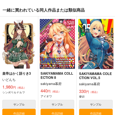
一緒に買われている同人作品または類似商品
ゲームマスター響～リ
軍艦・艦載機のひみ
気高き者達の碑
アル脱出ゲーム編～
つ 総集編その19
帝國交響楽団
さといも牧場
EINSATZ GRUPPE
1,870
円
（税込）
＆ MANITOU
787
円
（税込）
艦隊これくしょん-艦これ-
1,100
艦隊これくしょん-艦これ-
円
専売
（税込）
赤城
加賀
飛龍
響
第六駆逐隊
艦隊これくしょん-艦これ-
サンプル
サンプル
サンプル
カート
カート
カート
皇帝はかく語りき3
SAKIYAMAMA COLL
SAKIYAMAMA COLE
ECTION 8
CTION VOL.5
いどんち
sakiyama幕府
sakiyama幕府
1,980
円
（税込）
440
330
円
円
（税込）
シンボリルドルフ
（税込）
アイオワ
愛宕
サンプル
サンプル
サンプル
作品詳細
作品詳細
作品詳細