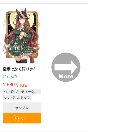
Thonbricchi～トンブ
戦艦の砲台 ～海から
艦これ世界迷作劇場～
リちゃんとねこてーと
陸へ！レーザー測量で
赤ずきん・三匹の子ぶ
く
蘇る巨大地下空間・壱
た～
KURONEKO-WORK's-
さざなみ壊変
さといも牧場
岐要塞の全貌
くろねこわぁくす-
1,320
787
円
円
（税込）
（税込）
660
円
ミリタリー
赤城
艦隊これくしょん-艦これ-
（税込）
加賀
暁
響
第六駆逐隊
艦隊これくしょん-艦これ-
トンブリ
明石
大淀
サンプル
サンプル
サンプル
皇帝はかく語りき3
カート
カート
カート
いどんち
1,980
円
（税込）
ウマ娘 プリティーダービー
シンボリルドルフ
ジェンティルドンナ
サンプル
カート