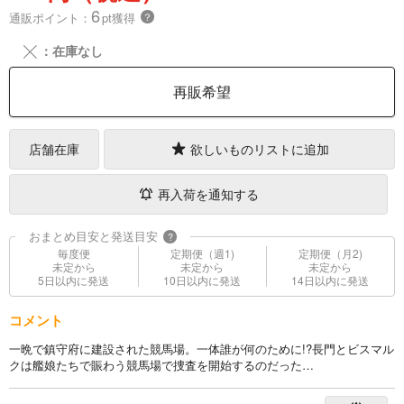
6
通販ポイント：
pt獲得
？
╳
：在庫なし
再販希望
店舗在庫
欲しいものリストに追加
再入荷を通知する
おまとめ目安と発送目安
?
毎度便
定期便（週1)
定期便（月2)
未定から
未定から
未定から
5日以内に発送
10日以内に発送
14日以内に発送
コメント
一晩で鎮守府に建設された競馬場。一体誰が何のために!?長門とビスマル
クは艦娘たちで賑わう競馬場で捜査を開始するのだった…