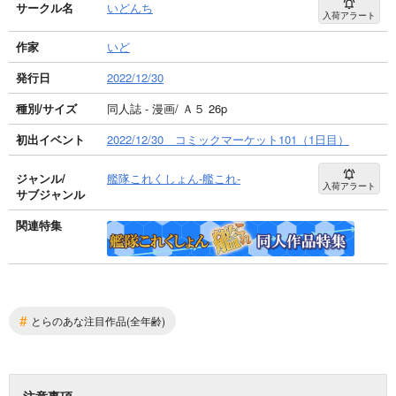
サークル名
いどんち
入荷アラート
作家
いど
発行日
2022/12/30
種別/サイズ
同人誌 - 漫画/ Ａ５ 26p
初出イベント
2022/12/30 コミックマーケット101（1日目）
ジャンル/
艦隊これくしょん-艦これ-
入荷アラート
サブジャンル
関連特集
#
とらのあな注目作品(全年齢)
注意事項