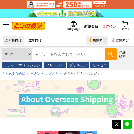
新規登録
ログイン
Language
カート
全年齢向け
成年向け
男性向け
女性向け
詳細
検索
カルデアエミッション
フリーレン
プリキュア
ゼンゼロ
とらのあな通販
同人誌
いどんち
カクカタリキ・バンガイ