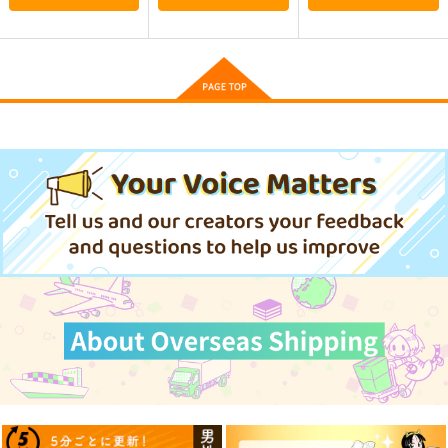
艦これプロレス 四方
艦これプロレス24
去年ルノアール鎮守府
山話２
で～
Mystic Lab
Paradise of Thunder
Mystic Lab
小書会
～
2,200
円
（税込）
660
550
円
円
（税込）
（税込）
艦隊これくしょん-艦これ-
艦隊これくしょん-艦これ-
艦隊これくしょん-艦これ-
天龍
那珂
暁
空母ヲ級
電
サンプル
サンプル
サンプル
カート
カート
カート