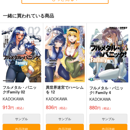
一緒に買われている商品
draft5
draft7
deLIGHTful
スタジオdraft
スタジオdraft
HitenKei
1,100
1,100
770
円
円
円
（税込）
（税込）
（税込）
テレサ・テスタロッサ
サンプル
サンプル
サンプル
作品詳細
作品詳細
作品詳細
神様の乗車券１
≪新刊発売記念
黒白のアヴェスター 2
≫【B5アクリルボー
70年式悠久機関
神座万象・第十四機
ド】艶娘幻夢譚
フルメタル・パニッ
異世界迷宮でハーレム
T2 ART WORKS
フルメタル・パニッ
関
2,970
円
ク!Family 02
を 12
ク! Family 4
（税込）
4,400
円
専売
（税込）
2,178
オリジナル
KADOKAWA
KADOKAWA
円
専売
KADOKAWA
（税込）
オリジナル
オリジナル
913
836
880
円
円
円
（税込）
（税込）
（税込）
サンプル
サンプル
サンプル
サンプル
サンプル
サンプル
カート
カート
カート
作品詳細
作品詳細
作品詳細