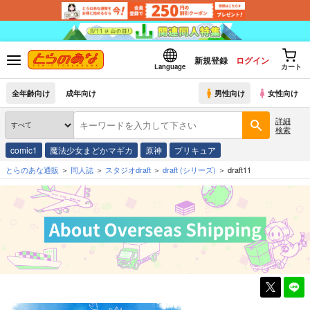
新規登録
ログイン
Language
カート
全年齢向け
成年向け
男性向け
女性向け
詳細
検索
comic1
魔法少女まどかマギカ
原神
プリキュア
とらのあな通販
同人誌
スタジオdraft
draft
(シリーズ)
draft11