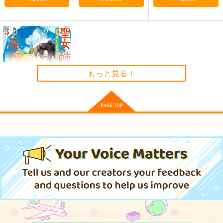
Doll1 ドール
KYUN
palette
もしカバスタジオ
あったかタオル
あったかタオル
880
1,100
1,100
円
円
円
（税込）
（税込）
（税込）
もっと見る！
佐藤はるか
サンプル
サンプル
サンプル
作品詳細
作品詳細
作品詳細
黒白のアヴェスター 1
聖女の姉ですが、妹の
神座万象・第十四機
ための特殊魔石や 3
関
スクウェア・エニック
2,178
ス
円
専売
（税込）
770
オリジナル
円
（税込）
サンプル
サンプル
カート
作品詳細