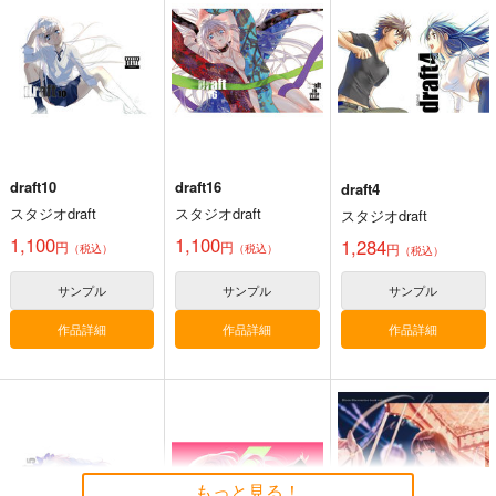
スタジオdraft
スタジオdraft
1,100
1,284
円
円
専売
（税込）
（税込）
フルメタルパニック
イラスト集
テレサ・テスタロッサ
相良宗介
千鳥かなめ
サンプル
サンプル
カート
カート
draft10
draft16
draft4
スタジオdraft
スタジオdraft
スタジオdraft
1,100
1,100
1,284
円
円
円
（税込）
（税込）
（税込）
コミケ童話の裏話総集
黒白のアヴェスター 4
金タマを捻挫した話。
サンプル
サンプル
サンプル
編4
アルティメット
神座万象・第十四機
作品詳細
作品詳細
作品詳細
おのでら総本舗
さくら研究室
関
1,540
1,100
円
円
3,144
（税込）
（税込）
円
専売
（税込）
オリジナル
メロス
オリジナル
作者
オリジナル
パイセン
サンプル
サンプル
サンプル
もっと見る！
カート
カート
カート