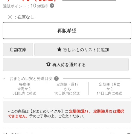
10
通販ポイント：
pt獲得
？
╳
：在庫なし
再販希望
店舗在庫
欲しいものリストに追加
再入荷を通知する
おまとめ目安と発送目安
?
毎度便
定期便（週1)
定期便（月2)
未定から
-から
-から
5日以内に発送
10日以内に発送
14日以内に発送
※ この商品は【おまとめサイクル】に
定期便(週1)
、
定期便(月2)
は選択
できません。
予めご了承の上、ご注文ください。