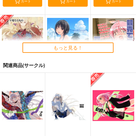
カート
カート
カート
もっと見る！
関連商品(サークル)
黒白のアヴェスター 3
Fresh＆Smooth
競売でマンションを買
った話。３
神座万象・第十四機
ロイヤルマウンテン
さくら研究室
関
770
円
（税込）
550
円
2,178
（税込）
円
オリジナル
専売
（税込）
オリジナル
作者
青山 澄香
オリジナル
パイセン
白峰 莉花
メレ・レタナグア
サンプル
サンプル
サンプル