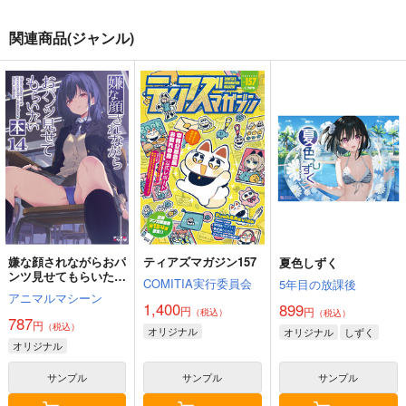
関連商品(ジャンル)
嫌な顔されながらおパ
ティアズマガジン157
夏色しずく
ンツ見せてもらいたい
COMITIA実行委員会
5年目の放課後
本14
アニマルマシーン
1,400
899
円
円
（税込）
（税込）
787
円
（税込）
オリジナル
オリジナル
しずく
オリジナル
サンプル
サンプル
サンプル