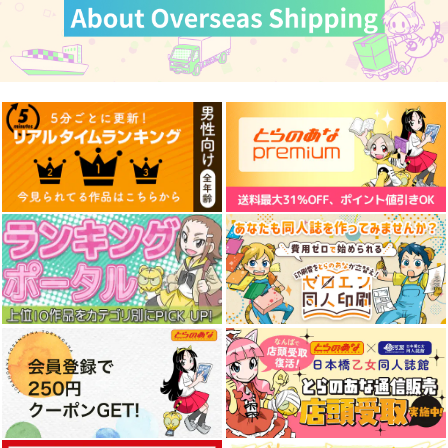
赤髪メイドバニーガー
remote causes
Doll２ ドール
ルタペストリー
PASTA'S ESTAB.
もしカバスタジオ
sakiyama幕府
2,200
880
円
円
（税込）
（税込）
1,100
円
（税込）
佐藤はるか
サンプル
サンプル
サンプル
作品詳細
作品詳細
作品詳細
沿線少女
konkon
Bunny Blend