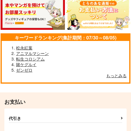
サザンブルースカイ
white parabellum
ロイヤルマウンテン
1,540
785
770
円
円
円
（税込）
（税込）
（税込）
青山 澄香
サンプル
サンプル
サンプル
キーワードランキング(集計期間：07/30～08/05)
作品詳細
作品詳細
作品詳細
松永紅葉
アニマルマシーン
転生コロシアム
賭ケグルイ
ゼンゼロ
もっとみる
お支払い
少女愛万華鏡
TAKUNOMIX vol.01
代引き
保田塾
アットホーム酒家