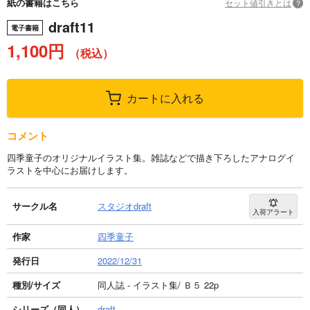
紙の書籍はこちら
セット値引きとは
?
draft11
電子書籍
1,100円
（税込）
カートに入れる
コメント
四季童子のオリジナルイラスト集。雑誌などで描き下ろしたアナログイ
ラストを中心にお届けします。
サークル名
スタジオdraft
入荷アラート
作家
四季童子
発行日
2022/12/31
種別/サイズ
同人誌 - イラスト集/ Ｂ５ 22p
シリーズ（同人）
draft