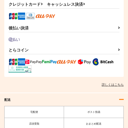
1,100
2,970
円
円
（税込）
（税込）
クレジットカード
キャッシュレス決済
アイリス
サンプル
サンプル
作品詳細
作品詳細
後払い決済
とらコイン
詳しくはこちら
配送
宅配便
ポスト投函
店頭受取
おまとめ配送