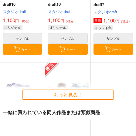
カート
カート
カート
draft16
draft10
draft7
スタジオdraft
スタジオdraft
スタジオdraft
1,100
1,100
1,100
円
円
円
専売
（税込）
（税込）
（税込）
オリジナル
オリジナル
イラスト集
サンプル
サンプル
サンプル
カート
カート
カート
壁配置の話２
FETISH ACADEMY
ぽに子の食レポごはん
図鑑3
さくら研究室
ロイヤルマウンテン
もっと見る！
なぐもカレー部
550
770
円
円
（税込）
（税込）
2,200
円
（税込）
オリジナル
作者
オリジナル
一緒に買われている同人作品または類似商品
オリジナル
パイセン
青山 澄香
白峰 莉花
サンプル
サンプル
サンプル
メレ・レタナグア
draft5
draft4
カート
カート
カート