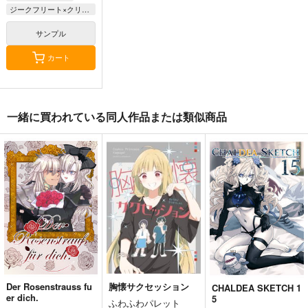
ジークフリート×クリームヒルト
サンプル
カート
一緒に買われている同人作品または類似商品
悪縁
Fate Log Grand UNO
Fate/GOMEMO10
FFICIAL FANBOOK
ぽむ屋
ワダメモ
act on
770
785
円
円
（税込）
（税込）
1,430
円
（税込）
Fate/Grand Order
Fate/Grand Order
Fate/Grand Order
マシュ・キリエライト
岸波白野
リリス
ギルガメッシュ
サンプル
サンプル
サンプル
カート
カート
カート
Der Rosenstrauss fu
胸懐サクセッション
CHALDEA SKETCH 1
er dich.
5
ふわふわパレット