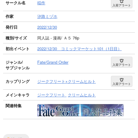
サークル名
稲作
入荷アラート
作家
汐路ミヅホ
発行日
2022/12/30
種別/サイズ
同人誌 - 漫画/ Ａ５ 76p
初出イベント
2022/12/30 コミックマーケット101（1日目）
ジャンル/
Fate/Grand Order
入荷アラート
サブジャンル
カップリング
ジークフリート×クリームヒルト
入荷アラート
メインキャラ
ジークフリート
クリームヒルト
関連特集