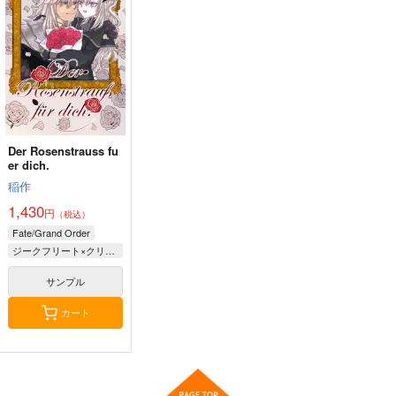
もちもちもち屋
CRAZY CLOVER
CLUB
3,144
円
（税込）
1,210
シャリア・ブル
円
（税込）
衛宮切嗣
サンプル
サンプル
作品詳細
作品詳細
Der Rosenstrauss fu
探偵モンテ・クリスト
斎藤一の本2
LACKGAKIBOX2025
er dich.
完全幻覚本
斎藤一の本を出すサー
珈琲紳士の部屋
稲作
Owen
クル
3,144
1,430
円
（税込）
円
（税込）
944
円
2,357
（税込）
円
Fate/Grand Order
（税込）
Fate/Grand Order
Fate/Grand Order
藤堂平助
一文字則宗
Fate/Grand Order
ジークフリート×クリームヒルト
巌窟王 モンテ・クリスト
岡田以蔵
斎藤一
藤丸立香
サンプル
サンプル
サンプル
サンプル
カート
カート
カート
カート