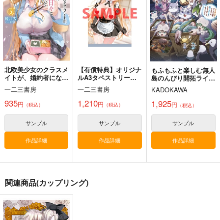
787
円
（税込）
CLUB
990
円
キシリア×ニャアン
（税込）
1,210
円
マチュ
（税込）
Fate/stay night,Zeroオール
キャラ
サンプル
サンプル
サンプル
北欧美少女のクラスメ
【有償特典】オリジナ
もふもふと楽しむ無人
作品詳細
作品詳細
作品詳細
イトが、婚約者になっ
ルA3タペストリー
島のんびり開拓ライ
たらデレデレの甘々に
（北欧美少女のクラス
フ VRMMOでぼっち
FGO/FAKE DUME
蒐集
えふじいおう和風肖像
一二三書房
一二三書房
KADOKAWA
なってしまった件につ
メイトが、婚約者にな
を満喫するはずが、全
画集参
TOKIMOOON
羊小屋
いて 5
ったらデレデレの甘々
プレイヤーに注目され
935
1,210
1,925
円
円
円
（税込）
（税込）
（税込）
800個入りタコ焼き
になってしまった件に
ているみたいです 7
495
787
円
円
専売
（税込）
（税込）
ついて 5）
787
円
専売
サンプル
サンプル
サンプル
（税込）
オー
Fate/Grand Order
Fate/Grand Order
ルキャラ
Fate/Grand Order
曲亭馬琴
作品詳細
作品詳細
作品詳細
葛飾北斎
サンプル
サンプル
サンプル
カート
カート
カート
関連商品(カップリング)
GQX幻覚スクショイ
第4次×第5次聖杯戦争
ラスト集
06