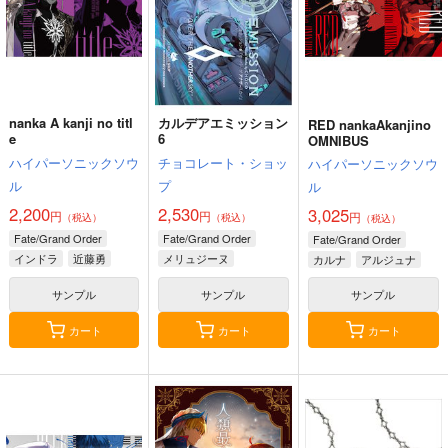
nanka A kanji no titl
カルデアエミッション
RED nankaAkanjino
e
6
OMNIBUS
ハイパーソニックソウ
チョコレート・ショッ
ハイパーソニックソウ
ル
プ
ル
2,200
2,530
3,025
円
円
円
（税込）
（税込）
（税込）
Fate/Grand Order
Fate/Grand Order
Fate/Grand Order
インドラ
近藤勇
メリュジーヌ
カルナ
アルジュナ
サンプル
サンプル
サンプル
カート
カート
カート