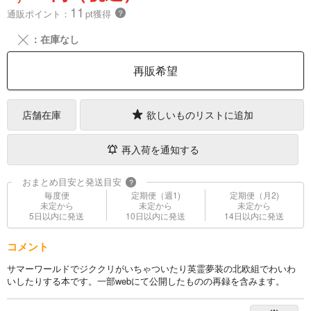
11
通販ポイント：
pt獲得
？
╳
：在庫なし
再販希望
店舗在庫
欲しいものリストに追加
再入荷を通知する
おまとめ目安と発送目安
?
毎度便
定期便（週1)
定期便（月2)
未定から
未定から
未定から
5日以内に発送
10日以内に発送
14日以内に発送
コメント
サマーワールドでジククリがいちゃついたり英霊夢装の北欧組でわいわ
いしたりする本です。一部webにて公開したものの再録を含みます。