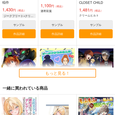
稲作
CLOSET CHILD
1,100
円
（税込）
1,430
1,481
円
円
（税込）
酒寄彩葉
（税込）
クリームヒルト
ジークフリート×クリームヒルト
サンプル
サンプル
サンプル
作品詳細
作品詳細
作品詳細
火よ！星の光の瞬きよ
海嘯に永訣
刑部姫 豪華客船へ行
く
Owen
Owen
んじゃめな本舗
5,500
787
円
円
（税込）
（税込）
605
円
（税込）
Fate/Grand Order
Fate/Grand Order
Fate/Grand Order
巌窟王 エドモン・ダンテス
斎藤一
藤丸立香
もっと見る！
刑部姫
蘆屋道満
巌窟王 モンテ・クリスト
サンプル
サンプル
サンプル
藤丸立香
一緒に買われている商品
カート
カート
カート
GQuuuuuuX×EVA
ジークアクスのまんが
第４次×第５次聖杯戦
争０５
ナポレオンフィッシ
トリドリル
CRAZY CLOVER
ュ