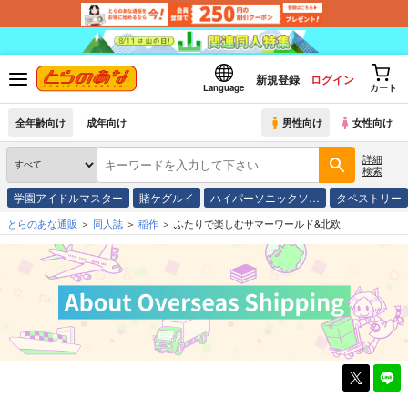
新規登録
ログイン
Language
カート
全年齢向け
成年向け
男性向け
女性向け
詳細
検索
学園アイドルマスター
賭ケグルイ
ハイパーソニックソ…
タペストリー
とらのあな通販
同人誌
稲作
ふたりで楽しむサマーワールド&北欧