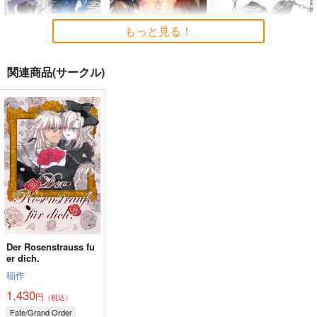
もっと見る！
関連商品(サークル)
BLUE nankaAkanjin
人類最古と人類最後 I
Fate/Grand Order ma
oOMNIBUS
terial XXI
壱番地
ハイパーソニックソウ
TYPE-MOON
2,860
円
（税込）
ル
2,200
円
（税込）
Fate/Grand Order
3,025
円
Fate/Grand Order
（税込）
ギルガメッシュ〔キャスター〕×ぐだ子
Fate/Grand Order
アルジュナ
カルナ
サンプル
サンプル
サンプル
Der Rosenstrauss fu
カート
カート
カート
er dich.
稲作
1,430
円
（税込）
Fate/Grand Order