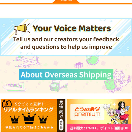
雷霆の気まぐれ
本庄雷太アートワーク
ス Fate/Grand Order
コレ！
篇03
PhraseGallery
858
円
専売
（税込）
3,300
円
（税込）
Fate/Grand Order
Fate/Grand Order
藤丸立香
インドラ
ジェームズ・モリアーティ
サンプル
サンプル
カート
カート