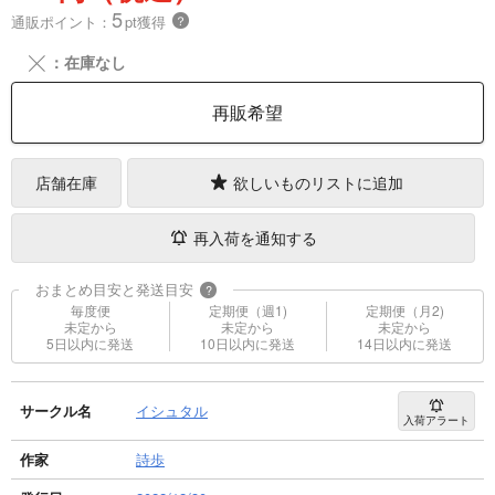
5
通販ポイント：
pt獲得
？
╳
：在庫なし
再販希望
店舗在庫
欲しいものリストに追加
再入荷を通知する
おまとめ目安と発送目安
?
毎度便
定期便（週1)
定期便（月2)
未定から
未定から
未定から
5日以内に発送
10日以内に発送
14日以内に発送
サークル名
イシュタル
入荷アラート
作家
詩歩