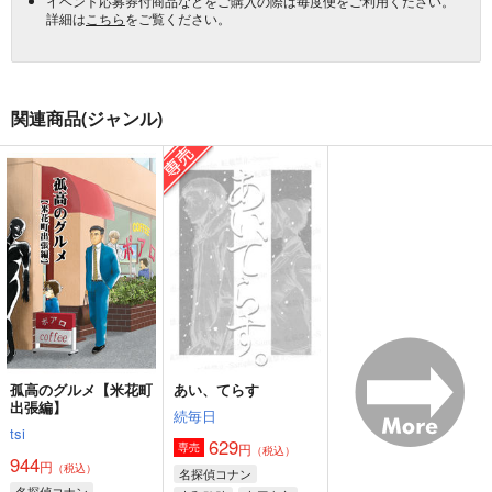
イベント応募券付商品などをご購入の際は毎度便をご利用ください。
詳細は
こちら
をご覧ください。
関連商品(ジャンル)
孤高のグルメ【米花町
あい、てらす
出張編】
続毎日
tsi
629
円
専売
（税込）
944
円
（税込）
名探偵コナン
名探偵コナン