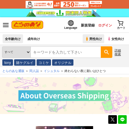
新規登録
ログイン
Language
カート
全年齢向け
成年向け
男性向け
女性向け
詳細
検索
tony
賭ケグルイ
コミケ
オリジナル
とらのあな通販
同人誌
イシュタル
終わらない夜に願いはひとつ