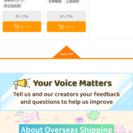
大和敢助
上原由衣
井之頭五郎
諸伏高明
江戸川コナン
安室透
サンプル
サンプル
カート
カート