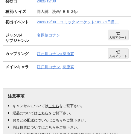
発行日
2022/12/30
種別/サイズ
同人誌 - 漫画/ Ｂ５ 24p
初出イベント
2022/12/30 コミックマーケット101（1日目）
ジャンル/
名探偵コナン
入荷アラート
サブジャンル
カップリング
江戸川コナン×灰原哀
入荷アラート
メインキャラ
江戸川コナン
灰原哀
注意事項
キャンセルについては
こちら
をご覧下さい。
返品については
こちら
をご覧下さい。
おまとめ配送については
こちら
をご覧下さい。
再販投票については
こちら
をご覧下さい。