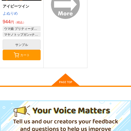
アイビーツイン
よぬりめ
944
円
（税込）
ウマ娘 プリティーダービー
マヤノトップガン×ナリタブライアン
ゴールドシップ風雲録
ウマ娘ゴールドシップ
ウマ娘 マチカネタン
５
耐水ステッカー
ホイザ耐水ステッカー
サンプル
雪墨庵
コパン
コパン
660
440
カート
440
円
円
円
（税込）
（税込）
（税込）
ウマ娘 マチカネタン
もしかしてもしかして
ウマ娘 ブエナビス
ウマ娘 プリティーダービー
ウマ娘 プリティーダービー
ウマ娘 プリティーダービー
ホイザ耐水ステッカー
タ 防水ステッカー
鈍色
ゴールドシップ
コパン
コパン
アグネスタキオン
787
円
（税込）
サンプル
サンプル
サンプル
440
440
マンハッタンカフェ
円
円
（税込）
（税込）
ジャングルポケット×アグネスタキオン
ブエナビスタ
カート
カート
カート
サンプル
サンプル
サンプル
作品詳細
作品詳細
作品詳細