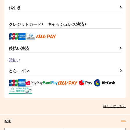
代引き
クレジットカード
キャッシュレス決済
ウマ娘 オグリキャッ
ウマ娘 マチカネタン
プ(ちびキャラ) 防水ス
ホイザ(ちびキャラ) 防
テッカー
水ステッカー
後払い決済
コパン
コパン
440
440
円
円
（税込）
（税込）
オグリキャップ
マチカネタンホイザ
とらコイン
サンプル
サンプル
作品詳細
作品詳細
詳しくはこちら
配送