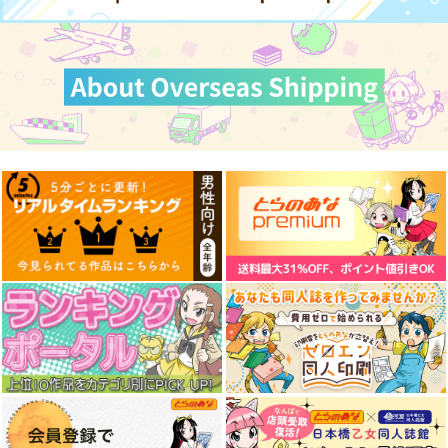
カードスリーブ『ダイ
UMAMANGAアラカル
ウマ娘 ベルノライ
ワスカーレット』
ト 2026 SUMMER
ト 防水ステッカー
SIDEREAL
Rebel Alliance
コパン
ウマ娘 メジロアルダ
ウマ娘 アーモンドア
ウマ娘 スティルイン
1,598
1,210
440
円
円
専売
円
（税込）
（税込）
ン 防水ステッカー
イ 防水ステッカー
（税込）
ラブ 防水ステッカー
ウマ娘 プリティーダービー
ウマ娘 プリティーダービー
ウマ娘 プリティーダービー
コパン
コパン
コパン
ダイワスカーレット
アーモンドアイ
ベルノライト
440
440
440
円
円
円
（税込）
（税込）
ステイゴールド
（税込）
メジロアルダン
アーモンドアイ
サンプル
サンプル
サンプル
スティルインラブ
サンプル
サンプル
サンプル
カート
カート
カート
作品詳細
作品詳細
作品詳細