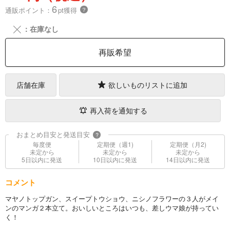
6
通販ポイント：
pt獲得
？
╳
：在庫なし
再販希望
店舗在庫
欲しいものリストに追加
再入荷を通知する
おまとめ目安と発送目安
?
毎度便
定期便（週1)
定期便（月2)
未定から
未定から
未定から
5日以内に発送
10日以内に発送
14日以内に発送
コメント
マヤノトップガン、スイープトウショウ、ニシノフラワーの３人がメイ
ンのマンガ２本立て。おいしいところはいつも、差しウマ娘が持ってい
く！