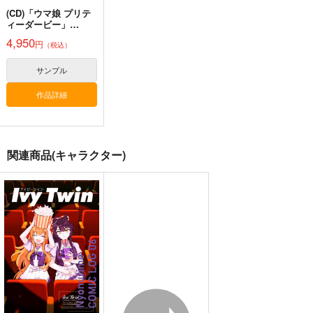
(CD)「ウマ娘 プリテ
ィーダービー」
WINNING LIVE 32
4,950
円
（税込）
サンプル
ゴールドシップ風雲録
ゴールドシップ風雲録
皇帝はかく語りき3
作品詳細
7
６
いどんち
雪墨庵
雪墨庵
1,980
円
（税込）
660
660
円
円
（税込）
（税込）
ウマ娘 プリティーダービー
ウマ娘 プリティーダービー
ウマ娘 プリティーダービー
関連商品(キャラクター)
シンボリルドルフ
ゴールドシップ
ゴールドシップ
ジェンティルドンナ
激走ヤミナベダービー
ウマ娘 ナイスネイチ
ウマ娘ゴールドシップ
ノーリーズン
オルフェーヴル
2巻
ャ(チア) 耐水ステッカ
耐水ステッカー
サンプル
サンプル
サンプル
カルストンライトオ
ドリームジャーニー
ー
甲冑娘
コパン
コパン
カート
カート
カート
2,310
440
440
円
円
円
（税込）
（税込）
（税込）
サンプル
サンプル
サンプル
作品詳細
作品詳細
作品詳細