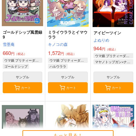
ゴールドシップ風雲録
ミライウララとイマウ
アイビーツイン
9
ララ
よぬりめ
雪墨庵
キノコの森
944
円
（税込）
660
1,572
円
円
（税込）
（税込）
ウマ娘 プリティーダービー
ウマ娘 プリティーダービー
ウマ娘 プリティーダービー
マヤノトップガン×ナリタブライアン
ゴールドシップ
ハルウララ
ラッキーライラック
キングヘイロー
サンプル
サンプル
サンプル
マルシュロレーヌ
ライスシャワー
カート
カート
カート
もっと見る！