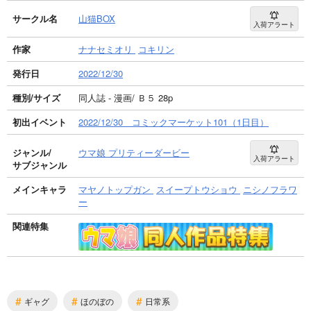
サークル名
山猫BOX
入荷アラート
作家
ナナセミオリ
コキリン
発行日
2022/12/30
種別/サイズ
同人誌 - 漫画/ Ｂ５ 28p
初出イベント
2022/12/30 コミックマーケット101（1日目）
ジャンル/
ウマ娘 プリティーダービー
入荷アラート
サブジャンル
メインキャラ
マヤノトップガン
スイープトウショウ
ニシノフラワ
ー
関連特集
#
#
#
ギャグ
ほのぼの
日常系