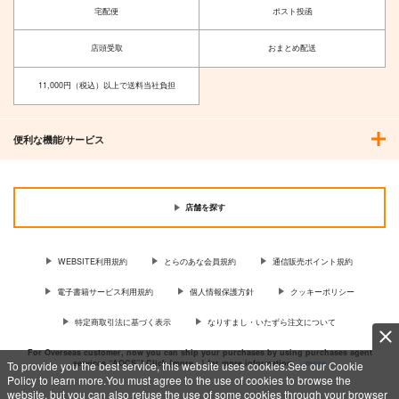
宅配便
ポスト投函
店頭受取
おまとめ配送
11,000円（税込）以上で送料当社負担
便利な機能/サービス
店舗を探す
WEBSITE利用規約
とらのあな会員規約
通信販売ポイント規約
電子書籍サービス利用規約
個人情報保護方針
クッキーポリシー
特定商取引法に基づく表示
なりすまし・いたずら注文について
For Overseas customer, now you can ship your purchases by using purchases agent
services “AOCS”! Click {more…} for more information …
more
To provide you the best service, this website uses cookies.See our Cookie
Policy to learn more.You must agree to the use of cookies to browse the
website, but you can also refuse the use of some cookies through your browser