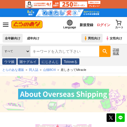
新規登録
ログイン
Language
カート
全年齢向け
成年向け
男性向け
女性向け
詳細
検索
ウマ娘
賭ケグルイ
にじさんじ
Toloveる
とらのあな通販
同人誌
山猫BOX
差しきってMiracle