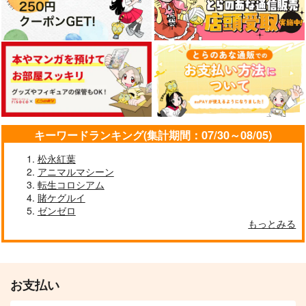
ウマ娘 ブエナビス
ウマ娘 メジロアルダ
タ 防水ステッカー
ン 防水ステッカー
ウマ娘 ライスシャワ
ウマ娘 オグリキャッ
忘れ物のありか
コパン
コパン
ー2 防水ステッカー
プ スマホサイズ防水
モス製麺
ステッカー
440
440
キーワードランキング(集計期間：07/30～08/05)
円
円
コパン
コパン
（税込）
（税込）
200
円
（税込）
ウマ娘 プリティーダービー
ウマ娘 プリティーダービー
440
440
円
円
松永紅葉
（税込）
（税込）
スティルインラブ
ブエナビスタ
メジロアルダン
ライスシャワー
オグリキャップ
アニマルマシーン
転生コロシアム
サンプル
サンプル
サンプル
サンプル
サンプル
賭ケグルイ
ゼンゼロ
カート
カート
作品詳細
作品詳細
作品詳細
もっとみる
お支払い