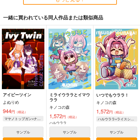
一緒に買われている同人作品または類似商品
ゴールドシップ風雲録
もしかしてもしかして
UMAmusume DATA
8
FILES 17
鈍色
雪墨庵
茶々組・竜姐会＆初心
787
円
（税込）
の会
660
円
（税込）
ウマ娘 プリティーダービー
689
ウマ娘 プリティーダービー
円
ジャングルポケット×アグネスタキオン
（税込）
ゴールドシップ
ウマ娘 プリティーダービー
ステイゴールド
オグリキャップ
フェノーメノ
タマモクロス
サンプル
サンプル
サンプル
スーパークリーク
アイビーツイン
ミライウララとイマウ
いつでもウララ！
カート
カート
カート
ララ
よぬりめ
キノコの森
キノコの森
944
1,572
円
円
（税込）
（税込）
1,572
円
（税込）
マヤノトップガン×ナリタブライアン
ハルウララ×ライスシャワー
ハルウララ
サンプル
サンプル
サンプル