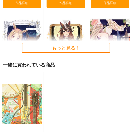
作品詳細
作品詳細
作品詳細
ギャルゲーム批評
Get well soon
忘れ物のありか
2026年１月号
鈍色
モス製麺
もっと見る！
Ｏ山出版
944
200
円
円
専売
（税込）
（税込）
440
円
（税込）
ウマ娘 プリティーダービー
ウマ娘 プリティーダービー
一緒に買われている商品
ウマ娘 プリティーダービー
ジャングルポケット×アグネスタキオン
スティルインラブ
サンプル
サンプル
サンプル
Milky way
皇帝はかく語りき3
星空と朝焼け
nini
いどんち
nini
カート
カート
カート
2,357
1,980
787
円
円
円
（税込）
（税込）
（税込）
アドマイヤベガ
シンボリルドルフ
アドマイヤベガ×ナリタトップロード
サンプル
サンプル
サンプル
作品詳細
作品詳細
作品詳細