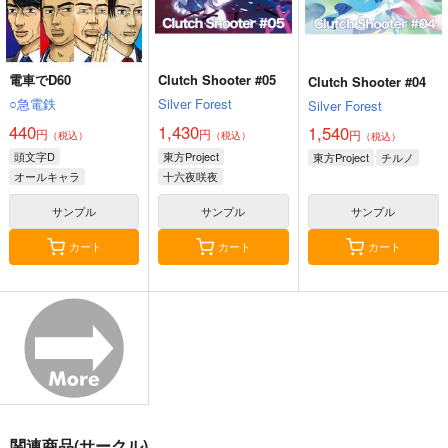
電車でD60
Clutch Shooter #05
Clutch Shooter #04
○急電鉄
Silver Forest
Silver Forest
440
1,430
1,540
円
円
円
（税込）
（税込）
（税込）
頭文字D
東方Project
東方Project
チルノ
オールキャラ
十六夜咲夜
サンプル
サンプル
サンプル
カート
カート
カート
関連商品(サークル)