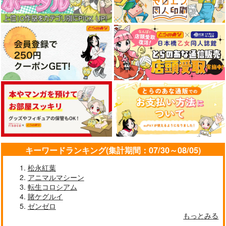
苺の缶詰
RAYTREC
きゅうりとおくら
825
472
円
円
（税込）
（税込）
2,530
円
専売
（税込）
原神
オールキャラ
新世紀エヴァンゲリオン
OCTOPATH TRAVELER
オールキャラ
オールキャラ
サンプル
サンプル
サンプル
カート
カート
カート
キーワードランキング(集計期間：07/30～08/05)
松永紅葉
アニマルマシーン
転生コロシアム
賭ケグルイ
ゼンゼロ
もっとみる
Hazbin English
割職WARS
好き鯖たちに女装させ