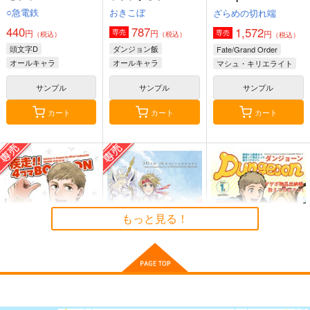
○急電鉄
おきこぼ
ざらめの切れ端
440
787
1,572
円
円
専売
円
専売
（税込）
（税込）
（税込）
頭文字D
ダンジョン飯
Fate/Grand Order
オールキャラ
オールキャラ
マシュ・キリエライト
カブルー
オールキャラ
サンプル
サンプル
サンプル
カート
カート
カート
palette
KYUN
柱と隊士と鎹鴉。
あったかタオル
あったかタオル
SK'S
1,100
1,100
787
円
円
円
（税込）
（税込）
（税込）
冨岡義勇
もっと見る！
サンプル
サンプル
サンプル
作品詳細
作品詳細
作品詳細
疾走！！4コマ
30TH ANNIVERSARY
Dungeoon
BOOOON
TALES OF PHANTA