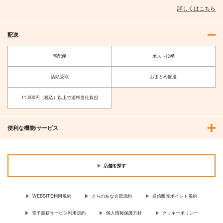
See You In Hellavers
昭和90年代再録
転光石を全力投球
詳しくはこちら
e
am.d
土砂降りパーカッショ
Lun Lun Roo
ン
648
円
専売
（税込）
配送
1,572
円
専売
（税込）
472
特撮
オールキャラ
円
専売
（税込）
HAZBIN HOTEL
東京放課後サモナーズ
宅配便
ポスト投函
オールキャラ
主４
オールキャラ
店頭受取
おまとめ配送
サンプル
サンプル
サンプル
11,000円（税込）以上で送料当社負担
カート
カート
カート
便利な機能/サービス
店舗を探す
WEBSITE利用規約
とらのあな会員規約
通信販売ポイント規約
電子書籍サービス利用規約
個人情報保護方針
クッキーポリシー