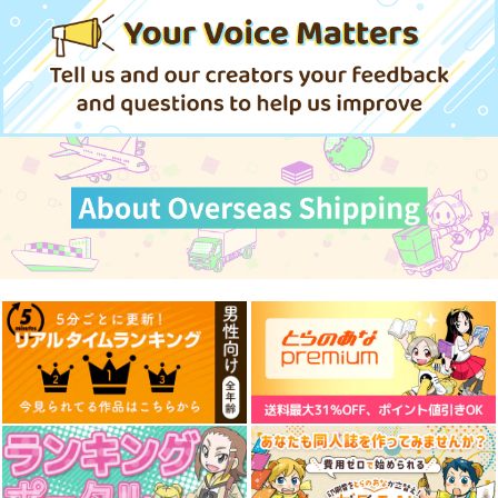
おきこぼ
SIA ILLUSTRATION
おきこぼ
KUROMAME
BOOK
1,572
円
（税込）
787
770
円
円
専売
専売
（税込）
（税込）
ダンジョン飯
オールキ
ダンジョン飯
テイルズシリーズ
オールキャラ
ャラ
クレス×ミント
サンプル
サンプル
サンプル
カート
カート
カート
昭和90年代再録
am.d
648
円
（税込）
オールキャラ
サンプル
作品詳細
JOBSWAP COLLECT
STARDUST
EVA参拾周年お祝い本
ION