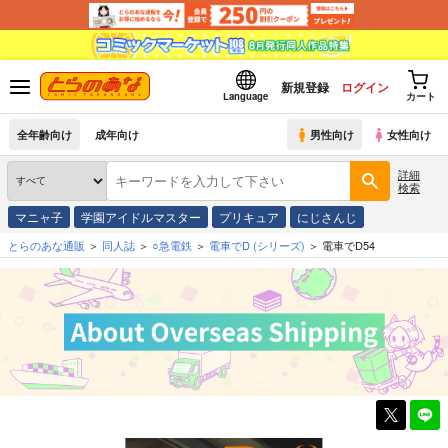
新規登録
ログイン
Language
カート
全年齢向け
成年向け
男性向け
女性向け
詳細
検索
マニャ子
学園アイドルマスター
プリキュア
にじさんじ
とらのあな通販
同人誌
○急電鉄
電車でD
(シリーズ)
電車でD54