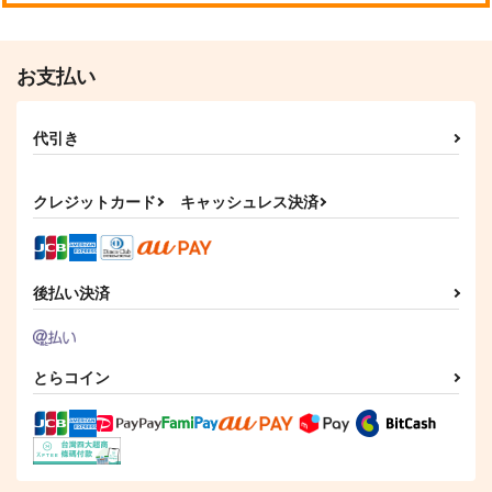
ただけ
Lun Lun Roo
あまどや
チンジャオまぜそば
1,572
704
円
円
（税込）
（税込）
セール中
専売
HAZBIN HOTEL
その他
オールキャラ
お支払い
366
円
オールキャラ
（税込）
Fate/Grand Order
オールキャラ
代引き
サンプル
サンプル
サンプル
クレジットカード
キャッシュレス決済
カート
カート
カート
後払い決済
とらコイン