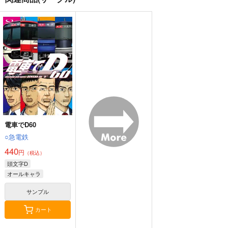
電車でD60
○急電鉄
440
円
（税込）
頭文字D
オールキャラ
サンプル
カート