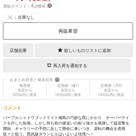
4
通販ポイント：
pt獲得
？
╳
：在庫なし
再販希望
店舗在庫
欲しいものリストに追加
再入荷を通知する
おまとめ目安と発送目安
?
毎度便
定期便（週1)
定期便（月2)
未定から
未定から
未定から
5日以内に発送
10日以内に発送
14日以内に発送
コメント
パープルシャドウゴッドライト城島の巧妙な罠にかかり、オーバーテイ
クを許した拓海。しかし持ち前の後追いの粘り強さを発揮して猛追撃を
開始、ギャラリーの予想に反して懸命に食いつき、逆転の機会を虎視
眈々と狙う。西武線ダウンヒルはいよいよ佳境へ！