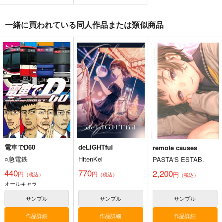
一緒に買われている同人作品または類似商品
電車でD60
deLIGHTful
remote causes
○急電鉄
HitenKei
PASTA'S ESTAB.
440
770
2,200
円
円
円
（税込）
（税込）
（税込）
オールキャラ
サンプル
サンプル
サンプル
作品詳細
作品詳細
作品詳細