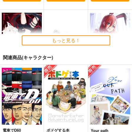
もっと見る！
関連商品(キャラクター)
konkon
draft10
赤髪メイドバニーガー
ルタペストリー
white parabellum
スタジオdraft
sakiyama幕府
785
1,100
円
円
（税込）
（税込）
1,100
円
（税込）
サンプル
サンプル
サンプル
作品詳細
作品詳細
作品詳細
電車でD60
ボドゲする本
Your path