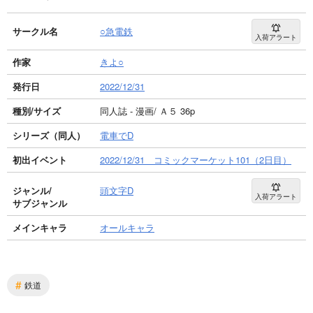
サークル名
○急電鉄
入荷アラート
作家
きよ○
発行日
2022/12/31
種別/サイズ
同人誌 - 漫画/ Ａ５ 36p
シリーズ（同人）
電車でD
初出イベント
2022/12/31 コミックマーケット101（2日目）
ジャンル/
頭文字D
入荷アラート
サブジャンル
メインキャラ
オールキャラ
#
鉄道