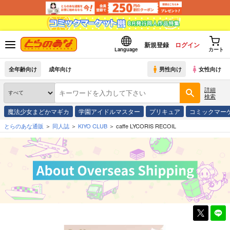
新規登録
ログイン
Language
カート
全年齢向け
成年向け
男性向け
女性向け
詳細
検索
魔法少女まどかマギカ
学園アイドルマスター
プリキュア
コミックマー
とらのあな通販
同人誌
KIYO CLUB
caffe LYCORIS RECOIL