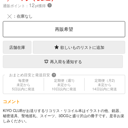
12
通販ポイント：
pt獲得
？
╳
：在庫なし
再販希望
店舗在庫
欲しいものリストに追加
再入荷を通知する
おまとめ目安と発送目安
?
毎度便
定期便（週1)
定期便（月2)
未定から
未定から
未定から
5日以内に発送
10日以内に発送
14日以内に発送
コメント
KIYO CLUBがお送りするリコリス・リコイル本はイラストの他、銃器、
秘密道具、聖地巡礼、スイーツ、3DCGと盛り沢山の冊子です。是非お楽
しみください。