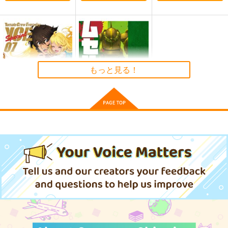
もっと見る！
Yamato Crew Everyd
ムセル 装甲騎兵ボト
ay Special 07
ムズ
KIYO CLUB
KIYO CLUB
1,573
2,357
円
円
（税込）
（税込）
サーシャ
キリコ
サンプル
サンプル
作品詳細
作品詳細