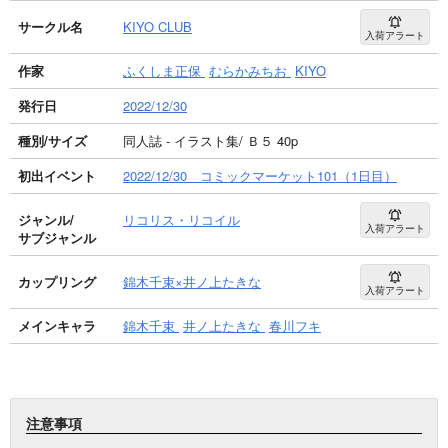
サークル名
KIYO CLUB
入荷アラート
作家
ふくしま正保
むらかみちお
KIYO
発行日
2022/12/30
種別/サイズ
同人誌 - イラスト集/ Ｂ５ 40p
初出イベント
2022/12/30 コミックマーケット101（1日目）
ジャンル/
リコリス・リコイル
入荷アラート
サブジャンル
カップリング
錦木千束×井ノ上たきな
入荷アラート
メインキャラ
錦木千束
井ノ上たきな
春川フキ
注意事項