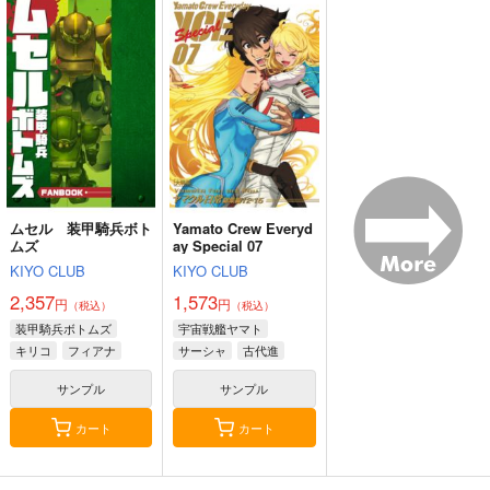
リコリス・リコイル-
井ノ上たき
な-160CMX50CM抱き
eb
枕カバー【YC1137】
13,200
円
（税込）
リコリス・リコイル
井ノ上たきな
サンプル
作品詳細
ムセル 装甲騎兵ボト
Yamato Crew Everyd
ムズ
ay Special 07
KIYO CLUB
KIYO CLUB
2,357
1,573
円
円
（税込）
（税込）
装甲騎兵ボトムズ
宇宙戦艦ヤマト
キリコ
フィアナ
サーシャ
古代進
デスラー
サンプル
サンプル
カート
カート