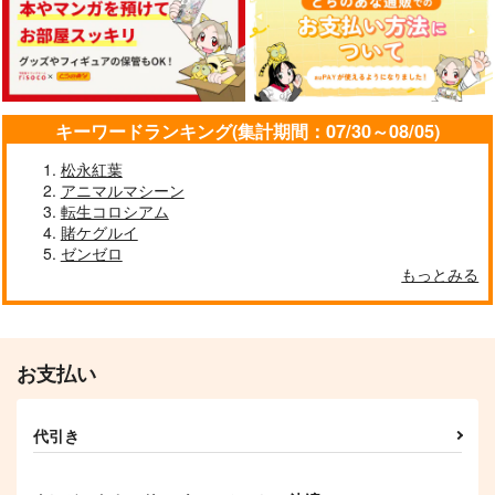
キーワードランキング(集計期間：07/30～08/05)
松永紅葉
アニマルマシーン
転生コロシアム
賭ケグルイ
ゼンゼロ
もっとみる
お支払い
代引き