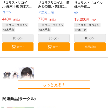
リコリス・リコイ
リコリスリコイル 痛
リコリス・リコイル-
ル 錦木千束 防水ステ
みとの闘い 笑顔に変
錦木千束
ッカー
えるみちしるべ３
160CMX50CM抱き枕
コパン
２次元工場
eb
Because I want to se
カバー【YC1121】
e your smile（君の笑
440
770
13,200
円
円
円
（税込）
（税込）
（税込）
顔が見たいから）
リコリス・リコイル
リコリス・リコイル
リコリス・リコイル
錦木千束
錦木千束
錦木千束
井ノ上たきな
サンプル
サンプル
サンプル
中原ミズキ
作品詳細
カート
カート
もっと見る！
関連商品(サークル)