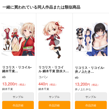
一緒に買われている同人作品または類似商品
リコリス・リコイル-
リコリス・リコイ
リコリス・リコイル-
錦木千束
ル 錦木千束 防水ステ
井ノ上たき
160CMX50CM抱き枕
ッカー
な-160CMX50CM抱き
eb
コパン
eb
カバー【YC1121】
枕カバー【YC1137】
13,200
440
13,200
円
円
円
（税込）
（税込）
（税込）
錦木千束
錦木千束
井ノ上たきな
サンプル
サンプル
サンプル
作品詳細
作品詳細
作品詳細