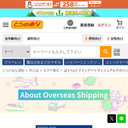
新規登録
ログイン
Language
カート
全年齢向け
成年向け
男性向け
女性向け
詳細
検索
フリーレン
魔法少女まどかマギカ
ハイパーソニックソ…
コミックマー
とらのあな通販
同人誌
丘乃下書店
ばく○ん!! ファンアートヴィジュアルマガジン「ヴ