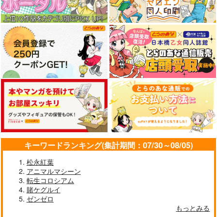
キーワードランキング(集計期間：07/30～08/05)
松永紅葉
アニマルマシーン
転生コロシアム
賭ケグルイ
ゼンゼロ
もっとみる