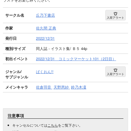
サークル名
丘乃下書店
入荷アラート
作家
佐久間 正典
発行日
2022/12/31
種別/サイズ
同人誌 - イラスト集/ Ｂ５ 44p
初出イベント
2022/12/31 コミックマーケット101（2日目）
ジャンル/
ばくおん!!
入荷アラート
サブジャンル
メインキャラ
佐倉羽音
天野恩紗
鈴乃木凜
注意事項
キャンセルについては
こちら
をご覧下さい。