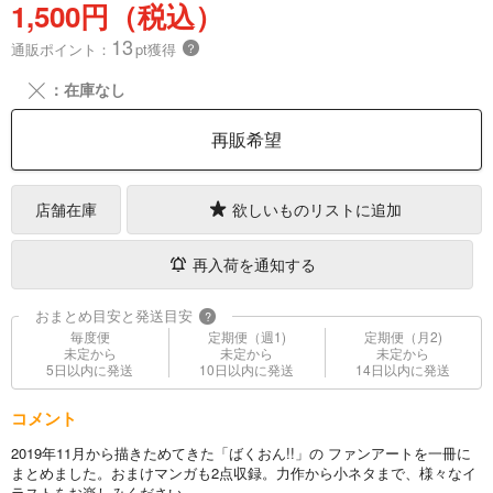
1,500円（税込）
13
通販ポイント：
pt獲得
？
╳
：在庫なし
再販希望
店舗在庫
欲しいものリストに追加
再入荷を通知する
おまとめ目安と発送目安
?
毎度便
定期便（週1)
定期便（月2)
未定から
未定から
未定から
5日以内に発送
10日以内に発送
14日以内に発送
コメント
2019年11月から描きためてきた「ばくおん!!」の ファンアートを一冊に
まとめました。おまけマンガも2点収録。力作から小ネタまで、様々なイ
ラストをお楽しみください。