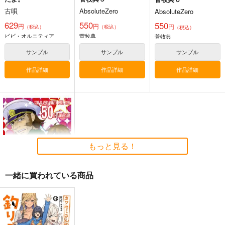
古唄
AbsoluteZero
AbsoluteZero
629
550
550
円
円
円
（税込）
（税込）
（税込）
ビビ・オルニティア
菅牧典
菅牧典
サンプル
サンプル
サンプル
作品詳細
作品詳細
作品詳細
もっと見る！
一緒に買われている商品
THE GALACTIC LEG
ENT
MASA企画