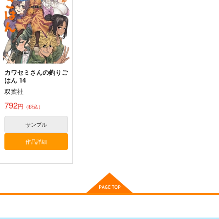
629
円
（税込）
オールキャラ
サンプル
作品詳細
カワセミさんの釣りご
はん 14
双葉社
792
円
（税込）
サンプル
作品詳細