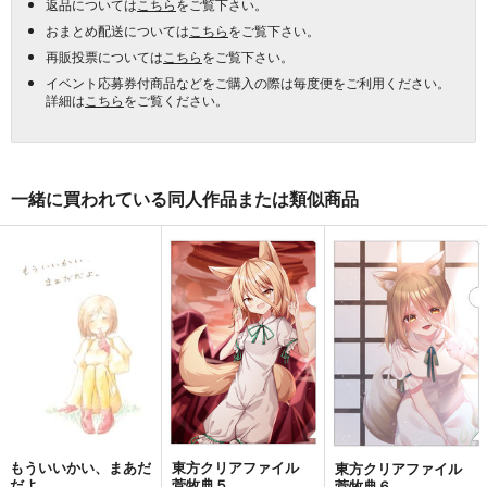
返品については
こちら
をご覧下さい。
おまとめ配送については
こちら
をご覧下さい。
再販投票については
こちら
をご覧下さい。
イベント応募券付商品などをご購入の際は毎度便をご利用ください。
詳細は
こちら
をご覧ください。
一緒に買われている同人作品または類似商品
もういいかい、まあだ
東方クリアファイル
東方クリアファイル
だよ。
菅牧典５
菅牧典６